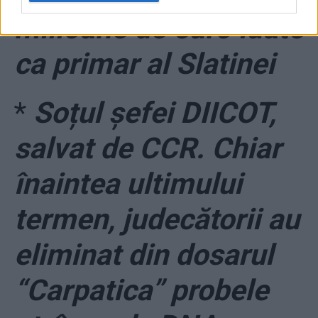
milioane de euro luate
ca primar al Slatinei
*
Soțul șefei DIICOT,
salvat de CCR. Chiar
înaintea ultimului
termen, judecătorii au
eliminat din dosarul
“Carpatica” probele