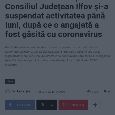
Consiliul Județean Ilfov și-a
suspendat activitatea până
luni, după ce o angajată a
fost găsită cu coronavirus
După izbucnirea epidemiei de coronavirus, la metrou n-a mai fost așa
aglomerat ca înainte, dar există încă stații și perioade ale zilei unde este
înghesuială mare, iar riscul de infectare cu coronavirus este crescut. O angajată
de la CJ Ilfov molipsită la metrou a închis toată instituția 5 zile. FOTO:
Metrorex
News
-
De
Redacţia
miercuri, 22 iulie 2020
2193
0
Facebook
X
Pinterest