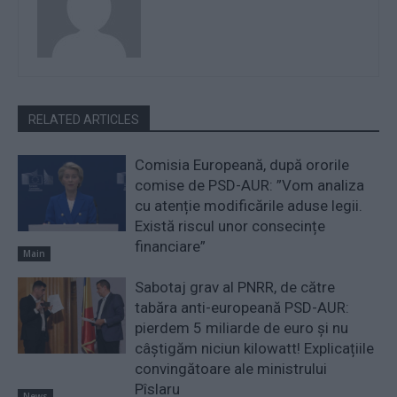
RELATED ARTICLES
Comisia Europeană, după ororile
comise de PSD-AUR: ”Vom analiza
cu atenție modificările aduse legii.
Există riscul unor consecințe
financiare”
Main
Sabotaj grav al PNRR, de către
tabăra anti-europeană PSD-AUR:
pierdem 5 miliarde de euro și nu
câștigăm niciun kilowatt! Explicațiile
convingătoare ale ministrului
Pîslaru
News