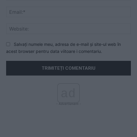
Ema
Web
Salvați numele meu, adresa de e-mail și site-ul web în
acest browser pentru data viitoare i comentariu.
ad
- Advertisment -