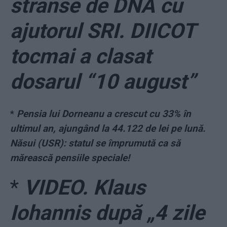
strânse de DNA cu
ajutorul SRI. DIICOT
tocmai a clasat
dosarul “10 august”
*
Pensia lui Dorneanu a crescut cu 33% în
ultimul an, ajungând la 44.122 de lei pe lună.
Năsui (USR): statul se împrumută ca să
mărească pensiile speciale!
*
VIDEO. Klaus
Iohannis după „4 zile