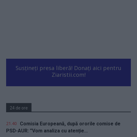
Susțineți presa liberă! Donați aici pentru
Ziaristii.com!
24 de ore
21.40
Comisia Europeană, după ororile comise de
PSD-AUR: ”Vom analiza cu atenție...