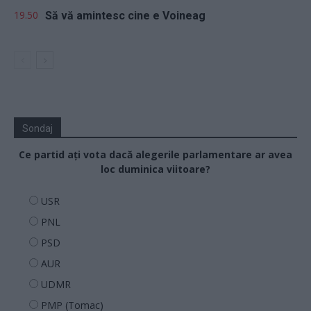
19.50
Să vă amintesc cine e Voineag
Sondaj
Ce partid ați vota dacă alegerile parlamentare ar avea
loc duminica viitoare?
USR
PNL
PSD
AUR
UDMR
PMP (Tomac)