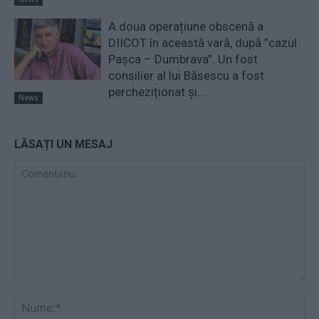
A doua operațiune obscenă a
DIICOT în această vară, după ”cazul
Pașca – Dumbrava”. Un fost
consilier al lui Băsescu a fost
percheziționat și...
News
LĂSAȚI UN MESAJ
Comentariu:
Nu