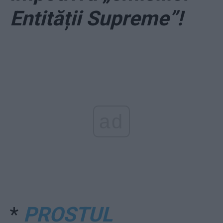
Entității Supreme”!
ad
*
PROSTUL