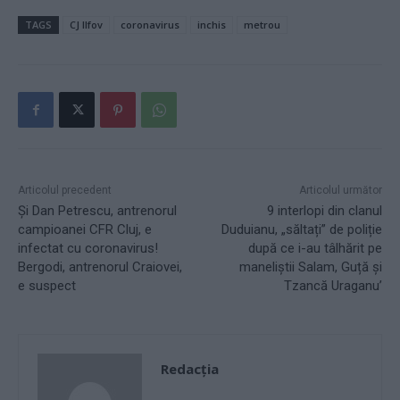
TAGS
CJ Ilfov
coronavirus
inchis
metrou
Articolul precedent
Articolul următor
Și Dan Petrescu, antrenorul
9 interlopi din clanul
campioanei CFR Cluj, e
Duduianu, „săltați” de poliție
infectat cu coronavirus!
după ce i-au tâlhărit pe
Bergodi, antrenorul Craiovei,
maneliștii Salam, Guță și
e suspect
Tzancă Uraganu’
Redacţia