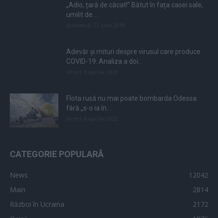
„Adio, țară de căcat!” Bătut în fața casei sale,
umilit de...
duminică, 21 iulie 2019
Adevăr și mituri despre virusul care produce
COVID-19. Analiza a doi...
vineri, 3 aprilie 2020
Flota rusă nu mai poate bombarda Odessa
fără „s-o ia în...
vineri, 8 aprilie 2022
CATEGORIE POPULARĂ
News
12042
Main
2814
Război în Ucraina
2172