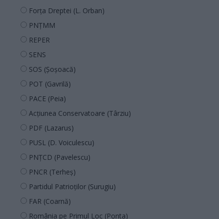
Forța Dreptei (L. Orban)
PNȚMM
REPER
SENS
SOS (Șoșoacă)
POT (Gavrilă)
PACE (Peia)
Acțiunea Conservatoare (Târziu)
PDF (Lazarus)
PUSL (D. Voiculescu)
PNȚCD (Pavelescu)
PNCR (Terheș)
Partidul Patrioților (Surugiu)
FAR (Coarnă)
România pe Primul Loc (Ponta)