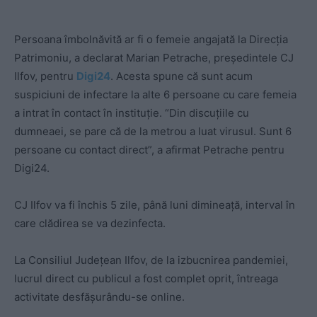
Persoana îmbolnăvită ar fi o femeie angajată la Direcția
Patrimoniu, a declarat Marian Petrache, președintele CJ
Ilfov, pentru
Digi24
. Acesta spune că sunt acum
suspiciuni de infectare la alte 6 persoane cu care femeia
a intrat în contact în instituție. “Din discuțiile cu
dumneaei, se pare că de la metrou a luat virusul. Sunt 6
persoane cu contact direct”, a afirmat Petrache pentru
Digi24.
CJ Ilfov va fi închis 5 zile, până luni dimineață, interval în
care clădirea se va dezinfecta.
La Consiliul Județean Ilfov, de la izbucnirea pandemiei,
lucrul direct cu publicul a fost complet oprit, întreaga
activitate desfășurându-se online.