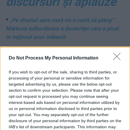
discursuri și aplauze
*
„Pe drumul spre casă mi-a venit să plâng”.
Mărturia tulburătoare a doctoriței care a picat
în mijlocul unor imbecili
*
ANALIZĂ. 10
Do Not Process My Personal Information
minciuni, diversiuni și
If you wish to opt-out of the sale, sharing to third parties, or
processing of your personal or sensitive information for
ticăloșii ale
targeted advertising by us, please use the below opt-out
section to confirm your selection. Please note that after your
turnătorului „Garcea”.
opt-out request is processed you may continue seeing
interest-based ads based on personal information utilized by
Reacție de securist
us or personal information disclosed to third parties prior to
your opt-out. You may separately opt-out of the further
disclosure of your personal information by third parties on the
versat: îi face
IAB’s list of downstream participants. This information may