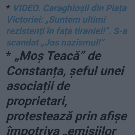
*
VIDEO. Caraghioșii din Piața
Victoriei: „Suntem ultimi
rezistenți în fața tiraniei!”. S-a
scandat „Jos nazismul!”
*
„Moș Teacă” de
Constanța, șeful unei
asociații de
proprietari,
protestează prin afișe
împotriva „emisiilor