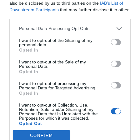
also be disclosed by us to third parties on the
IAB’s List of
„securiști” pe cei care
Downstream Participants
that may further disclose it to other
third parties.
au dovedit
Personal Data Processing Opt Outs
colaborarea sa cu
I want to opt-out of the Sharing of my
personal data.
Opted In
Securitatea!
I want to opt-out of the Sale of my
Personal Data.
*
A doua condamnare
Opted In
I want to opt-out of processing my
grea pentru Darius
Personal Data for Targeted Advertising.
Opted In
Vâlcov: 6 ani și 6 luni
I want to opt-out of Collection, Use,
Retention, Sale, and/or Sharing of my
Personal Data that Is Unrelated with the
de închisoare, după
Purposes for which it was collected.
Opted Out
alți 8 ani. Șpăgi de 2,5
CONFIRM