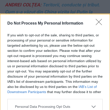
ANDREI COLȚEA:
Teritorii, conducte și tribut.
Cum s-a văzut din China vizita lui Putin la
Beijing
Do Not Process My Personal Information
VASILE POPOVICI:
Guvernul Tomac și
If you wish to opt-out of the sale, sharing to third parties, or
scursurile din Parlament
processing of your personal or sensitive information for
targeted advertising by us, please use the below opt-out
section to confirm your selection. Please note that after your
DOINA DABIJA:
Un gest regretabil
opt-out request is processed you may continue seeing
interest-based ads based on personal information utilized by
FLORIN BURTA:
România neonestă
us or personal information disclosed to third parties prior to
your opt-out. You may separately opt-out of the further
disclosure of your personal information by third parties on the
GHEORGHE POSTELNICU:
Unitate, nu
IAB’s list of downstream participants. This information may
dezbinare!
also be disclosed by us to third parties on the
IAB’s List of
Downstream Participants
that may further disclose it to other
third parties.
DANIEL UNCU:
Suveranismul de fugă. Cazul
Orban
Personal Data Processing Opt Outs