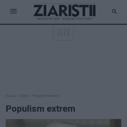
ad
Acasă
Opinii
Populism extrem
Populism extrem