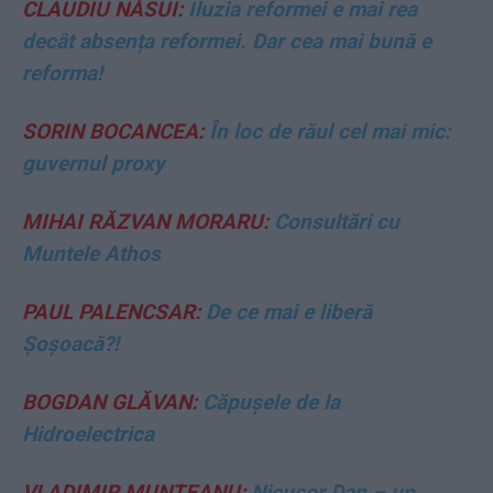
CLAUDIU NĂSUI:
Iluzia reformei e mai rea
decât absența reformei. Dar cea mai bună e
reforma!
SORIN BOCANCEA:
În loc de răul cel mai mic:
guvernul proxy
MIHAI RĂZVAN MORARU:
Consultări cu
Muntele Athos
PAUL PALENCSAR:
De ce mai e liberă
Șoșoacă?!
BOGDAN GLĂVAN:
Căpușele de la
Hidroelectrica
VLADIMIR MUNTEANU:
Nicușor Dan – un