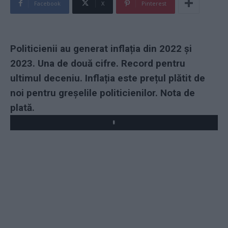
Facebook
X
Pinterest
Politicienii au generat inflația din 2022 și
2023. Una de două cifre. Record pentru
ultimul deceniu. Inflația este prețul plătit de
noi pentru greșelile politicienilor. Nota de
plată.
Play