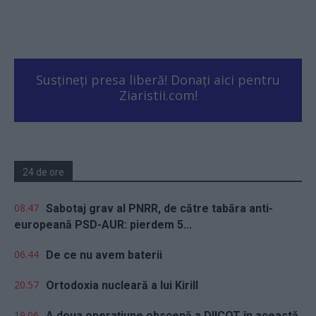
Susțineți presa liberă! Donați aici pentru
Ziaristii.com!
24 de ore
08.47
Sabotaj grav al PNRR, de către tabăra anti-
europeană PSD-AUR: pierdem 5...
06.44
De ce nu avem baterii
20.57
Ortodoxia nucleară a lui Kirill
19.06
A doua operațiune obscenă a DIICOT în această