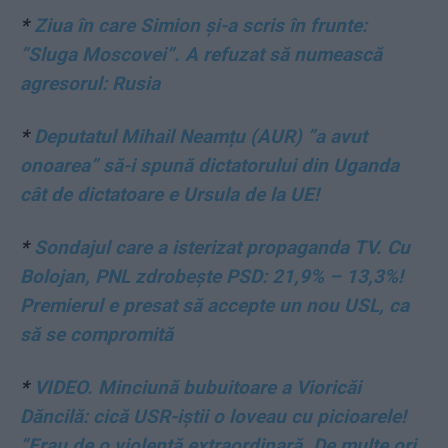
*
Ziua în care Simion și-a scris în frunte:
”Sluga Moscovei”. A refuzat să numească
agresorul: Rusia
*
Deputatul Mihail Neamțu (AUR) ”a avut
onoarea” să-i spună dictatorului din Uganda
cât de dictatoare e Ursula de la UE!
*
Sondajul care a isterizat propaganda TV. Cu
Bolojan, PNL zdrobește PSD: 21,9% – 13,3%!
Premierul e presat să accepte un nou USL, ca
să se compromită
*
VIDEO. Minciună bubuitoare a Vioricăi
Dăncilă: cică USR-iștii o loveau cu picioarele!
”Erau de o violență extraordinară. De multe ori