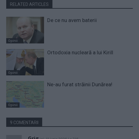
RELATED ARTICLES
De ce nu avem baterii
Opinii
Ortodoxia nucleară a lui Kirill
Opinii
Ne-au furat străinii Dunărea!
Opinii
9 COMENTARII
Grig