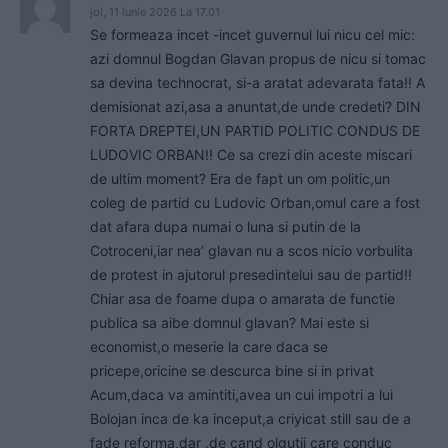
joi, 11 iunie 2026 La 17.01
Se formeaza incet -incet guvernul lui nicu cel mic:
azi domnul Bogdan Glavan propus de nicu si tomac
sa devina technocrat, si-a aratat adevarata fata!! A
demisionat azi,asa a anuntat,de unde credeti? DIN
FORTA DREPTEI,UN PARTID POLITIC CONDUS DE
LUDOVIC ORBAN!! Ce sa crezi din aceste miscari
de ultim moment? Era de fapt un om politic,un
coleg de partid cu Ludovic Orban,omul care a fost
dat afara dupa numai o luna si putin de la
Cotroceni,iar nea’ glavan nu a scos nicio vorbulita
de protest in ajutorul presedintelui sau de partid!!
Chiar asa de foame dupa o amarata de functie
publica sa aibe domnul glavan? Mai este si
economist,o meserie la care daca se
pricepe,oricine se descurca bine si in privat
Acum,daca va amintiti,avea un cui impotri a lui
Bolojan inca de ka inceput,a criyicat still sau de a
fade reforma,dar ,de cand olgutii care conduc