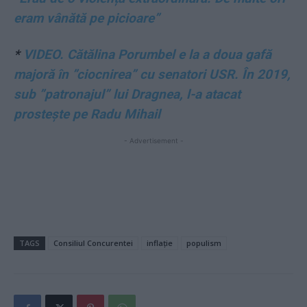
eram vânătă pe picioare”
*
VIDEO. Cătălina Porumbel e la a doua gafă
majoră în ”ciocnirea” cu senatori USR. În 2019,
sub ”patronajul” lui Dragnea, l-a atacat
prostește pe Radu Mihail
- Advertisement -
TAGS
Consiliul Concurentei
inflație
populism