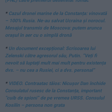
(PNL) către premierul desemnat Tomac
*
Cazul dronei marine de la Constanța: vinovată
– 100% Rusia. Ne-au salvat Ucraina și norocul.
Mesajul transmis de Moscova: putem arunca
orașul în aer cu o simplă dronă
*
Un document excepțional: Scrisoarea lui
Zelenski către agresorul său, Putin. ”Veți fi
nevoit să luptați mult mai mult pentru existența
dvs. – nu cea a Rusiei, ci a dvs. personal”
*
VIDEO. Contraatac tăios: Nicușor Dan închide
Consulatul rusesc de la Constanța, important
”cuib de spioni” de pe vremea URSS. Consulul
Kosilin – persona non grata