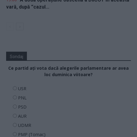
vară, după ”cazul...
Sondaj
Ce partid ați vota dacă alegerile parlamentare ar avea
loc duminica viitoare?
USR
PNL
PSD
AUR
UDMR
PMP (Tomac)