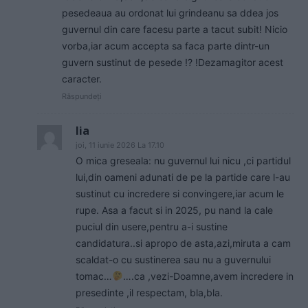
pesedeaua au ordonat lui grindeanu sa ddea jos
guvernul din care facesu parte a tacut subit! Nicio
vorba,iar acum accepta sa faca parte dintr-un
guvern sustinut de pesede !? !Dezamagitor acest
caracter.
Răspundeți
lia
joi, 11 iunie 2026 La 17.10
O mica greseala: nu guvernul lui nicu ,ci partidul
lui,din oameni adunati de pe la partide care l-au
sustinut cu incredere si convingere,iar acum le
rupe. Asa a facut si in 2025, pu nand la cale
puciul din usere,pentru a-i sustine
candidatura..si apropo de asta,azi,miruta a cam
scaldat-o cu sustinerea sau nu a guvernului
tomac…
….ca ,vezi-Doamne,avem incredere in
presedinte ,il respectam, bla,bla.