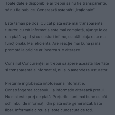
Toate datele disponibile ar trebui să nu fie transparente,
să nu fie publice. Generează așteptări „iraționale”.
Este taman pe dos. Cu cât piața este mai transparentă
tuturor, cu cât informația este mai completă, ajunge la cei
din piață rapid și cu costuri infime, cu atât piața este mai
funcțională. Mai eficientă. Are reacție mai bună și mai
promptă la oricine ar încerca s-o altereze.
Consiliul Concurenței ar trebui să apere această libertate
și transparență a informației, nu s-o amendeze usturător.
Prețurile înglobează întotdeauna informație.
Constrângerea accesului la informație alterează prețul.
Nu mai este preț de piață. Prețurile sunt mai bune cu cât
schimbul de informații din piață este generalizat. Este
liber. Informația circulă și este cunoscută de toți.