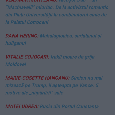
”Machiavelli” mioritic. De la activistul romantic
din Piața Universității la combinatorul cinic de
la Palatul Cotroceni
DANA HERING:
Mahalagioaica, șarlatanul și
huliganul
VITALIE COJOCARI:
Irakli moare de grija
Moldovei
MARIE-COSETTE HANGANU:
Simion nu mai
mizează pe Trump, îl așteaptă pe Vance. 5
motive ale „năpârlirii” sale
MATEI UDREA:
Rusia din Portul Constanța