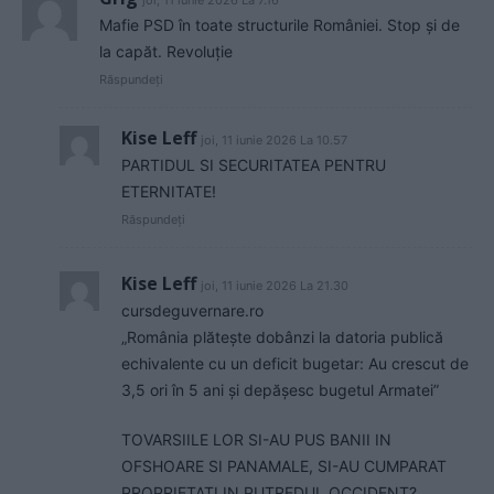
joi, 11 iunie 2026 La 7.16
Mafie PSD în toate structurile României. Stop și de
la capăt. Revoluție
Răspundeți
Kise Leff
joi, 11 iunie 2026 La 10.57
PARTIDUL SI SECURITATEA PENTRU
ETERNITATE!
Răspundeți
Kise Leff
joi, 11 iunie 2026 La 21.30
cursdeguvernare.ro
„România plătește dobânzi la datoria publică
echivalente cu un deficit bugetar: Au crescut de
3,5 ori în 5 ani și depășesc bugetul Armatei”
TOVARSIILE LOR SI-AU PUS BANII IN
OFSHOARE SI PANAMALE, SI-AU CUMPARAT
PROPRIETATI IN PUTREDUL OCCIDENT?