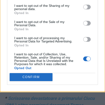
I want to opt-out of the Sharing of my
CRISTIAN HUBALI:
Tu când ai fost ”sănătos la
personal data.
Opted In
cap”, pastore de la Secta lu’ Varan? Când i-ai
zis tenorului orb că vede sau când l-ai încurcat
I want to opt-out of the Sale of my
Personal Data.
pe Doroftei cu Bute?
Opted In
I want to opt-out of processing my
ALECU RENIȚĂ:
Primăvara aduce reînvierea
Personal Data for Targeted Advertising.
Opted In
NICOLAE DABIJA:
Fratele meu de cruce, tătarul
I want to opt-out of Collection, Use,
Retention, Sale, and/or Sharing of my
Personal Data that Is Unrelated with the
Purposes for which it was collected.
CITIȚI ȘI:
Opted Out
CONFIRM
*
Guvernul ”fantomelor” – miniștrii lui Eugen
Tomac. Prea multe nume controversate!
*
Scrisoarea devastatoare a primarului Ciucu