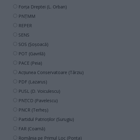
Forța Dreptei (L. Orban)
PNȚMM
REPER
SENS
SOS (Șoșoacă)
POT (Gavrilă)
PACE (Peia)
Acțiunea Conservatoare (Târziu)
PDF (Lazarus)
PUSL (D. Voiculescu)
PNȚCD (Pavelescu)
PNCR (Terheș)
Partidul Patrioților (Surugiu)
FAR (Coarnă)
România pe Primul Loc (Ponta)