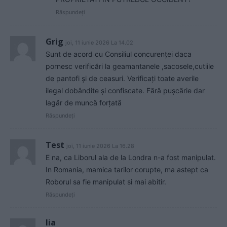
Răspundeți
Grig
joi, 11 iunie 2026 La 14.02
Sunt de acord cu Consiliul concurenței daca
pornesc verificări la geamantanele ,sacosele,cutiile
de pantofi și de ceasuri. Verificați toate averile
ilegal dobândite și confiscate. Fără pușcărie dar
lagăr de muncă forțată
Răspundeți
Test
joi, 11 iunie 2026 La 16.28
E na, ca Liborul ala de la Londra n-a fost manipulat.
In Romania, mamica tarilor corupte, ma astept ca
Roborul sa fie manipulat si mai abitir.
Răspundeți
lia