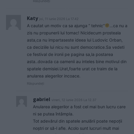
Răspundeți
Katy
joi, 11 iunie 2026 La 17.42
A cautat un motiv ca sa ajunga ” tehnic”
…ca nu a
zis nu propunerii lui tomac! Nicidecum prosteala
asta,ca nu impartaseste ideea lui Ludovic Orban,
ca deciziile lui nicu nu sunt democratice.Sa vedeti
ce festival de ironii pe pagina sa,la postarea
asta..dovada ca oamenii au inteles bine motivul din
spatele demisiei.Urat,foarte urat ce traim de la
anularea alegerilor incoace.
Răspundeți
gabriel
vineri, 12 iunie 2026 La 12.37
Anularea alegerilor a fost cel mai bun lucru care
ni se putea întâmpla.
Tot adevărul din spatele anulării poate nepoții
noștri or să-l afle. Acolo sunt lucruri mult mai