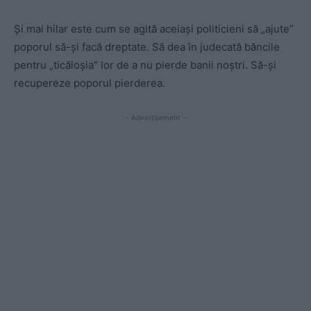
Și mai hilar este cum se agită aceiași politicieni să „ajute”
poporul să-și facă dreptate. Să dea în judecată băncile
pentru „ticăloșia” lor de a nu pierde banii noștri. Să-și
recupereze poporul pierderea.
- Advertisement -