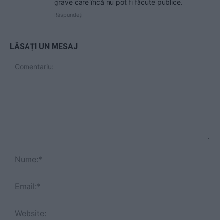
grave care încă nu pot fi făcute publice.
Răspundeți
LĂSAȚI UN MESAJ
Comentariu:
Nu
Ema
Web