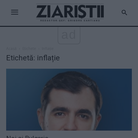
ad
Acasă
Etichete
Inflație
Etichetă: inflație