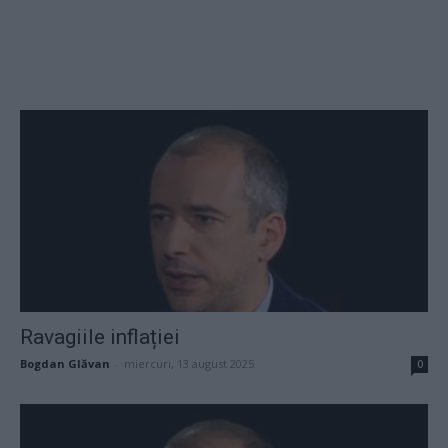
Ravagiile inflației
Bogdan Glăvan
-
miercuri, 13 august 2025
0