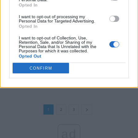
Opted In
I want to opt-out of processing my
Personal Data for Targeted Advertising.
Opted In
I want to opt-out of Collection, Use,
Retention, Sale, and/or Sharing of my
Personal Data that Is Unrelated with the
Purposes for which it was collected.
Opted Out
Guvernul PSD-PNL a făcut din România
CONFIRM
campioana absolută a inflației în...
Matei Udrea
-
vineri, 17 mai 2024
4
1
2
3
ad