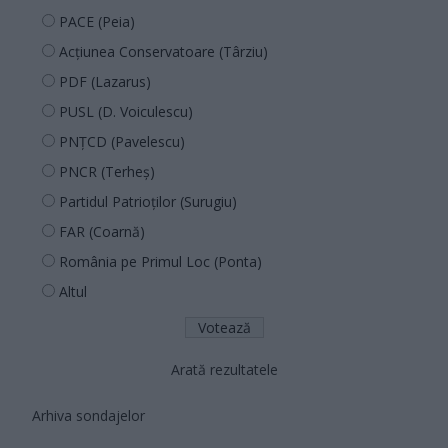
PACE (Peia)
Acțiunea Conservatoare (Târziu)
PDF (Lazarus)
PUSL (D. Voiculescu)
PNȚCD (Pavelescu)
PNCR (Terheș)
Partidul Patrioților (Surugiu)
FAR (Coarnă)
România pe Primul Loc (Ponta)
Altul
Arată rezultatele
Arhiva sondajelor