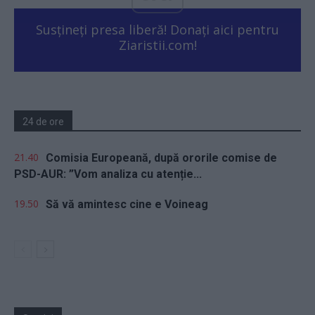
Susțineți presa liberă! Donați aici pentru
Ziaristii.com!
24 de ore
21.40
Comisia Europeană, după ororile comise de
PSD-AUR: ”Vom analiza cu atenție...
19.50
Să vă amintesc cine e Voineag