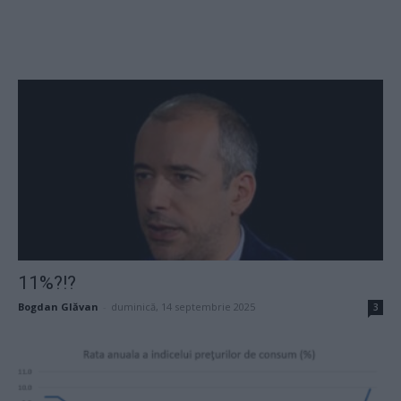
11%?!?
Bogdan Glăvan
-
duminică, 14 septembrie 2025
3