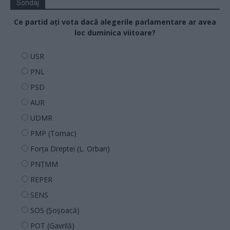
Sondaj
Ce partid ați vota dacă alegerile parlamentare ar avea
loc duminica viitoare?
USR
PNL
PSD
AUR
UDMR
PMP (Tomac)
Forța Dreptei (L. Orban)
PNȚMM
REPER
SENS
SOS (Șoșoacă)
POT (Gavrilă)