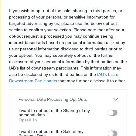
Votați-i, ca la Galați! Dar pe urmă vă ia
If you wish to opt-out of the sale, sharing to third parties, or
potopul
processing of your personal or sensitive information for
targeted advertising by us, please use the below opt-out
Bogdan Glăvan
-
miercuri, 25 septembrie 2024
3
section to confirm your selection. Please note that after your
opt-out request is processed you may continue seeing
interest-based ads based on personal information utilized by
us or personal information disclosed to third parties prior to
your opt-out. You may separately opt-out of the further
disclosure of your personal information by third parties on the
IAB’s list of downstream participants. This information may
also be disclosed by us to third parties on the
IAB’s List of
Downstream Participants
that may further disclose it to other
third parties.
Personal Data Processing Opt Outs
Dezastrul PSD-PNL, confirmat de cifrele
I want to opt-out of the Sharing of my
INS: producția industrială a început să...
personal data.
Opted In
Redacţia
-
vineri, 13 septembrie 2024
8
I want to opt-out of the Sale of my
Personal Data.