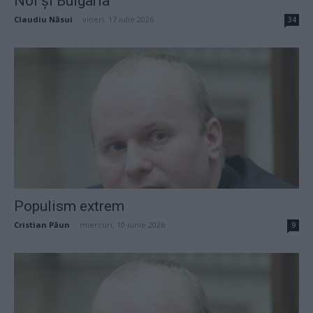
Noi și Bulgaria
Claudiu Năsui
-
vineri, 17 iulie 2026
34
Populism extrem
Cristian Păun
-
miercuri, 10 iunie 2026
9