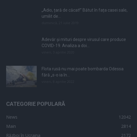
„Adio, țară de căcat!” Bătut în fața casei sale,
umilit de...
duminică, 21 iulie 2019
Adevăr și mituri despre virusul care produce
COVID-19. Analiza a doi...
vineri, 3 aprilie 2020
Flota rusă nu mai poate bombarda Odessa
fără „s-o ia în...
vineri, 8 aprilie 2022
CATEGORIE POPULARĂ
News
12042
Main
2814
Război în Ucraina
2172