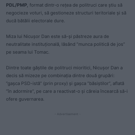
PDL/PMP,
format dintr-o rețea de politruci care știu să
negocieze voturi, să gestioneze structuri teritoriale și să
ducă bătălii electorale dure.
Miza lui Nicușor Dan este să-și păstreze aura de
neutralitate instituțională, lăsând ”munca politică de jos”
pe seama lui Tomac.
Dintre toate găștile de politruci mioritici, Nicușor Dan a
decis să mizeze pe combinația dintre două grupări:
”gașca PSD-istă” (prin proxy) și gașca ”băsiștilor”, aflată
”în adormire”, pe care a reactivat-o și căreia încearcă să-i
ofere guvernarea.
- Advertisement -