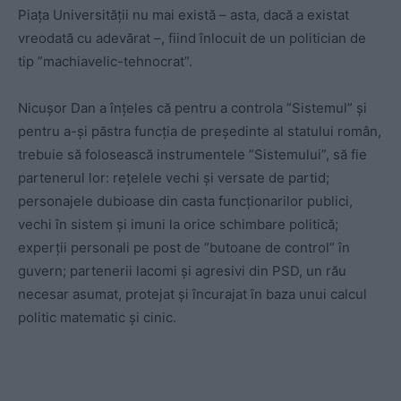
Piața Universității nu mai există – asta, dacă a existat
vreodată cu adevărat –, fiind înlocuit de un politician de
tip ”machiavelic-tehnocrat”.
Nicușor Dan a înțeles că pentru a controla ”Sistemul” și
pentru a-și păstra funcția de președinte al statului român,
trebuie să folosească instrumentele ”Sistemului”, să fie
partenerul lor: rețelele vechi și versate de partid;
personajele dubioase din casta funcționarilor publici,
vechi în sistem și imuni la orice schimbare politică;
experții personali pe post de ”butoane de control” în
guvern; partenerii lacomi și agresivi din PSD, un rău
necesar asumat, protejat și încurajat în baza unui calcul
politic matematic și cinic.