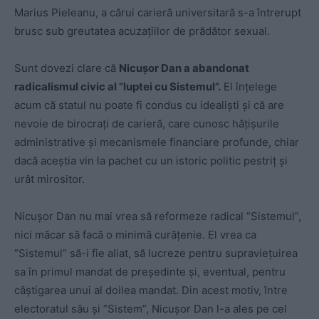
Marius Pieleanu, a cărui carieră universitară s-a întrerupt
brusc sub greutatea acuzațiilor de prădător sexual.
Sunt dovezi clare că
Nicușor Dan a abandonat
radicalismul civic al ”luptei cu Sistemul”.
El înțelege
acum că statul nu poate fi condus cu idealiști și că are
nevoie de birocrați de carieră, care cunosc hățișurile
administrative și mecanismele financiare profunde, chiar
dacă aceștia vin la pachet cu un istoric politic pestriț și
urât mirositor.
Nicușor Dan nu mai vrea să reformeze radical ”Sistemul”,
nici măcar să facă o minimă curățenie. El vrea ca
”Sistemul” să-i fie aliat, să lucreze pentru supraviețuirea
sa în primul mandat de președinte și, eventual, pentru
câștigarea unui al doilea mandat. Din acest motiv, între
electoratul său și ”Sistem”, Nicușor Dan l-a ales pe cel