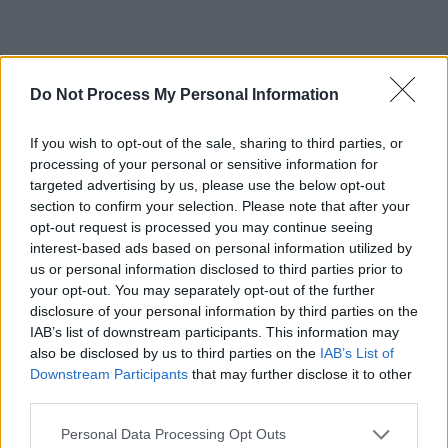
Deși s-a folosit de emoțiile electoratului, de spaimele și
Do Not Process My Personal Information
speranțele acestuia, Nicușor Dan nu dă doi bani pe
sentimente și emoții atunci când e vorba de politică.
If you wish to opt-out of the sale, sharing to third parties, or
processing of your personal or sensitive information for
targeted advertising by us, please use the below opt-out
section to confirm your selection. Please note that after your
opt-out request is processed you may continue seeing
interest-based ads based on personal information utilized by
us or personal information disclosed to third parties prior to
your opt-out. You may separately opt-out of the further
disclosure of your personal information by third parties on the
IAB’s list of downstream participants. This information may
also be disclosed by us to third parties on the
IAB’s List of
Downstream Participants
that may further disclose it to other
third parties.
Candidatul independent Nicuşor Dan la mitingul ”România în lumină” (Piaţa
Victoriei, mai 2025)
/ FOTO: Inquam Photos/Mălină Norocea
Personal Data Processing Opt Outs