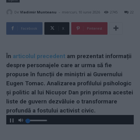
-
De
Vladimir Munteanu
miercuri, 10 iunie 2026
2745
22
Facebook
X
Pinterest
În
articolul precedent
am prezentat informații
despre personajele care ar urma să fie
propuse în funcții de miniștri ai Guvernului
Eugen Tomac. Analizarea profilului psihologic
și politic al lui Nicușor Dan prin prisma acestei
liste de guvern dezvăluie o transformare
profundă a fostului activist civic.