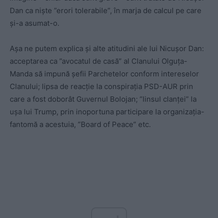
Dan ca niște ”erori tolerabile”, în marja de calcul pe care
și-a asumat-o.
Așa ne putem explica și alte atitudini ale lui Nicușor Dan:
acceptarea ca ”avocatul de casă” al Clanului Olguța-
Manda să impună șefii Parchetelor conform intereselor
Clanului; lipsa de reacție la conspirația PSD-AUR prin
care a fost doborât Guvernul Bolojan; ”linsul clanței” la
ușa lui Trump, prin inoportuna participare la organizația-
fantomă a acestuia, ”Board of Peace” etc.