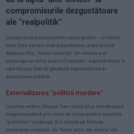
compromisurile dezgustătoare
ale ”realpolitik”
Componența propusă pentru acest guvern – un hibrid
bizar între oameni loiali președintelui, aripa istorică
Băsescu-PDL, ”tehno-birocrați” din ministere și
personaje ce miros a servicii secrete – exprimă modul în
care Nicușor Dan își gândește supraviețuirea și
ascensiunea politică.
Externalizarea ”politicii murdare”
La prima vedere, Nicușor Dan refuză să-și murdărească
imaginea publică prin jocuri de culise politice specifice
”politichiei” românești. El a insistat pe formula
președinte-mediator, de ”factor activ, dar neutru” etc.