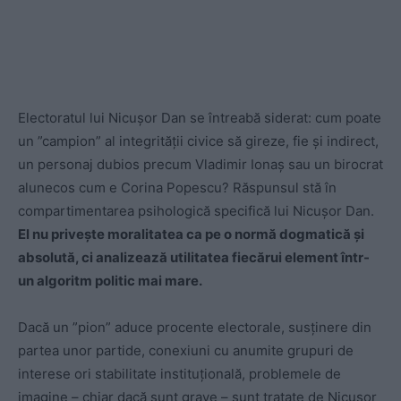
Electoratul lui Nicușor Dan se întreabă siderat: cum poate
un ”campion” al integrității civice să gireze, fie și indirect,
un personaj dubios precum Vladimir Ionaș sau un birocrat
alunecos cum e Corina Popescu? Răspunsul stă în
compartimentarea psihologică specifică lui Nicușor Dan.
El nu privește moralitatea ca pe o normă dogmatică și
absolută, ci analizează utilitatea fiecărui element într-
un algoritm politic mai mare.
Dacă un ”pion” aduce procente electorale, susținere din
partea unor partide, conexiuni cu anumite grupuri de
interese ori stabilitate instituțională, problemele de
imagine – chiar dacă sunt grave – sunt tratate de Nicușor