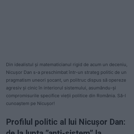
Din idealistul și matematicianul rigid de acum un deceniu,
Nicușor Dan s-a preschimbat într-un strateg politic de un
pragmatism uneori șocant, un politruc dispus să opereze
agresiv și cinic în interiorul sistemului, asumându-și
compromisurile specifice vieții politice din România. Să-l
cunoaștem pe Nicușor!
Profilul politic al lui Nicușor Dan:
de la lupta ”anti-sistem” la