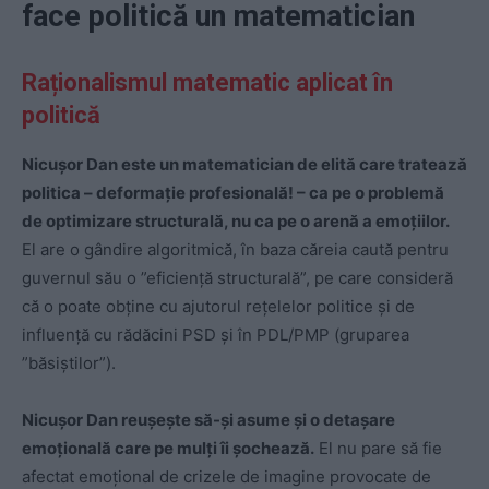
face politică un matematician
Raționalismul matematic aplicat în
politică
Nicușor Dan este un matematician de elită care tratează
politica – deformație profesională! – ca pe o problemă
de optimizare structurală, nu ca pe o arenă a emoțiilor.
El are o gândire algoritmică, în baza căreia caută pentru
guvernul său o ”eficiență structurală”, pe care consideră
că o poate obține cu ajutorul rețelelor politice și de
influență cu rădăcini PSD și în PDL/PMP (gruparea
”băsiștilor”).
Nicușor Dan reușește să-și asume și o detașare
emoțională care pe mulți îi șochează.
El nu pare să fie
afectat emoțional de crizele de imagine provocate de