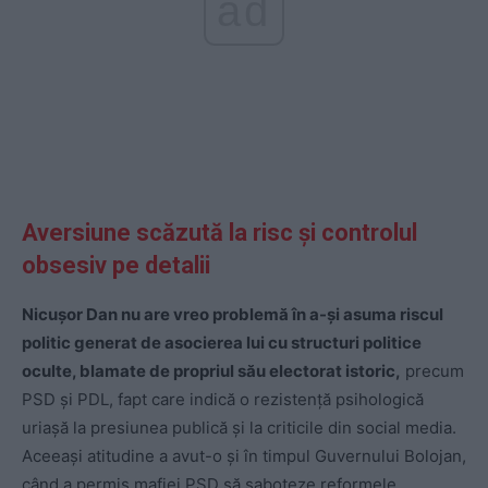
ad
Aversiune scăzută la risc și controlul
obsesiv pe detalii
Nicușor Dan nu are vreo problemă în a-și asuma riscul
politic generat de asocierea lui cu structuri politice
oculte, blamate de propriul său electorat istoric,
precum
PSD și PDL, fapt care indică o rezistență psihologică
uriașă la presiunea publică și la criticile din social media.
Aceeași atitudine a avut-o și în timpul Guvernului Bolojan,
când a permis mafiei PSD să saboteze reformele