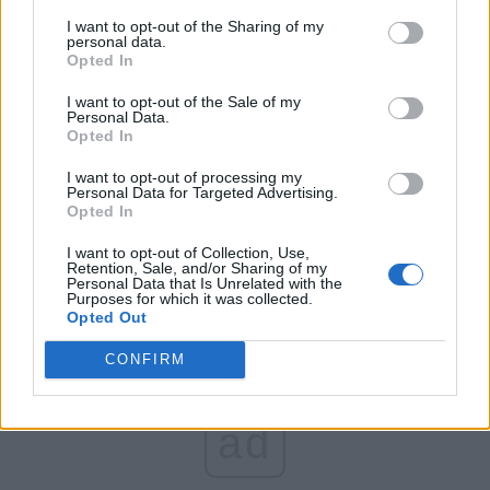
Toleranța sporită la disonanța cognitivă
I want to opt-out of the Sharing of my
personal data.
Opted In
”Instinctul” de matematician îl face pe Nicușor Dan să
I want to opt-out of the Sale of my
realizeze un fel de ”compartimentare etică” și să
Personal Data.
manifeste o toleranță sporită la disonanța cognitivă.
Opted In
Altfel spus, Nicușor Dan rezistă la presiunea psihică
I want to opt-out of processing my
generată de coexistența, în calculele lui politice, a două
Personal Data for Targeted Advertising.
Opted In
realități total opuse, care se contrazic și sunt în conflict.
I want to opt-out of Collection, Use,
Retention, Sale, and/or Sharing of my
Personal Data that Is Unrelated with the
Purposes for which it was collected.
Opted Out
CONFIRM
ad