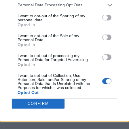
Personal Data Processing Opt Outs
Cum a blocat Cristian Diaconescu, timp de
doi ani, partidul care-l...
I want to opt-out of the Sharing of my
personal data.
Robert Mateescu
-
sâmbătă, 20 aprilie 2024
15
Opted In
I want to opt-out of the Sale of my
Personal Data.
Opted In
I want to opt-out of processing my
Personal Data for Targeted Advertising.
Opted In
I want to opt-out of Collection, Use,
Retention, Sale, and/or Sharing of my
Personal Data that Is Unrelated with the
Purposes for which it was collected.
Opted Out
VIDEO. O mare victorie a democrației:
CONFIRM
Alianța Dreapta Unită poate candida...
Grigore Cartianu
-
marți, 19 martie 2024
6