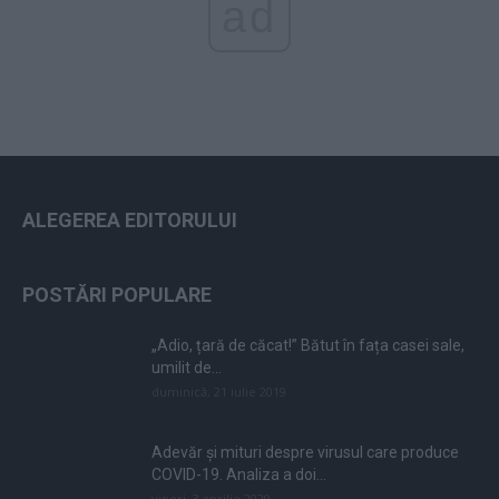
ad
ALEGEREA EDITORULUI
POSTĂRI POPULARE
„Adio, țară de căcat!” Bătut în fața casei sale,
umilit de...
duminică, 21 iulie 2019
Adevăr și mituri despre virusul care produce
COVID-19. Analiza a doi...
vineri, 3 aprilie 2020