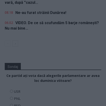
vară, după ”cazul...
08.18
Ne-au furat străinii Dunărea!
06.02
VIDEO. De ce să scufundăm 5 barje românești?
Nu mai bine...
Sondaj
Ce partid ați vota dacă alegerile parlamentare ar avea
loc duminica viitoare?
USR
PNL
PSD