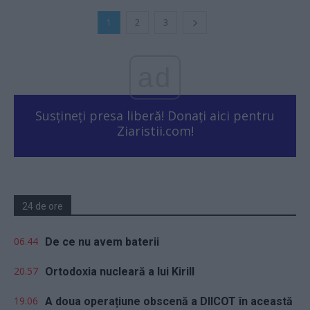
1
2
3
ad
Susțineți presa liberă! Donați aici pentru
Ziaristii.com!
24 de ore
06.44
De ce nu avem baterii
20.57
Ortodoxia nucleară a lui Kirill
19.06
A doua operațiune obscenă a DIICOT în această