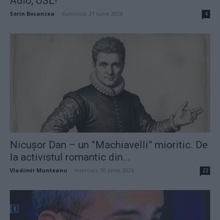
Adio, USL!
Sorin Bocancea
-
duminică, 21 iunie 2026
4
Nicușor Dan – un ”Machiavelli” mioritic. De
la activistul romantic din...
Vladimir Munteanu
-
miercuri, 10 iunie 2026
22