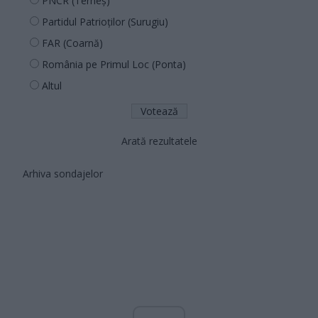
PNCR (Terheș)
Partidul Patrioților (Surugiu)
FAR (Coarnă)
România pe Primul Loc (Ponta)
Altul
Arată rezultatele
Arhiva sondajelor