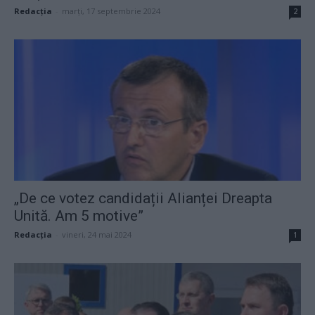
Redacţia
-
marți, 17 septembrie 2024
2
„De ce votez candidații Alianței Dreapta
Unită. Am 5 motive”
Redacţia
-
vineri, 24 mai 2024
1