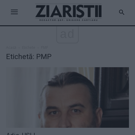
ad
Acasă
Etichete
PMP
Etichetă: PMP