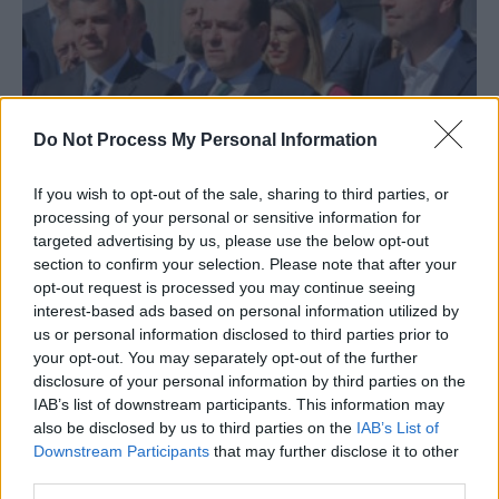
Do Not Process My Personal Information
Cele 12 priorități ale Dreptei Unite pentru a
If you wish to opt-out of the sale, sharing to third parties, or
finaliza integrarea europeană...
processing of your personal or sensitive information for
Redacţia
-
marți, 14 mai 2024
3
targeted advertising by us, please use the below opt-out
section to confirm your selection. Please note that after your
opt-out request is processed you may continue seeing
interest-based ads based on personal information utilized by
us or personal information disclosed to third parties prior to
your opt-out. You may separately opt-out of the further
disclosure of your personal information by third parties on the
IAB’s list of downstream participants. This information may
also be disclosed by us to third parties on the
IAB’s List of
Downstream Participants
that may further disclose it to other
third parties.