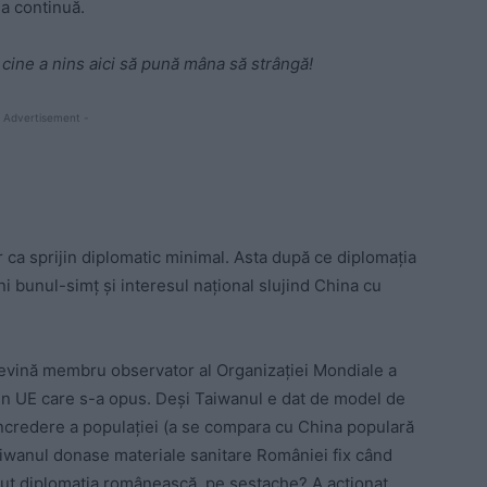
ea continuă.
,
cine a nins aici să pună mâna să strângă!
 Advertisement -
ca sprijin diplomatic minimal. Asta după ce diplomația
i bunul-simț și interesul național slujind China cu
devină membru observator al Organizației Mondiale a
din UE care s-a opus. Deși Taiwanul e dat de model de
 încredere a populației (a se compara cu China populară
aiwanul donase materiale sanitare României fix când
ăcut diplomația românească, pe șestache? A acționat