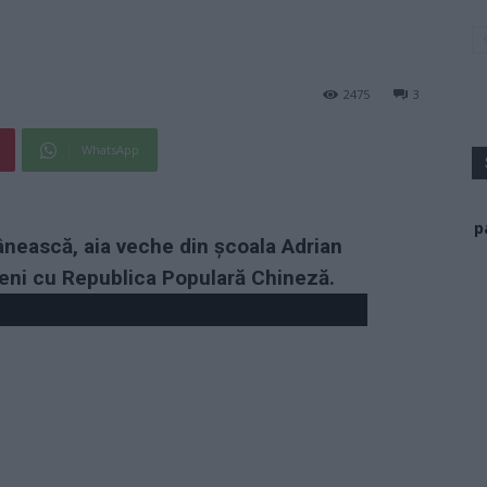
2475
3
WhatsApp
p
ânească, aia veche din școala Adrian
eni cu Republica Populară Chineză.