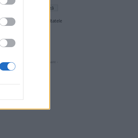
Arată rezultatele
Arhiva sondajelor
- Advertisment -