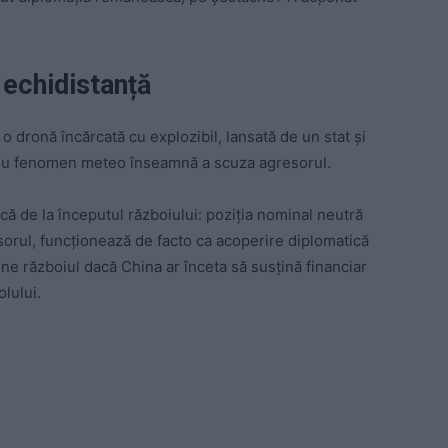
 echidistanță
 o dronă încărcată cu explozibil, lansată de un stat și
mplu fenomen meteo înseamnă a scuza agresorul.
că de la începutul războiului: poziția nominal neutră
sorul, funcționează de facto ca acoperire diplomatică
ne războiul dacă China ar înceta să susțină financiar
lului.