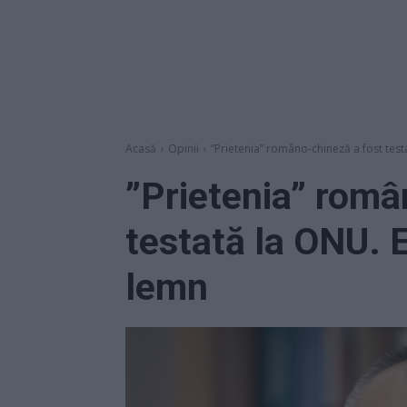
Acasă
Opinii
”Prietenia” româno-chineză a fost testat
”Prietenia” româ
testată la ONU. E 
lemn