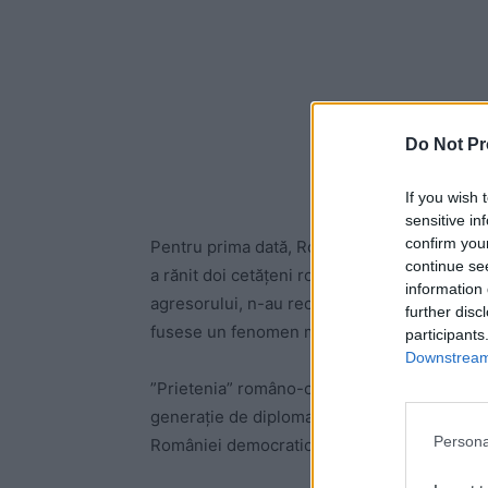
Do Not Pr
If you wish 
sensitive in
confirm you
Pentru prima dată, România a cerut convoca
continue se
a rănit doi cetățeni români. ”Prietenii” din C
information 
agresorului, n-au recunoscut că e o agresiun
further disc
fusese un fenomen meteo.
participants
Downstream 
”Prietenia” româno-chineză e doar zgură dip
generație de diplomați, ce contravine interes
Persona
României democratice.