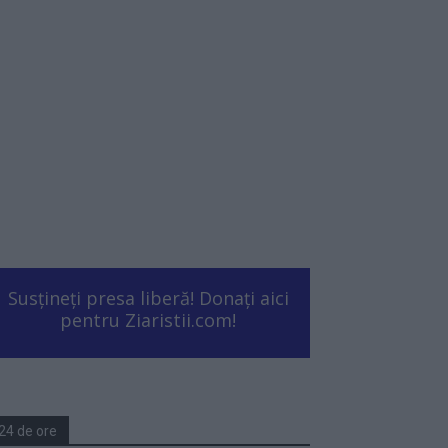
Susțineți presa liberă! Donați aici
pentru Ziaristii.com!
24 de ore