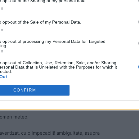
o opt-out of the Sharing of my personal data.
Fu Cong, a vorbit despre „incident”, despre „criza din
In
o opt-out of the Sale of my Personal Data.
 Advertisement -
In
to opt-out of processing my Personal Data for Targeted
ing.
In
o opt-out of Collection, Use, Retention, Sale, and/or Sharing
ersonal Data that Is Unrelated with the Purposes for which it
lected.
Out
CONFIRM
enomen meteo.
a avertizat, cu o impecabilă ambiguitate, asupra