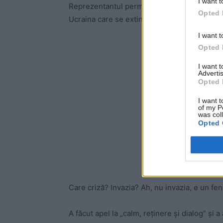
I want t
Reprezentantul permanent al Chinei la ONU, 
Opted 
Ucraina care se extinde peste granițe”.
I want t
-
Opted 
I want 
Advertis
Opted 
I want t
of my P
was col
Opted 
Care criză? Invazia? Ah, nu invazia, e un f
A făcut apel la „calm, reținere și dialog” și 