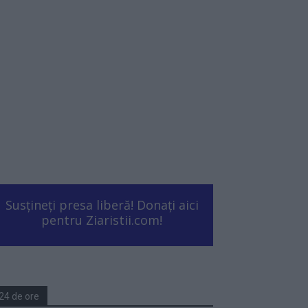
Susțineți presa liberă! Donați aici
pentru Ziaristii.com!
24 de ore