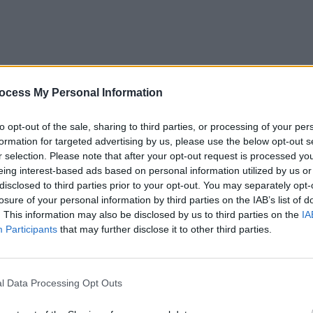
ocess My Personal Information
to opt-out of the sale, sharing to third parties, or processing of your per
formation for targeted advertising by us, please use the below opt-out s
r selection. Please note that after your opt-out request is processed y
eing interest-based ads based on personal information utilized by us or
tinue=76&v=c1AEtk5SHsE
disclosed to third parties prior to your opt-out. You may separately opt-
losure of your personal information by third parties on the IAB’s list of
 Porcar
. This information may also be disclosed by us to third parties on the
IA
Participants
that may further disclose it to other third parties.
în fața pușcăriei, fiind primul care i-a ieșit în
de mama focului. (Sigur, în zonă au mai fost și
ditori pe o leafă care abia le ajunge de la o lună la alta,
l Data Processing Opt Outs
pupăcioșii de la Rahova.)