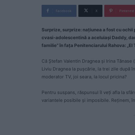
Facebook
X
Pinterest
Surprize, surprize: națiunea a fost cu ochii
cvasi-adolescentină a aceluiași Daddy, da
familie” în fața Penitenciarului Rahova: „E
Că Ștefan Valentin Dragnea și Irina Tănase (f
Liviu Dragnea la pușcărie, la trei zile după î
moderator TV, joi seara, la locul pricina?
Pentru suspans, răspunsul îl veți afla la sfâr
variantele posibile și imposibile. Reținem, în
-