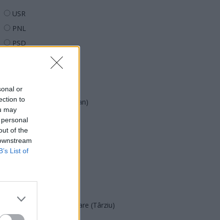
USR
PNL
PSD
AUR
UDMR
PMP (Tomac)
sonal or
ection to
Forța Dreptei (L. Orban)
ou may
PNȚMM
 personal
out of the
REPER
 downstream
SENS
B’s List of
SOS (Șoșoacă)
POT (Gavrilă)
PACE (Peia)
Acțiunea Conservatoare (Târziu)
PDF (Lazarus)