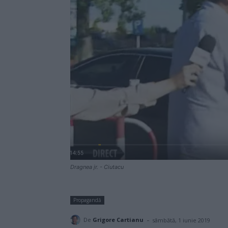
Dragnea jr. - Ciutacu
Propagandă
-
De
Grigore Cartianu
sâmbătă, 1 iunie 2019