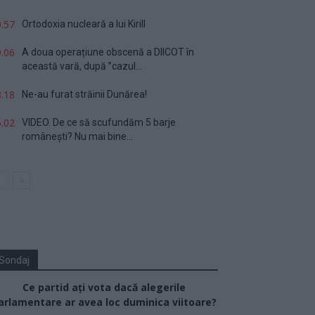
.57
Ortodoxia nucleară a lui Kirill
.06
A doua operațiune obscenă a DIICOT în
această vară, după ”cazul...
.18
Ne-au furat străinii Dunărea!
.02
VIDEO. De ce să scufundăm 5 barje
românești? Nu mai bine...
Sondaj
Ce partid ați vota dacă alegerile
arlamentare ar avea loc duminica viitoare?