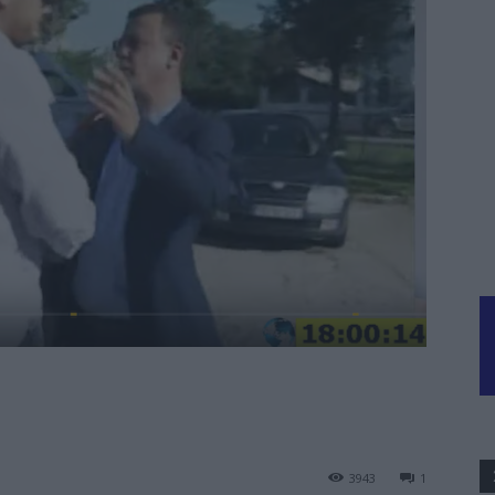
3943
1