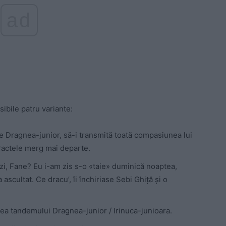
ad
sibile patru variante:
pe Dragnea-junior, să-i transmită toată compasiunea lui
ntractele merg mai departe.
ezi, Fane? Eu i-am zis s-o «taie» duminică noaptea,
ascultat. Ce dracu’, îi închiriase Sebi Ghiță și o
ntea tandemului Dragnea-junior / Irinuca-junioara.