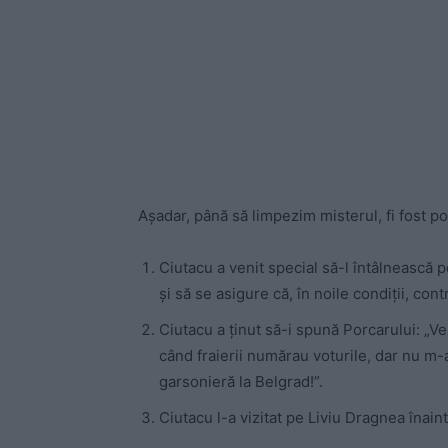
Așadar, până să limpezim misterul, fi fost po
Ciutacu a venit special să-l întâlnească 
și să se asigure că, în noile condiții, co
Ciutacu a ținut să-i spună Porcarului: „V
când fraierii numărau voturile, dar nu m-a 
garsonieră la Belgrad!”.
Ciutacu l-a vizitat pe Liviu Dragnea înai