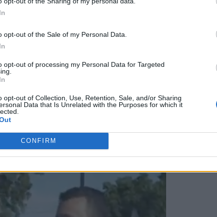
o opt-out of the Sharing of my personal data.
In
Porcar și Tonomat, văduvindu-ne de replicile unor mari
o opt-out of the Sale of my Personal Data.
In
 Advertisement -
to opt-out of processing my Personal Data for Targeted
ing.
In
o opt-out of Collection, Use, Retention, Sale, and/or Sharing
ersonal Data that Is Unrelated with the Purposes for which it
lected.
te imaginile, n-a fost pomenit numele Ciutacului, deși
Out
 Încarceratului.
CONFIRM