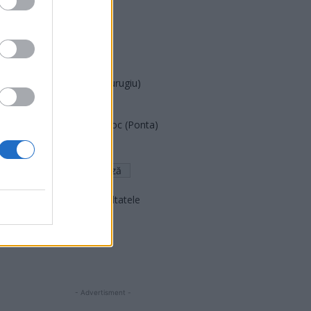
PUSL (D. Voiculescu)
PNȚCD (Pavelescu)
PNCR (Terheș)
Partidul Patrioților (Surugiu)
FAR (Coarnă)
România pe Primul Loc (Ponta)
Altul
Arată rezultatele
Arhiva sondajelor
- Advertisment -