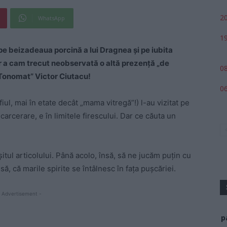
20
WhatsApp
19
 pe beizadeaua porcină a lui Dragnea și pe iubita
r a cam trecut neobservată o altă prezență „de
08
l Tonomat” Victor Ciutacu!
06
iul, mai în etate decât „mama vitregă”!) l-au vizitat pe
ncarcerare, e în limitele firescului. Dar ce căuta un
șitul articolului. Până acolo, însă, să ne jucăm puțin cu
să, că marile spirite se întâlnesc în fața pușcăriei.
 Advertisement -
p