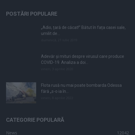
POSTĂRI POPULARE
„Adio, țară de căcat!” Bătut în fața casei sale,
umilit de...
duminică, 21 iulie 2019
Adevăr și mituri despre virusul care produce
COVID-19. Analiza a doi...
vineri, 3 aprilie 2020
Flota rusă nu mai poate bombarda Odessa
fără „s-o ia în...
vineri, 8 aprilie 2022
CATEGORIE POPULARĂ
News
12042