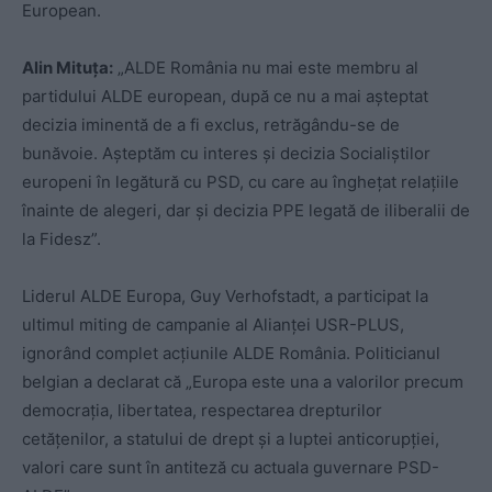
European.
Alin Mituța:
„ALDE România nu mai este membru al
partidului ALDE european, după ce nu a mai așteptat
decizia iminentă de a fi exclus, retrăgându-se de
bunăvoie. Așteptăm cu interes și decizia Socialiștilor
europeni în legătură cu PSD, cu care au înghețat relațiile
înainte de alegeri, dar și decizia PPE legată de iliberalii de
la Fidesz”.
Liderul ALDE Europa, Guy Verhofstadt, a participat la
ultimul miting de campanie al Alianţei USR-PLUS,
ignorând complet acțiunile ALDE România. Politicianul
belgian a declarat că „Europa este una a valorilor precum
democraţia, libertatea, respectarea drepturilor
cetăţenilor, a statului de drept şi a luptei anticorupţiei,
valori care sunt în antiteză cu actuala guvernare PSD-