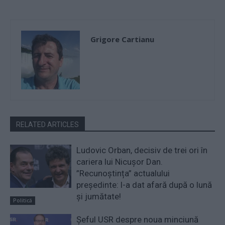
Grigore Cartianu
RELATED ARTICLES
Ludovic Orban, decisiv de trei ori în
cariera lui Nicușor Dan.
”Recunoștința” actualului
președinte: l-a dat afară după o lună
și jumătate!
Politică
Șeful USR despre noua minciună