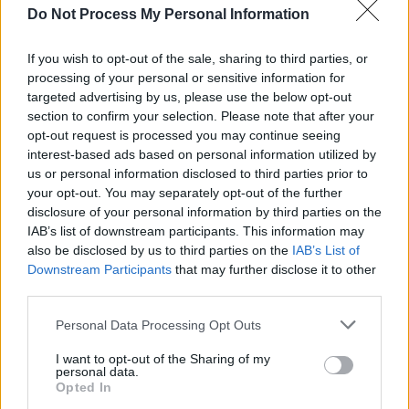
Do Not Process My Personal Information
If you wish to opt-out of the sale, sharing to third parties, or
processing of your personal or sensitive information for
ad
targeted advertising by us, please use the below opt-out
section to confirm your selection. Please note that after your
opt-out request is processed you may continue seeing
interest-based ads based on personal information utilized by
us or personal information disclosed to third parties prior to
your opt-out. You may separately opt-out of the further
disclosure of your personal information by third parties on the
IAB’s list of downstream participants. This information may
also be disclosed by us to third parties on the
IAB’s List of
Downstream Participants
that may further disclose it to other
*
Aplauzele Angelei Merkel. Klaus Iohannis,
third parties.
ovaționat de liderii PPE pentru „succesul
Personal Data Processing Opt Outs
referendumului pentru statul de drept”
I want to opt-out of the Sharing of my
personal data.
*
Mesaj gingaș de la gardienii din pușcării:
Opted In