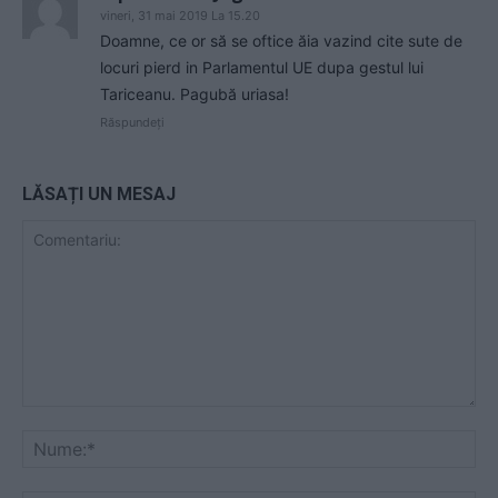
vineri, 31 mai 2019 La 15.20
Doamne, ce or să se oftice ăia vazind cite sute de
locuri pierd in Parlamentul UE dupa gestul lui
Tariceanu. Pagubă uriasa!
Răspundeți
LĂSAȚI UN MESAJ
Comentariu:
Nu