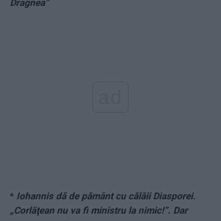
Dragnea”
ad
*
Iohannis dă de pământ cu călăii Diasporei.
„Corlăţean nu va fi ministru la nimic!”. Dar