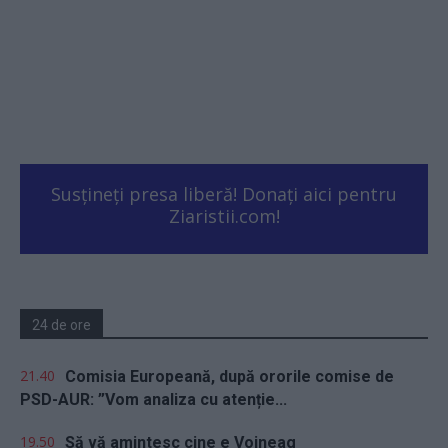
Susțineți presa liberă! Donați aici pentru
Ziaristii.com!
24 de ore
21.40
Comisia Europeană, după ororile comise de
PSD-AUR: ”Vom analiza cu atenție...
19.50
Să vă amintesc cine e Voineag