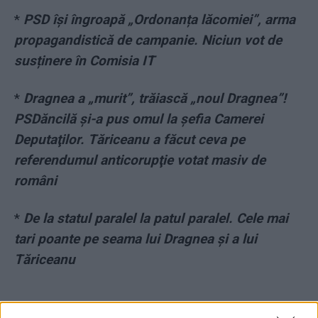
*
PSD își îngroapă „Ordonanța lăcomiei”, arma
propagandistică de campanie. Niciun vot de
susținere în Comisia IT
*
Dragnea a „murit”, trăiască „noul Dragnea”!
PSDăncilă şi-a pus omul la şefia Camerei
Deputaţilor. Tăriceanu a făcut ceva pe
referendumul anticorupţie votat masiv de
români
*
De la statul paralel la patul paralel. Cele mai
tari poante pe seama lui Dragnea și a lui
Tăriceanu