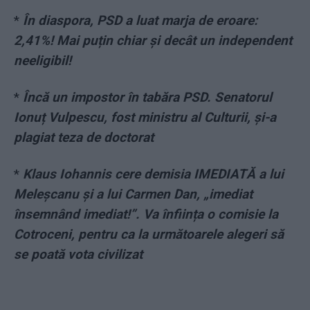
*
În diaspora, PSD a luat marja de eroare:
2,41%! Mai puțin chiar și decât un independent
neeligibil!
*
Încă un impostor în tabăra PSD. Senatorul
Ionuț Vulpescu, fost ministru al Culturii, și-a
plagiat teza de doctorat
*
Klaus Iohannis cere demisia IMEDIATĂ a lui
Meleșcanu și a lui Carmen Dan, „imediat
însemnând imediat!”. Va înființa o comisie la
Cotroceni, pentru ca la următoarele alegeri să
se poată vota civilizat