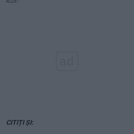
ALDE”.
ad
CITIȚI ȘI: