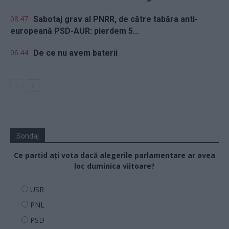
08.47
Sabotaj grav al PNRR, de către tabăra anti-
europeană PSD-AUR: pierdem 5...
06.44
De ce nu avem baterii
Sondaj
Ce partid ați vota dacă alegerile parlamentare ar avea
loc duminica viitoare?
USR
PNL
PSD