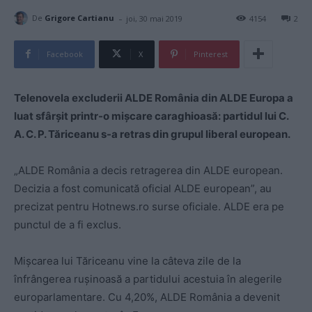
-
De
Grigore Cartianu
joi, 30 mai 2019
4154
2
Facebook
X
Pinterest
Telenovela excluderii ALDE România din ALDE Europa a
luat sfârșit printr-o mișcare caraghioasă: partidul lui C.
A. C. P. Tăriceanu s-a retras din grupul liberal european.
„ALDE România a decis retragerea din ALDE european.
Decizia a fost comunicată oficial ALDE european”, au
precizat pentru Hotnews.ro surse oficiale. ALDE era pe
punctul de a fi exclus.
Mișcarea lui Tăriceanu vine la câteva zile de la
înfrângerea rușinoasă a partidului acestuia în alegerile
europarlamentare. Cu 4,20%, ALDE România a devenit