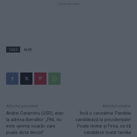
- Advertisement -
TAGS
ALDE
Articolul precedent
Articolul următor
Andrei Caramitru (USR), atac
Încă o cacealma: Pandele
la adresa liberalilor: „PNL nu
candidează la prezidențiale!
este «prima vioară» care
Poate revine și Firea, ca să
poate dicta decizii”
candideze toată familia