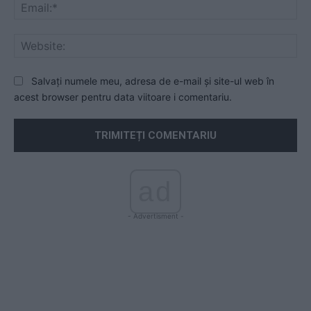
Ema
Web
Salvați numele meu, adresa de e-mail și site-ul web în
acest browser pentru data viitoare i comentariu.
ad
- Advertisment -