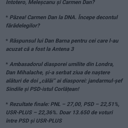
Intotero, Meleşcanu şi Carmen Dan?
*
Păzea! Carmen Dan la DNA. Începe decontul
fărădelegilor?
*
Răspunsul lui Dan Barna pentru cei care l-au
acuzat că a fost la Antena 3
*
Ambasadorul diasporei umilite din Londra,
Dan Mihalache, și-a serbat ziua de naștere
alături de doi „călăi” ai diasporei: jandarmul-șef
Sindile și PSD-istul Corlățean!
*
Rezultate finale: PNL – 27,00, PSD – 22,51%,
USR-PLUS – 22,36%. Doar 13.650 de voturi
între PSD și USR-PLUS