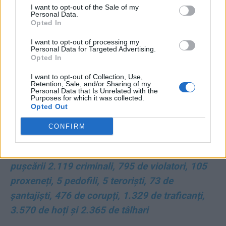
„Bine ai venit acasă, Liviu! Dar ai grijă, nu mai
I want to opt-out of the Sale of my
invita pe nimeni la baie!”
Personal Data.
Opted In
*
Marș la pușcărie, nimicule!
I want to opt-out of processing my
Personal Data for Targeted Advertising.
Opted In
*
Cele patru asasine de la Înalta Curte
I want to opt-out of Collection, Use,
Retention, Sale, and/or Sharing of my
Personal Data that Is Unrelated with the
*
Barometrul IMAS la prezidențiale: Iohannis
Purposes for which it was collected.
Opted Out
are mai mult decât Tăriceanu, Ponta și Dragnea
la un loc!
CONFIRM
*
Cifrele iadului: PSD și ALDE au scos din
pușcării 2.119 criminali, 795 de violatori, 105
proxeneți, 5 pedofili, 5 teroriști, 73 de
șantajiști, 476 de corupți, 1.329 de traficanți,
3.570 de hoți și 2.365 de tâlhari