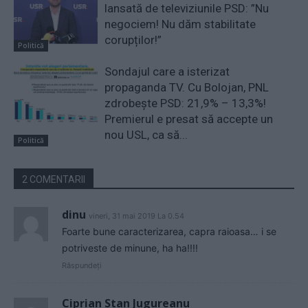
lansată de televiziunile PSD: ”Nu
negociem! Nu dăm stabilitate
corupților!”
Politică
Sondajul care a isterizat
propaganda TV. Cu Bolojan, PNL
zdrobește PSD: 21,9% – 13,3%!
Premierul e presat să accepte un
nou USL, ca să...
Politică
2 COMENTARII
dinu
vineri, 31 mai 2019 La 0.54
Foarte bune caracterizarea, capra raioasa… i se
potriveste de minune, ha ha!!!!
Răspundeți
Ciprian Stan Jugureanu