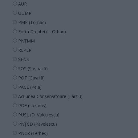
AUR
UDMR
PMP (Tomac)
Forța Dreptei (L. Orban)
PNȚMM
REPER
SENS
SOS (Șoșoacă)
POT (Gavrilă)
PACE (Peia)
Acțiunea Conservatoare (Târziu)
PDF (Lazarus)
PUSL (D. Voiculescu)
PNȚCD (Pavelescu)
PNCR (Terheș)