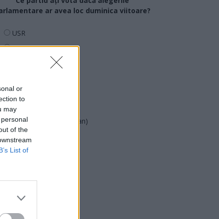
Ce partid ați vota dacă alegerile
arlamentare ar avea loc duminica viitoare?
USR
PNL
PSD
AUR
sonal or
UDMR
ection to
PMP (Tomac)
ou may
 personal
Forța Dreptei (L. Orban)
out of the
PNȚMM
 downstream
REPER
B’s List of
SENS
SOS (Șoșoacă)
POT (Gavrilă)
PACE (Peia)