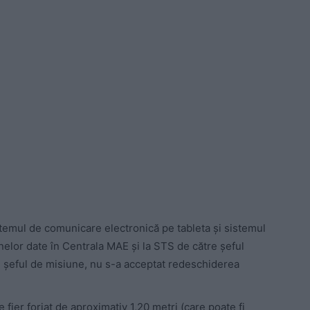
istemul de comunicare electronică pe tableta și sistemul
nelor date în Centrala MAE și la STS de către șeful
re șeful de misiune, nu s-a acceptat redeschiderea
fier forjat de aproximativ 1,20 metri (care poate fi