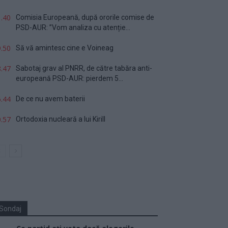
.40
Comisia Europeană, după ororile comise de
PSD-AUR: ”Vom analiza cu atenție...
.50
Să vă amintesc cine e Voineag
.47
Sabotaj grav al PNRR, de către tabăra anti-
europeană PSD-AUR: pierdem 5...
.44
De ce nu avem baterii
.57
Ortodoxia nucleară a lui Kirill
Sondaj