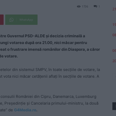
1736
1
21
WhatsApp
19
08
ătre Guvernul PSD-ALDE și decizia criminală a
elungi votarea după ora 21.00, nici măcar pentru
 creat o frustrare imensă românilor din Diaspora, a căror
06
 de votare.
20
etelor din sistemul SMPV, în toate secțiile de votare, la
vota nici măcar cetățenii aflați în secțiile de votare. A
i consulii României din Cipru, Danemarca, Luxemburg
rne, Președinție și Cancelaria primului-ministru, la două
tate” de
G4Media.ro
.