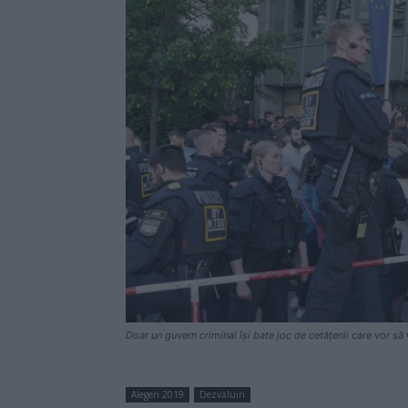
Doar un guvern criminal își bate joc de cetățenii care vor să
Alegeri 2019
Dezvăluiri