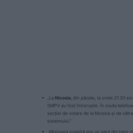
„La
Nicosia,
din păcate, la orele 21.30 s
SMPV au fost întrerupte. În ciuda telefoa
secției de votare de la Nicosia și de căt
sistemului.”
„Misiunea noastră are un gard din bare de 