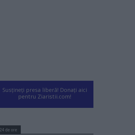
Susțineți presa liberă! Donați aici
pentru Ziaristii.com!
24 de ore