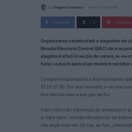
-
De
Grigore Cartianu
vineri, 31 mai 2019
Facebook
X
Pinterest
Organizarea catastrofală a alegerilor de c
Biroului Electoral Central (BEC) de a nu pr
alegătorii aflați în secția de votare, le-au
furie i-a pus în pericol pe membrii secțiilor
Complet iresponsabilă a fost închiderea tabl
21.25-21.30. Din acel moment, n-au mai putut 
fost decizia care a pus gaz pe foc.
Patru informări transmise de ambasadorii ș
și Italia către centrala Ministerului de Exte
zile după votul din 26 mai, au fost „intercep