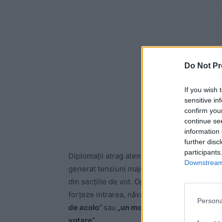
-
Do Not Pr
If you wish 
sensitive in
confirm you
continue se
information 
further disc
participants
Diplomații atrag atenție că refuzul Guvernul
Downstream 
generat tensiuni majore, care „
au pus în per
din secțiile de vot. Oprirea votării la ora 2
forțeze intrarea, năvălind în secție și
amenin
Persona
de acolo”
sau
„un moment nu critic, ci de-a 
votare”.