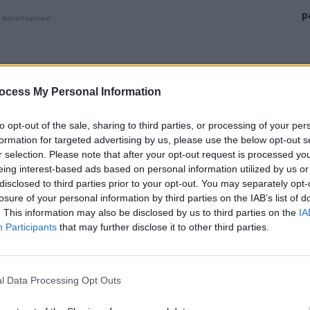
p
 Advertisement -
ocess My Personal Information
to opt-out of the sale, sharing to third parties, or processing of your per
formation for targeted advertising by us, please use the below opt-out s
r selection. Please note that after your opt-out request is processed y
eing interest-based ads based on personal information utilized by us or
disclosed to third parties prior to your opt-out. You may separately opt-
losure of your personal information by third parties on the IAB’s list of
. This information may also be disclosed by us to third parties on the
IA
ui și al BEC de a prelungi votul după ora 21.00 a
Participants
that may further disclose it to other third parties.
icol intergritatea fizică”
a oamenilor din ambasade și
1.00 a reprezentat un moment critic: „au început să
țând membrii comisiei că nu vor fi lăsați să iasă vii
l Data Processing Opt Outs
dreptul îngrozitor pentru membrii birourilor de