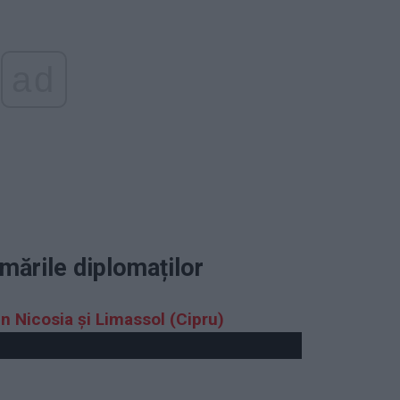
ad
rmările diplomaților
in Nicosia și Limassol (Cipru)