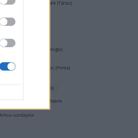
Acțiunea Conservatoare (Târziu)
PDF (Lazarus)
PUSL (D. Voiculescu)
PNȚCD (Pavelescu)
PNCR (Terheș)
Partidul Patrioților (Surugiu)
FAR (Coarnă)
România pe Primul Loc (Ponta)
Altul
Arată rezultatele
Arhiva sondajelor