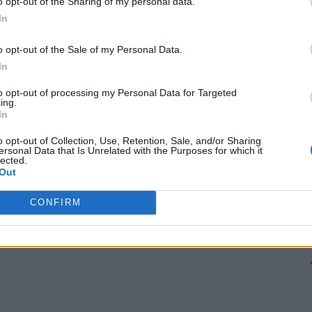
o opt-out of the Sharing of my personal data.
In
i
o opt-out of the Sale of my Personal Data.
In
eze a fost mult peste europarlamentarele din 2014 sau
to opt-out of processing my Personal Data for Targeted
ing.
 prelungirea programului de votare peste ora 21.00,
In
o opt-out of Collection, Use, Retention, Sale, and/or Sharing
ersonal Data that Is Unrelated with the Purposes for which it
 curtea ambasadei/consulatului a oamenilor care
lected.
Out
bletă după ora 21.00 a generat tensiuni, cei aflati deja
CONFIRM
 început să se manifeste violent față de personalul din