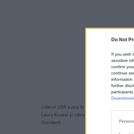
Do Not Pr
If you wish 
sensitive in
confirm you
continue se
information 
further disc
participants
Downstream 
Liderul USR a pus în coada textului său de 
Laura Kovesi și către Oficiul anti-fraudă al 
Persona
Occident.