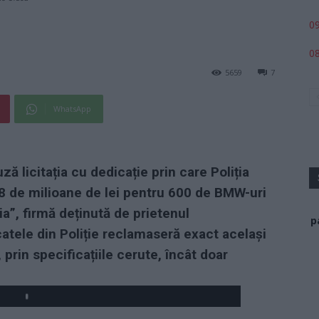
09
08
5659
7
WhatsApp
ă licitația cu dedicație prin care Poliția
 de milioane de lei pentru 600 de BMW-uri
a”, firmă deținută de prietenul
p
catele din Poliție reclamaseră exact același
l, prin specificațiile cerute, încât doar
Play