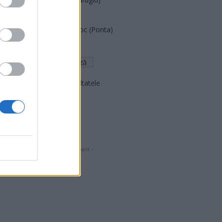
FAR (Coarnă)
România pe Primul Loc (Ponta)
Altul
Arată rezultatele
Arhiva sondajelor
- Advertisment -