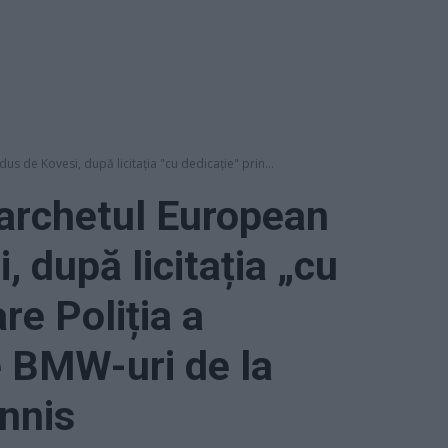
 de Kovesi, după licitația "cu dedicație" prin...
archetul European
 după licitația „cu
re Poliția a
 BMW-uri de la
annis