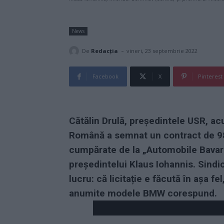
News
-
De
Redacţia
vineri, 23 septembrie 2022
Facebook
X
Pinterest
Cătălin Drulă, președintele USR, acuz
Română a semnat un contract de 98
cumpărate de la „Automobile Bavari
președintelui Klaus Iohannis. Sindi
lucru: că licitație e făcută în așa fe
anumite modele BMW corespund.