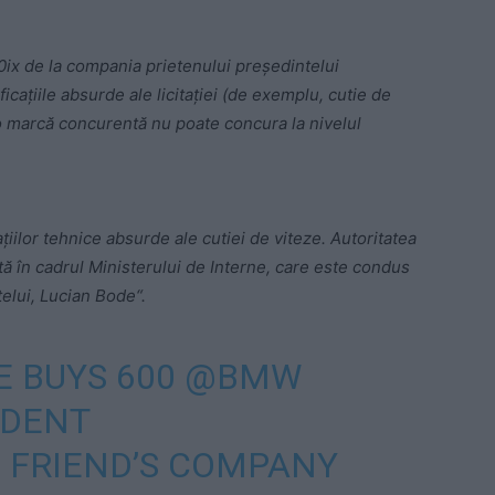
 de la compania prietenului președintelui
ațiile absurde ale licitației (de exemplu, cutie de
o marcă concurentă nu poate concura la nivelul
cațiilor tehnice absurde ale cutiei de viteze. Autoritatea
lată în cadrul Ministerului de Interne, care este condus
telui, Lucian Bode“.
E BUYS 600
@BMW
IDENT
S
FRIEND’S COMPANY