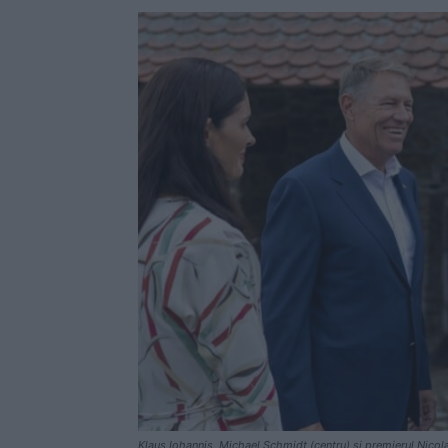
Klaus Iohannis, Michael Schmidt (centru) și premierul Nicol