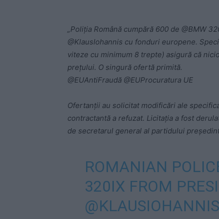
„Poliția Română cumpără 600 de @BMW 320ix
@KlausIohannis cu fonduri europene. Specific
viteze cu minimum 8 trepte) asigură că nici
prețului. O singură ofertă primită.
@EUAntiFraudă @EUProcuratura UE
Ofertanții au solicitat modificări ale specifi
contractantă a refuzat. Licitația a fost deru
de secretarul general al partidului președin
ROMANIAN POLIC
320IX FROM PRES
@KLAUSIOHANNI