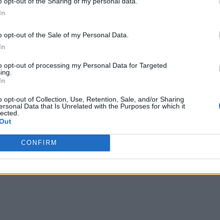
o opt-out of the Sharing of my personal data.
ganizată de Inspectoratul General al Poliției Române
In
icipant, compania Automobile Bavaria, deținută de
propiat al președintelui Klaus Iohannis. IGPR a cerut
o opt-out of the Sale of my Personal Data.
istici tehnice atât de amănunțite încă doar unele
In
to opt-out of processing my Personal Data for Targeted
ing.
In
o opt-out of Collection, Use, Retention, Sale, and/or Sharing
ersonal Data that Is Unrelated with the Purposes for which it
 Advertisement -
lected.
Out
CONFIRM