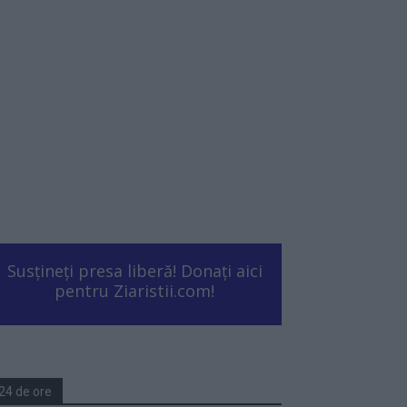
Susțineți presa liberă! Donați aici
pentru Ziaristii.com!
24 de ore