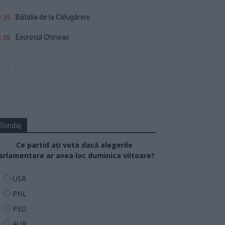
.39
Bătălia de la Călugăreni
.38
Escrocul Chirieac
Sondaj
Ce partid ați vota dacă alegerile
arlamentare ar avea loc duminica viitoare?
USR
PNL
PSD
AUR