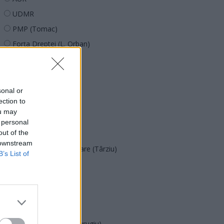
UDMR
PMP (Tomac)
Forța Dreptei (L. Orban)
PNȚMM
REPER
SENS
sonal or
ection to
SOS (Șoșoacă)
ou may
POT (Gavrilă)
 personal
out of the
PACE (Peia)
 downstream
Acțiunea Conservatoare (Târziu)
B’s List of
PDF (Lazarus)
PUSL (D. Voiculescu)
PNȚCD (Pavelescu)
PNCR (Terheș)
Partidul Patrioților (Surugiu)