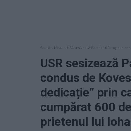
Acasă
News
USR sesizează Parchetul European condus
USR sesizează P
condus de Kovesi,
dedicație” prin ca
cumpărat 600 de
prietenul lui Ioh