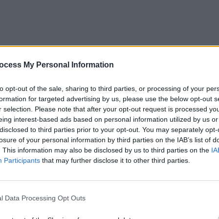
ocess My Personal Information
to opt-out of the sale, sharing to third parties, or processing of your per
formation for targeted advertising by us, please use the below opt-out s
r selection. Please note that after your opt-out request is processed y
eing interest-based ads based on personal information utilized by us or
disclosed to third parties prior to your opt-out. You may separately opt-
losure of your personal information by third parties on the IAB’s list of
. This information may also be disclosed by us to third parties on the
IA
Participants
that may further disclose it to other third parties.
pe Twitter tag către Parchetul European condus de
UE. Twitter este rețeaua de socializare preferată în
l Data Processing Opt Outs