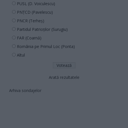
PUSL (D. Voiculescu)
PNȚCD (Pavelescu)
PNCR (Terheș)
Partidul Patrioților (Surugiu)
FAR (Coarnă)
România pe Primul Loc (Ponta)
Altul
Arată rezultatele
Arhiva sondajelor