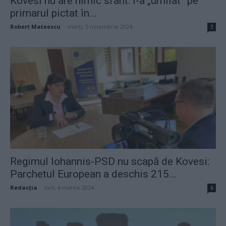
Kovesi nu are nimic sfânt: l-a „umflat” pe
primarul pictat în...
Robert Mateescu
-
marți, 5 noiembrie 2024
3
Regimul Iohannis-PSD nu scapă de Kovesi:
Parchetul European a deschis 215...
Redacţia
-
luni, 4 martie 2024
6