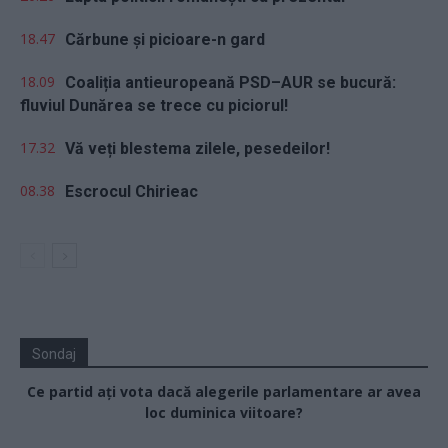
18.47
Cărbune și picioare-n gard
18.09
Coaliția antieuropeană PSD–AUR se bucură:
fluviul Dunărea se trece cu piciorul!
17.32
Vă veți blestema zilele, pesedeilor!
08.38
Escrocul Chirieac
Sondaj
Ce partid ați vota dacă alegerile parlamentare ar avea
loc duminica viitoare?