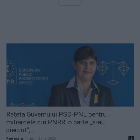
Rețeta Guvernului PSD-PNL pentru
miliardele din PNRR: o parte „s-au
pierdut”,...
Redacţia
-
marți, 9 mai 2023
6