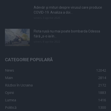
Adevăr și mituri despre virusul care produce
COVID-19. Analiza a doi...
vineri, 3 aprilie 2020
Flota rusă nu mai poate bombarda Odessa
fără „s-o ia în...
vineri, 8 aprilie 2022
CATEGORIE POPULARĂ
News
12042
Main
2814
Război în Ucraina
2172
Opinii
1883
Lumea
1416
Politică
1300