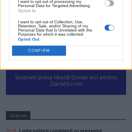
I want to opt-out of processing my
România, au...
Personal Data for Targeted Advertising.
Opted In
Matei Udrea
-
marți, 20 iulie 2021
1
I want to opt-out of Collection, Use,
Retention, Sale, and/or Sharing of my
Personal Data that Is Unrelated with the
Purposes for which it was collected.
1
2
Opted Out
CONFIRM
ad
Susțineți presa liberă! Donați aici pentru
Ziaristii.com!
24 de ore
20.26
Lupta politicii românești cu prezentul