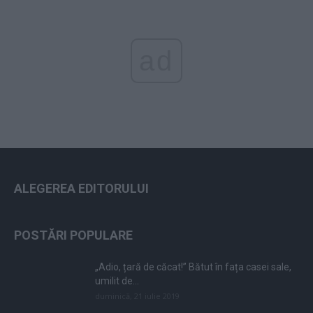
ad
ALEGEREA EDITORULUI
POSTĂRI POPULARE
„Adio, țară de căcat!” Bătut în fața casei sale,
umilit de...
duminică, 21 iulie 2019