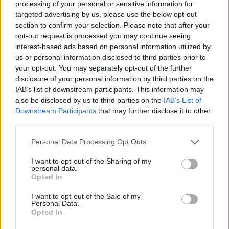
Lovitură năprasnică a Codruței Kovesi:
processing of your personal or sensitive information for
fostul premier bulgar Boiko Borisov a...
targeted advertising by us, please use the below opt-out
section to confirm your selection. Please note that after your
Redacţia
-
vineri, 18 martie 2022
3
opt-out request is processed you may continue seeing
interest-based ads based on personal information utilized by
us or personal information disclosed to third parties prior to
your opt-out. You may separately opt-out of the further
disclosure of your personal information by third parties on the
IAB’s list of downstream participants. This information may
also be disclosed by us to third parties on the
IAB’s List of
Downstream Participants
that may further disclose it to other
third parties.
Personal Data Processing Opt Outs
I want to opt-out of the Sharing of my
Kovesi se întoarce în forță! Procurorii săi au
personal data.
făcut percheziții în...
Opted In
Robert Mateescu
-
joi, 4 noiembrie 2021
3
I want to opt-out of the Sale of my
Personal Data.
Opted In
234 de dosare de fraude cu fonduri UE, din