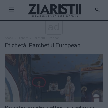
ad
Acasă
Etichete
Parchetul European
Etichetă: Parchetul European