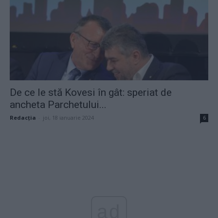
De ce le stă Kovesi în gât: speriat de
ancheta Parchetului...
Redacţia
-
joi, 18 ianuarie 2024
6
ad