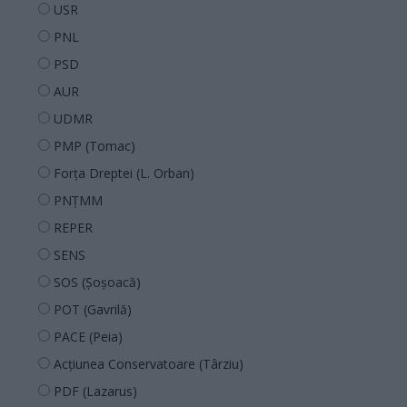
USR
PNL
PSD
AUR
UDMR
PMP (Tomac)
Forța Dreptei (L. Orban)
PNȚMM
REPER
SENS
SOS (Șoșoacă)
POT (Gavrilă)
PACE (Peia)
Acțiunea Conservatoare (Târziu)
PDF (Lazarus)