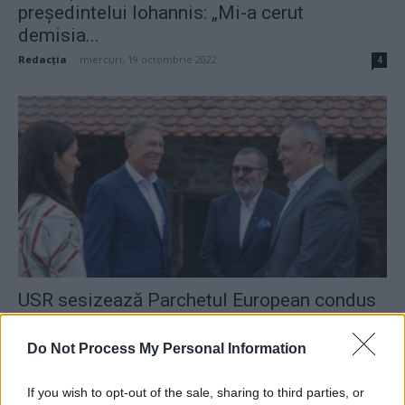
președintelui Iohannis: „Mi-a cerut
demisia...
Redacţia
-
miercuri, 19 octombrie 2022
4
USR sesizează Parchetul European condus
de Kovesi, după licitația „cu dedicație”...
Redacţia
-
vineri, 23 septembrie 2022
Do Not Process My Personal Information
7
If you wish to opt-out of the sale, sharing to third parties, or