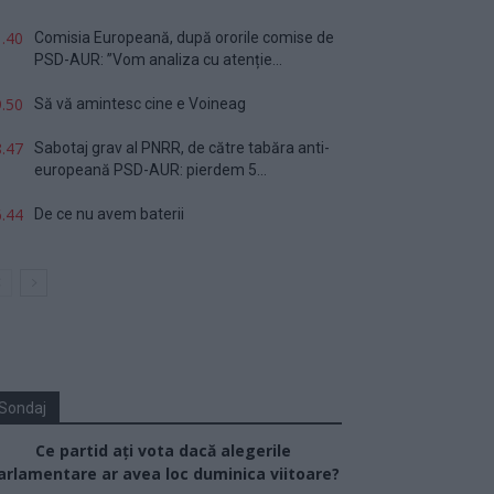
.40
Comisia Europeană, după ororile comise de
PSD-AUR: ”Vom analiza cu atenție...
.50
Să vă amintesc cine e Voineag
.47
Sabotaj grav al PNRR, de către tabăra anti-
europeană PSD-AUR: pierdem 5...
.44
De ce nu avem baterii
Sondaj
Ce partid ați vota dacă alegerile
arlamentare ar avea loc duminica viitoare?