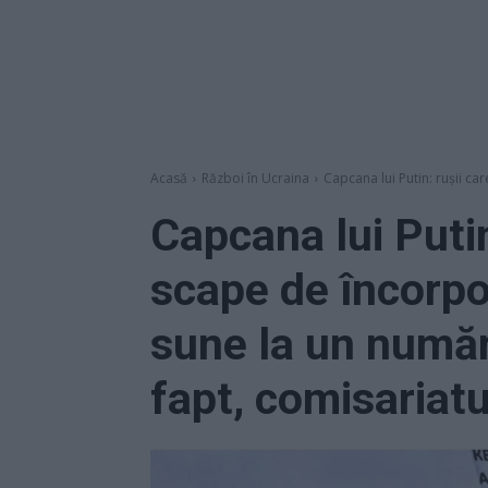
Acasă
Război în Ucraina
Capcana lui Putin: rușii car
Capcana lui Putin
scape de încorpor
sune la un număr
fapt, comisariatul