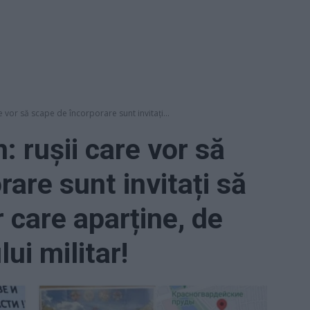
e vor să scape de încorporare sunt invitați...
: rușii care vor să
are sunt invitați să
 care aparține, de
ui militar!