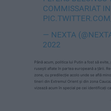
COMMISSARIAT I
PIC.TWITTER.COM
— NEXTA (@NEXT
2022
Până acum, politica lui Putin a fost să evite, 
rusești aflate în partea europeană a țării. R
zone, cu predilecție acolo unde se află minor
tineri din Extremul Orient și din zona Caucazu
vizează acum în special pe cei identificați c
-