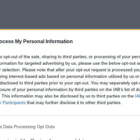
ocess My Personal Information
to opt-out of the sale, sharing to third parties, or processing of your per
formation for targeted advertising by us, please use the below opt-out s
r selection. Please note that after your opt-out request is processed y
eing interest-based ads based on personal information utilized by us or
disclosed to third parties prior to your opt-out. You may separately opt-
ției față de războiul pornit de Rusia în Ucraina,
losure of your personal information by third parties on the IAB’s list of
. This information may also be disclosed by us to third parties on the
IA
e pentru a face rost de cei 300.000 de militari ceruți de
Participants
that may further disclose it to other third parties.
ați sunt cei mai vocali dintre opozanți. Circa 2.000 de
așele Rusiei, pentru că au participat la proteste
ele de încorporare direct la sediile poliției, unde
l Data Processing Opt Outs