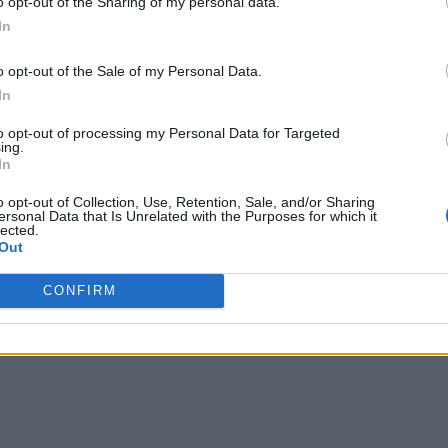
o opt-out of the Sharing of my personal data.
special pentru locuitorii din Moscova – orașul cel mai
In
ă toată conducerea actuală a Rusiei.
o opt-out of the Sale of my Personal Data.
care li se promite ajutor celor care vor să evite
In
număr de telefon unde pot suna pentru a fi învățați ce
to opt-out of processing my Personal Data for Targeted
ing.
In
 Advertisement -
o opt-out of Collection, Use, Retention, Sale, and/or Sharing
ersonal Data that Is Unrelated with the Purposes for which it
lected.
Out
CONFIRM