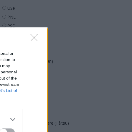
USR
PNL
PSD
AUR
UDMR
PMP (Tomac)
sonal or
ection to
Forța Dreptei (L. Orban)
ou may
PNȚMM
 personal
out of the
REPER
 downstream
SENS
B’s List of
SOS (Șoșoacă)
POT (Gavrilă)
PACE (Peia)
Acțiunea Conservatoare (Târziu)
PDF (Lazarus)