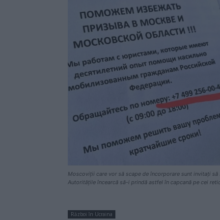
Moscoviții care vor să scape de încorporare sunt invitați să 
Autoritățile încearcă să-i prindă astfel în capcană pe cei reti
Război în Ucraina