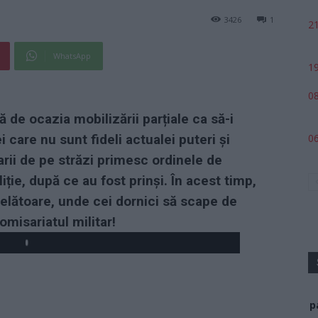
3426
1
21
WhatsApp
19
08
 de ocazia mobilizării parțiale ca să-i
06
i care nu sunt fideli actualei puteri și
arii de pe străzi primesc ordinele de
liție, după ce au fost prinși. În acest timp,
șelătoare, unde cei dornici să scape de
omisariatul militar!
p