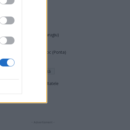
PUSL (D. Voiculescu)
PNȚCD (Pavelescu)
PNCR (Terheș)
Partidul Patrioților (Surugiu)
FAR (Coarnă)
România pe Primul Loc (Ponta)
Altul
Arată rezultatele
Arhiva sondajelor
- Advertisment -