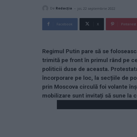
-
De
Redacţia
joi, 22 septembrie 2022
Facebook
X
Pinterest
Regimul Putin pare să se folosească
trimită pe front în primul rând pe ce
politicii duse de aceasta. Protestat
încorporare pe loc, la secțiile de po
prin Moscova circulă foi volante în
mobilizare sunt invitați să sune la c