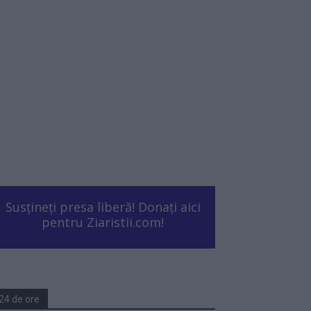
Susțineți presa liberă! Donați aici
pentru Ziaristii.com!
24 de ore