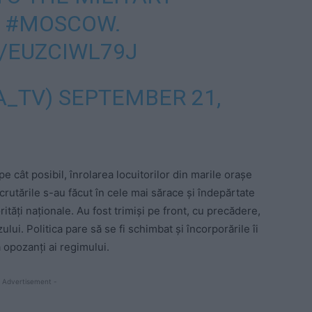
N
#MOSCOW
.
/EUZCIWL79J
A_TV)
SEPTEMBER 21,
pe cât posibil, înrolarea locuitorilor din marile orașe
ecrutările s-au făcut în cele mai sărace și îndepărtate
ități naționale. Au fost trimiși pe front, cu precădere,
lui. Politica pare să se fi schimbat și încorporările îi
a opozanți ai regimului.
 Advertisement -