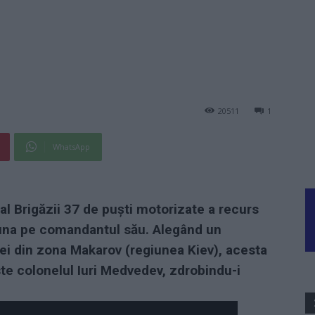
20511
1
WhatsApp
 al Brigăzii 37 de puști motorizate a recurs
buna pe comandantul său. Alegând un
ei din zona Makarov (regiunea Kiev), acesta
ste colonelul Iuri Medvedev, zdrobindu-i