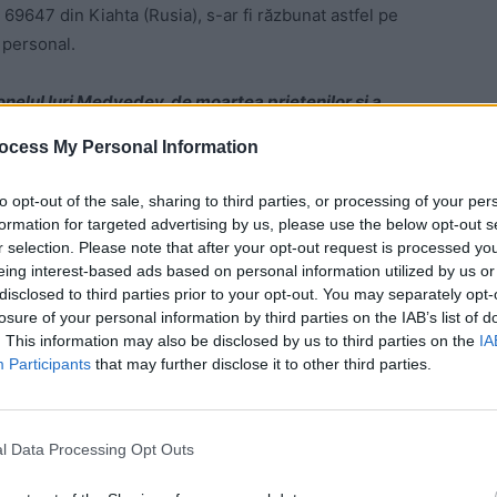
re 69647 din Kiahta (Rusia), s-ar fi răzbunat astfel pe
 personal.
onelul Iuri Medvedev, de moartea prietenilor și a
află la un spital din Belarus. Așteaptă compensații
ocess My Personal Information
timpul «operațiunii militare speciale de protejare a
mbaliuk. Acesta face aluzie la faptul că „bravul” colonel
to opt-out of the sale, sharing to third parties, or processing of your per
ia-i divizie în regiunea Kiev, la peste 600 de kilometri
formation for targeted advertising by us, please use the below opt-out s
r selection. Please note that after your opt-out request is processed y
eing interest-based ads based on personal information utilized by us or
disclosed to third parties prior to your opt-out. You may separately opt-
 Advertisement -
losure of your personal information by third parties on the IAB’s list of
. This information may also be disclosed by us to third parties on the
IA
Participants
that may further disclose it to other third parties.
l Data Processing Opt Outs