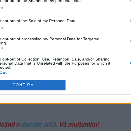
o opt-out of the Sharing of my personal data.
In
o opt-out of the Sale of my Personal Data.
In
ndusă de colonelul Iuri Medvedev a mai rămas cu circa
to opt-out of processing my Personal Data for Targeted
 alții zac prin spitale.
ing.
In
colonelul Medvedev a primit Ordinul Curajului.
o opt-out of Collection, Use, Retention, Sale, and/or Sharing
ersonal Data that Is Unrelated with the Purposes for which it
lected.
iuk/posts/5253669281332967
Out
CONFIRM
 Advertisement -
ăcând o
donație AICI.
Vă mulțumim!