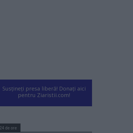
Susțineți presa liberă! Donați aici
pentru Ziaristii.com!
24 de ore