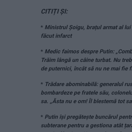
CITIȚI ȘI:
*
Ministrul Șoigu, brațul armat al lui
făcut infarct
*
Medic faimos despre Putin: „Combi
Trăim lângă un câine turbat. Nu treb
de puternici, încât să nu ne mai fie f
*
Trădare abominabilă: generalul rus 
bombardeze pe fratele său, colonelu
sa. „Ăsta nu e om! Îl blestemă tot sa
*
Putin își pregătește buncărul pentr
subterane pentru a gestiona atât țara