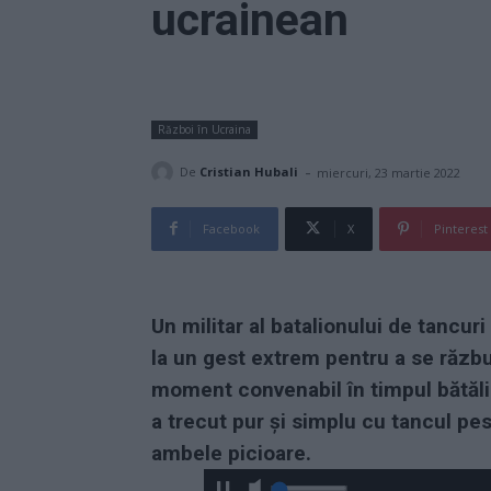
ucrainean
Război în Ucraina
-
De
Cristian Hubali
miercuri, 23 martie 2022
Facebook
X
Pinterest
Un militar al batalionului de tancuri
la un gest extrem pentru a se răz
moment convenabil în timpul bătăli
a trecut pur și simplu cu tancul pe
ambele picioare.