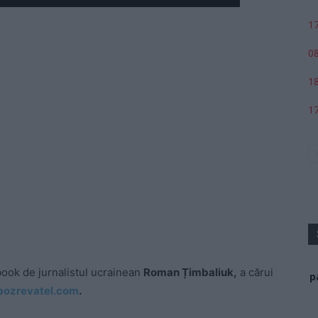
Play
17
08
18
17
book de jurnalistul ucrainean
Roman Țimbaliuk,
a cărui
p
bozrevatel.com
.