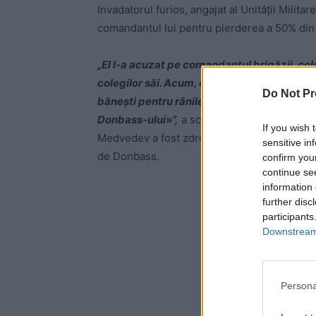
Invadatorul furios, angajat al Unității Milita
comandantul lui pentru pierderea a 50% din
„El l-a acuzat pe comandantul brigăzii, col
colegilor săi. Acum, colonelul Medvedev se 
Do Not Pr
bănești pentru rănile «de luptă» primite în 
Donbass-ului»”,
a scris ironic jurnalistul Ți
If you wish 
Medvedev a fost zdrobit de un tanc din propr
sensitive in
de Donbass.
confirm you
continue se
information 
-
further disc
participants
Downstream 
Persona