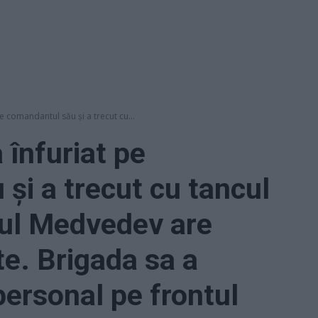
pe comandantul său și a trecut cu...
 înfuriat pe
și a trecut cu tancul
lul Medvedev are
te. Brigada sa a
personal pe frontul