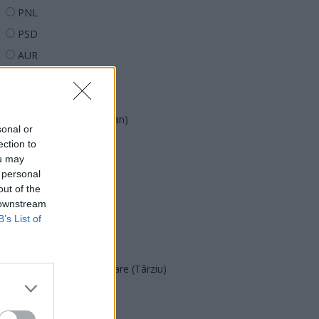
PNL
PSD
AUR
UDMR
PMP (Tomac)
Forța Dreptei (L. Orban)
sonal or
PNȚMM
ection to
ou may
REPER
 personal
SENS
out of the
 downstream
SOS (Șoșoacă)
B’s List of
POT (Gavrilă)
PACE (Peia)
Acțiunea Conservatoare (Târziu)
PDF (Lazarus)
PUSL (D. Voiculescu)