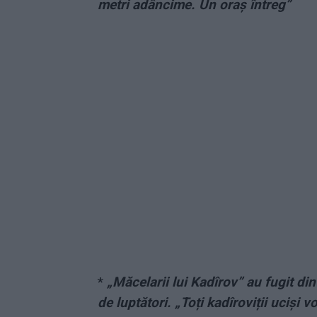
metri adâncime. Un oraș întreg”
*
„Măcelarii lui Kadîrov” au fugit di
de luptători. „Toți kadîroviții uciși v