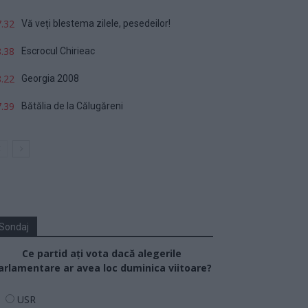
.32
Vă veți blestema zilele, pesedeilor!
.38
Escrocul Chirieac
.22
Georgia 2008
.39
Bătălia de la Călugăreni
Sondaj
Ce partid ați vota dacă alegerile
arlamentare ar avea loc duminica viitoare?
USR