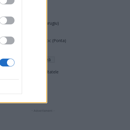
PNȚCD (Pavelescu)
PNCR (Terheș)
Partidul Patrioților (Surugiu)
FAR (Coarnă)
România pe Primul Loc (Ponta)
Altul
Arată rezultatele
Arhiva sondajelor
- Advertisment -