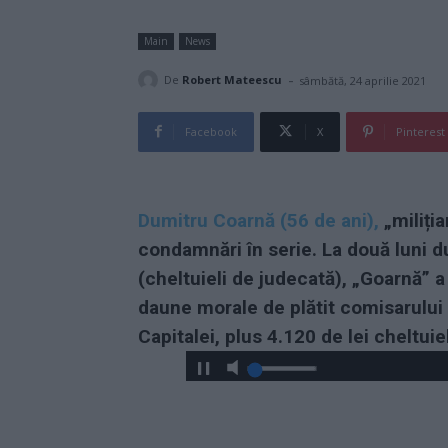
Main
News
-
De
Robert Mateescu
sâmbătă, 24 aprilie 2021
Facebook
X
Pinterest
Dumitru Coarnă (56 de ani),
„miliți
condamnări în serie. La două luni d
(cheltuieli de judecată), „Goarnă” 
daune morale de plătit comisarului
Capitalei, plus 4.120 de lei cheltuie