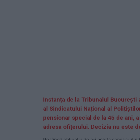
Instanța de la Tribunalul București 
al Sindicatului Național al Polițiști
pensionar special de la 45 de ani, 
adresa ofițerului. Decizia nu este de
Pe lângă obligația de a-i achita comisarulu