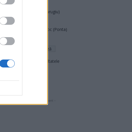
PNCR (Terheș)
Partidul Patrioților (Surugiu)
FAR (Coarnă)
România pe Primul Loc (Ponta)
Altul
Arată rezultatele
Arhiva sondajelor
- Advertisment -