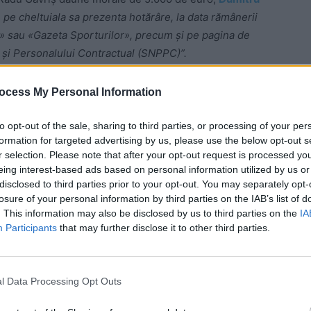
 pe cheltuiala sa prezenta hotărâre, la data rămânerii
ea» sau «Gazeta Sporturilor», precum şi pe pagina de
or şi Personalului Contractual (SNPPC)”.
 la plata către reclamant a sumei de 5.000 de euro,
ocess My Personal Information
d daune morale. Obligă pârâtul să publice pe cheltuiala
nitive, în ziarele «Adevărul», «Libertatea» sau «Gazeta
to opt-out of the sale, sharing to third parties, or processing of your per
formation for targeted advertising by us, please use the below opt-out s
 a Sindicatului Național al Polițiștilor şi Personalului
r selection. Please note that after your opt-out request is processed y
a ca neîntemeiată. Obligă pârâtul la plata către
eing interest-based ads based on personal information utilized by us or
 de judecată efectuate în cauză”.
disclosed to third parties prior to your opt-out. You may separately opt-
losure of your personal information by third parties on the IAB’s list of
. This information may also be disclosed by us to third parties on the
IA
Participants
that may further disclose it to other third parties.
 Advertisement -
l Data Processing Opt Outs