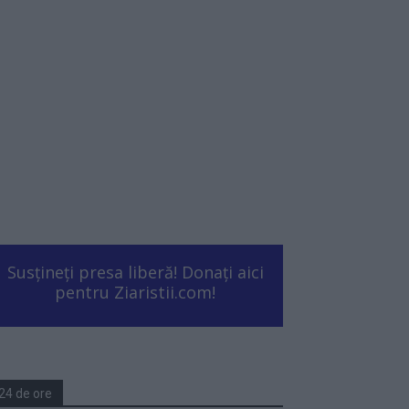
Susțineți presa liberă! Donați aici
pentru Ziaristii.com!
24 de ore