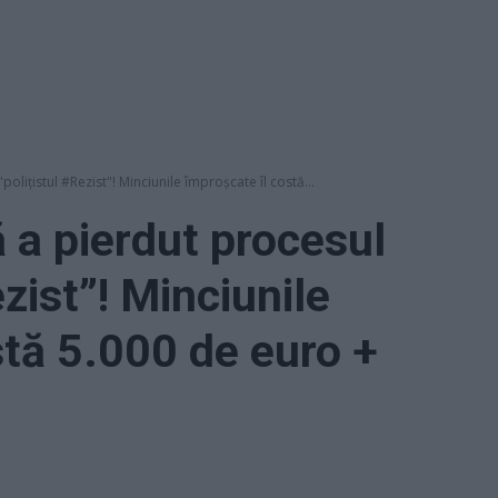
olițistul #Rezist"! Minciunile împroșcate îl costă...
 a pierdut procesul
ezist”! Minciunile
stă 5.000 de euro +