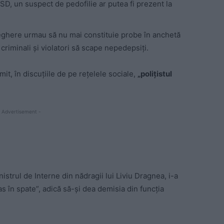
D, un suspect de pedofilie ar putea fi prezent la
eghere urmau să nu mai constituie probe în anchetă
 criminali și violatori să scape nepedepsiți.
mit, în discuțiile de pe rețelele sociale,
„polițistul
 Advertisement -
strul de Interne din nădragii lui Liviu Dragnea, i-a
s în spate”, adică să-și dea demisia din funcția