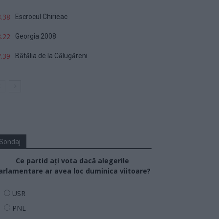
.38
Escrocul Chirieac
.22
Georgia 2008
.39
Bătălia de la Călugăreni
Sondaj
Ce partid ați vota dacă alegerile
arlamentare ar avea loc duminica viitoare?
USR
PNL