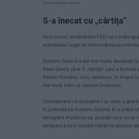
Comisarul Radu Gavriș
S-a înecat cu „cârtița”
Anul trecut, sindicalistul PSD-ist l-a denigr
scandalului legat de înmormântarea interlop
Dumitru Coarnă a dat mai multe declaraţii la p
Radu Gavriş că ar fi „cârtiţa” care a furnizat
Poliţiei Române, Liviu Vasilescu, în timpul î
mai mulţi lideri ai clanului Duduianu.
Considerând că acuzaţiile i-au adus o gravă 
în judecată pe Dumitru Coarnă. El a arătat c
denigrare împotriva sa, acuzaţii care nu au n
detaşare a sa în judeţul Harghita (decizie ale