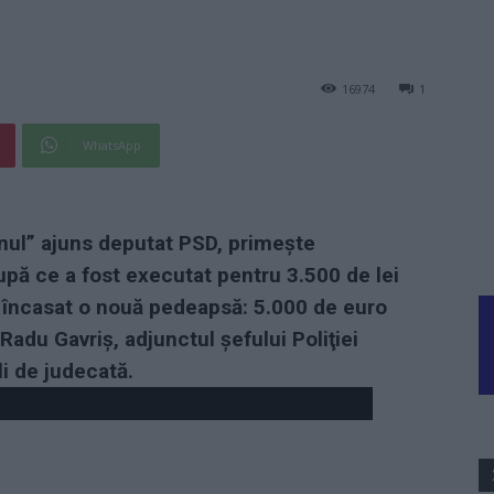
16974
1
WhatsApp
anul” ajuns deputat PSD, primește
upă ce a fost executat pentru 3.500 de lei
a încasat o nouă pedeapsă: 5.000 de euro
 Radu Gavriș,
adjunctul şefului Poliţiei
li de judecată.