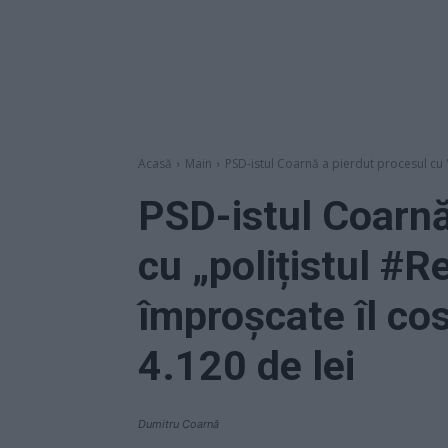
Acasă
Main
PSD-istul Coarnă a pierdut procesul cu "p
PSD-istul Coarnă
cu „polițistul #R
împroșcate îl co
4.120 de lei
Dumitru Coarnă