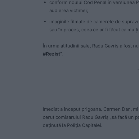
conform noului Cod Penal în versiunea PS
audierea victimei;
imaginile filmate de camerele de suprav
sau în proces, ceea ce ar fi făcut ca mulți
În urma atitudinii sale, Radu Gavriș a fost nu
#Rezist”.
-
Imediat a început prigoana. Carmen Dan, mini
cerut comisarului Radu Gavriș „să facă un pa
deținută la Poliția Capitalei.