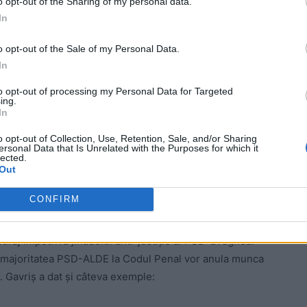
o opt-out of the Sharing of my personal data.
In
o opt-out of the Sale of my Personal Data.
In
to opt-out of processing my Personal Data for Targeted
ing.
In
o opt-out of Collection, Use, Retention, Sale, and/or Sharing
 comisarului Gavriș
ersonal Data that Is Unrelated with the Purposes for which it
lected.
Out
reputație, mai ales din vremea când a condus Serviciul
CONFIRM
curaj împotriva jihadului anti-justiție al PSD-Dragnea.
 de majoritatea PSD-ALDE la Codul Penal vor anula munca
re. Gavriș a dat și câteva exemple: