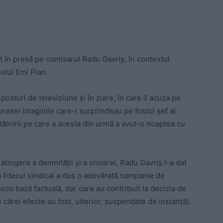
at în presă pe comisarul Radu Gavriș, în contextul
ului Emi Pian.
osturi de televiziune şi în ziare, în care îl acuza pe
 presei imaginile care-l surprindeau pe fostul şef al
ntâlnirii pe care a acesta din urmă a avut-o noaptea cu
atingere a demnităţii şi a onoarei, Radu Gavriş l-a dat
ă liderul sindical a dus o adevărată campanie de
icio bază factuală, dar care au contribuit la decizia de
 cărei efecte au fost, ulterior, suspendate de instanţă).