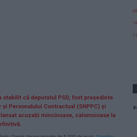
08
18
17
a stabilit că deputatul PSD, fost președinte
lor și Personalului Contractual (SNPPC) și
p
a lansat acuzații mincinoase, calomnioase la
finitivă.
i Radu Gavriș daune morale de 5.000 de euro,
Dumitru