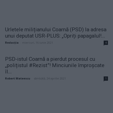
Urletele milițianului Coarnă (PSD) la adresa
unui deputat USR-PLUS: „Opriți papagalul!...
Redacţia
-
miercuri, 16 iunie 2021
4
PSD-istul Coarnă a pierdut procesul cu
„polițistul #Rezist”! Minciunile împroșcate
îl...
Robert Mateescu
-
sâmbătă, 24 aprilie 2021
1