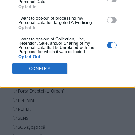
Personal Data.
Sondaj
Opted In
Ce partid ați vota dacă alegerile parlamentare ar avea
I want to opt-out of processing my
loc duminica viitoare?
Personal Data for Targeted Advertising.
Opted In
USR
I want to opt-out of Collection, Use,
Retention, Sale, and/or Sharing of my
PNL
Personal Data that Is Unrelated with the
Purposes for which it was collected.
PSD
Opted Out
AUR
CONFIRM
UDMR
PMP (Tomac)
Forța Dreptei (L. Orban)
PNȚMM
REPER
SENS
SOS (Șoșoacă)