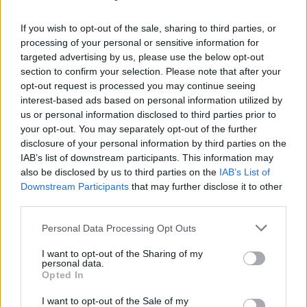
If you wish to opt-out of the sale, sharing to third parties, or
processing of your personal or sensitive information for
24 de ore
targeted advertising by us, please use the below opt-out
section to confirm your selection. Please note that after your
21.40
opt-out request is processed you may continue seeing
Comisia Europeană, după ororile comise de
interest-based ads based on personal information utilized by
PSD-AUR: ”Vom analiza cu atenție...
us or personal information disclosed to third parties prior to
your opt-out. You may separately opt-out of the further
19.50
Să vă amintesc cine e Voineag
disclosure of your personal information by third parties on the
IAB’s list of downstream participants. This information may
08.47
Sabotaj grav al PNRR, de către tabăra anti-
also be disclosed by us to third parties on the
IAB’s List of
europeană PSD-AUR: pierdem 5...
Downstream Participants
that may further disclose it to other
third parties.
06.44
De ce nu avem baterii
Personal Data Processing Opt Outs
I want to opt-out of the Sharing of my
personal data.
Opted In
I want to opt-out of the Sale of my