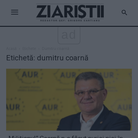
ad
Acasă
Etichete
Dumitru coarnă
Etichetă: dumitru coarnă