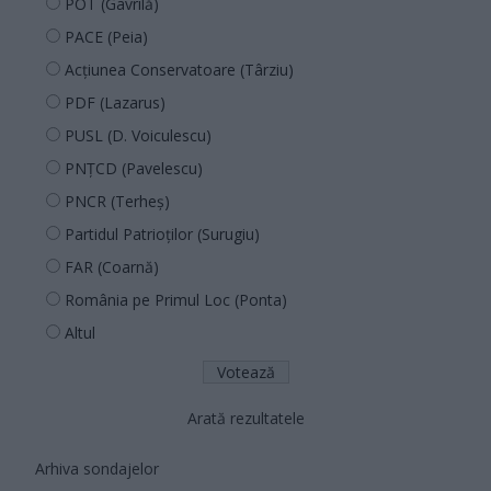
POT (Gavrilă)
PACE (Peia)
Acțiunea Conservatoare (Târziu)
PDF (Lazarus)
PUSL (D. Voiculescu)
PNȚCD (Pavelescu)
PNCR (Terheș)
Partidul Patrioților (Surugiu)
FAR (Coarnă)
România pe Primul Loc (Ponta)
Altul
Arată rezultatele
Arhiva sondajelor