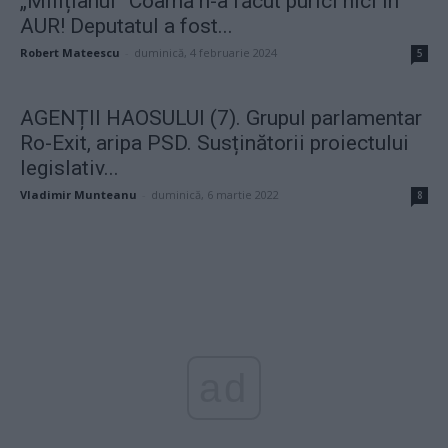
„Milițianul” Coarnă n-a făcut purici nici în
AUR! Deputatul a fost...
Robert Mateescu
-
duminică, 4 februarie 2024
5
AGENȚII HAOSULUI (7). Grupul parlamentar
Ro-Exit, aripa PSD. Susținătorii proiectului
legislativ...
Vladimir Munteanu
-
duminică, 6 martie 2022
8
ad