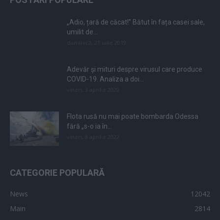
„Adio, țară de căcat!” Bătut în fața casei sale,
umilit de...
duminică, 21 iulie 2019
Adevăr și mituri despre virusul care produce
COVID-19. Analiza a doi...
vineri, 3 aprilie 2020
Flota rusă nu mai poate bombarda Odessa
fără „s-o ia în...
vineri, 8 aprilie 2022
CATEGORIE POPULARĂ
News
12042
Main
2814