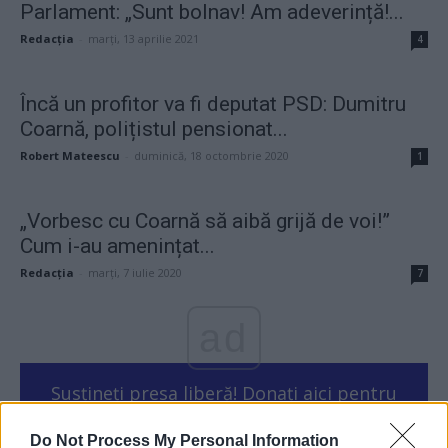
Parlament: „Sunt bolnav! Am adeverință!...
Redacţia
-
marți, 13 aprilie 2021
4
Încă un profitor va fi deputat PSD: Dumitru
Coarnă, polițistul pensionat...
Robert Mateescu
-
duminică, 18 octombrie 2020
1
„Vorbesc cu Coarnă să aibă grijă de voi!”
Cum i-au amenințat...
Redacţia
-
marți, 7 iulie 2020
7
ad
Susțineți presa liberă! Donați aici pentru
Ziaristii.com!
Do Not Process My Personal Information