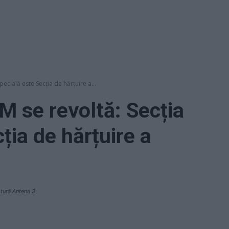
pecială este Secția de hărțuire a...
M se revoltă: Secția
ția de hărțuire a
tură Antena 3