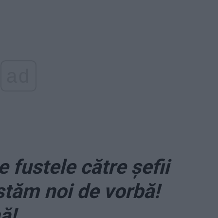
ad
e fustele către șefii
stăm noi de vorbă!
ă!