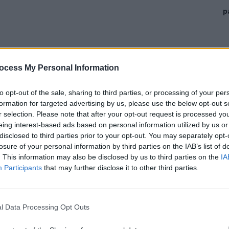
p
 denunțuri întregi publicate în presa de propagandă
ocess My Personal Information
to opt-out of the sale, sharing to third parties, or processing of your per
dosare;
formation for targeted advertising by us, please use the below opt-out s
el Drum (patru încercări în acest sens) și falsurile pe
r selection. Please note that after your opt-out request is processed y
eing interest-based ads based on personal information utilized by us or
disclosed to third parties prior to your opt-out. You may separately opt-
 în realitate, ceea ce duce la fals în acte procedurale
losure of your personal information by third parties on the IAB’s list of
. This information may also be disclosed by us to third parties on the
IA
Participants
that may further disclose it to other third parties.
osarelor Laurei Codruța Kovesi, cu măsuri
l Data Processing Opt Outs
ți, în care nu s-a făcut nimic de luni sau ani de zile, și