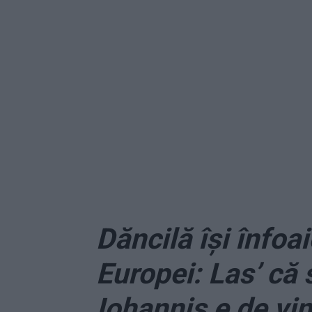
Dăncilă își înfoai
Europei: Las’ că 
Iohannis e de vin