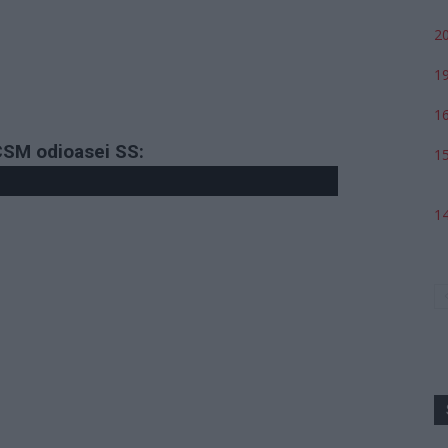
20
19
16
 CSM odioasei SS:
15
14