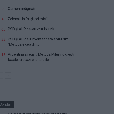
.20
Oameni indignați
.46
Zelenski la ”rușii cei mici”
.05
PSD și AUR ne-au vrut în junk
.33
PSD și AUR au inventat bâta anti-Fritz.
”Metoda e cea din...
.18
Argentina a reușit! Metoda Milei: nu crești
taxele, ci scazi cheltuielile...
Sondaj