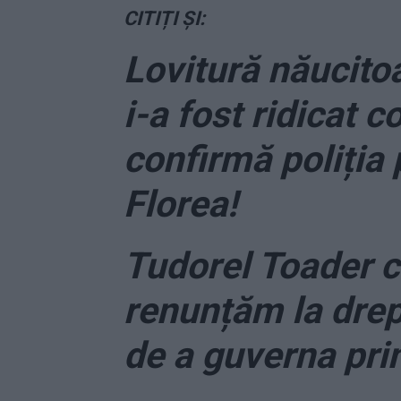
CITIȚI ȘI:
Lovitură năucito
i-a fost ridicat c
confirmă poliția 
Florea!
Tudorel Toader c
renunțăm la drep
de a guverna prin