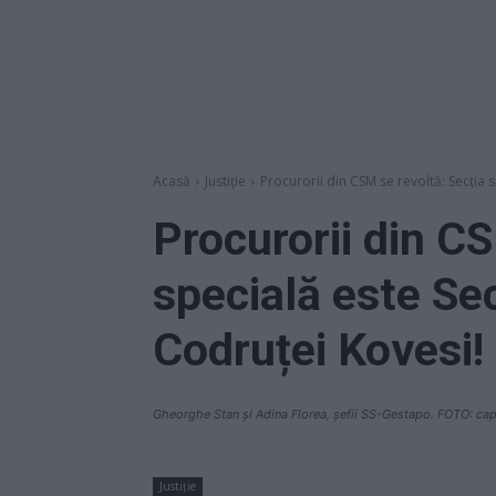
Acasă
Justiție
Procurorii din CSM se revoltă: Secția s
Procurorii din CS
specială este Sec
Codruței Kovesi!
Gheorghe Stan și Adina Florea, șefii SS-Gestapo. FOTO: cap
Justiție