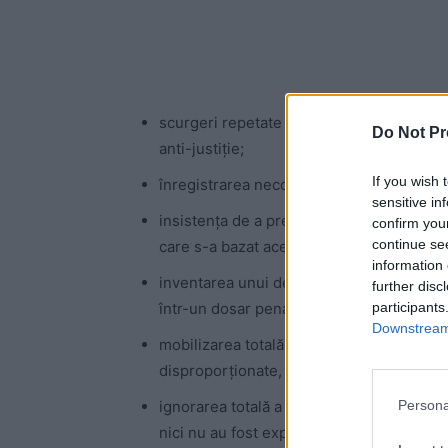
scurgeri repetate de informaţii, inclusiv
Do Not Pr
anti-justiție;
If you wish 
înregistrarea necorespunzătoare a unor 
sensitive in
insistența de a prelua de la DNA dosarul T
confirm you
continue se
care s-a bazat această solicitare;
information 
inventarea unui denunțător care nu există
further disc
participants
într-un dosar penal;
Downstream 
mobilizarea totală și exclusivă asupra d
disproporționate, invalidate de instanțe;
Persona
ignorarea totală a altor dosare cu magistra
nici nu au fost expuse mediatizării.