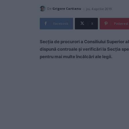
-
De
Grigore Cartianu
joi, 4 aprilie 2019
Facebook
X
Pinterest
Secția de procurori a Consiliului Superior a
dispună controale şi verificări la Secția spe
pentru mai multe încălcări ale legii.