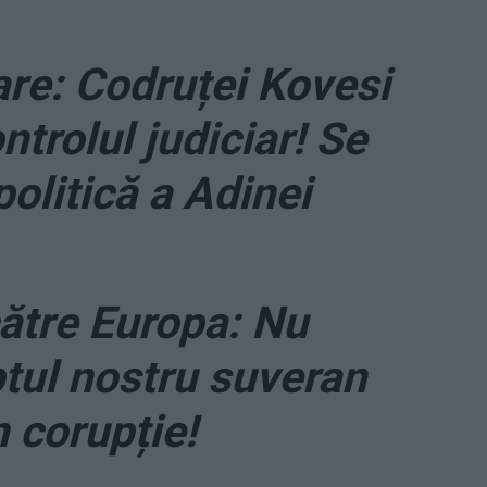
are: Codruței Kovesi
ontrolul judiciar! Se
politică a Adinei
ătre Europa: Nu
tul nostru suveran
 corupție!