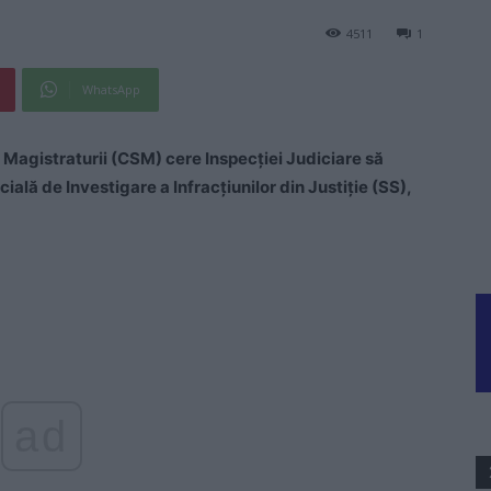
4511
1
WhatsApp
l Magistraturii (CSM) cere Inspecţiei Judiciare să
cială de Investigare a Infracțiunilor din Justiție (SS),
ad