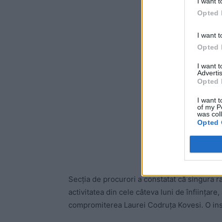
I want t
Opted 
I want t
Opted 
I want 
Advertis
Opted 
I want t
of my P
was col
Opted 
Secția de procurori a constatat că singura ra
activitatea din cele câteva luni de înființare,
compromiterea Laurei Codruța Kovesi. O inst