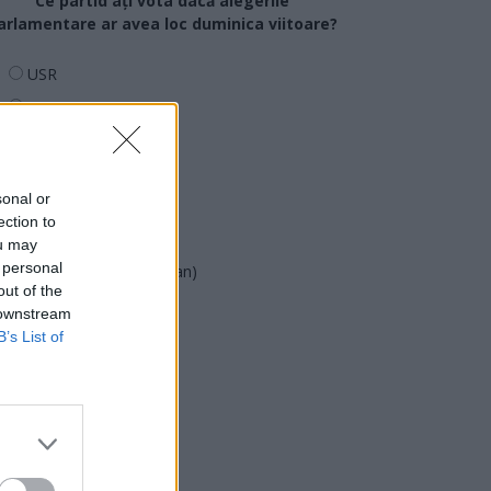
Ce partid ați vota dacă alegerile
arlamentare ar avea loc duminica viitoare?
USR
PNL
PSD
AUR
sonal or
UDMR
ection to
PMP (Tomac)
ou may
 personal
Forța Dreptei (L. Orban)
out of the
PNȚMM
 downstream
REPER
B’s List of
SENS
SOS (Șoșoacă)
POT (Gavrilă)
PACE (Peia)