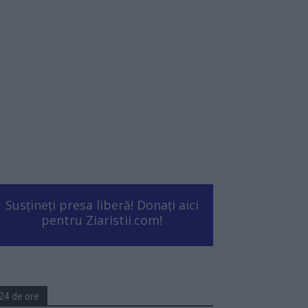
Susțineți presa liberă! Donați aici
pentru Ziaristii.com!
24 de ore