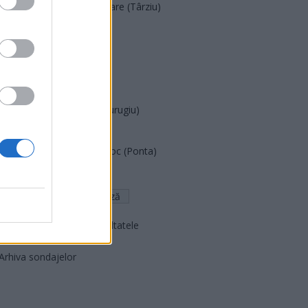
Acțiunea Conservatoare (Târziu)
PDF (Lazarus)
PUSL (D. Voiculescu)
PNȚCD (Pavelescu)
PNCR (Terheș)
Partidul Patrioților (Surugiu)
FAR (Coarnă)
România pe Primul Loc (Ponta)
Altul
Arată rezultatele
Arhiva sondajelor