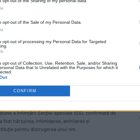
o opt-out of the Sharing of my personal data.
In
o opt-out of the Sale of my Personal Data.
In
to opt-out of processing my Personal Data for Targeted
ing.
In
ad
o opt-out of Collection, Use, Retention, Sale, and/or Sharing
ersonal Data that Is Unrelated with the Purposes for which it
lected.
Out
CONFIRM
țiune a înființării Secției speciale (SS), confirmată de
 a fost hărțuirea, intimidarea, anihilarea și
ituție pentru distrugerea unui om.