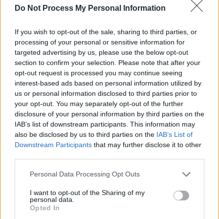
Do Not Process My Personal Information
SOS (Șoșoacă)
POT (Gavrilă)
If you wish to opt-out of the sale, sharing to third parties, or
PACE (Peia)
processing of your personal or sensitive information for
targeted advertising by us, please use the below opt-out
Acțiunea Conservatoare (Târziu)
section to confirm your selection. Please note that after your
PDF (Lazarus)
opt-out request is processed you may continue seeing
PUSL (D. Voiculescu)
interest-based ads based on personal information utilized by
us or personal information disclosed to third parties prior to
PNȚCD (Pavelescu)
your opt-out. You may separately opt-out of the further
PNCR (Terheș)
disclosure of your personal information by third parties on the
IAB’s list of downstream participants. This information may
Partidul Patrioților (Surugiu)
also be disclosed by us to third parties on the
IAB’s List of
FAR (Coarnă)
Downstream Participants
that may further disclose it to other
third parties.
România pe Primul Loc (Ponta)
Altul
Personal Data Processing Opt Outs
I want to opt-out of the Sharing of my
personal data.
Opted In
Arată rezultatele