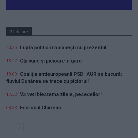
24 de ore
20.26
Lupta politicii românești cu prezentul
18.47
Cărbune și picioare-n gard
18.09
Coaliția antieuropeană PSD–AUR se bucură:
fluviul Dunărea se trece cu piciorul!
17.32
Vă veți blestema zilele, pesedeilor!
08.38
Escrocul Chirieac