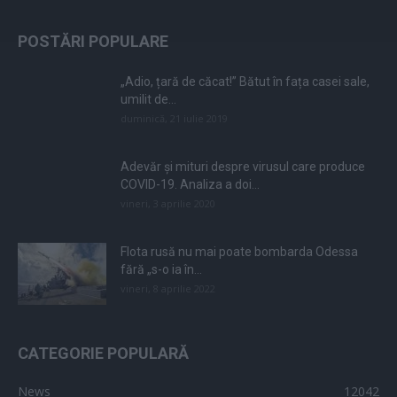
POSTĂRI POPULARE
„Adio, țară de căcat!” Bătut în fața casei sale,
umilit de...
duminică, 21 iulie 2019
Adevăr și mituri despre virusul care produce
COVID-19. Analiza a doi...
vineri, 3 aprilie 2020
Flota rusă nu mai poate bombarda Odessa
fără „s-o ia în...
vineri, 8 aprilie 2022
CATEGORIE POPULARĂ
News
12042