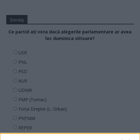
Sondaj
Ce partid ați vota dacă alegerile parlamentare ar avea
loc duminica viitoare?
USR
PNL
PSD
AUR
UDMR
PMP (Tomac)
Forța Dreptei (L. Orban)
PNȚMM
REPER
SENS