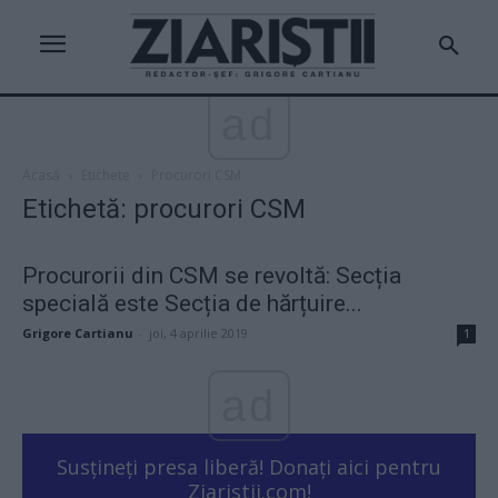
ad
Acasă
Etichete
Procurori CSM
Etichetă: procurori CSM
Procurorii din CSM se revoltă: Secția
specială este Secția de hărțuire...
Grigore Cartianu
-
joi, 4 aprilie 2019
1
ad
Susțineți presa liberă! Donați aici pentru
Ziaristii.com!