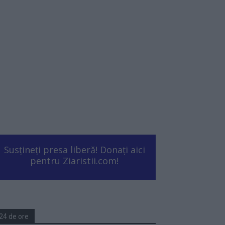
Susțineți presa liberă! Donați aici
pentru Ziaristii.com!
24 de ore