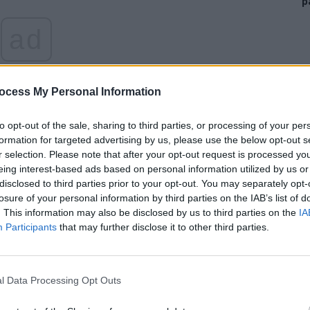
p
ad
ocess My Personal Information
to opt-out of the sale, sharing to third parties, or processing of your per
formation for targeted advertising by us, please use the below opt-out s
r selection. Please note that after your opt-out request is processed y
le educației și sănătății, spune că Primăria București
eing interest-based ads based on personal information utilized by us or
ndatul Gabrielei Firea, numărul celor aciuați în
disclosed to third parties prior to your opt-out. You may separately opt-
recizat.
losure of your personal information by third parties on the IAB’s list of
. This information may also be disclosed by us to third parties on the
IA
Participants
that may further disclose it to other third parties.
arate de Biroul Electoral Municipal ca
ă fie difuzate“
l Data Processing Opt Outs
t 3,5 milioane de lei, dacă nu greșesc, în reclamele la
sau un copil de la țară să vadă la TV ca în București se