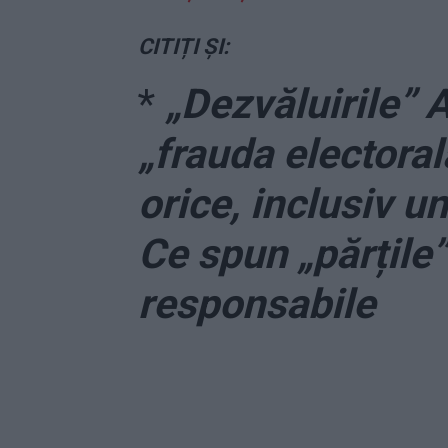
CITIȚI ȘI:
*
„Dezvăluirile” 
„frauda electora
orice, inclusiv u
Ce spun „părțile” 
responsabile