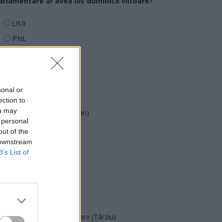
arlamentare ar avea loc duminica viitoare?
USR
PNL
PSD
AUR
UDMR
sonal or
PMP (Tomac)
ection to
ou may
Forța Dreptei (L. Orban)
 personal
PNȚMM
out of the
 downstream
REPER
B’s List of
SENS
SOS (Șoșoacă)
POT (Gavrilă)
PACE (Peia)
Acțiunea Conservatoare (Târziu)