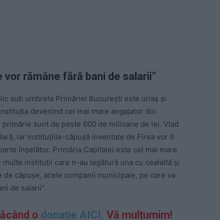
 vor rămâne fără bani de salarii
”
lic sub umbrela Primăriei București este uriaș și
instituția devenind cel mai mare angajator din
de primărie sunt de peste 600 de milioane de lei. Vlad
ră, iar instituțiile-căpușă inventate de Firea vor fi
oarte înșelător. Primăria Capitalei este cel mai mare
 multe instituții care n-au legătură una cu cealaltă și
e de căpușe, acele companii municipale, pe care va
i de salarii“.
făcând o
donație AICI.
Vă mulțumim!