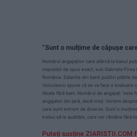
“Sunt o mul
țime de căpușe care
Numărul angajaților care atârnă la banul pub
imposibil de spus exact, sub Gabriela Firea 
România. Salariile din banii publici plătite 
Voiculescu spune că se va face o evaluare cla
lăsate fără bani. Numărul de angajați “este f
angajator din țară, dacă vreți. Vorbim despre
care sunt extrem de diverse. Sunt o mulțim
trebui să le audităm, care vor rămâne fără ban
Puteți susține ZIARISTII.COM 