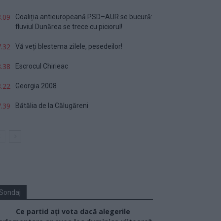
.09
Coaliția antieuropeană PSD–AUR se bucură:
fluviul Dunărea se trece cu piciorul!
.32
Vă veți blestema zilele, pesedeilor!
.38
Escrocul Chirieac
.22
Georgia 2008
.39
Bătălia de la Călugăreni
Sondaj
Ce partid ați vota dacă alegerile