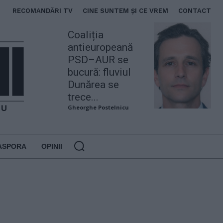
RECOMANDĂRI TV
CINE SUNTEM ȘI CE VREM
CONTACT
Coaliția
antieuropeană
PSD–AUR se
bucură: fluviul
Dunărea se
trece...
Gheorghe Postelnicu
ASPORA
OPINII