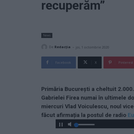
recuperăm”
News
-
De
Redacţia
joi, 1 octombrie 2020
Facebook
X
Pinterest
Primăria București a cheltuit 2.000
Gabrielei Firea numai în ultimele 
miercuri Vlad Voiculescu, noul vice
făcut afirmația la postul de radio
Eu