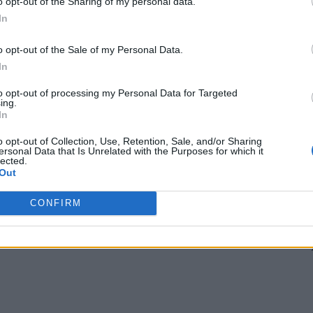
o opt-out of the Sharing of my personal data.
ă pe cineva din Suceava sau Oradea să afle că, în
In
 s-a întrebat retoric Vlad Voiculescu.
o opt-out of the Sale of my Personal Data.
ucurești va recupera acești bani cheltuiți nejustificat
In
uns: „Vă pot promite doar că vom încerca. În ultimele
to opt-out of processing my Personal Data for Targeted
iuni și alte posturi de radio au costat două milioane de
ing.
In
roul Electoral Municipal ca fiind ilegale, dar au
cheltui bani fără Consiliul General. Cheltuielile sunt
o opt-out of Collection, Use, Retention, Sale, and/or Sharing
ersonal Data that Is Unrelated with the Purposes for which it
 fără complicitatea unor oameni din Primărie, pe care îi
lected.
Out
e care le-au dat“.
CONFIRM
 Advertisement -