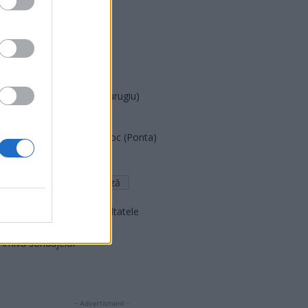
PDF (Lazarus)
PUSL (D. Voiculescu)
PNȚCD (Pavelescu)
PNCR (Terheș)
Partidul Patrioților (Surugiu)
FAR (Coarnă)
România pe Primul Loc (Ponta)
Altul
Arată rezultatele
Arhiva sondajelor
- Advertisment -