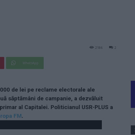
2186
2
WhatsApp
.000 de lei pe reclame electorale ale
două săptămâni de campanie, a dezvăluit
primar al Capitalei. Politicianul USR-PLUS a
ropa FM
.