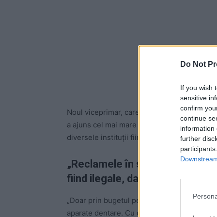
Do Not Pr
If you wish 
sensitive in
confirm you
Noul viceprimar, care se va ocupa de domenii
continue se
a ajuns cel mai mare angajator din țară în ma
information 
diversele instituții fiind acum imposibil de p
further disc
participants
Downstream 
„Reclamele în sine au fost decl
fiind ilegale, dar au continuat s
Persona
„Doar prin bugetul pentru spitale s-au aloca
aparate dentare. Cu ce-l ajută pe un părinte 