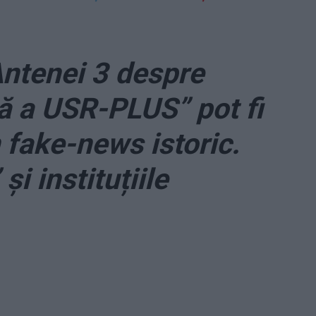
Antenei 3 despre
lă a USR-PLUS” pot fi
n fake-news istoric.
și instituțiile