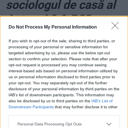
sociologul de casă al
Antenei 3 & PSD.
Do Not Process My Personal Information
Pieleanu, acuzat că l-
If you wish to opt-out of the sale, sharing to third parties, or
a dat pe Nicușor Dan
processing of your personal or sensitive information for
targeted advertising by us, please use the below opt-out
câștigător la exit-poll-
section to confirm your selection. Please note that after your
opt-out request is processed you may continue seeing
interest-based ads based on personal information utilized by
ul comandat de PSD!
us or personal information disclosed to third parties prior to
your opt-out. You may separately opt-out of the further
disclosure of your personal information by third parties on the
IAB’s list of downstream participants. This information may
also be disclosed by us to third parties on the
IAB’s List of
Downstream Participants
that may further disclose it to other
third parties.
Personal Data Processing Opt Outs