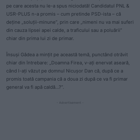
pe care acesta nu le-a spus niciodată! Candidatul PNL &
USR-PLUS n-a promis – cum pretinde PSD-ista – că
deține „soluții-minune”, prin care „nimeni nu va mai suferi
din cauza lipsei apei calde, a traficului sau a poluării”
chiar din prima lui zi de primar.
Însuși Gâdea a mințit pe această temă, punctând otrăvit
chiar din întrebare: „Doamna Firea, v-ați enervat aseară,
când l-ați văzut pe domnul Nicușor Dan că, după ce a
promis toată campania că a doua zi după ce va fi primar
general va fi apă caldă…?”.
- Advertisement -