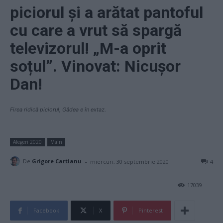
piciorul și a arătat pantoful
cu care a vrut să spargă
televizorul! „M-a oprit
soțul”. Vinovat: Nicușor
Dan!
Firea ridică piciorul, Gâdea e în extaz.
Alegeri 2020
Main
-
De
Grigore Cartianu
miercuri, 30 septembrie 2020
4
17039
Facebook
X
Pinterest