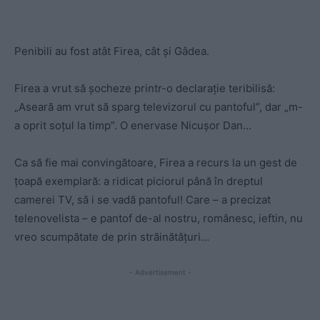
Penibili au fost atât Firea, cât și Gâdea.
Firea a vrut să șocheze printr-o declarație teribilisă:
„Aseară am vrut să sparg televizorul cu pantoful”, dar „m-
a oprit soțul la timp”. O enervase Nicușor Dan…
Ca să fie mai convingătoare, Firea a recurs la un gest de
țoapă exemplară: a ridicat piciorul până în dreptul
camerei TV, să i se vadă pantoful! Care – a precizat
telenovelista – e pantof de-al nostru, românesc, ieftin, nu
vreo scumpătate de prin străinătățuri…
- Advertisement -