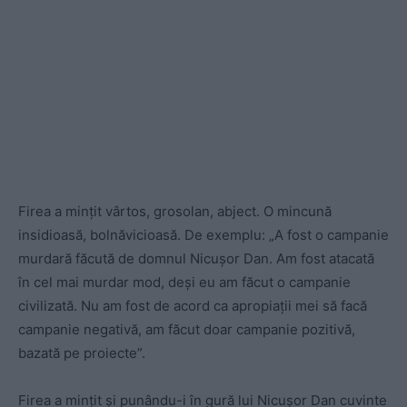
Firea a mințit vârtos, grosolan, abject. O mincună
insidioasă, bolnăvicioasă. De exemplu: „A fost o campanie
murdară făcută de domnul Nicușor Dan. Am fost atacată
în cel mai murdar mod, deși eu am făcut o campanie
civilizată. Nu am fost de acord ca apropiații mei să facă
campanie negativă, am făcut doar campanie pozitivă,
bazată pe proiecte”.
Firea a mințit și punându-i în gură lui Nicușor Dan cuvinte