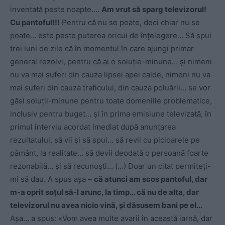
inventată peste noapte….
Am vrut să sparg televizorul!
Cu pantoful!!!
Pentru că nu se poate, deci chiar nu se
poate… este peste puterea oricui de înțelegere… Să spui
trei luni de zile că în momentul în care ajungi primar
general rezolvi, pentru că ai o soluție-minune… și nimeni
nu va mai suferi din cauza lipsei apei calde, nimeni nu va
mai suferi din cauza traficului, din cauza poluării… se vor
găsi soluții-minune pentru toate domeniile problematice,
inclusiv pentru buget… și în prima emisiune televizată, în
primul interviu acordat imediat după anunțarea
rezultatului, să vii și să spui… să revii cu picioarele pe
pământ, la realitate… să devii deodată o persoană foarte
rezonabilă… și să recunoști… (…) Doar un citat permiteți-
mi să dau. A spus așa –
că atunci am scos pantoful, dar
m-a oprit soțul să-l arunc, la timp… că nu de alta, dar
televizorul nu avea nicio vină, și dăsusem bani pe el…
Așa… a spus: «Vom avea multe avarii în această iarnă, dar