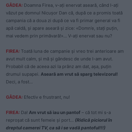
GÂDEA:
Doamna Firea, v-ați enervat aseară, când l-ați
văzut pe domnul Nicușor Dan că, după ce a promis toată
campania că a doua zi după ce va fi primar general va fi
apă caldă, și apare aseară și zice: «Domn’e, stați puțin,
mai vedem prin primăvară!»… V-ați enervat sau nu?
FIREA:
Toată luna de campanie și vreo trei anterioare am
avut mult calm, și mă și gândesc de unde l-am avut.
Probabil că de aceea azi la prânz am dat, așa, puțin
drumul supapei.
Aseară am vrut să sparg televizorul!
Deci, a fost…
GÂDEA:
Efectiv e frustrant, nu!
FIREA:
Da!
Am vrut să iau un pantof
– că tot mi s-a
reproșat că sunt femeie și port…
(Ridică piciorul în
dreptul camerei TV, ca să i se vadă pantoful!!!)