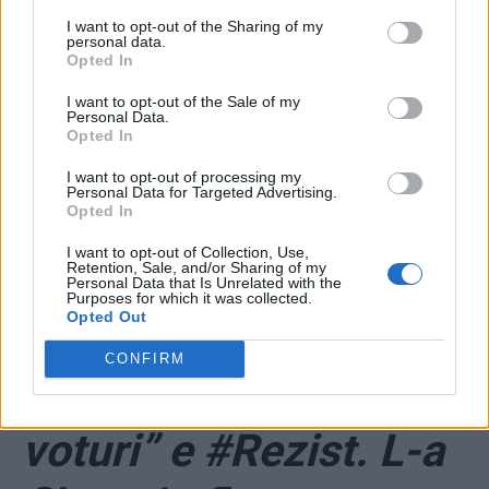
ad
I want to opt-out of the Sharing of my
personal data.
Opted In
I want to opt-out of the Sale of my
Personal Data.
Opted In
I want to opt-out of processing my
Personal Data for Targeted Advertising.
Opted In
*
VIDEO. Consiliera
I want to opt-out of Collection, Use,
Retention, Sale, and/or Sharing of my
locală PNL care l-a
Personal Data that Is Unrelated with the
Purposes for which it was collected.
Opted Out
încolțit în lift pe „PSD-
CONFIRM
istul cu snopul de
voturi” e #Rezist. L-a