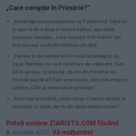
„Care corupție în Primărie?”
„Dezamăgirea bucureștenilor va fi puternică. Când vii
și spui că de a doua zi rezolvi traficul, apa caldă,
poluarea, corupția… Care corupție în Primărie? Am
fost cea mai verificată instituție din țară.”
„Fiecare zi de mandat va fi o nouă dezamăgire, va
eșua. Mandatul lui va fi vânătoare de vrăjitoare. Cum
să vii să spui, ca deputat, că unii din Primărie vor
înfundă pușcăria?! Este amenințare, este influențare a
justiției, CSM ar trebui să se sesizeze.”
„Eram foarte liniștită, voiam să iau o pauză, să plec în
concediu cu soțul, dar m-am decis aseară să lupt.”
Puteți susține ZIARISTII.COM făcând
o
donație AICI.
Vă mulțumim!