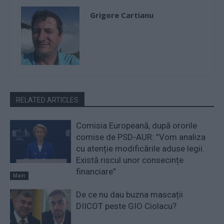
Grigore Cartianu
RELATED ARTICLES
Comisia Europeană, după ororile
comise de PSD-AUR: ”Vom analiza
cu atenție modificările aduse legii.
Există riscul unor consecințe
financiare”
Main
De ce nu dau buzna mascații
DIICOT peste GIO Ciolacu?