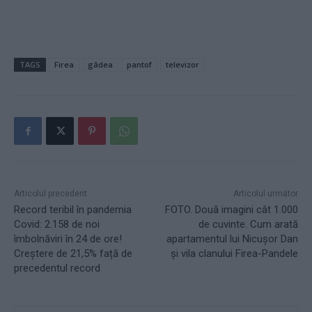
TAGS
Firea
gâdea
pantof
televizor
Articolul precedent
Articolul următor
Record teribil în pandemia
FOTO. Două imagini cât 1.000
Covid: 2.158 de noi
de cuvinte. Cum arată
îmbolnăviri în 24 de ore!
apartamentul lui Nicușor Dan
Creștere de 21,5% față de
și vila clanului Firea-Pandele
precedentul record