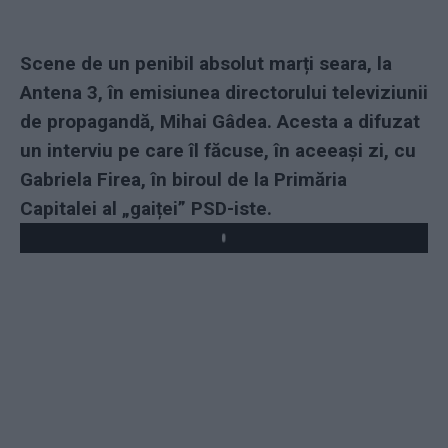
Scene de un penibil absolut marți seara, la
Antena 3, în emisiunea directorului televiziunii
de propagandă, Mihai Gâdea. Acesta a difuzat
un interviu pe care îl făcuse, în aceeași zi, cu
Gabriela Firea, în biroul de la Primăria
Capitalei al „gaiței” PSD-iste.
Play