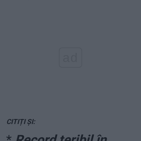
ad
CITIȚI ȘI:
*
Record teribil în