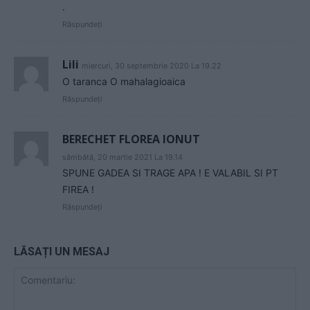
.
Răspundeți
Lili
miercuri, 30 septembrie 2020 La 19.22
O taranca O mahalagioaica
Răspundeți
BERECHET FLOREA IONUT
sâmbătă, 20 martie 2021 La 19.14
SPUNE GADEA SI TRAGE APA ! E VALABIL SI PT
FIREA !
Răspundeți
LĂSAȚI UN MESAJ