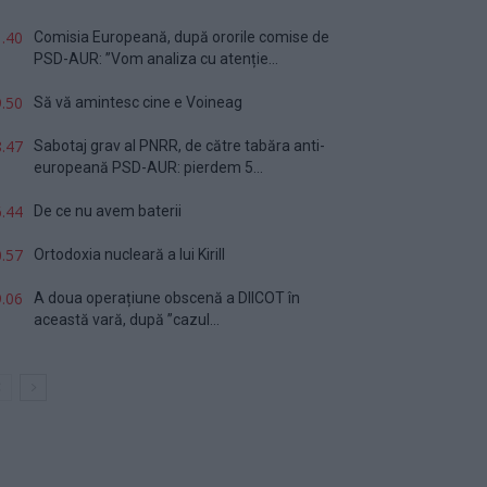
.40
Comisia Europeană, după ororile comise de
PSD-AUR: ”Vom analiza cu atenție...
.50
Să vă amintesc cine e Voineag
.47
Sabotaj grav al PNRR, de către tabăra anti-
europeană PSD-AUR: pierdem 5...
.44
De ce nu avem baterii
.57
Ortodoxia nucleară a lui Kirill
.06
A doua operațiune obscenă a DIICOT în
această vară, după ”cazul...