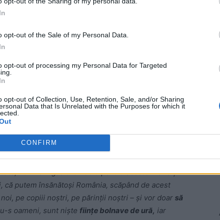
o opt-out of the Sharing of my personal data.
In
 Advertisement -
o opt-out of the Sale of my Personal Data.
In
to opt-out of processing my Personal Data for Targeted
ing.
In
o opt-out of Collection, Use, Retention, Sale, and/or Sharing
ersonal Data that Is Unrelated with the Purposes for which it
lected.
Out
CONFIRM
ed.)
ne vor răul nostru. Trăiesc din ură şi hrănindu-se
păcate, noi n-am găsit remediu pentru aceste
hiene
şi
i, că putem însănătoşi România, scăpând de acest
noi, pe copiii noştri, pe părinţii noştri – şi vor doar
să
u-s oameni, sunt nişte
fiinţe bolnave de ură,
iar