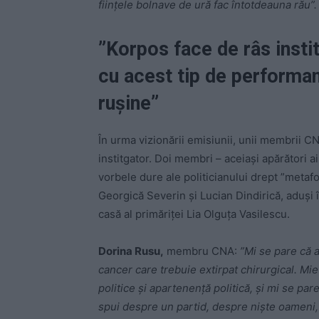
fiinţele bolnave de ură fac întotdeauna rău”.
”Korpos face de râs insti
cu acest tip de performanţ
ruşine”
În urma vizionării emisiunii, unii membrii CN
institgator. Doi membri – aceiași apărători ai
vorbele dure ale politicianului drept ”metafo
Georgică Severin și Lucian Dindirică, aduși 
casă al primăriței Lia Olguța Vasilescu.
Dorina Rusu,
membru CNA:
”Mi se pare că 
cancer care trebuie extirpat chirurgical. Mie
politice şi apartenenţă politică, şi mi se par
spui despre un partid, despre nişte oameni, c