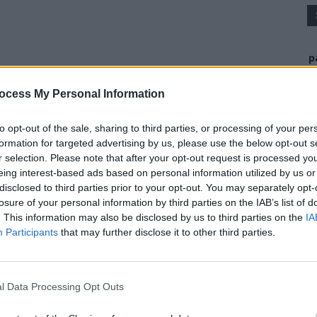
p
ocess My Personal Information
to opt-out of the sale, sharing to third parties, or processing of your per
al al Audiovizualului (CNA) a amendat postul România TV
formation for targeted advertising by us, please use the below opt-out s
r selection. Please note that after your opt-out request is processed y
uro), din cauza tandemului Victor Ponta (invitat) –
eing interest-based ads based on personal information utilized by us or
disclosed to third parties prior to your opt-out. You may separately opt-
losure of your personal information by third parties on the IAB’s list of
iuni din data de 8 martie 2026, în care Victor Ponta a
. This information may also be disclosed by us to third parties on the
IA
Participants
that may further disclose it to other third parties.
ă ca moderatorul emisiunii, Ioan Korpos, să intervină
l Data Processing Opt Outs
ic Fritz politică drept
”un cancer care trebuie extirpat
a
”hiene”
şi
”neoameni”.