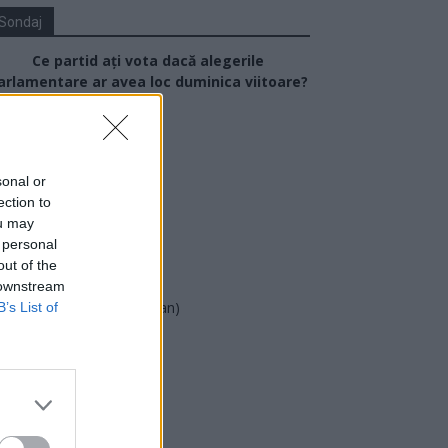
Sondaj
Ce partid ați vota dacă alegerile
arlamentare ar avea loc duminica viitoare?
USR
PNL
sonal or
PSD
ection to
AUR
ou may
 personal
UDMR
out of the
PMP (Tomac)
 downstream
Forța Dreptei (L. Orban)
B’s List of
PNȚMM
REPER
SENS
SOS (Șoșoacă)