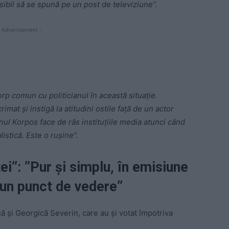
sibil să se spună pe un post de televiziune”.
 Advertisement -
rp comun cu politicianul în această situaţie.
imat şi instigă la atitudini ostile faţă de un actor
ul Korpos face de râs instituţiile media atunci când
istică. Este o ruşine”.
ței”: ”Pur şi simplu, în emisiune
 un punct de vedere”
că şi Georgică Severin, care au şi votat împotriva