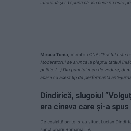
intervină şi să spună că aşa ceva nu este po
-
Mircea Toma,
membru CNA:
”Postul este co
Moderatorul se aruncă la pieptul tatălui înlăcr
politic. (…) Din punctul meu de vedere, domn
apare cu acest tip de performanţă anti-jurnal
Dindirică, slugoiul ”Volgu
era cineva care şi-a spus
De cealaltă parte, s-au situat Lucian Dindiri
sancţionării România TV.