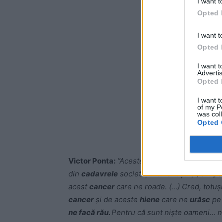
I want t
Opted 
-
I want t
Opted 
I want 
Advertis
Opted 
I want t
of my P
was col
Opted 
Victor Ponta:
”Aceste
hiene
(USR-iștii – n. r
din
cadavrele
societăţii româneşti şi, din 
acest
cancer
care ne roade. (…) Cred, totuș
cancer
şi de aceste
hiene
care ne
urăsc
pe 
ne facă rău.
Pentru că sunt nişte oameni… n