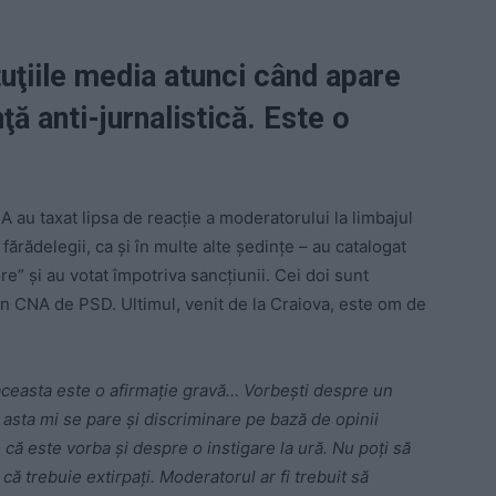
tuţiile media atunci când apare
ă anti-jurnalistică. Este o
A au taxat lipsa de reacţie a moderatorului la limbajul
 fărădelegii, ca și în multe alte ședințe – au catalogat
re” și au votat împotriva sancțiunii. Cei doi sunt
în CNA de PSD. Ultimul, venit de la Craiova, este om de
aceasta este o afirmaţie gravă… Vorbeşti despre un
 asta mi se pare şi discriminare pe bază de opinii
e că este vorba şi despre o instigare la ură. Nu poţi să
ă trebuie extirpaţi. Moderatorul ar fi trebuit să