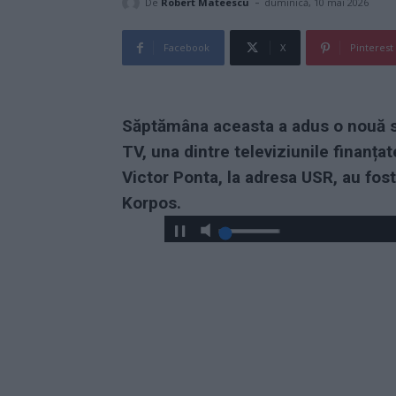
-
De
Robert Mateescu
duminică, 10 mai 2026
Facebook
X
Pinterest
Săptămâna aceasta a adus o nouă 
TV, una dintre televiziunile finanțat
Victor Ponta, la adresa USR, au fos
Korpos.