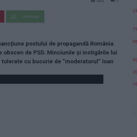
4443
5
21
WhatsApp
19
08
sancțiune postului de propagandă România
e obscen de PSD. Minciunile și instigările lui
06
t tolerate cu bucurie de ”moderatorul” Ioan
20
19