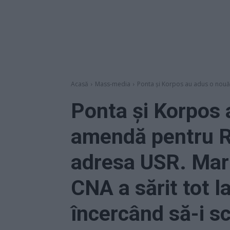
Acasă
Mass-media
Ponta și Korpos au adus o nouă
Ponta și Korpos 
amendă pentru RT
adresa USR. Mari
CNA a sărit tot l
încercând să-i s