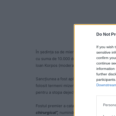
Do Not Pr
If you wish 
În şedinţa sa de miercuri, Consiliul Naţion
sensitive in
confirm you
cu suma de 10.000 de lei (aproape 2.000 de e
continue se
Ioan Korpos (moderator).
information 
further disc
Sancţiunea a fost aplicată în urma unei emis
participants
Downstream 
folosit termeni mizerabili la adresa USR, făr
pentru a stopa dejecțiile.
Persona
Fostul premier a catalogat partidul lui Domin
chirurgical”,
numindu-i pe membrii acestei