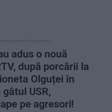
 amendă pentru RTV, după porcării...
au adus o nouă
V, după porcării la
oneta Olguței în
a gâtul USR,
cape pe agresori!