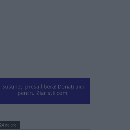
Susțineți presa liberă! Donați aici
pentru Ziaristii.com!
24 de ore