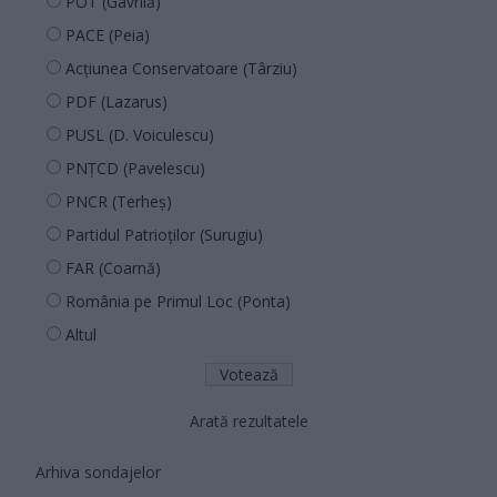
POT (Gavrilă)
PACE (Peia)
Acțiunea Conservatoare (Târziu)
PDF (Lazarus)
PUSL (D. Voiculescu)
PNȚCD (Pavelescu)
PNCR (Terheș)
Partidul Patrioților (Surugiu)
FAR (Coarnă)
România pe Primul Loc (Ponta)
Altul
Arată rezultatele
Arhiva sondajelor