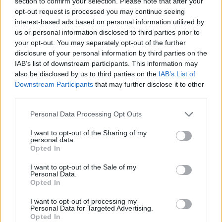
section to confirm your selection. Please note that after your
opt-out request is processed you may continue seeing
ad
interest-based ads based on personal information utilized by
us or personal information disclosed to third parties prior to
your opt-out. You may separately opt-out of the further
disclosure of your personal information by third parties on the
IAB’s list of downstream participants. This information may
also be disclosed by us to third parties on the
IAB’s List of
Downstream Participants
that may further disclose it to other
third parties.
Personal Data Processing Opt Outs
*
Aici duce nebunia cu selecționer la 80 de ani!
I want to opt-out of the Sharing of my
Mircea Lucescu a leșinat la antrenament și a
personal data.
Opted In
fost dus la spital cu SMURD-ul, chemat prin
I want to opt-out of the Sale of my
112. Nu mai merge în Slovacia, ratând ultimul
Personal Data.
meci al carierei sale
Opted In
I want to opt-out of processing my
*
VIDEO. Două blesteme ale naționalei de
Personal Data for Targeted Advertising.
Opted In