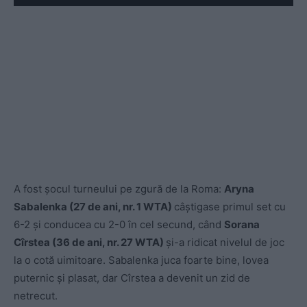
Play
A fost șocul turneului pe zgură de la Roma:
Aryna
Sabalenka (27 de ani, nr. 1 WTA)
câștigase primul set cu
6-2 și conducea cu 2-0 în cel secund, când
Sorana
Cîrstea (36 de ani, nr. 27 WTA)
și-a ridicat nivelul de joc
la o cotă uimitoare. Sabalenka juca foarte bine, lovea
puternic și plasat, dar Cîrstea a devenit un zid de
netrecut.