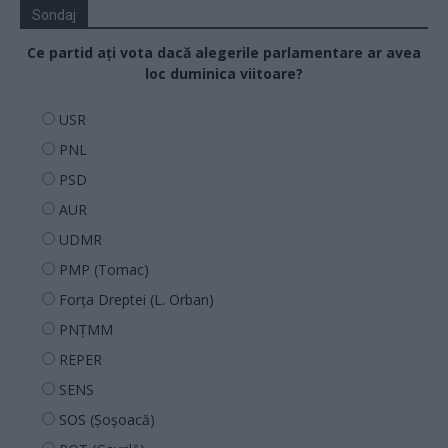
Sondaj
Ce partid ați vota dacă alegerile parlamentare ar avea
loc duminica viitoare?
USR
PNL
PSD
AUR
UDMR
PMP (Tomac)
Forța Dreptei (L. Orban)
PNȚMM
REPER
SENS
SOS (Șoșoacă)