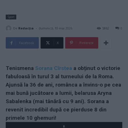
Sport
-
De
Redacţia
duminică, 10 mai 2026
5862
0
Facebook
X
Pinterest
Tenismena
Sorana Cîrstea
a obținut o victorie
fabuloasă în turul 3 al turneului de la Roma.
Ajunsă la 36 de ani, românca a învins-o pe cea
mai bună jucătoare a lumii, belarusa Aryna
Sabalenka (mai tânără cu 9 ani). Sorana a
revenit incredibil după ce pierduse 8 din
primele 10 ghemuri!