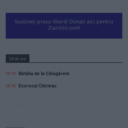
Susțineți presa liberă! Donați aici pentru
Ziaristii.com!
24 de ore
09.39
Bătălia de la Călugăreni
08.38
Escrocul Chirieac