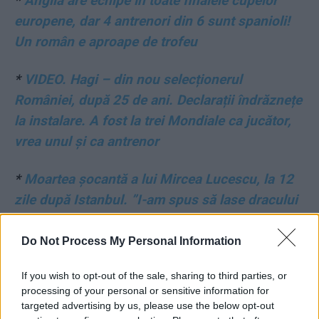
*
Anglia are echipe în toate finalele cupelor
europene, dar 4 antrenori din 6 sunt spanioli!
Un român e aproape de trofeu
*
VIDEO. Hagi – din nou selecționerul
României, după 25 de ani. Declarații îndrăznețe
la instalare. A fost la trei Mondiale ca jucător,
vrea unul și ca antrenor
*
Moartea șocantă a lui Mircea Lucescu, la 12
zile după Istanbul. ”I-am spus să lase dracului
fotbalul”… dar fotbalul a fost viața lui
Do Not Process My Personal Information
If you wish to opt-out of the sale, sharing to third parties, or
processing of your personal or sensitive information for
targeted advertising by us, please use the below opt-out