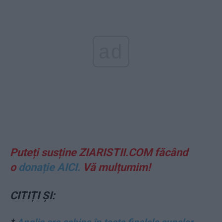
ad
Puteți susține ZIARISTII.COM
făcând
o
donație AICI.
Vă mulțumim!
CITIȚI ȘI: