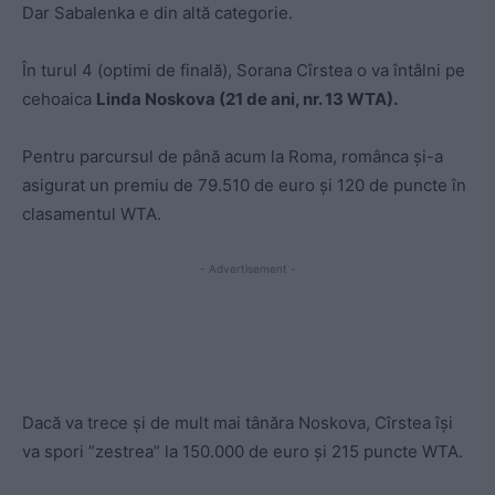
Dar Sabalenka e din altă categorie.
În turul 4 (optimi de finală), Sorana Cîrstea o va întâlni pe
cehoaica
Linda Noskova (21 de ani, nr. 13 WTA).
Pentru parcursul de până acum la Roma, românca și-a
asigurat un premiu de 79.510 de euro și 120 de puncte în
clasamentul WTA.
- Advertisement -
Dacă va trece și de mult mai tânăra Noskova, Cîrstea își
va spori ”zestrea” la 150.000 de euro și 215 puncte WTA.