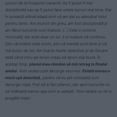
lucruri de la începutul carierei. Aș fi putut fi mai
disciplinată sau aș fi putut face unele lucruri mai bine. Dar
în această ultimă etapă simt că am dat cu adevărat totul
pentru tenis. Am muncit din greu, am fost disciplinată și
am făcut lucrurile cum trebuie. (…)
Este o victorie
minunată, dar este doar un tur 3 și trebuie să continuu.
Știu că nivelul este acolo, știu că mental sunt bine și că
mă bucur de tot. Am foarte multe obiective și de fiecare
dată când intru pe teren vreau să devin mai bună.
În
același timp,
planul meu rămâne să mă retrag la finalul
anului.
Vom vedea cum decurge sezonul.
Există mereu o
mică ușă deschisă,
pentru că nu știi niciodată cum
decurge viața. Poți să-ți faci planuri, dar apoi lucrurile nu
se întâmplă mereu așa cum te aștepți. Vom vedea ce mi-a
pregătit viața”.