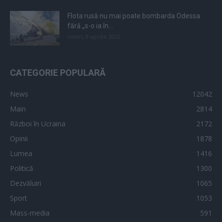
Flota rusă nu mai poate bombarda Odessa
fără „s-o ia în...
vineri, 8 aprilie 2022
CATEGORIE POPULARĂ
News
12042
Main
2814
Război în Ucraina
2172
Opinii
1878
Lumea
1416
Politică
1300
Dezvăluiri
1065
Sport
1053
Mass-media
591