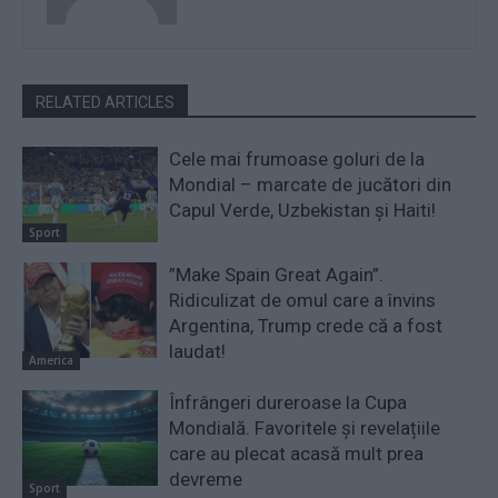
RELATED ARTICLES
Cele mai frumoase goluri de la
Mondial – marcate de jucători din
Capul Verde, Uzbekistan și Haiti!
Sport
”Make Spain Great Again”.
Ridiculizat de omul care a învins
Argentina, Trump crede că a fost
laudat!
America
Înfrângeri dureroase la Cupa
Mondială. Favoritele și revelațiile
care au plecat acasă mult prea
devreme
Sport