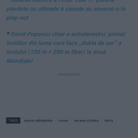
pierdute cu ultimele 6 clasate au aruncat-o în
play-out
*
David Popovici chiar e extraterestru: primul
înotător din lume care face „dubla de aur” a
înotului (100 m + 200 m liber) la două
Mondiale!
- Advertisement -
TAGS
aryna sabalenka
roma
sorana cîrstea
tenis