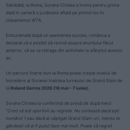
Sâmbătă, la Roma, Sorana Cîrstea a învins pentru prima
dată în carieră o jucătoare aflată pe primul loc în
clasamentul WTA.
Entuziamată după un asemenea succes, românca a
declarat că e posibil să revină asupra anunțului făcut
anterior, că se va retrage din activitate la sfârșitul acestui
an.
Un parcurs foarte bun la Roma poate crește nivelul de
încredere al Soranei înaintea turneului de Grand Slam de
la
Roland Garros 2026 (18 mai – 7 iunie).
Sorana Cîrstea la conferința de presă de după meci:
”
Cred că toți sportivii au regrete. Nu contează dacă ești
numărul 1 sau dacă ai câștigat Grand Slam-uri, mereu te
gândești că ai fi putut face mai mult. Poate că regret