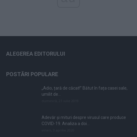
ALEGEREA EDITORULUI
POSTĂRI POPULARE
„Adio, țară de căcat!” Bătut în fața casei sale,
umilit de...
duminică, 21 iulie 2019
Adevăr și mituri despre virusul care produce
COVID-19. Analiza a doi...
vineri, 3 aprilie 2020