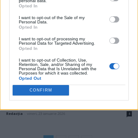
personal data.
Opted In
au făcut presiuni pentru ca...
Grigore Cartianu
-
joi, 5 martie 2026
34
I want to opt-out of the Sale of my
Personal Data.
Opted In
I want to opt-out of processing my
Personal Data for Targeted Advertising.
Opted In
I want to opt-out of Collection, Use,
Retention, Sale, and/or Sharing of my
Personal Data that Is Unrelated with the
Purposes for which it was collected.
Opted Out
CONFIRM
VIDEO. După ce a căzut pe gheață și și-a
dislocat umărul,...
Redacţia
-
vineri, 23 ianuarie 2026
4