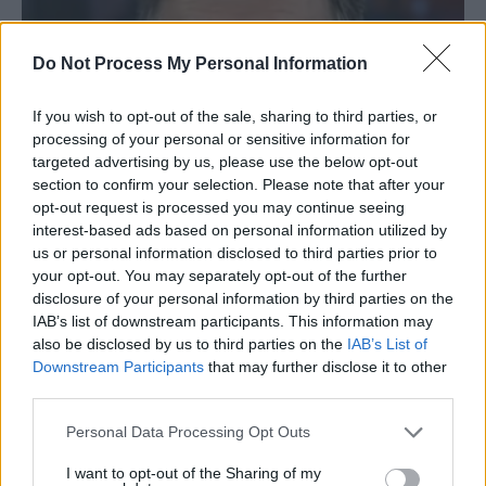
Do Not Process My Personal Information
If you wish to opt-out of the sale, sharing to third parties, or
Atac abject al lui Crin Antonescu: „Secături
processing of your personal or sensitive information for
targeted advertising by us, please use the below opt-out
USR-iste”, „gunoaie umane” /...
section to confirm your selection. Please note that after your
Redacţia
-
vineri, 6 martie 2026
17
opt-out request is processed you may continue seeing
interest-based ads based on personal information utilized by
us or personal information disclosed to third parties prior to
your opt-out. You may separately opt-out of the further
disclosure of your personal information by third parties on the
IAB’s list of downstream participants. This information may
also be disclosed by us to third parties on the
IAB’s List of
Downstream Participants
that may further disclose it to other
third parties.
Personal Data Processing Opt Outs
I want to opt-out of the Sharing of my
DEZVĂLUIRI. Victor Ponta și Daciana Sârbu