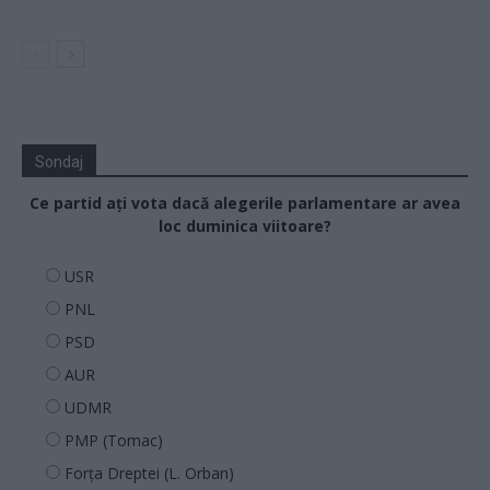
Sondaj
Ce partid ați vota dacă alegerile parlamentare ar avea
loc duminica viitoare?
USR
PNL
PSD
AUR
UDMR
PMP (Tomac)
Forța Dreptei (L. Orban)