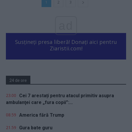
1
2
3
ad
Susțineți presa liberă! Donați aici pentru
Ziaristii.com!
24 de ore
23.00
Cei 7 arestați pentru atacul primitiv asupra
ambulanţei care „fura copii”:...
08.59
America fără Trump
21.59
Gura bate guru