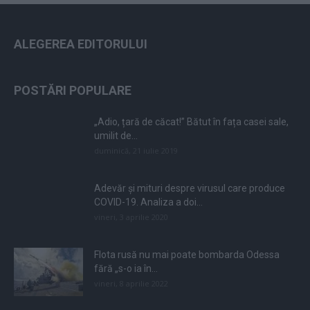
ALEGEREA EDITORULUI
POSTĂRI POPULARE
„Adio, țară de căcat!” Bătut în fața casei sale,
umilit de...
duminică, 21 iulie 2019
Adevăr și mituri despre virusul care produce
COVID-19. Analiza a doi...
vineri, 3 aprilie 2020
Flota rusă nu mai poate bombarda Odessa
fără „s-o ia în...
vineri, 8 aprilie 2022