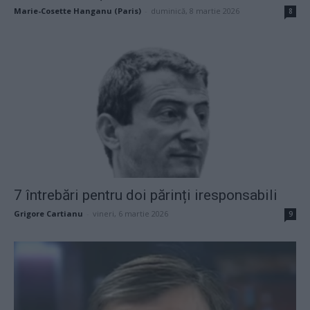
Marie-Cosette Hanganu (Paris)
-
duminică, 8 martie 2026
8
7 întrebări pentru doi părinți iresponsabili
Grigore Cartianu
-
vineri, 6 martie 2026
9