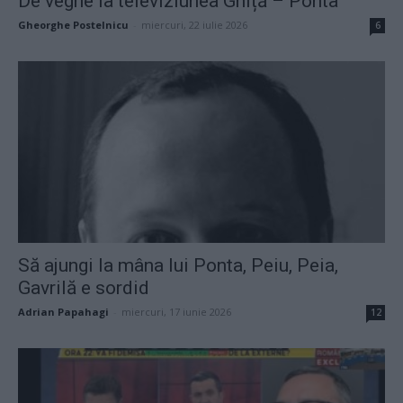
De veghe la televiziunea Ghiță – Ponta
Gheorghe Postelnicu
-
miercuri, 22 iulie 2026
6
Să ajungi la mâna lui Ponta, Peiu, Peia,
Gavrilă e sordid
Adrian Papahagi
-
miercuri, 17 iunie 2026
12