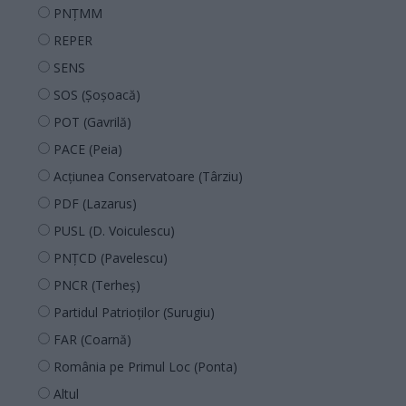
PNȚMM
REPER
SENS
SOS (Șoșoacă)
POT (Gavrilă)
PACE (Peia)
Acțiunea Conservatoare (Târziu)
PDF (Lazarus)
PUSL (D. Voiculescu)
PNȚCD (Pavelescu)
PNCR (Terheș)
Partidul Patrioților (Surugiu)
FAR (Coarnă)
România pe Primul Loc (Ponta)
Altul