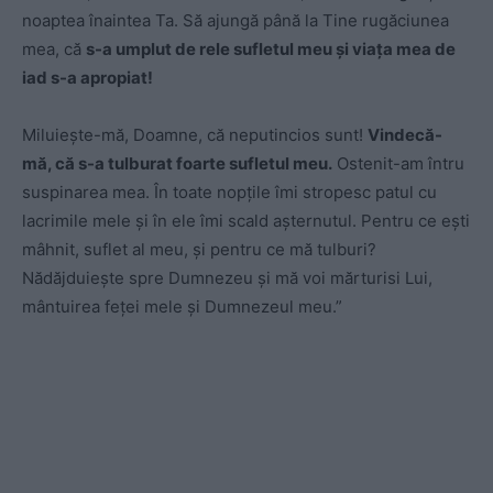
noaptea înaintea Ta. Să ajungă până la Tine rugă­ciu­nea
mea, că
s-a umplut de rele sufletul meu şi viaţa mea de
iad s-a apropiat!
Miluieşte-mă, Doamne, că ne­pu­tincios sunt!
Vindecă-
mă, că s-a tulburat foarte su­fle­tul meu.
Ostenit-am întru
suspinarea mea. În toate nop­ţile îmi stropesc patul cu
lacrimile mele şi în ele îmi scald aşternutul. Pentru ce eşti
mâhnit, suflet al meu, şi pentru ce mă tulburi?
Nădăjduieşte spre Dumnezeu şi mă voi mărturisi Lui,
mântuirea feţei mele şi Dumnezeul meu.”