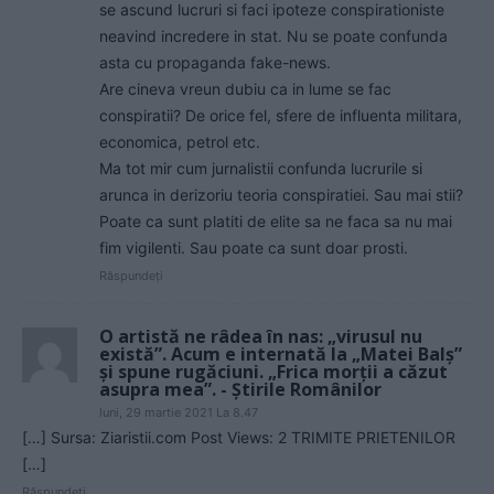
se ascund lucruri si faci ipoteze conspirationiste
neavind incredere in stat. Nu se poate confunda
asta cu propaganda fake-news.
Are cineva vreun dubiu ca in lume se fac
conspiratii? De orice fel, sfere de influenta militara,
economica, petrol etc.
Ma tot mir cum jurnalistii confunda lucrurile si
arunca in derizoriu teoria conspiratiei. Sau mai stii?
Poate ca sunt platiti de elite sa ne faca sa nu mai
fim vigilenti. Sau poate ca sunt doar prosti.
Răspundeți
O artistă ne râdea în nas: „virusul nu
există”. Acum e internată la „Matei Balș”
și spune rugăciuni. „Frica morţii a căzut
asupra mea”. - Ştirile Românilor
luni, 29 martie 2021 La 8.47
[…] Sursa: Ziaristii.com Post Views: 2 TRIMITE PRIETENILOR
[…]
Răspundeți