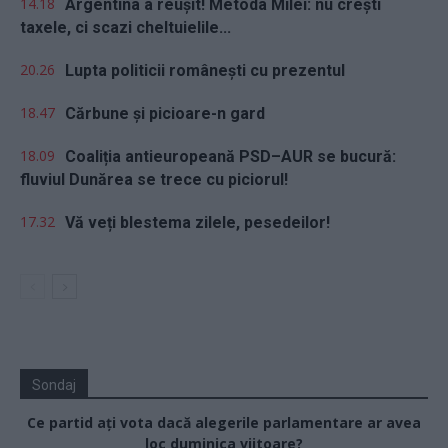
14.18
Argentina a reușit! Metoda Milei: nu crești
taxele, ci scazi cheltuielile...
20.26
Lupta politicii românești cu prezentul
18.47
Cărbune și picioare-n gard
18.09
Coaliția antieuropeană PSD–AUR se bucură:
fluviul Dunărea se trece cu piciorul!
17.32
Vă veți blestema zilele, pesedeilor!
Sondaj
Ce partid ați vota dacă alegerile parlamentare ar avea
loc duminica viitoare?