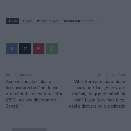
TAGS
covid
marcel pavel
ozana barabancea
Articolul precedent
Articolul următor
Ascensiunea la ciolan a
Mihai Șora a reapărut după
domnișoarei Ciolăneșteanu:
aproape 3 luni: „Bine v-am
s-a măritat cu senatorul Fifor
regăsit, dragi prieteni! Mi-ați
(PSD), a ajuns directoare în
lipsit”. Luiza Șora încă tace,
Senat!
deși e datoare cu o explicație