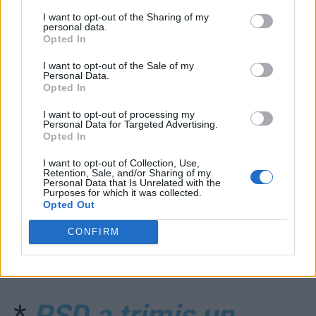
I want to opt-out of the Sharing of my
personal data.
Opted In
I want to opt-out of the Sale of my
Personal Data.
Opted In
I want to opt-out of processing my
*
A fugit și „patriotul”
Personal Data for Targeted Advertising.
Opted In
Dragomir! A ieșit din
I want to opt-out of Collection, Use,
Retention, Sale, and/or Sharing of my
Personal Data that Is Unrelated with the
țară cu o zi înaintea
Purposes for which it was collected.
Opted Out
condamnării. Și voia
CONFIRM
să ne scoată din UE…
*
PSD a trimis un