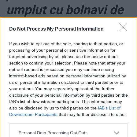
umplut cu bolnavi de
Covid-19. Cel mai
Do Not Process My Personal Information
mare spital de boli
If you wish to opt-out of the sale, sharing to third parties, or
processing of your personal or sensitive information for
infecțioase din țară
targeted advertising by us, please use the below opt-out
section to confirm your selection. Please note that after your
nu mai face internări
opt-out request is processed you may continue seeing
interest-based ads based on personal information utilized by
us or personal information disclosed to third parties prior to
your opt-out. You may separately opt-out of the further
disclosure of your personal information by third parties on the
IAB’s list of downstream participants. This information may
also be disclosed by us to third parties on the
IAB’s List of
Downstream Participants
that may further disclose it to other
third parties.
ad
Personal Data Processing Opt Outs