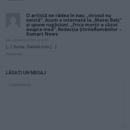
O artistă ne râdea în nas: „virusul nu
există”. Acum e internată la „Matei Balș”
și spune rugăciuni. „Frica morţii a căzut
asupra mea”. Redacția ȘtirileRomânilor –
Xsmart News
luni, 29 martie 2021 La 10.10
[…] Sursa: Ziaristii.com […]
Răspundeți
LĂSAȚI UN MESAJ