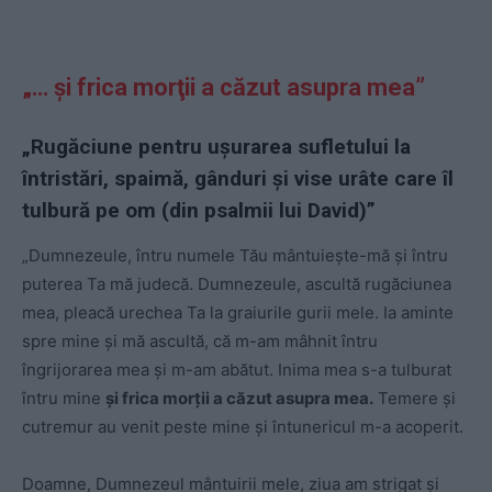
„… şi frica morţii a căzut asupra mea”
„Rugăciune pentru uşurarea sufletului la
întristări, spaimă, gânduri şi vise urâte care îl
tulbură pe om (din psalmii lui David)”
„Dumnezeule, întru numele Tău mântuieşte-mă şi întru
puterea Ta mă judecă. Dumnezeule, ascultă ru­gă­ciu­nea
mea, pleacă urechea Ta la graiurile gurii mele. Ia aminte
spre mine şi mă ascultă, că m-am mâhnit întru
îngrijorarea mea şi m-am abătut. Inima mea s-a tulburat
întru mine
şi frica morţii a căzut asupra mea.
Temere şi
cutremur au venit peste min
e şi întunericul m-a acoperit.
Doamne, Dumnezeul mântuirii mele, ziua am strigat şi