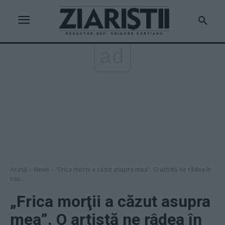
ad
Acasă
News
"Frica morţii a căzut asupra mea". O artistă ne râdea în
nas:...
„Frica morţii a căzut asupra
mea”. O artistă ne râdea în