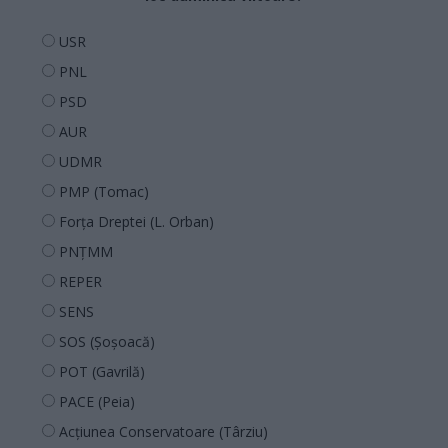
USR
PNL
PSD
AUR
UDMR
PMP (Tomac)
Forța Dreptei (L. Orban)
PNȚMM
REPER
SENS
SOS (Șoșoacă)
POT (Gavrilă)
PACE (Peia)
Acțiunea Conservatoare (Târziu)