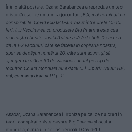
Într-o altă postare, Ozana Barabancea a reprodus un text
miștocăresc, pe un ton batjocoritor:
„Băi, mai terminați cu
conspirațiile: Covid există! L-am văzut între orele 15-16,
ieri. (…) Vaccinarea cu produsele Big Pharma este cea
mai mișto chestie posibilă și ne apără de boli. De aceea,
de la 1-2 vaccinuri câte se făceau în copilăria noastră,
sper să depășim numărul 20, câte sunt acum, și să
ajungem la măcar 50 de vaccinuri anual pe cap de
locuitor. Oculta mondială nu există! (…) Cipuri? Nuuu! Hai,
mă, ce mama dracului?! (…)”.
Așadar, Ozana Barabancea îi ironiza pe cei ce nu cred în
teorii conspiraționiste despre Big Pharma și oculta
mondială, dar iau în serios pericolul Covid-19.