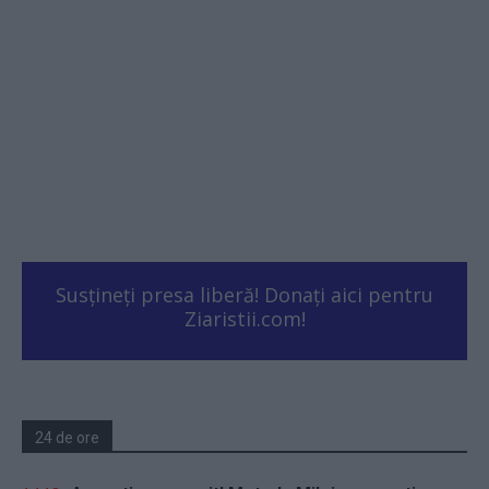
Susțineți presa liberă! Donați aici pentru
Ziaristii.com!
24 de ore