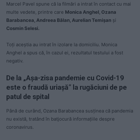
Marcel Pavel spune că la filmări a intrat în contact cu mai
multe vedete, printre care
Monica Anghel, Ozana
Barabancea, Andreea Bălan, Aurelian Temișan
și
Cosmin Selesi.
Toți aceștia au intrat în izolare la domiciliu. Monica
Anghel a spus că, în cazul ei, rezultatul testului a fost
negativ.
De la „Așa-zisa pandemie cu Covid-19
este o fraudă uriașă” la rugăciuni de pe
patul de spital
Până de curând, Ozana Barabancea susținea că pandemia
nu există, tratând în batjocură informațiile despre
coronavirus.