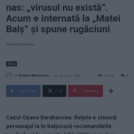
nas: „virusul nu există”.
Acum e internată la „Matei
Balș” și spune rugăciuni
Ozana Barabancea
News
-
De
Robert Mateescu
joi, 18 iunie 2020
111369
3
Facebook
X
Pinterest
Cazul Ozana Barabancea. Rețeta e clasică:
personajul ia în batjocură recomandările