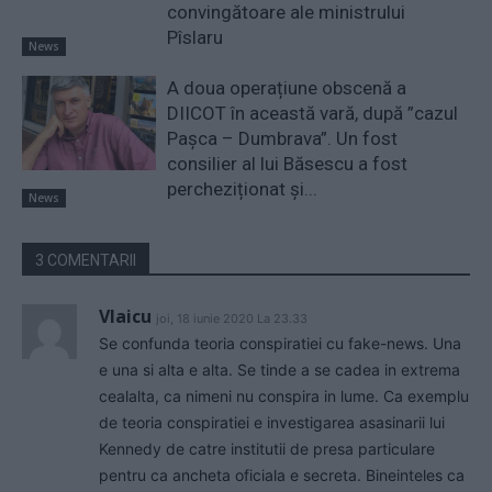
convingătoare ale ministrului
Pîslaru
News
A doua operațiune obscenă a
DIICOT în această vară, după ”cazul
Pașca – Dumbrava”. Un fost
consilier al lui Băsescu a fost
percheziționat și...
News
3 COMENTARII
Vlaicu
joi, 18 iunie 2020 La 23.33
Se confunda teoria conspiratiei cu fake-news. Una
e una si alta e alta. Se tinde a se cadea in extrema
cealalta, ca nimeni nu conspira in lume. Ca exemplu
de teoria conspiratiei e investigarea asasinarii lui
Kennedy de catre institutii de presa particulare
pentru ca ancheta oficiala e secreta. Bineinteles ca