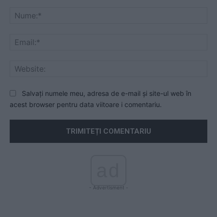
Comentariu:
Nu
Ema
Web
Salvați numele meu, adresa de e-mail și site-ul web în
acest browser pentru data viitoare i comentariu.
ad
- Advertisment -