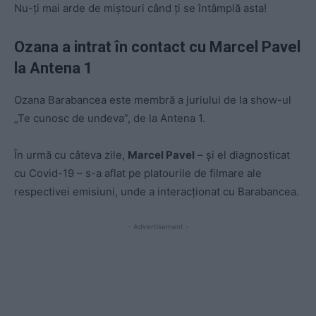
Nu-ți mai arde de miștouri când ți se întâmplă asta!
Ozana a intrat în contact cu Marcel Pavel
la Antena 1
Ozana Barabancea este membră a juriului de la show-ul
„Te cunosc de undeva”, de la Antena 1.
În urmă cu câteva zile,
Marcel Pavel
– și el diagnosticat
cu Covid-19 – s-a aflat pe platourile de filmare ale
respectivei emisiuni, unde a interacționat cu Barabancea.
- Advertisement -