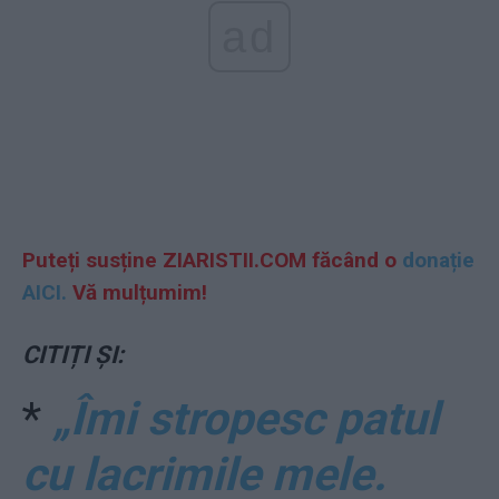
ad
Puteți susține ZIARISTII.COM făcând o
donație
AICI.
Vă mulțumim!
CITIȚI ȘI:
*
„Îmi stropesc patul
cu lacrimile mele.