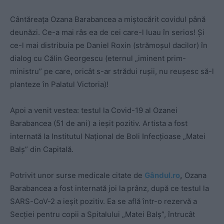
Cântăreața Ozana Barabancea a miștocărit covidul până
deunăzi. Ce-a mai râs ea de cei care-l luau în serios! Și
ce-l mai distribuia pe Daniel Roxin (strămoșul dacilor) în
dialog cu Călin Georgescu (eternul „iminent prim-
ministru” pe care, oricât s-ar strădui rușii, nu reușesc să-l
planteze în Palatul Victoria)!
Apoi a venit vestea: testul la Covid-19 al Ozanei
Barabancea (51 de ani) a ieșit pozitiv. Artista a fost
internată la Institutul Național de Boli Infecțioase „Matei
Balș” din Capitală.
Potrivit unor surse medicale citate de
Gândul.ro
,
Ozana
Barabancea a fost internată joi la prânz, după ce testul la
SARS-CoV-2 a ieşit pozitiv. Ea se află într-o rezervă a
Secţiei pentru copii a Spitalului „Matei Balş”, întrucât