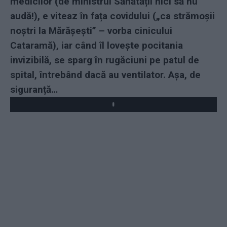
medicilor (de ministrul Sănătății nici să nu
audă!), e viteaz în fața covidului („ca strămoșii
noștri la Mărășești” – vorba cinicului
Cataramă), iar când îl lovește pocitania
invizibilă, se sparg în rugăciuni pe patul de
spital, întrebând dacă au ventilator. Așa, de
siguranță…
Play