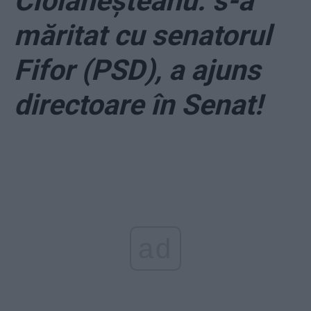
Ciolăneșteanu: s-a
măritat cu senatorul
Fifor (PSD), a ajuns
directoare în Senat!
ad