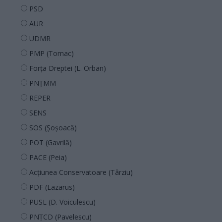
PSD
AUR
UDMR
PMP (Tomac)
Forța Dreptei (L. Orban)
PNȚMM
REPER
SENS
SOS (Șoșoacă)
POT (Gavrilă)
PACE (Peia)
Acțiunea Conservatoare (Târziu)
PDF (Lazarus)
PUSL (D. Voiculescu)
PNȚCD (Pavelescu)