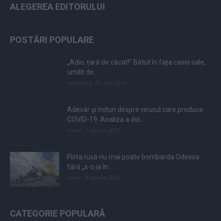
ALEGEREA EDITORULUI
POSTĂRI POPULARE
„Adio, țară de căcat!” Bătut în fața casei sale,
umilit de...
duminică, 21 iulie 2019
Adevăr și mituri despre virusul care produce
COVID-19. Analiza a doi...
vineri, 3 aprilie 2020
Flota rusă nu mai poate bombarda Odessa
fără „s-o ia în...
vineri, 8 aprilie 2022
CATEGORIE POPULARĂ