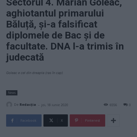
Sectorul 4. Marian Goleac,
aghiotantul primarului
Băluță, și-a falsificat
diplomele de Bac și de
facultate. DNA l-a trimis în
judecată
Goleac e cel din dreapta (ras în cap)
News
-
De
Redacţia
joi, 18 iunie 2020
6556
0
Facebook
X
Pinterest