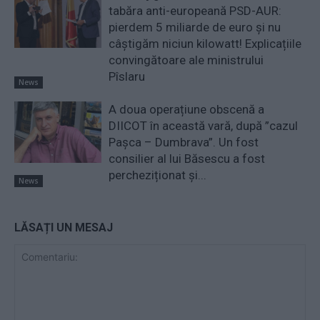
tabăra anti-europeană PSD-AUR:
pierdem 5 miliarde de euro și nu
câștigăm niciun kilowatt! Explicațiile
convingătoare ale ministrului
Pîslaru
News
A doua operațiune obscenă a
DIICOT în această vară, după ”cazul
Pașca – Dumbrava”. Un fost
consilier al lui Băsescu a fost
percheziționat și...
News
LĂSAȚI UN MESAJ