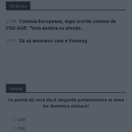
24 de ore
21.40
Comisia Europeană, după ororile comise de
PSD-AUR: ”Vom analiza cu atenție...
19.50
Să vă amintesc cine e Voineag
Sondaj
Ce partid ați vota dacă alegerile parlamentare ar avea
loc duminica viitoare?
USR
PNL