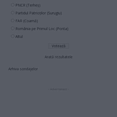
PNCR (Terheș)
Partidul Patrioților (Surugiu)
FAR (Coarnă)
România pe Primul Loc (Ponta)
Altul
Arată rezultatele
Arhiva sondajelor
- Advertisment -