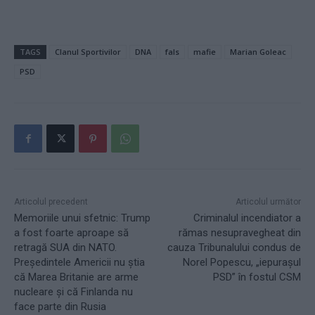
TAGS
Clanul Sportivilor
DNA
fals
mafie
Marian Goleac
PSD
Articolul precedent
Articolul următor
Memoriile unui sfetnic: Trump
Criminalul incendiator a
a fost foarte aproape să
rămas nesupravegheat din
retragă SUA din NATO.
cauza Tribunalului condus de
Președintele Americii nu știa
Norel Popescu, „iepurașul
că Marea Britanie are arme
PSD” în fostul CSM
nucleare și că Finlanda nu
face parte din Rusia