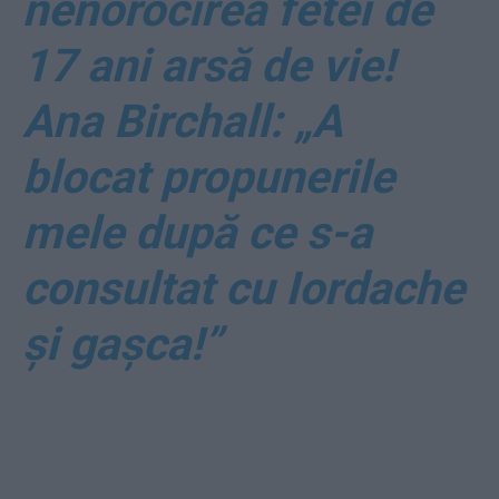
nenorocirea fetei de
17 ani arsă de vie!
Ana Birchall: „A
blocat propunerile
mele după ce s-a
consultat cu Iordache
şi gaşca!”