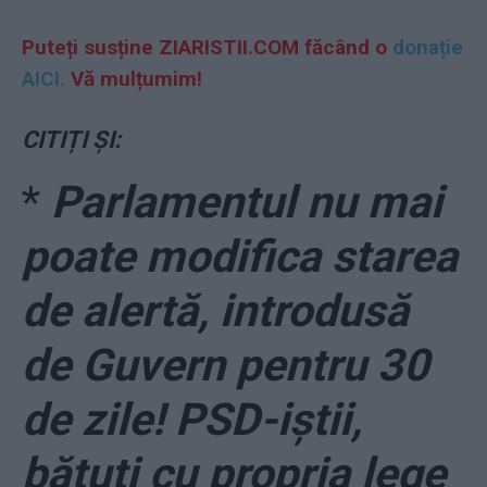
Puteți susține ZIARISTII.COM făcând o
donație
AICI.
Vă mulțumim!
CITIȚI ȘI:
*
Parlamentul nu mai
poate modifica starea
de alertă, introdusă
de Guvern pentru 30
de zile! PSD-iștii,
bătuți cu propria lege