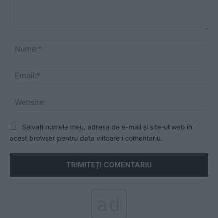
Comentariu:
Nu
Ema
Web
Salvați numele meu, adresa de e-mail și site-ul web în
acest browser pentru data viitoare i comentariu.
ad