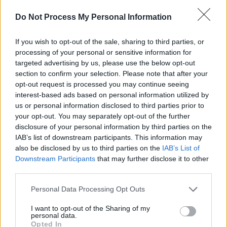
Do Not Process My Personal Information
*
Un mesaj care dinamitează frontul anti-PSD.
Năsui și Voiculescu (USR-PLUS): „De liste
If you wish to opt-out of the sale, sharing to third parties, or
processing of your personal or sensitive information for
comune nici nu poate fi vorba!”
targeted advertising by us, please use the below opt-out
section to confirm your selection. Please note that after your
*
„Olguțul” Manda și-
opt-out request is processed you may continue seeing
interest-based ads based on personal information utilized by
a tras apartament de
us or personal information disclosed to third parties prior to
your opt-out. You may separately opt-out of the further
lux la Bruxelles, cu un
disclosure of your personal information by third parties on the
IAB’s list of downstream participants. This information may
also be disclosed by us to third parties on the
IAB’s List of
credit de 240.000 de
Downstream Participants
that may further disclose it to other
third parties.
euro
Personal Data Processing Opt Outs
I want to opt-out of the Sharing of my
personal data.
Opted In