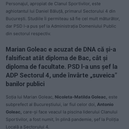
Personajul, apropiat de Clanul Sportivilor, este
aghiotantul lui Daniel Băluță, primarul Sectorului 4 din
București. Studiile îi permiteau să fie cel mult măturător,
dar PSD l-a pus șef la Administrația Domeniului Public
din sectorul respectiv.
Marian Goleac e acuzat de DNA că și-a
falsificat atât diploma de Bac, cât și
diploma de facultate. PSD l-a uns șef la
ADP Sectorul 4, unde învârte „suveica”
banilor publici
Soția lui Marian Goleac,
Nicoleta-Matilda Goleac,
este
subprefect al Bucureștiului, iar fiul celor doi,
Antonio
Goleac,
care-și face veacul la piscina liderului Clanului
Sportivilor, a fost numit, în plină pandemie, șef la Poliția
Locală a Sectorului 4.