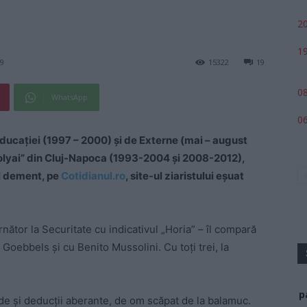
20
19
19
15322
19
08
WhatsApp
06
Educației (1997 – 2000) și de Externe (mai – august
-Bolyai” din Cluj-Napoca (1993-2004 și 2008-2012),
ul dement, pe
Cotidianul.ro
, site-ul ziaristului eșuat
nător la Securitate cu indicativul „Horia” – îl compară
Goebbels și cu Benito Mussolini. Cu toți trei, la
p
de și deducții aberante, de om scăpat de la balamuc.