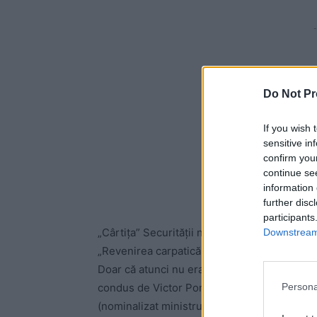
-
Do Not Pr
If you wish 
sensitive in
confirm you
continue se
information 
further disc
participants
„Cârtița” Securității nu se află la primul der
Downstream 
„Revenirea carpatică a lui Goebbels și Musso
Doar că atunci nu era Klaus Iohannis, ci Tra
Persona
condus de Victor Ponta, în 2012, președint
(nominalizat ministru de Externe), spunând