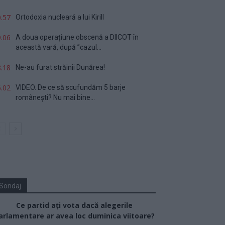
.57
Ortodoxia nucleară a lui Kirill
.06
A doua operațiune obscenă a DIICOT în
această vară, după ”cazul...
.18
Ne-au furat străinii Dunărea!
.02
VIDEO. De ce să scufundăm 5 barje
românești? Nu mai bine...
Sondaj
Ce partid ați vota dacă alegerile
arlamentare ar avea loc duminica viitoare?