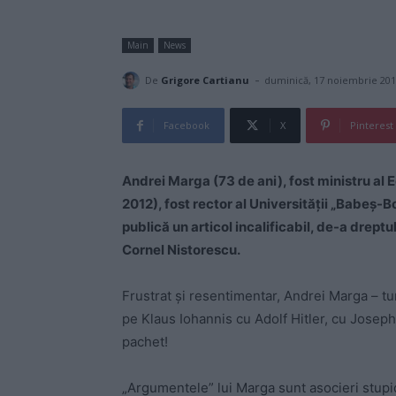
Main
News
-
De
Grigore Cartianu
duminică, 17 noiembrie 20
Facebook
X
Pinterest
Andrei Marga (73 de ani), fost ministru al 
2012), fost rector al Universității „Babeș
publică un articol incalificabil, de-a drept
Cornel Nistorescu.
Frustrat și resentimentar, Andrei Marga – tur
pe Klaus Iohannis cu Adolf Hitler, cu Joseph 
pachet!
„Argumentele” lui Marga sunt asocieri stupi