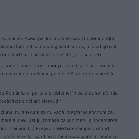
 României. Acest partid, indispensabil în democrația
lismul luminat sau ecologismul serios, a făcut greșeli
neștiind să-și prezinte deciziile și să se apere.”
a, anume, încercarea unor parveniți care au apucat la
de a distruge pluralismul politic, atât de greu cucerit în
tru România, ci parte a problemei în care ea se afundă
ecât încă cinci ani pierduți.”
nciuna, nu are cum să nu vadă creșterea economică,
izare a unei justiții, rămase ca la nimeni, și încercarea
ltimii trei ani. (…) Președintele bate câmpii profund
a românilor». Iar când nu ai făcut ceva pentru români, s-