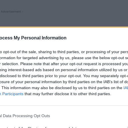
 Advertisement -
ocess My Personal Information
to opt-out of the sale, sharing to third parties, or processing of your per
formation for targeted advertising by us, please use the below opt-out s
r selection. Please note that after your opt-out request is processed y
eing interest-based ads based on personal information utilized by us or
disclosed to third parties prior to your opt-out. You may separately opt-
losure of your personal information by third parties on the IAB’s list of
. This information may also be disclosed by us to third parties on the
IA
apaj de acest gen. În 2010 a publicat articolul
Participants
that may further disclose it to other third parties.
lini?”, cu țintă – ca și acum – președintele României.
ian Băsescu. La învestirea sinistrului Guvern USL
l Data Processing Opt Outs
ele Băsescu a refuzat să dea mâna cu Marga
 „nu dau mâna cu cineva care m-a comparat cu