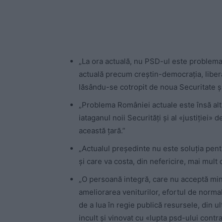
„La ora actuală, nu PSD-ul este problema
actuală precum creștin-democrația, libera
lăsându-se cotropit de noua Securitate și 
„Problema României actuale este însă alt
iataganul noii Securități și al «justiției» 
această țară.”
„Actualul președinte nu este soluția pen
și care va costa, din nefericire, mai mult d
„O persoană integră, care nu acceptă mi
ameliorarea veniturilor, efortul de normal
de a lua în regie publică resursele, din u
incult și vinovat cu «lupta psd-ului contr