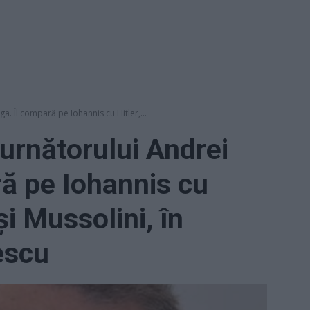
a. Îl compară pe Iohannis cu Hitler,...
turnătorului Andrei
ă pe Iohannis cu
și Mussolini, în
rescu