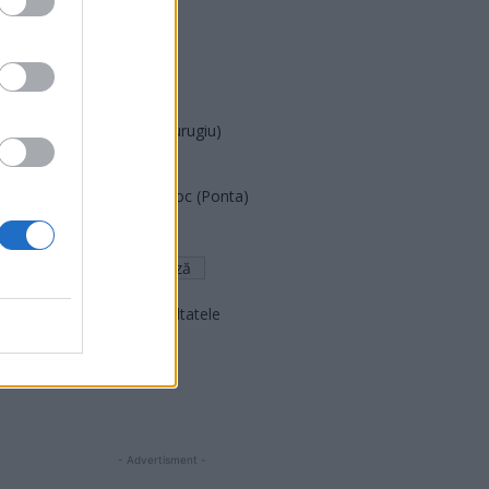
PUSL (D. Voiculescu)
PNȚCD (Pavelescu)
PNCR (Terheș)
Partidul Patrioților (Surugiu)
FAR (Coarnă)
România pe Primul Loc (Ponta)
Altul
Arată rezultatele
Arhiva sondajelor
- Advertisment -