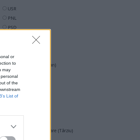
USR
PNL
PSD
AUR
UDMR
PMP (Tomac)
sonal or
ection to
Forța Dreptei (L. Orban)
ou may
PNȚMM
 personal
out of the
REPER
 downstream
SENS
B’s List of
SOS (Șoșoacă)
POT (Gavrilă)
PACE (Peia)
Acțiunea Conservatoare (Târziu)
PDF (Lazarus)