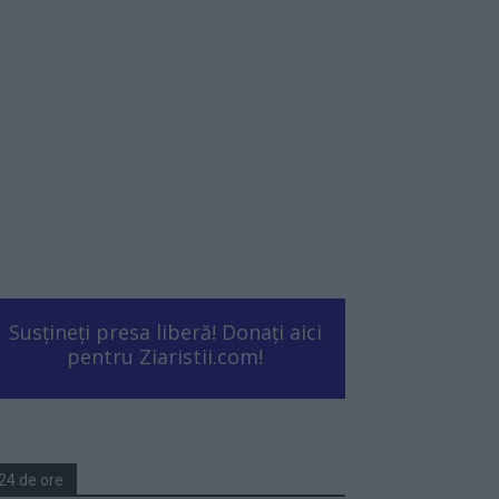
Susțineți presa liberă! Donați aici
pentru Ziaristii.com!
24 de ore