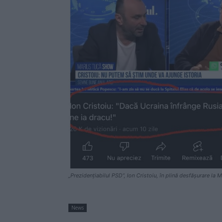
„Prezidențiabilul PSD“, Ion Cristoiu, în plină desfășurare la 
News