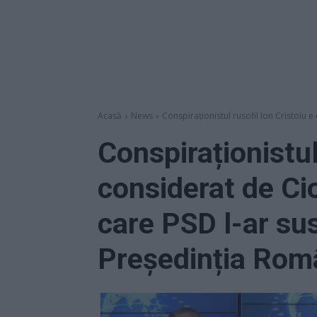
Acasă
News
Conspiraționistul rusofil Ion Cristoiu 
Conspiraționistul
considerat de Ci
care PSD l-ar su
Președinția Româ