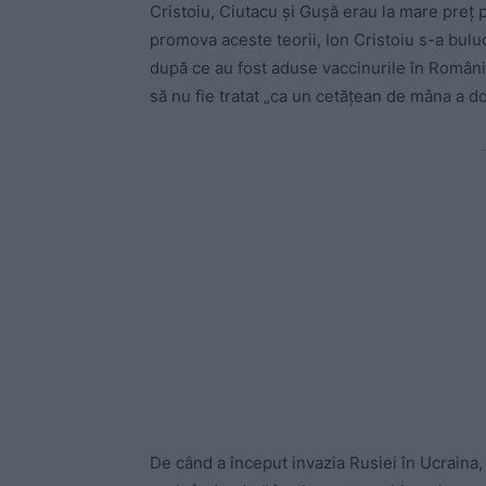
Cristoiu, Ciutacu și Gușă erau la mare preț p
promova aceste teorii, Ion Cristoiu s-a buluc
după ce au fost aduse vaccinurile în România. 
să nu fie tratat „ca un cetățean de mâna a do
-
De când a început invazia Rusiei în Ucraina, C