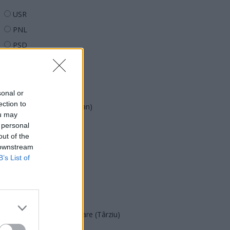
USR
PNL
PSD
AUR
UDMR
PMP (Tomac)
sonal or
ection to
Forța Dreptei (L. Orban)
ou may
PNȚMM
 personal
out of the
REPER
 downstream
SENS
B’s List of
SOS (Șoșoacă)
POT (Gavrilă)
PACE (Peia)
Acțiunea Conservatoare (Târziu)
PDF (Lazarus)