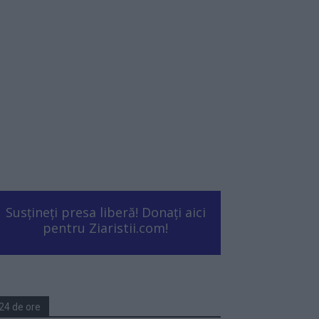
Susțineți presa liberă! Donați aici
pentru Ziaristii.com!
24 de ore