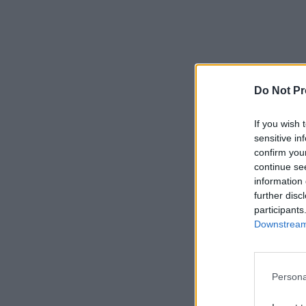
Do Not Pr
If you wish 
sensitive in
confirm you
continue se
information 
further disc
participants
Downstream 
Persona