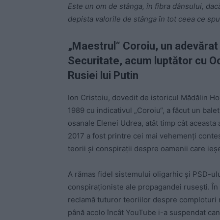
Este un om de stânga, în fibra dânsului, dacă
depista valorile de stânga în tot ceea ce spu
„Maestrul“ Coroiu, un adevărat 
Securitate, acum luptător cu Oc
Rusiei lui Putin
Ion Cristoiu, dovedit de istoricul Mădălin Ho
1989 cu indicativul „Coroiu“, a făcut un balet
osanale Elenei Udrea, atât timp cât aceasta a
2017 a fost printre cei mai vehemenți contest
teorii și conspirații despre oamenii care ieș
A rămas fidel sistemului oligarhic și PSD-ul
conspiraționiste ale propagandei rusești. Î
reclamă tuturor teoriilor despre comploturi
până acolo încât YouTube i-a suspendat cana