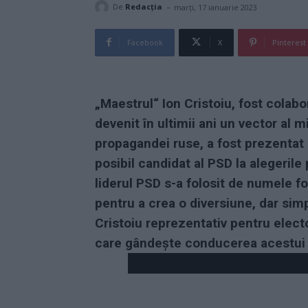
-
De
Redacţia
marți, 17 ianuarie 2023
Facebook
X
Pinterest
„Maestrul“ Ion Cristoiu, fost colabor
devenit în ultimii ani un vector al m
propagandei ruse, a fost prezentat 
posibil candidat al PSD la alegerile
liderul PSD s-a folosit de numele fo
pentru a crea o diversiune, dar sim
Cristoiu reprezentativ pentru elec
care gândește conducerea acestui 