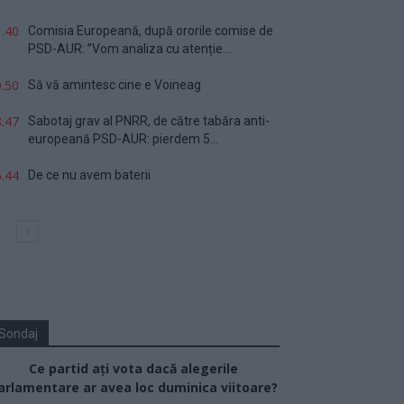
.40
Comisia Europeană, după ororile comise de
PSD-AUR: ”Vom analiza cu atenție...
.50
Să vă amintesc cine e Voineag
.47
Sabotaj grav al PNRR, de către tabăra anti-
europeană PSD-AUR: pierdem 5...
.44
De ce nu avem baterii
Sondaj
Ce partid ați vota dacă alegerile
arlamentare ar avea loc duminica viitoare?