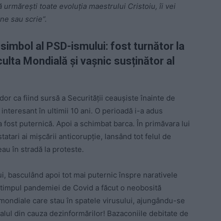
 urmărești toate evoluția maestrului Cristoiu, îi vei
ne sau scrie“.
simbol al PSD-ismului: fost turnător la
ulta Mondială și vașnic susținător al
dor ca fiind sursă a Securității ceaușiste înainte de
 interesant în ultimii 10 ani. O perioadă i-a adus
 fost puternică. Apoi a schimbat barca. În primăvara lui
atari ai mișcării anticorupție, lansând tot felul de
eau în stradă la proteste.
ui, basculând apoi tot mai puternic înspre narativele
n timpul pandemiei de Covid a făcut o neobosită
 mondiale care stau în spatele virusului, ajungându-se
lul din cauza dezinformărilor! Bazaconiile debitate de