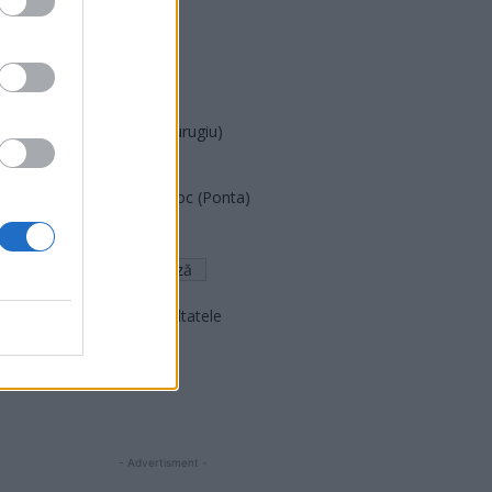
PUSL (D. Voiculescu)
PNȚCD (Pavelescu)
PNCR (Terheș)
Partidul Patrioților (Surugiu)
FAR (Coarnă)
România pe Primul Loc (Ponta)
Altul
Arată rezultatele
Arhiva sondajelor
- Advertisment -