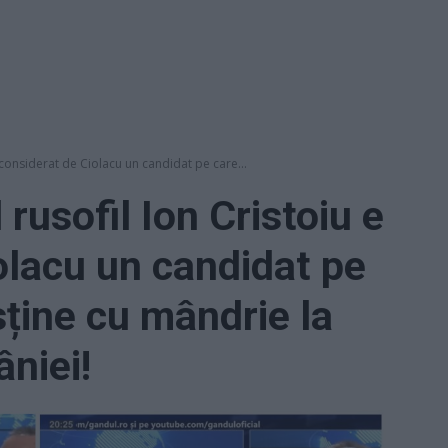
e considerat de Ciolacu un candidat pe care...
 rusofil Ion Cristoiu e
olacu un candidat pe
sține cu mândrie la
niei!