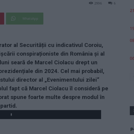
2996
6
21
WhatsApp
19
08
ator al Securității cu indicativul Coroiu,
ișcării conspiraționiste din România și al
06
luni seară de Marcel Ciolacu drept un
 prezidențiale din 2024. Cel mai probabil,
stului director al „Evenimentului zilei“
plul fapt că Marcel Ciolacu îl consideră pe
torat spune foarte multe despre modul în
partid.
Play
p