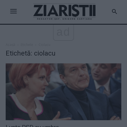
ad
Acasă
Etichete
Ciolacu
Etichetă: ciolacu