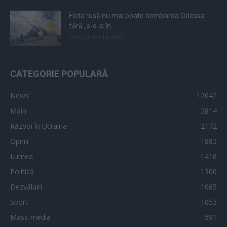
Flota rusă nu mai poate bombarda Odessa
fără „s-o ia în...
vineri, 8 aprilie 2022
CATEGORIE POPULARĂ
News
12042
Main
2814
Război în Ucraina
2172
Opinii
1883
Lumea
1416
Politică
1300
Dezvăluiri
1065
Sport
1053
Mass-media
591