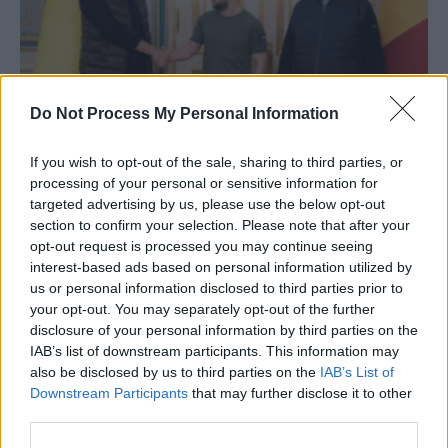
Do Not Process My Personal Information
Regimul ilegitim de la București aliniază
România cu Ungaria și Slovacia,...
If you wish to opt-out of the sale, sharing to third parties, or
Matei Udrea
-
luni, 23 decembrie 2024
31
processing of your personal or sensitive information for
targeted advertising by us, please use the below opt-out
section to confirm your selection. Please note that after your
opt-out request is processed you may continue seeing
interest-based ads based on personal information utilized by
us or personal information disclosed to third parties prior to
your opt-out. You may separately opt-out of the further
disclosure of your personal information by third parties on the
IAB’s list of downstream participants. This information may
also be disclosed by us to third parties on the
IAB’s List of
Downstream Participants
that may further disclose it to other
third parties.
Iohannis și PSD plănuiesc amânarea