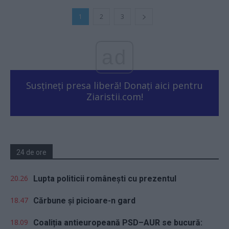
1
2
3
ad
Susțineți presa liberă! Donați aici pentru
Ziaristii.com!
24 de ore
20.26
Lupta politicii românești cu prezentul
18.47
Cărbune și picioare-n gard
18.09
Coaliția antieuropeană PSD–AUR se bucură: