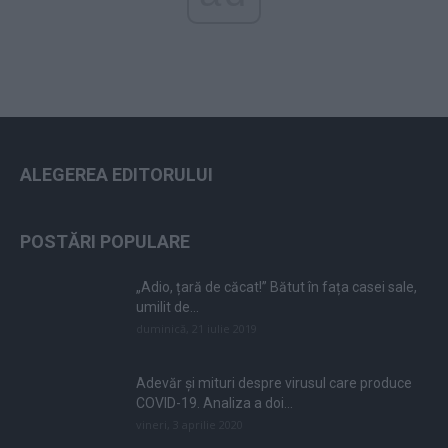
ALEGEREA EDITORULUI
POSTĂRI POPULARE
„Adio, țară de căcat!” Bătut în fața casei sale,
umilit de...
duminică, 21 iulie 2019
Adevăr și mituri despre virusul care produce
COVID-19. Analiza a doi...
vineri, 3 aprilie 2020