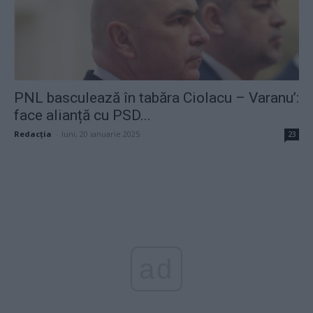
PNL basculează în tabăra Ciolacu – Varanu’:
face alianță cu PSD...
Redacţia
-
luni, 20 ianuarie 2025
23
ad