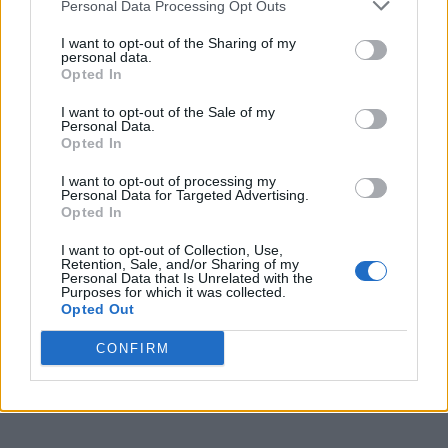
Personal Data Processing Opt Outs
alegerilor prezidențiale până spre sfârșitul
I want to opt-out of the Sharing of my
lunii...
personal data.
Opted In
Redacţia
-
vineri, 20 decembrie 2024
7
I want to opt-out of the Sale of my
Personal Data.
Opted In
I want to opt-out of processing my
Personal Data for Targeted Advertising.
Opted In
I want to opt-out of Collection, Use,
Retention, Sale, and/or Sharing of my
Personal Data that Is Unrelated with the
Purposes for which it was collected.
Opted Out
Năsui dezvăluie ce înseamnă „situație
CONFIRM
gravă“ pentru Ciolacu: „Din 1.000 de...
Redacţia
-
vineri, 20 decembrie 2024
1