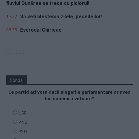
fluviul Dunărea se trece cu piciorul!
17.32
Vă veți blestema zilele, pesedeilor!
08.38
Escrocul Chirieac
Sondaj
Ce partid ați vota dacă alegerile parlamentare ar avea
loc duminica viitoare?
USR
PNL
PSD