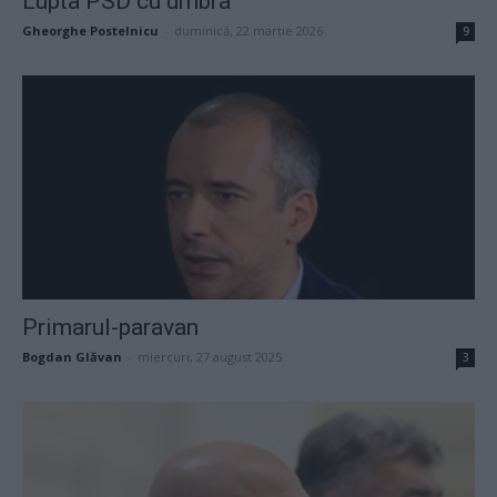
Lupta PSD cu umbra
Gheorghe Postelnicu
-
duminică, 22 martie 2026
9
Primarul-paravan
Bogdan Glăvan
-
miercuri, 27 august 2025
3