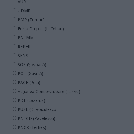
AUR
UDMR
PMP (Tomac)
Forța Dreptei (L. Orban)
PNȚMM
REPER
SENS
SOS (Șoșoacă)
POT (Gavrilă)
PACE (Peia)
Acțiunea Conservatoare (Târziu)
PDF (Lazarus)
PUSL (D. Voiculescu)
PNȚCD (Pavelescu)
PNCR (Terheș)