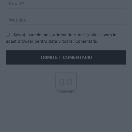
Ema
Web
Salvați numele meu, adresa de e-mail și site-ul web în
acest browser pentru data viitoare i comentariu.
ad
- Advertisment -