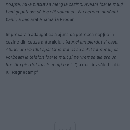
noapte, mi-a plăcut să merg la cazino. Aveam foarte mulți
bani și puteam să joc cât voiam eu. Nu ceream nimănui
bani”,
a declarat Anamaria Prodan.
Impresara a adăugat că a ajuns să petreacă nopțile în
cazino din cauza anturajului.
”Atunci am pierdut şi casa.
Atunci am vândut apartamentul ca să achit telefonul, că
vorbeam la telefon foarte mult şi pe vremea aia era un
lux. Am pierdut foarte mulţi bani…”,
a mai dezvăluit soția
lui Reghecampf.