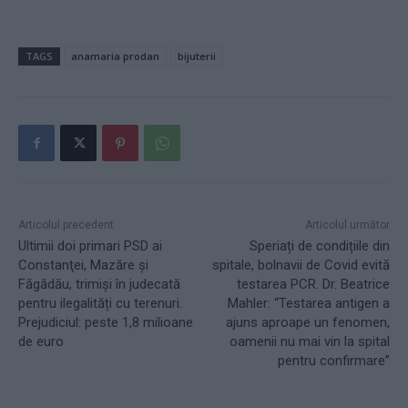
TAGS
anamaria prodan
bijuterii
Articolul precedent
Articolul următor
Ultimii doi primari PSD ai
Speriați de condițiile din
Constanţei, Mazăre şi
spitale, bolnavii de Covid evită
Făgădău, trimişi în judecată
testarea PCR. Dr. Beatrice
pentru ilegalități cu terenuri.
Mahler: “Testarea antigen a
Prejudiciul: peste 1,8 milioane
ajuns aproape un fenomen,
de euro
oamenii nu mai vin la spital
pentru confirmare”