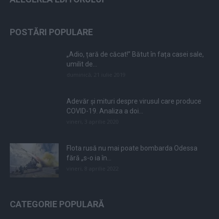
POSTĂRI POPULARE
„Adio, țară de căcat!” Bătut în fața casei sale,
umilit de...
duminică, 21 iulie 2019
Adevăr și mituri despre virusul care produce
COVID-19. Analiza a doi...
vineri, 3 aprilie 2020
Flota rusă nu mai poate bombarda Odessa
fără „s-o ia în...
vineri, 8 aprilie 2022
CATEGORIE POPULARĂ