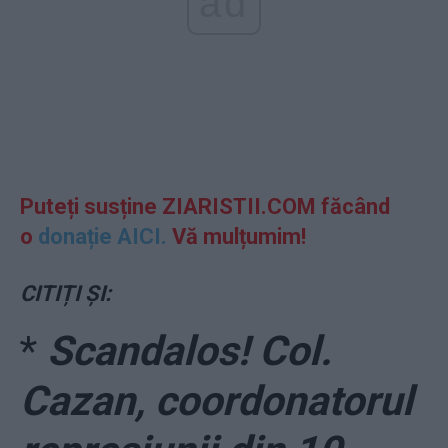
ad
Puteți susține ZIARISTII.COM făcând
o
donație AICI.
Vă mulțumim!
CITIȚI ȘI:
*
Scandalos! Col.
Cazan, coordonatorul