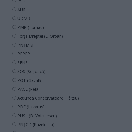
PSD
AUR
UDMR
PMP (Tomac)
Forța Dreptei (L. Orban)
PNȚMM
REPER
SENS
SOS (Șoșoacă)
POT (Gavrilă)
PACE (Peia)
Acțiunea Conservatoare (Târziu)
PDF (Lazarus)
PUSL (D. Voiculescu)
PNȚCD (Pavelescu)