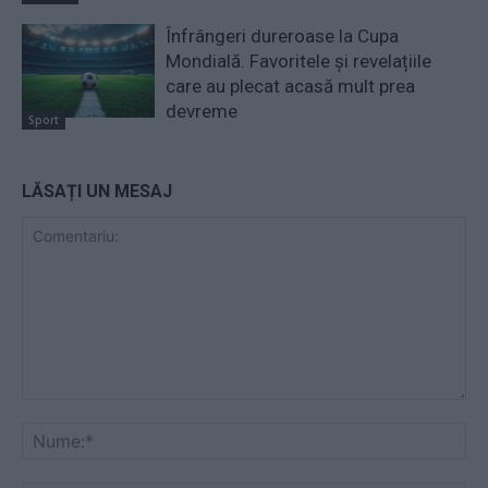
Înfrângeri dureroase la Cupa
Mondială. Favoritele și revelațiile
care au plecat acasă mult prea
devreme
Sport
LĂSAȚI UN MESAJ
Comentariu:
Nu