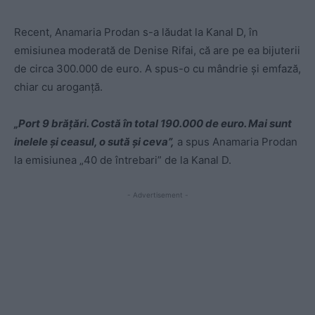
Recent, Anamaria Prodan s-a lăudat la Kanal D, în
emisiunea moderată de Denise Rifai, că are pe ea bijuterii
de circa 300.000 de euro. A spus-o cu mândrie și emfază,
chiar cu aroganță.
„Port 9 brăţări. Costă în total 190.000 de euro. Mai sunt
inelele şi ceasul, o sută şi ceva”,
a spus Anamaria Prodan
la emisiunea „40 de întrebari” de la Kanal D.
- Advertisement -