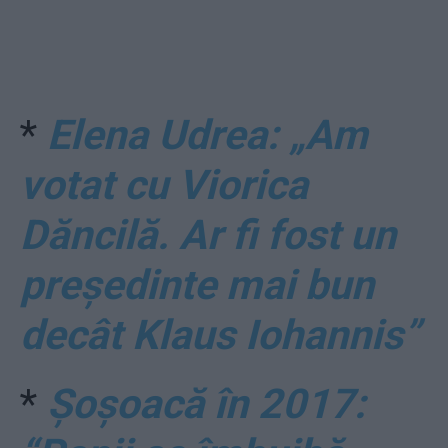
*
Elena Udrea: „Am
votat cu Viorica
Dăncilă. Ar fi fost un
președinte mai bun
decât Klaus Iohannis”
*
Șoșoacă în 2017: