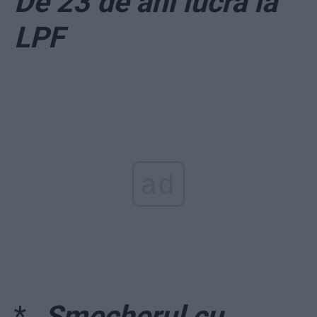
De 23 de ani lucra la
LPF
ad
*
„Șmecherul cu