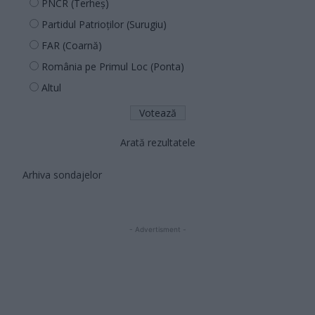
PNCR (Terheș)
Partidul Patrioților (Surugiu)
FAR (Coarnă)
România pe Primul Loc (Ponta)
Altul
Arată rezultatele
Arhiva sondajelor
- Advertisment -