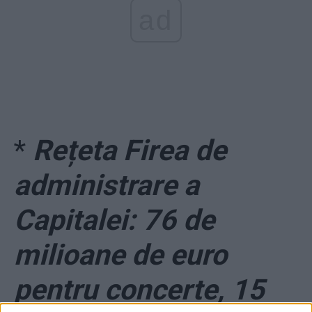
ad
*
Rețeta Firea de
administrare a
Capitalei: 76 de
milioane de euro
pentru concerte, 15