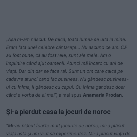
„Aşa m-am născut. De mică, toată lumea se uita la mine.
Eram fata unei celebre cântareţe… Nu ascund ce am. Că
au fost bune, că au fost rele, sunt ale mele. Am o
împlinire când ajut oamenii. Atunci mă încarc cu ani de
viaţă. Dar din dar se face rai. Sunt un om care calcă pe
cadavre atunci cand fac business. Nu gândesc business-
ul cu inima, îl gândesc cu capul. Cu inima gandesc doar
când e vorba de ai mei”,
a mai spus
Anamaria Prodan.
Și-a pierdut casa la jocuri de noroc
”Mi-au plăcut foarte mult jocurile de noroc, mi-a plăcut
viața asta și am vrut să experimentez. Mi-a plăcut viața de