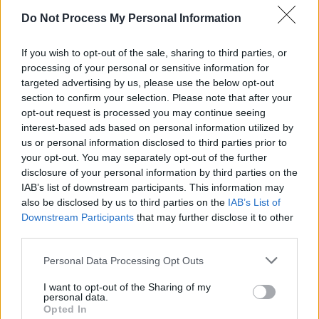
milioane pentru
Do Not Process My Personal Information
rețeaua de
If you wish to opt-out of the sale, sharing to third parties, or
processing of your personal or sensitive information for
termoficare
targeted advertising by us, please use the below opt-out
section to confirm your selection. Please note that after your
opt-out request is processed you may continue seeing
*
Cumpănașu
interest-based ads based on personal information utilized by
us or personal information disclosed to third parties prior to
your opt-out. You may separately opt-out of the further
flirtează periculos cu
disclosure of your personal information by third parties on the
IAB’s list of downstream participants. This information may
minore pe TikTok. Se
also be disclosed by us to third parties on the
IAB’s List of
Downstream Participants
that may further disclose it to other
laudă cu „dotările”
third parties.
Personal Data Processing Opt Outs
sale: „Este «din
I want to opt-out of the Sharing of my
personal data.
fabrică» și
Opted In