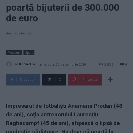
poartă bijuterii de 300.000
de euro
Anamaria Prodan
Moravuri
Sport
-
De
Redacţia
miercuri, 30 decembrie 2020
21836
0
Facebook
X
Pinterest
Impresarul de fotbaliști Anamaria Prodan (48
de ani), soţia antrenorului Laurenţiu
Reghecampf (45 de ani), afișează o lipsă de
modestie sfidătoare. Nu doar că poartă la