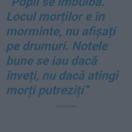
“Popii se îmbuibă.
Locul morților e în
morminte, nu afișați
pe drumuri. Notele
bune se iau dacă
înveți, nu dacă atingi
morți putreziți”
- Advertisement -