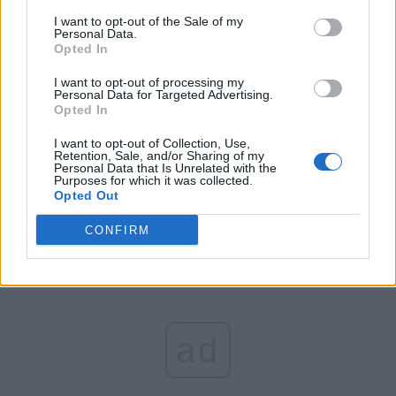
funcționează perfect.
I want to opt-out of the Sale of my
Personal Data.
Opted In
Pentru fete și femei
I want to opt-out of processing my
Personal Data for Targeted Advertising.
este foarte bine,
Opted In
I want to opt-out of Collection, Use,
crede-mă!”
Retention, Sale, and/or Sharing of my
Personal Data that Is Unrelated with the
Purposes for which it was collected.
Opted Out
CONFIRM
ad