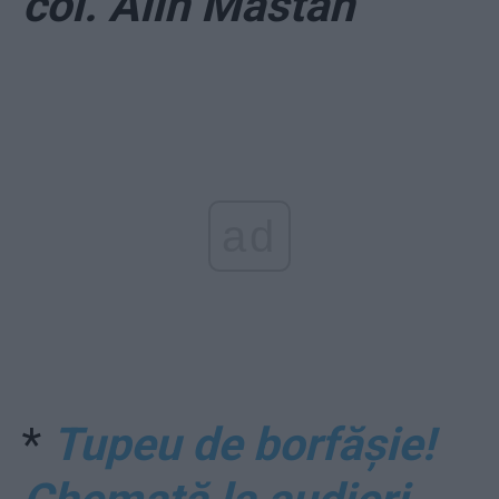
col. Alin Mastan
ad
*
Tupeu de borfășie!