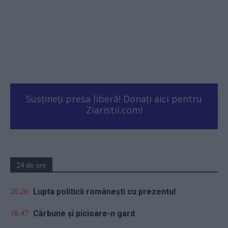
Susțineți presa liberă! Donați aici pentru
Ziaristii.com!
24 de ore
20.26
Lupta politicii românești cu prezentul
18.47
Cărbune și picioare-n gard