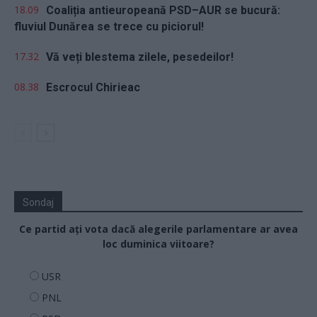
18.09
Coaliția antieuropeană PSD–AUR se bucură:
fluviul Dunărea se trece cu piciorul!
17.32
Vă veți blestema zilele, pesedeilor!
08.38
Escrocul Chirieac
Sondaj
Ce partid ați vota dacă alegerile parlamentare ar avea
loc duminica viitoare?
USR
PNL