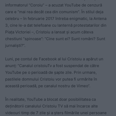
informatorul “Coroiu” – a acuzat YouTube de cenzură
care e “mai rea decât cea din comunism”. În stilul deja
celebru – în februarie 2017 întreba enigmatic, la Antena
3, cine le-a dat telefoane cu lanternă protestatarilor din
Piața Victoriei –, Cristoiu a lansat și acum câteva
chestiuni “spinoase”: “Cine sunt ei? Sunt români? Sunt
jurnaliști?”.
Luni, pe contul de Facebook al lui Cristoiu a apărut un
anunț: “Canalul cristoiuTv a fost suspendat de către
YouTube pe o perioadă de șapte zile. Prin urmare,
pastilele domnului Cristoiu vor putea fi urmărite în
această perioadă, pe canalul nostru de Vimeo“.
În realitate, YouTube a blocat doar posibilitatea ca
deținătorii canalului Cristoiu TV să mai încarce alte
videouri timp de 7 zile și a șters filmările unei persoane