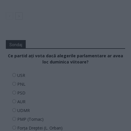
Sondaj
Ce partid ați vota dacă alegerile parlamentare ar avea
loc duminica viitoare?
USR
PNL
PSD
AUR
UDMR
PMP (Tomac)
Forța Dreptei (L. Orban)