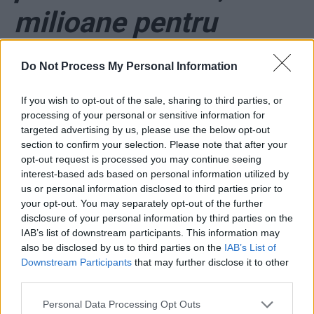
milioane pentru
rețeaua de
Do Not Process My Personal Information
termoficare
If you wish to opt-out of the sale, sharing to third parties, or
processing of your personal or sensitive information for
targeted advertising by us, please use the below opt-out
*
Cumpănașu
section to confirm your selection. Please note that after your
opt-out request is processed you may continue seeing
flirtează periculos cu
interest-based ads based on personal information utilized by
us or personal information disclosed to third parties prior to
minore pe TikTok. Se
your opt-out. You may separately opt-out of the further
disclosure of your personal information by third parties on the
IAB’s list of downstream participants. This information may
laudă cu „dotările”
also be disclosed by us to third parties on the
IAB’s List of
Downstream Participants
that may further disclose it to other
sale: „Este «din
third parties.
Personal Data Processing Opt Outs