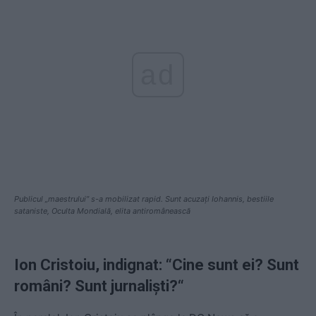
ad
Publicul „maestrului” s-a mobilizat rapid. Sunt acuzați Iohannis, bestiile
sataniste, Oculta Mondială, elita antiromânească
Ion Cristoiu, indignat
: “
Cine sunt ei? Sunt
români? Sunt jurnaliști?“