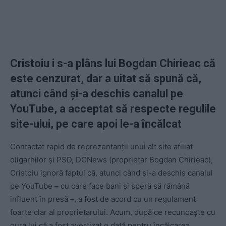
Cristoiu i s-a plâns lui Bogdan Chirieac că
este cenzurat, dar a uitat să spună că,
atunci când și-a deschis canalul pe
YouTube, a acceptat să respecte regulile
site-ului, pe care apoi le-a încălcat
Contactat rapid de reprezentanții unui alt site afiliat
oligarhilor și PSD, DCNews (proprietar Bogdan Chirieac),
Cristoiu ignoră faptul că, atunci când și-a deschis canalul
pe YouTube – cu care face bani și speră să rămână
influent în presă –, a fost de acord cu un regulament
foarte clar al proprietarului. Acum, după ce recunoaște cu
gura lui că a fost avertizat o dată pentru încălcarea