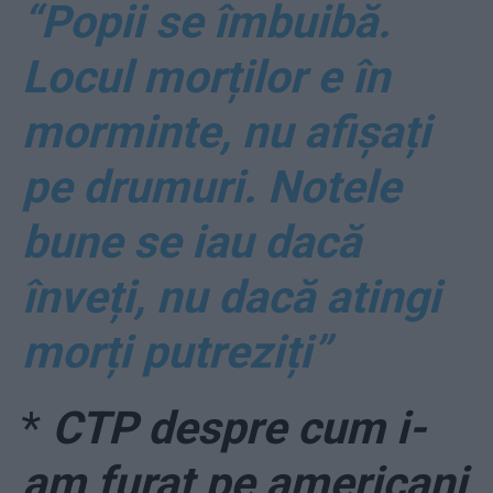
“Popii se îmbuibă.
Locul morților e în
morminte, nu afișați
pe drumuri. Notele
bune se iau dacă
înveți, nu dacă atingi
morți putreziți”
*
CTP despre cum i-
am furat pe americani