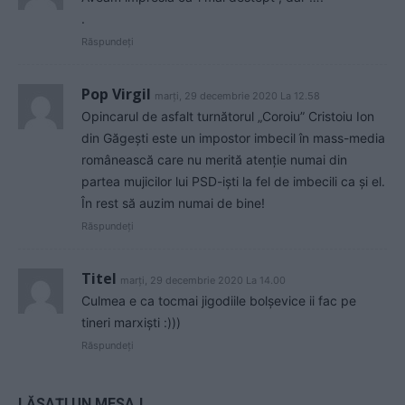
.
Răspundeți
Pop Virgil
marți, 29 decembrie 2020 La 12.58
Opincarul de asfalt turnătorul „Coroiu” Cristoiu Ion
din Găgeşti este un impostor imbecil în mass-media
românească care nu merită atenţie numai din
partea mujicilor lui PSD-işti la fel de imbecili ca şi el.
În rest să auzim numai de bine!
Răspundeți
Titel
marți, 29 decembrie 2020 La 14.00
Culmea e ca tocmai jigodiile bolșevice ii fac pe
tineri marxiști :)))
Răspundeți
LĂSAȚI UN MESAJ