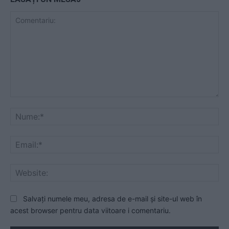
Comentariu:
Nu
Ema
Web
Salvați numele meu, adresa de e-mail și site-ul web în
acest browser pentru data viitoare i comentariu.