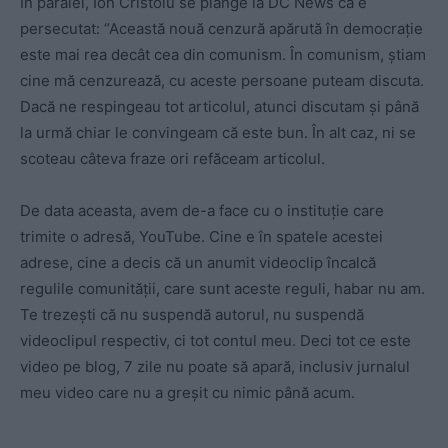
În paralel, Ion Cristoiu se plânge la DC News că e
persecutat: “Această nouă cenzură apărută în democrație
este mai rea decât cea din comunism. În comunism, știam
cine mă cenzurează, cu aceste persoane puteam discuta.
Dacă ne respingeau tot articolul, atunci discutam și până
la urmă chiar le convingeam că este bun. În alt caz, ni se
scoteau câteva fraze ori refăceam articolul.
De data aceasta, avem de-a face cu o instituție care
trimite o adresă, YouTube. Cine e în spatele acestei
adrese, cine a decis că un anumit videoclip încalcă
regulile comunității, care sunt aceste reguli, habar nu am.
Te trezești că nu suspendă autorul, nu suspendă
videoclipul respectiv, ci tot contul meu. Deci tot ce este
video pe blog, 7 zile nu poate să apară, inclusiv jurnalul
meu video care nu a greșit cu nimic până acum.