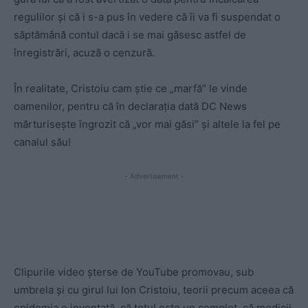
regulilor și că i s-a pus în vedere că îi va fi suspendat o
săptămână contul dacă i se mai găsesc astfel de
înregistrări, acuză o cenzură.
În realitate, Cristoiu cam știe ce „marfă” le vinde
oamenilor, pentru că în declarația dată DC News
mărturisește îngrozit că „vor mai găsi” și altele la fel pe
canalul său!
- Advertisement -
Clipurile video șterse de YouTube promovau, sub
umbrela și cu girul lui Ion Cristoiu, teorii precum aceea că
epidemia e inventată, că totul este un complot, că medicii