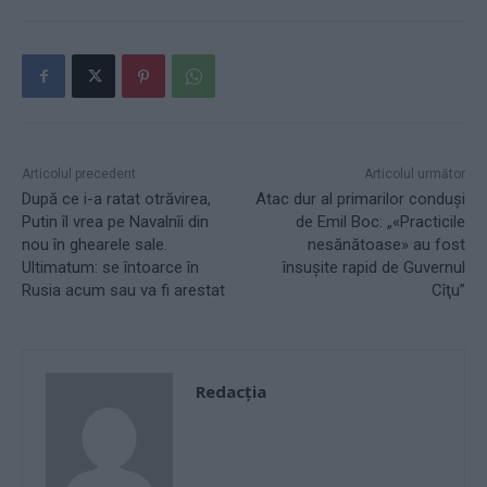
Articolul precedent
Articolul următor
După ce i-a ratat otrăvirea,
Atac dur al primarilor conduși
Putin îl vrea pe Navalnîi din
de Emil Boc: „«Practicile
nou în ghearele sale.
nesănătoase» au fost
Ultimatum: se întoarce în
însuşite rapid de Guvernul
Rusia acum sau va fi arestat
Cîţu”
Redacţia