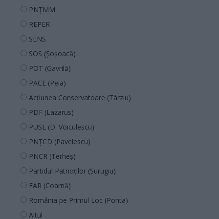
PNȚMM
REPER
SENS
SOS (Șoșoacă)
POT (Gavrilă)
PACE (Peia)
Acțiunea Conservatoare (Târziu)
PDF (Lazarus)
PUSL (D. Voiculescu)
PNȚCD (Pavelescu)
PNCR (Terheș)
Partidul Patrioților (Surugiu)
FAR (Coarnă)
România pe Primul Loc (Ponta)
Altul