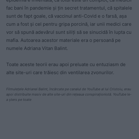
fac bani în pandemie și țin secret tratamentul, că spitalele
sunt de fapt goale, că vaccinul anti-Covid e o farsă, așa
cum a fost și cel pentru gripa porcină, iar unii medici care
vor să spună adevărul sunt siliți să se sinucidă în lupta cu
mafia. Autoarea acestor materiale era o persoană pe
numele Adriana Vitan Balint.
Toate aceste teorii erau apoi preluate cu entuziasm de
alte site-uri care trăiesc din ventilarea zvonurilor.
Filmulețele Adrianei Balint, încărcate pe canalul de YouTube al lui Cristoiu, erau
apoi distribuite masiv de alte site-uri din rețeaua conspiraționistă. YouTube le-
a șters pe toate