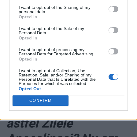
fabrică» și
I want to opt-out of the Sharing of my
funcționează perfect.
personal data.
Opted In
Pentru fete și femei
I want to opt-out of the Sale of my
Personal Data.
Opted In
este foarte bine,
I want to opt-out of processing my
Personal Data for Targeted Advertising.
crede-mă!”
Opted In
I want to opt-out of Collection, Use,
*
Deputat AUR: „Ziua
Retention, Sale, and/or Sharing of my
Personal Data that Is Unrelated with the
Purposes for which it was collected.
Sf. Ștefan – Ziua «V»
Opted Out
CONFIRM
a Vaccinării. Încep
astfel Zilele