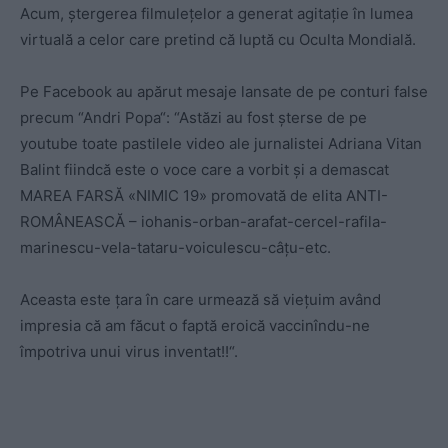
Acum, ștergerea filmulețelor a generat agitație în lumea
virtuală a celor care pretind că luptă cu Oculta Mondială.
Pe Facebook au apărut mesaje lansate de pe conturi false
precum “Andri Popa“: “Astăzi au fost șterse de pe
youtube toate pastilele video ale jurnalistei Adriana Vitan
Balint fiindcă este o voce care a vorbit și a demascat
MAREA FARSĂ «NIMIC 19» promovată de elita ANTI-
ROMÂNEASCĂ – iohanis-orban-arafat-cercel-rafila-
marinescu-vela-tataru-voiculescu-câțu-etc.
Aceasta este țara în care urmează să viețuim având
impresia că am făcut o faptă eroică vaccinîndu-ne
împotriva unui virus inventat!!“.