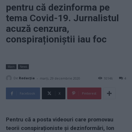
pentru că dezinforma pe
tema Covid-19. Jurnalistul
acuză cenzura,
conspiraționiștii iau foc
Main
News
-
De
Redacţia
marți, 29 decembrie 2020
10146
4
Facebook
X
Pinterest
Pentru că a posta videouri care promovau
teorii conspiraționiste și dezinformări, Ion