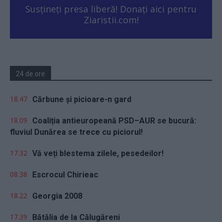
Susțineți presa liberă! Donați aici pentru
Ziaristii.com!
24 de ore
18.47
Cărbune și picioare-n gard
18.09
Coaliția antieuropeană PSD–AUR se bucură:
fluviul Dunărea se trece cu piciorul!
17.32
Vă veți blestema zilele, pesedeilor!
08.38
Escrocul Chirieac
18.22
Georgia 2008
17.39
Bătălia de la Călugăreni