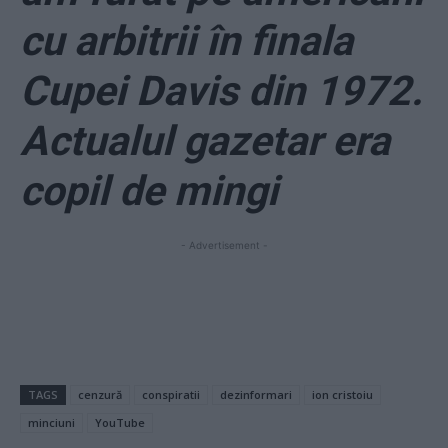
cu arbitrii în finala
Cupei Davis din 1972.
Actualul gazetar era
copil de mingi
- Advertisement -
TAGS
cenzură
conspiratii
dezinformari
ion cristoiu
minciuni
YouTube