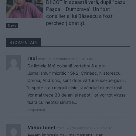
DIICOT în această vară, după ”cazul
Pașca – Dumbrava”. Un fost
consilier al lui Băsescu a fost
percheziționat și...
News
4 COMENTARII
raul
marți, 29 decembrie 2020 La 11.03
De lichele fãrã coloanã vertebralã e plin
„jurnalismul” mioritic : SRS, Chirieac, Nistorescu,
Coroiu, Andronic, sunt doar vârfurile ice-bergului ;
în spate stau moguli cinici si vânduti ciumei rosii.
Vor mai trece 30 de ani si nepotii lor vor tot virusa
tsara cu ineptsii sinistre…
Răspundeți
Mihoc Ionel
marți, 29 decembrie 2020 La 12.37
Aveam impresia ca-i mai destept , dar ….