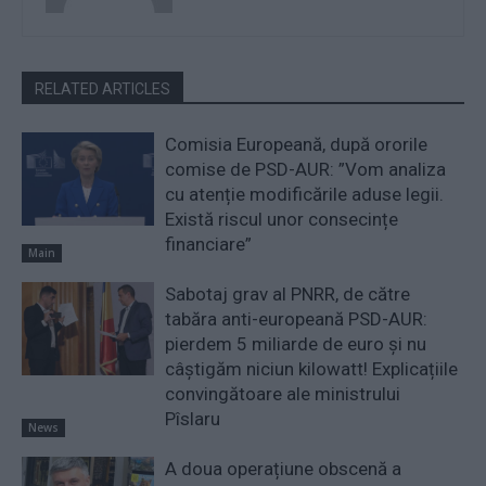
RELATED ARTICLES
Comisia Europeană, după ororile
comise de PSD-AUR: ”Vom analiza
cu atenție modificările aduse legii.
Există riscul unor consecințe
financiare”
Main
Sabotaj grav al PNRR, de către
tabăra anti-europeană PSD-AUR:
pierdem 5 miliarde de euro și nu
câștigăm niciun kilowatt! Explicațiile
convingătoare ale ministrului
Pîslaru
News
A doua operațiune obscenă a