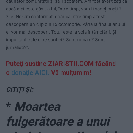
dăunător comunității și să-l scoatem. Am fost avertizați că
dacă mai este găsit altul, între timp, vom fi sancționați 7
zile. Ne-am conformat, doar că între timp a fost
descoperit un clip din 15 octombrie. Până la finalul anului,
ei vor mai descoperi. Totul este la voia întâmplării. Și
important este cine sunt ei? Sunt români? Sunt
jurnaliști?“.
Puteți susține ZIARISTII.COM făcând
o
donație AICI.
Vă mulțumim!
CITIȚI ȘI:
*
Moartea
fulgerătoare a unui