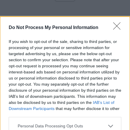
Do Not Process My Personal Information
If you wish to opt-out of the sale, sharing to third parties, or
processing of your personal or sensitive information for
*
VIDEO. Fake-news scandalos la Antena 3, în
targeted advertising by us, please use the below opt-out
apărarea primăriței Firea! Autoarea unei
section to confirm your selection. Please note that after your
opt-out request is processed you may continue seeing
minciuni colosale: Ana Maria Roman
interest-based ads based on personal information utilized by
us or personal information disclosed to third parties prior to
*
Moartea misterioasă a lui Costin Mărculescu,
your opt-out. You may separately opt-out of the further
disclosure of your personal information by third parties on the
actorul vulgar cu legături dubioase. Era falit și
IAB’s list of downstream participants. This information may
plin de datorii, îl căutau recuperatorii
also be disclosed by us to third parties on the
IAB’s List of
Downstream Participants
that may further disclose it to other
*
MAFIA PRIMARULUI BĂLUȚĂ. Șef al Poliției
third parties.
Locale din Sectorul 4, la piscina liderului unui
Personal Data Processing Opt Outs