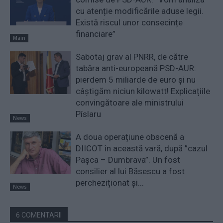
cu atenție modificările aduse legii.
Există riscul unor consecințe
financiare”
Main
Sabotaj grav al PNRR, de către
tabăra anti-europeană PSD-AUR:
pierdem 5 miliarde de euro și nu
câștigăm niciun kilowatt! Explicațiile
convingătoare ale ministrului
Pîslaru
News
A doua operațiune obscenă a
DIICOT în această vară, după ”cazul
Pașca – Dumbrava”. Un fost
consilier al lui Băsescu a fost
percheziționat și...
News
6 COMENTARII