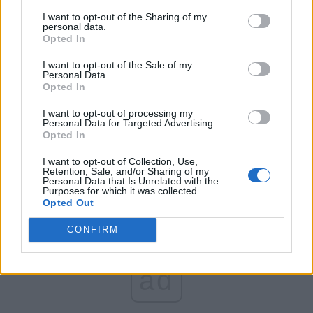
clan interlop. Polițistul este fiul șefului ADP
I want to opt-out of the Sharing of my
Sector 4 și al subprefectei Capitalei
personal data.
Opted In
*
Are unchiu’ o „artistă”!… Ciolacu despre
I want to opt-out of the Sale of my
Personal Data.
nepoata băgată fără concurs la ICR: „E un copil
Opted In
deosebit, o artistă. Zona ICR este tocmai
I want to opt-out of processing my
potrivită stilului ei. Nu m-a dus capul s-o pun
Personal Data for Targeted Advertising.
Opted In
nici şefă la aeroport, nici manager de spital”
I want to opt-out of Collection, Use,
Retention, Sale, and/or Sharing of my
Personal Data that Is Unrelated with the
Purposes for which it was collected.
Opted Out
CONFIRM
ad