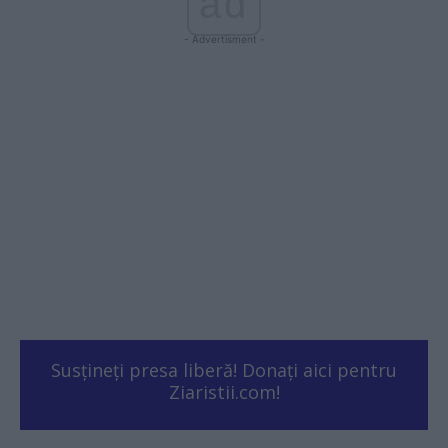
ad
- Advertisment -
Susțineți presa liberă! Donați aici pentru
Ziaristii.com!