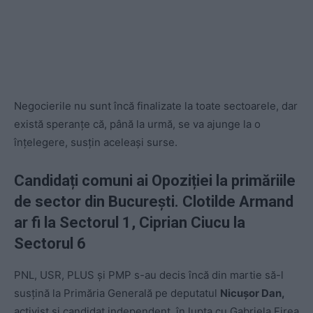
Negocierile nu sunt încă finalizate la toate sectoarele, dar
există speranțe că, până la urmă, se va ajunge la o
înțelegere, susțin aceleași surse.
Candidați comuni ai Opoziției la primăriile
de sector din București. Clotilde Armand
ar fi la Sectorul 1, Ciprian Ciucu la
Sectorul 6
PNL, USR, PLUS și PMP s-au decis încă din martie să-l
susțină la Primăria Generală pe deputatul
Nicușor Dan,
activist și candidat independent, în lupta cu Gabriela Firea