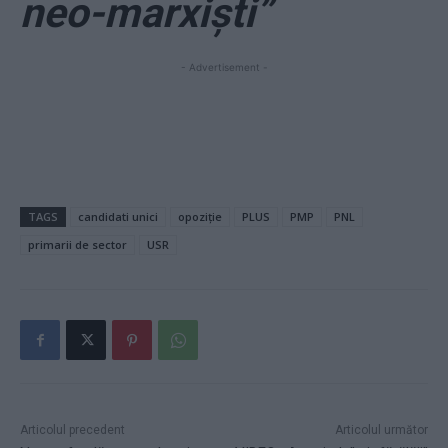
neo-marxiști”
- Advertisement -
TAGS
candidati unici
opoziție
PLUS
PMP
PNL
primarii de sector
USR
Articolul precedent
Articolul următor