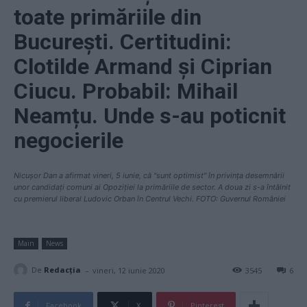
toate primăriile din
București. Certitudini:
Clotilde Armand și Ciprian
Ciucu. Probabil: Mihail
Neamțu. Unde s-au poticnit
negocierile
Nicușor Dan a afirmat vineri, 5 iunie, că "sunt optimist" în privința desemnării
unor candidați comuni ai Opoziției la primăriile de sector. A doua zi s-a întâlnit
cu premierul liberal Ludovic Orban în Centrul Vechi. FOTO: Guvernul României
Main
News
-
De
Redacţia
vineri, 12 iunie 2020
3545
6
Facebook
X
Pinterest