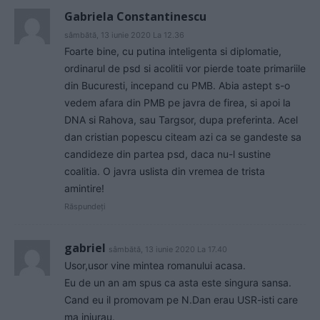
Gabriela Constantinescu
sâmbătă, 13 iunie 2020 La 12.36
Foarte bine, cu putina inteligenta si diplomatie,
ordinarul de psd si acolitii vor pierde toate primariile
din Bucuresti, incepand cu PMB. Abia astept s-o
vedem afara din PMB pe javra de firea, si apoi la
DNA si Rahova, sau Targsor, dupa preferinta. Acel
dan cristian popescu citeam azi ca se gandeste sa
candideze din partea psd, daca nu-l sustine
coalitia. O javra uslista din vremea de trista
amintire!
Răspundeți
gabriel
sâmbătă, 13 iunie 2020 La 17.40
Usor,usor vine mintea romanului acasa.
Eu de un an am spus ca asta este singura sansa.
Cand eu il promovam pe N.Dan erau USR-isti care
ma injurau.