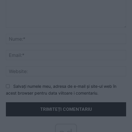
Comentariu:
Nu
Ema
Web
Salvați numele meu, adresa de e-mail și site-ul web în
acest browser pentru data viitoare i comentariu.