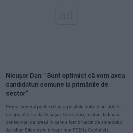
ad
Nicu
șor Dan
: “Sunt optimist c
ă vom avea
candidaturi comune la primăriile de
sector
”
Primul semnal public despre posibila unire a partidelor
de opoziție l-a dat Nicușor Dan vineri, 5 iunie, la finalul
conferinței de presă în care a fost bruscat de smardoiul
Aurelian Bădulescu (viceprimar PSD la Capitalei).