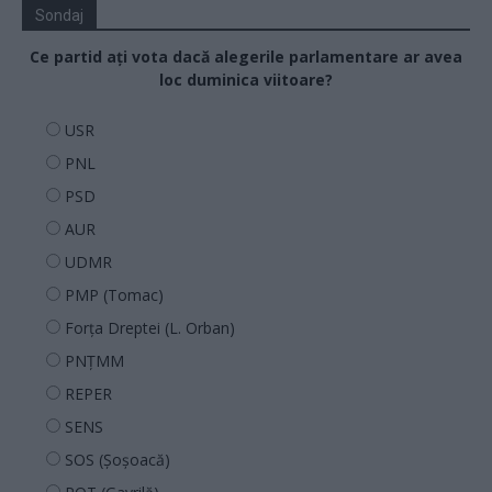
Sondaj
Ce partid ați vota dacă alegerile parlamentare ar avea
loc duminica viitoare?
USR
PNL
PSD
AUR
UDMR
PMP (Tomac)
Forța Dreptei (L. Orban)
PNȚMM
REPER
SENS
SOS (Șoșoacă)