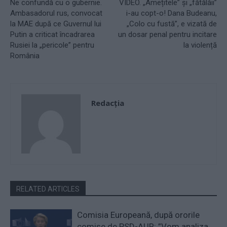
Ne confundă cu o gubernie.
VIDEO. „Amețitele” și „fătălăii”
Ambasadorul rus, convocat
i-au copt-o! Dana Budeanu,
la MAE după ce Guvernul lui
„Colo cu fustă”, e vizată de
Putin a criticat încadrarea
un dosar penal pentru incitare
Rusiei la „pericole” pentru
la violență
România
Redacţia
RELATED ARTICLES
Comisia Europeană, după ororile
comise de PSD-AUR: ”Vom analiza