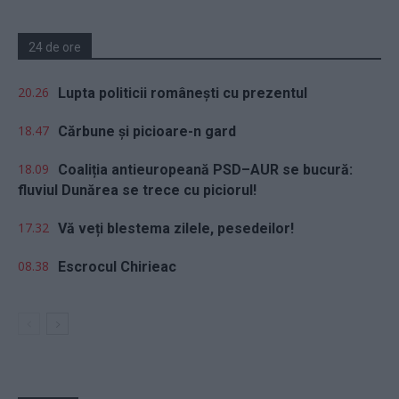
24 de ore
20.26
Lupta politicii românești cu prezentul
18.47
Cărbune și picioare-n gard
18.09
Coaliția antieuropeană PSD–AUR se bucură:
fluviul Dunărea se trece cu piciorul!
17.32
Vă veți blestema zilele, pesedeilor!
08.38
Escrocul Chirieac