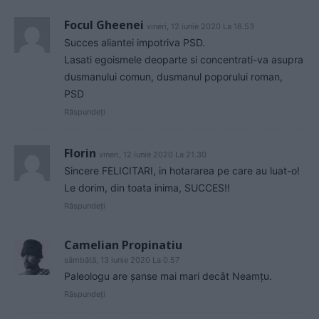
Focul Gheenei
vineri, 12 iunie 2020 La 18.53
Succes aliantei impotriva PSD.
Lasati egoismele deoparte si concentrati-va asupra
dusmanului comun, dusmanul poporului roman,
PSD
Răspundeți
Florin
vineri, 12 iunie 2020 La 21.30
Sincere FELICITARI, in hotararea pe care au luat-o!
Le dorim, din toata inima, SUCCES!!
Răspundeți
Camelian Propinatiu
sâmbătă, 13 iunie 2020 La 0.57
Paleologu are şanse mai mari decât Neamţu.
Răspundeți