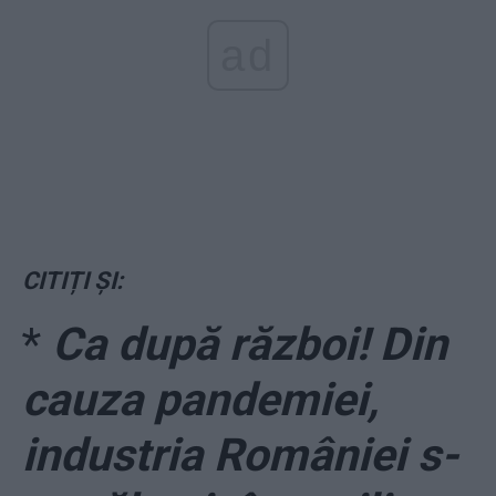
ad
CITIȚI ȘI:
*
Ca după război! Din
cauza pandemiei,
industria României s-