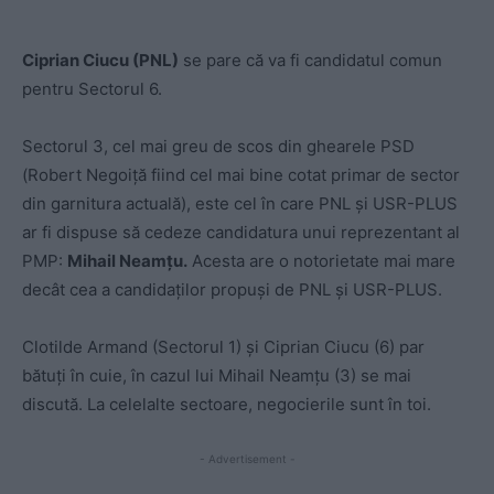
Ciprian Ciucu (PNL)
se pare că va fi candidatul comun
pentru Sectorul 6.
Sectorul 3, cel mai greu de scos din ghearele PSD
(Robert Negoiță fiind cel mai bine cotat primar de sector
din garnitura actuală), este cel în care PNL și USR-PLUS
ar fi dispuse să cedeze candidatura unui reprezentant al
PMP:
Mihail Neamțu.
Acesta are o notorietate mai mare
decât cea a candidaților propuși de PNL și USR-PLUS.
Clotilde Armand (Sectorul 1) și Ciprian Ciucu (6) par
bătuți în cuie, în cazul lui Mihail Neamțu (3) se mai
discută. La celelalte sectoare, negocierile sunt în toi.
- Advertisement -