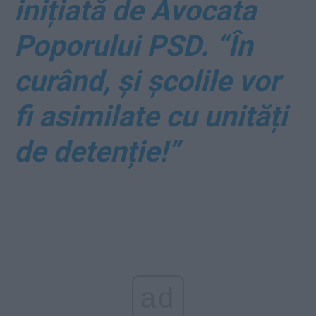
inițiată de Avocata
Poporului PSD. “În
curând, și școlile vor
fi asimilate cu unități
de detenție!”
ad