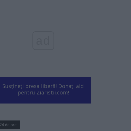
ad
Susțineți presa liberă! Donați aici
pentru Ziaristii.com!
24 de ore