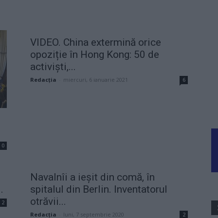
VIDEO. China extermină orice
opoziție în Hong Kong: 50 de
activiști,...
Redacţia
-
miercuri, 6 ianuarie 2021
6
0
Navalnîi a ieșit din comă, în
.
spitalul din Berlin. Inventatorul
otrăvii...
2
Redacţia
-
luni, 7 septembrie 2020
2