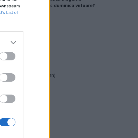
arlamentare ar avea loc duminica viitoare?
 downstream
B’s List of
USR
PNL
PSD
AUR
UDMR
PMP (Tomac)
Forța Dreptei (L. Orban)
PNȚMM
REPER
SENS
SOS (Șoșoacă)
POT (Gavrilă)
PACE (Peia)