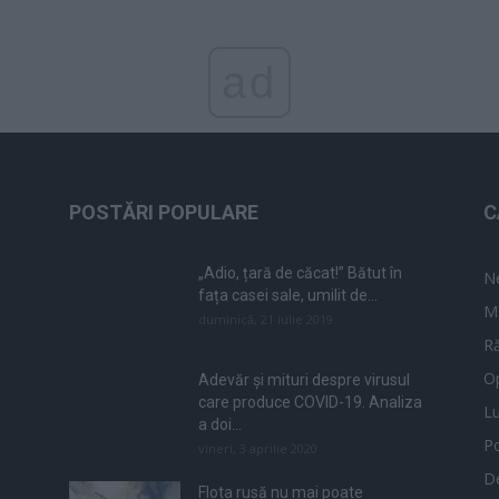
ad
POSTĂRI POPULARE
C
„Adio, țară de căcat!” Bătut în
N
fața casei sale, umilit de...
M
duminică, 21 iulie 2019
Ră
Op
Adevăr și mituri despre virusul
care produce COVID-19. Analiza
L
a doi...
Po
vineri, 3 aprilie 2020
De
Flota rusă nu mai poate