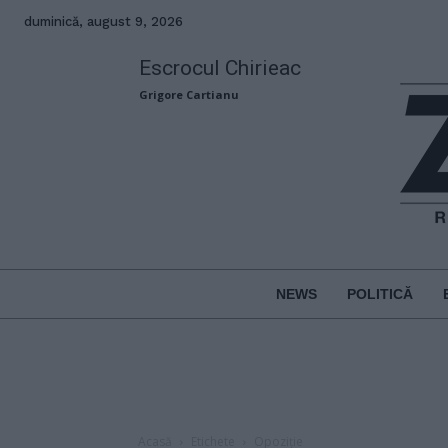
duminică, august 9, 2026
Escrocul Chirieac
Grigore Cartianu
NEWS
POLITICĂ
Acasă
Etichete
Opoziție