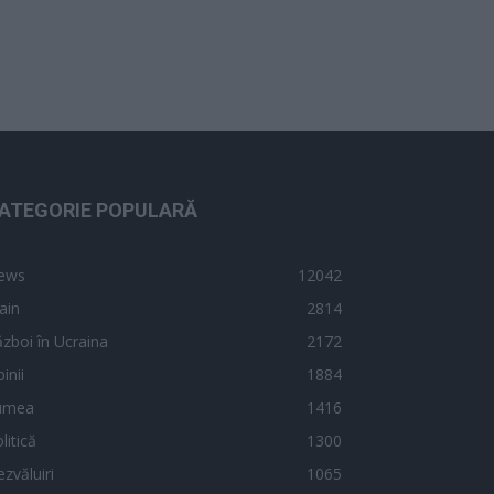
ATEGORIE POPULARĂ
ews
12042
ain
2814
zboi în Ucraina
2172
inii
1884
umea
1416
litică
1300
zvăluiri
1065