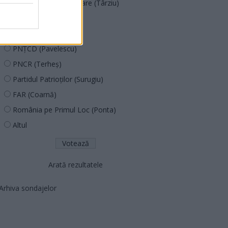
Acțiunea Conservatoare (Târziu)
PDF (Lazarus)
PUSL (D. Voiculescu)
PNȚCD (Pavelescu)
PNCR (Terheș)
Partidul Patrioților (Surugiu)
FAR (Coarnă)
România pe Primul Loc (Ponta)
Altul
Arată rezultatele
Arhiva sondajelor