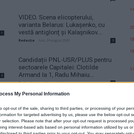
14
VIDEO. Scena elicopterului,
varianta Belarus: Lukașenko, cu
20
vestă antiglonț și Kalașnikov...
1
18
Redacţia
-
luni, 24 august 2020
0
18
.
Candidații PNL-USR/PLUS pentru
sectoarele Capitalei: Clotilde
17
Armand la 1, Radu Mihaiu...
4
Redacţia
-
joi, 30 iulie 2020
1
ocess My Personal Information
Dan Barna despre negocierile cu
to opt-out of the sale, sharing to third parties, or processing of your per
PNL pentru alegerile locale din
formation for targeted advertising by us, please use the below opt-out s
București:...
1
r selection. Please note that after your opt-out request is processed y
Redacţia
-
miercuri, 17 iunie 2020
4
eing interest-based ads based on personal information utilized by us or
disclosed to third parties prior to your opt-out. You may separately opt-