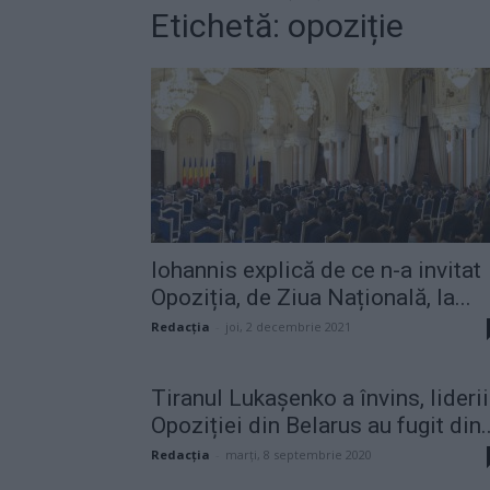
Etichetă: opoziție
Iohannis explică de ce n-a invitat
Opoziția, de Ziua Națională, la...
Redacţia
-
joi, 2 decembrie 2021
Tiranul Lukașenko a învins, liderii
Opoziției din Belarus au fugit din..
Redacţia
-
marți, 8 septembrie 2020