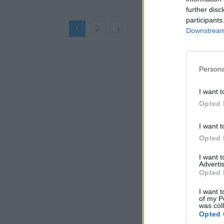
further disc
participants
1
2
Downstream 
Persona
I want t
Opted 
I want t
Opted 
I want 
Advertis
Opted 
I want t
of my P
was col
Opted 