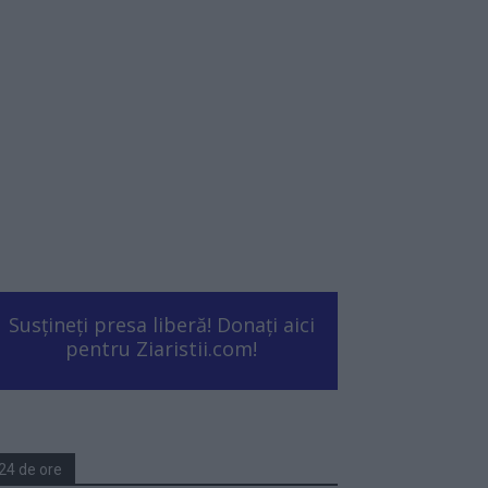
Susțineți presa liberă! Donați aici
pentru Ziaristii.com!
24 de ore