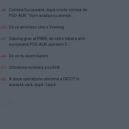
.40
Comisia Europeană, după ororile comise de
PSD-AUR: ”Vom analiza cu atenție...
.50
Să vă amintesc cine e Voineag
.47
Sabotaj grav al PNRR, de către tabăra anti-
europeană PSD-AUR: pierdem 5...
.44
De ce nu avem baterii
.57
Ortodoxia nucleară a lui Kirill
.06
A doua operațiune obscenă a DIICOT în
această vară, după ”cazul...