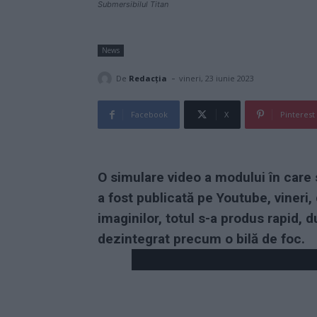
Submersibilul Titan
News
-
De
Redacţia
vineri, 23 iunie 2023
Facebook
X
Pinterest
O simulare video a modului în care 
a fost publicată pe Youtube, viner
imaginilor, totul s-a produs rapid, 
dezintegrat precum o bilă de foc.