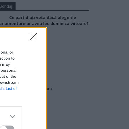
Sondaj
Ce partid ați vota dacă alegerile
arlamentare ar avea loc duminica viitoare?
USR
PNL
sonal or
PSD
ection to
AUR
ou may
 personal
UDMR
out of the
PMP (Tomac)
 downstream
Forța Dreptei (L. Orban)
B’s List of
PNȚMM
REPER
SENS
SOS (Șoșoacă)