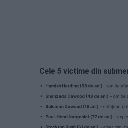
Cele 5 victime din submer
Hamish Harding (58 de ani)
– om de aface
Shahzada Dawood (48 de ani)
– om de a
Suleman Dawood (19 ani)
– cetățean bri
Paul-Henri Nargeolet (77 de ani)
– explo
Stockton Rush (61 de ani)
– american, fo