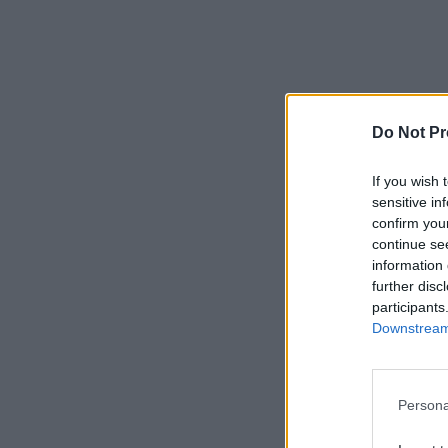
Do Not Pr
If you wish 
sensitive in
confirm you
continue se
information 
further disc
participants
Downstream 
Persona