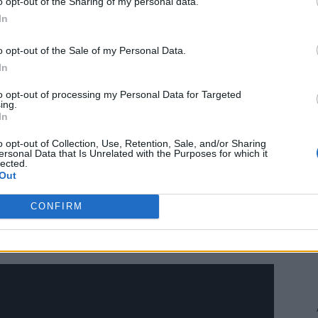
ad
o opt-out of the Sharing of my personal data.
In
o opt-out of the Sale of my Personal Data.
In
to opt-out of processing my Personal Data for Targeted
ing.
In
isecundă, potrivit lui
Aileen Maria Marty,
profesoară la
o opt-out of Collection, Use, Retention, Sale, and/or Sharing
ofițer naval, citată de CNN.
ersonal Data that Is Unrelated with the Purposes for which it
lected.
ainte ca oamenii din interior să-și dea seama că există
Out
ele moduri prin care putem dispărea, acesta este
 pentru
CNN
.
CONFIRM
strus Titan