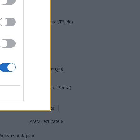
POT (Gavrilă)
PACE (Peia)
Acțiunea Conservatoare (Târziu)
PDF (Lazarus)
PUSL (D. Voiculescu)
PNȚCD (Pavelescu)
PNCR (Terheș)
Partidul Patrioților (Surugiu)
FAR (Coarnă)
România pe Primul Loc (Ponta)
Altul
Arată rezultatele
Arhiva sondajelor