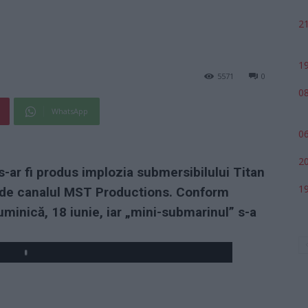
21
19
5571
0
08
WhatsApp
06
20
s-ar fi produs implozia submersibilului Titan
19
i, de canalul MST Productions. Conform
duminică, 18 iunie, iar „mini-submarinul” s-a
Play