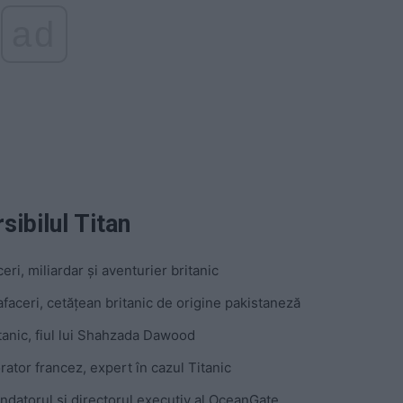
ad
sibilul Titan
ri, miliardar şi aventurier britanic
faceri, cetățean britanic de origine pakistaneză
tanic, fiul lui Shahzada Dawood
rator francez, expert în cazul Titanic
ndatorul şi directorul executiv al OceanGate