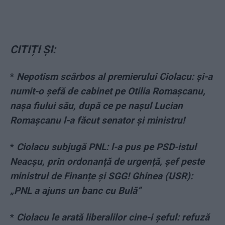
CITIȚI ȘI:
*
Nepotism scârbos al premierului Ciolacu: și-a
numit-o șefă de cabinet pe Otilia Romașcanu,
nașa fiului său, după ce pe nașul Lucian
Romașcanu l-a făcut senator și ministru!
*
Ciolacu subjugă PNL: l-a pus pe PSD-istul
Neacșu, prin ordonanță de urgență, șef peste
ministrul de Finanțe și SGG! Ghinea (USR):
„PNL a ajuns un banc cu Bulă”
*
Ciolacu le arată liberalilor cine-i șeful: refuză