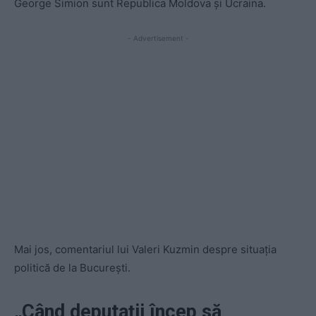
George Simion sunt Republica Moldova și Ucraina.
- Advertisement -
Mai jos, comentariul lui Valeri Kuzmin despre situația
politică de la București.
„Când deputații încep să