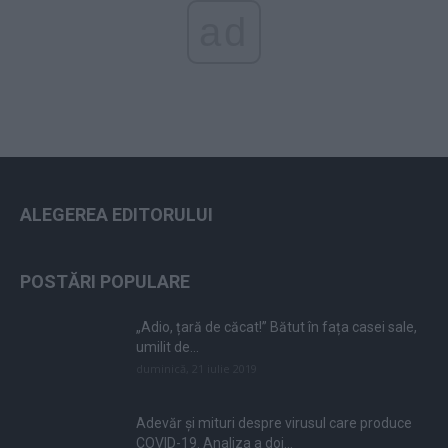
ad
ALEGEREA EDITORULUI
POSTĂRI POPULARE
„Adio, țară de căcat!” Bătut în fața casei sale,
umilit de...
duminică, 21 iulie 2019
Adevăr și mituri despre virusul care produce
COVID-19. Analiza a doi...