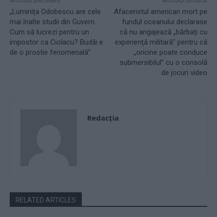
Articolul precedent
Articolul următor
„Luminița Odobescu are cele
Afaceristul american mort pe
mai înalte studii din Guvern.
fundul oceanului declarase
Cum să lucrezi pentru un
că nu angajează „bărbați cu
impostor ca Ciolacu? Budăi e
experiență militară” pentru că
de o prostie fenomenală”
„oricine poate conduce
submersibilul” cu o consolă
de jocuri video
Redacţia
RELATED ARTICLES