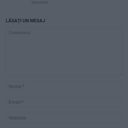
Răspundeți
LĂSAȚI UN MESAJ
Comentariu:
Nu
Ema
Web