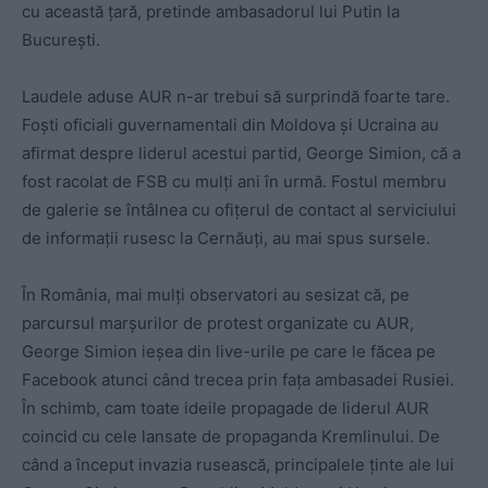
cu această țară, pretinde ambasadorul lui Putin la
București.
Laudele aduse AUR n-ar trebui să surprindă foarte tare.
Foști oficiali guvernamentali din Moldova și Ucraina au
afirmat despre liderul acestui partid, George Simion, că a
fost racolat de FSB cu mulți ani în urmă. Fostul membru
de galerie se întâlnea cu ofițerul de contact al serviciului
de informații rusesc la Cernăuți, au mai spus sursele.
În România, mai mulți observatori au sesizat că, pe
parcursul marșurilor de protest organizate cu AUR,
George Simion ieșea din live-urile pe care le făcea pe
Facebook atunci când trecea prin fața ambasadei Rusiei.
În schimb, cam toate ideile propagade de liderul AUR
coincid cu cele lansate de propaganda Kremlinului. De
când a început invazia rusească, principalele ținte ale lui