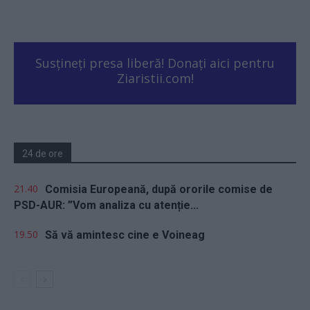
Susțineți presa liberă! Donați aici pentru
Ziaristii.com!
24 de ore
21.40
Comisia Europeană, după ororile comise de
PSD-AUR: ”Vom analiza cu atenție...
19.50
Să vă amintesc cine e Voineag