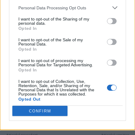
Mihăilă, Sfântul Moruțan și Sfânta Bară. Goluri-
Personal Data Processing Opt Outs
dinamită în minutele 89 și 90+2. VAR-ul merită
I want to opt-out of the Sharing of my
o statuie: ne-a salvat și în Kosovo, și în Elveția
personal data.
Opted In
- Advertisement -
I want to opt-out of the Sale of my
Personal Data.
Opted In
I want to opt-out of processing my
Personal Data for Targeted Advertising.
Opted In
TAGS
aur
rusia
Valerii Kuzmin
I want to opt-out of Collection, Use,
Retention, Sale, and/or Sharing of my
Personal Data that Is Unrelated with the
Purposes for which it was collected.
Opted Out
CONFIRM