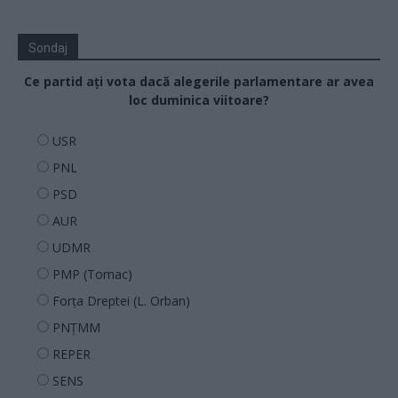
Sondaj
Ce partid ați vota dacă alegerile parlamentare ar avea
loc duminica viitoare?
USR
PNL
PSD
AUR
UDMR
PMP (Tomac)
Forța Dreptei (L. Orban)
PNȚMM
REPER
SENS