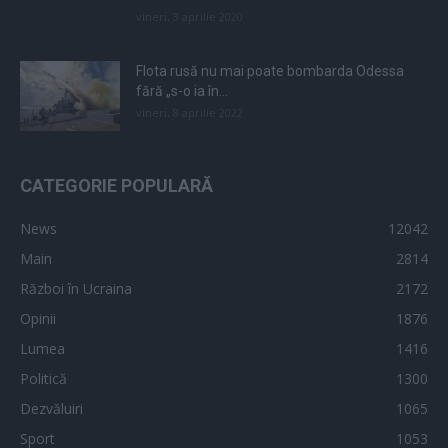
vineri, 3 aprilie 2020
Flota rusă nu mai poate bombarda Odessa
fără „s-o ia în...
vineri, 8 aprilie 2022
CATEGORIE POPULARĂ
News
12042
Main
2814
Război în Ucraina
2172
Opinii
1876
Lumea
1416
Politică
1300
Dezvăluiri
1065
Sport
1053