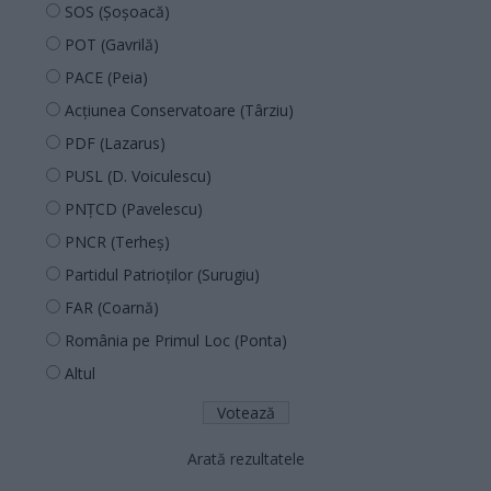
SOS (Șoșoacă)
POT (Gavrilă)
PACE (Peia)
Acțiunea Conservatoare (Târziu)
PDF (Lazarus)
PUSL (D. Voiculescu)
PNȚCD (Pavelescu)
PNCR (Terheș)
Partidul Patrioților (Surugiu)
FAR (Coarnă)
România pe Primul Loc (Ponta)
Altul
Arată rezultatele