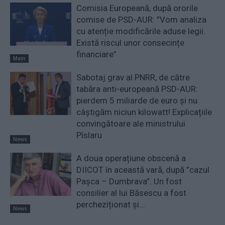
Comisia Europeană, după ororile
comise de PSD-AUR: ”Vom analiza
cu atenție modificările aduse legii.
Există riscul unor consecințe
financiare”
Main
Sabotaj grav al PNRR, de către
tabăra anti-europeană PSD-AUR:
pierdem 5 miliarde de euro și nu
câștigăm niciun kilowatt! Explicațiile
convingătoare ale ministrului
Pîslaru
News
A doua operațiune obscenă a
DIICOT în această vară, după ”cazul
Pașca – Dumbrava”. Un fost
consilier al lui Băsescu a fost
percheziționat și...
News