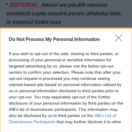
*
EDITORIAL.
Atunci am păcălit cenzura
sovietică! Lupta noastră pentru alfabetul latin,
în imperiul limbii ruse
*
Prostie bubuitoare la Realitatea Plus. Fiica
Do Not Process My Personal Information
patronului: „Cei de la OMV-Petrom au găsit mai
mulți țiței. Cei mai mulți țiței din ultimele
If you wish to opt-out of the sale, sharing to third parties, or
processing of your personal or sensitive information for
decenii!”
targeted advertising by us, please use the below opt-out
section to confirm your selection. Please note that after your
*
ANALIZĂ.
Catastrofa demografică: în
opt-out request is processed you may continue seeing
interest-based ads based on personal information utilized by
următorii 70 de ani, populația Chinei se va
us or personal information disclosed to third parties prior to
înjumătăți! Prăbușire de la 1,4 miliarde la 700
your opt-out. You may separately opt-out of the further
disclosure of your personal information by third parties on the
de milioane
IAB’s list of downstream participants. This information may
also be disclosed by us to third parties on the
IAB’s List of
*
FOTBAL.
Cei patru sfinți care ne-au adus un
Downstream Participants
that may further disclose it to other
2-2 miraculos în Elveția: Sfântul VAR, Sfântul
third parties.