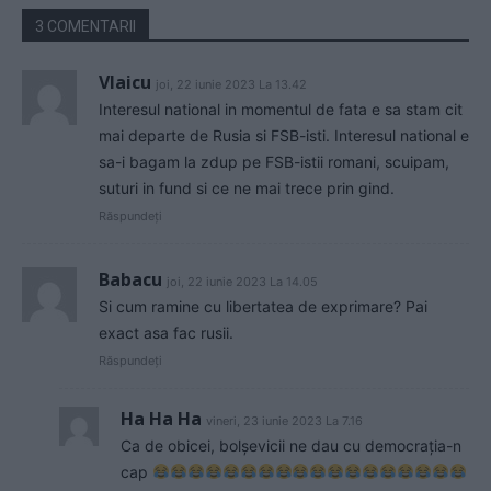
3 COMENTARII
Vlaicu
joi, 22 iunie 2023 La 13.42
Interesul national in momentul de fata e sa stam cit
mai departe de Rusia si FSB-isti. Interesul national e
sa-i bagam la zdup pe FSB-istii romani, scuipam,
suturi in fund si ce ne mai trece prin gind.
Răspundeți
Babacu
joi, 22 iunie 2023 La 14.05
Si cum ramine cu libertatea de exprimare? Pai
exact asa fac rusii.
Răspundeți
Ha Ha Ha
vineri, 23 iunie 2023 La 7.16
Ca de obicei, bolșevicii ne dau cu democrația-n
cap