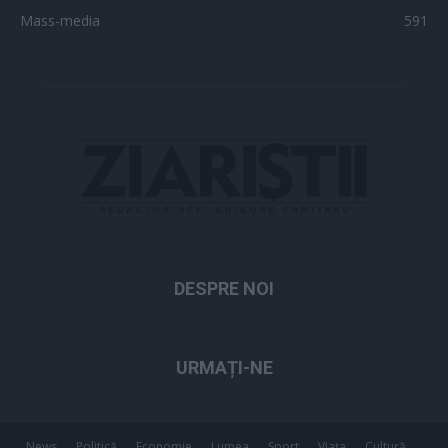
Mass-media
591
DESPRE NOI
URMAȚI-NE
News
Politică
Economie
Lumea
Sport
Viața
Cultură