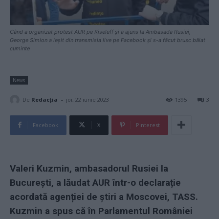
Când a organizat protest AUR pe Kiseleff și a ajuns la Ambasada Rusiei,
George Simion a ieșit din transmisia live pe Facebook și s-a făcut brusc băiat
cuminte
News
-
De
Redacţia
joi, 22 iunie 2023
1395
3
Facebook
X
Pinterest
Valeri Kuzmin, ambasadorul Rusiei la
București, a lăudat AUR într-o declarație
acordată agenției de știri a Moscovei, TASS.
Kuzmin a spus că în Parlamentul României