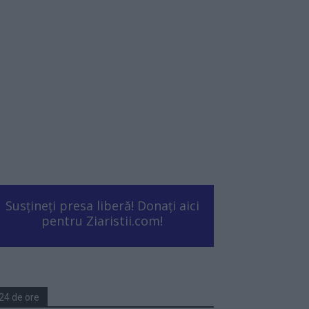
Susțineți presa liberă! Donați aici
pentru Ziaristii.com!
24 de ore