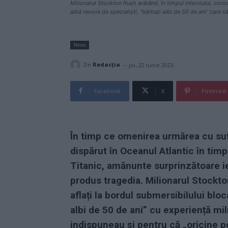
Milionarul Stockton Rush arătând, în timpul interviului, co
aibă nevoie de specialiști, "bărbați albi de 50 de ani" care 
News
-
De
Redacţia
joi, 22 iunie 2023
Facebook
X
Pinterest
În timp ce omenirea urmărea cu sufl
dispărut în Oceanul Atlantic în tim
Titanic, amănunte surprinzătoare ie
produs tragedia. Milionarul Stockto
aflați la bordul submersibilului blo
albi de 50 de ani” cu experiență mil
indispuneau și pentru că „oricine 