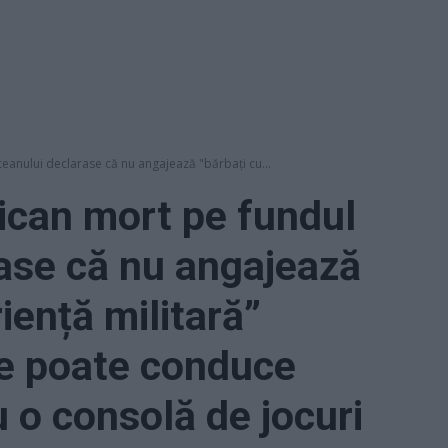
eanului declarase că nu angajează "bărbați cu...
ican mort pe fundul
ase că nu angajează
iență militară”
ne poate conduce
 o consolă de jocuri