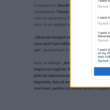
I want t
Compania lui
Stockton Rush (61 de ani)
făc
Opted 
transatlantic
Titanic,
scufundat de un ghețar
I want t
interviu dat pentru Teledyne Marine, milionar
Opted 
care nu se regăsea și cel al angajărilor de 
I want 
Advertis
„Când am început afacerea, existau și alți 
Opted 
care sunt foști militari care lucraseră pe 
I want t
ani”
, declara Rush în interviul care nu este d
of my P
was col
Opted 
Apoi, el adăuga:
„Am vrut ca echipa noastră s
inspira un copil de 16 ani să urmeze tehnolo
pilot de submarin sau operator de platformă 
inspirație. Așa că am încercat cu adevărat s
mai tineri, pentru că facem lucruri complet 
-