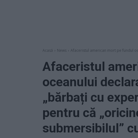
Acasă
News
Afaceristul american mort pe fundul oc
Afaceristul amer
oceanului declar
„bărbați cu exper
pentru că „orici
submersibilul” cu