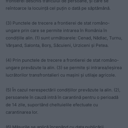
frontierei deschis traficului de persoane, și care se
reîntoarce la locuință cel puțin o dată pe săptămână.
(3) Punctele de trecere a frontierei de stat româno-
ungare prin care se permite intrarea în România în
condițiile alin. (1) sunt următoarele: Cenad, Nădlac, Turnu,
Vărșand, Salonta, Borș, Săcuieni, Urziceni și Petea.
(4) Prin punctele de trecere a frontierei de stat româno-
ungare prevăzute la alin. (3) se permite și intrarea/ieșirea
lucrătorilor transfrontalieri cu mașini și utilaje agricole.
(5) În cazul nerespectării condițiilor prevăzute la alin. (2),
persoanele în cauză intră în carantină pentru o perioadă
de 14 zile, suportând cheltuielile efectuate cu
carantinarea lor.
(6) Măsurile se aplică începând cu data publicării