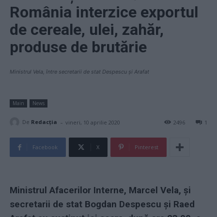
România interzice exportul
de cereale, ulei, zahăr,
produse de brutărie
Ministrul Vela, între secretarii de stat Despescu și Arafat
Main
News
-
De
Redacţia
vineri, 10 aprilie 2020
2496
1
Facebook
X
Pinterest
Ministrul Afacerilor Interne, Marcel Vela, și
secretarii de stat Bogdan Despescu și Raed