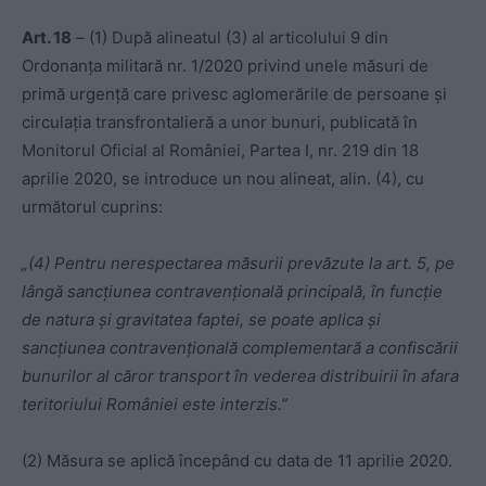
Art. 18
– (1) După alineatul (3) al articolului 9 din
Ordonanța militară nr. 1/2020 privind unele măsuri de
primă urgență care privesc aglomerările de persoane și
circulația transfrontalieră a unor bunuri, publicată în
Monitorul Oficial al României, Partea I, nr. 219 din 18
aprilie 2020, se introduce un nou alineat, alin. (4), cu
următorul cuprins:
„(4) Pentru nerespectarea măsurii prevăzute la art. 5, pe
lângă sancțiunea contravențională principală, în funcție
de natura și gravitatea faptei, se poate aplica și
sancțiunea contravențională complementară a confiscării
bunurilor al căror transport în vederea distribuirii în afara
teritoriului României este interzis.”
(2) Măsura se aplică începând cu data de 11 aprilie 2020.