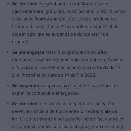
Se interzice
exportul pentru următoare produse
agroalimentare: grâu, orz, ovăz, porumb, orez, făină de
grâu, soia, floarea soarelui, ulei, zahăr, produse de
brutărie, biscuiți, turte. Procedurile de export aflate
deja în derulare se supendă pe durata stării de
urgență.
Se prelungește
măsura suspendării zborurilor
efectuate de operatori economici aerieni spre Spania
și din Spania către România, pentru o perioadă de 14
zile, începând cu data de 14 aprilie 2020.
Se suspendă
cumpărarea de pachete majoritare de
acțiuni la companiile energetice.
Se interzice
încetarea sau suspendarea activității
serviciilor sociale de tipul centrelor rezidențiale de
îngrijire și asistență a persoanelor vârstnice, centrelor
rezidențiale pentru copii și adulți, cu și fără dizabilități,