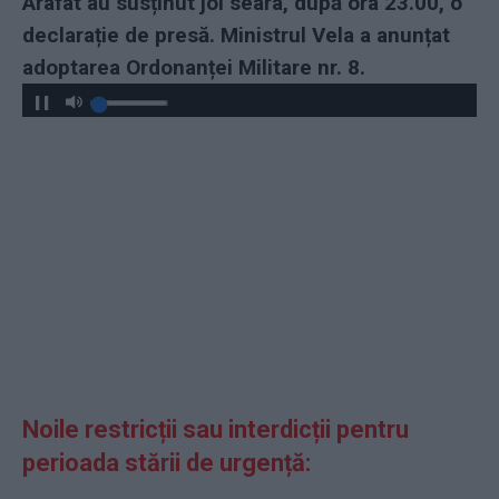
Arafat au susținut joi seara, după ora 23.00, o
declarație de presă. Ministrul Vela a anunțat
adoptarea Ordonanței Militare nr. 8.
Noile restricții sau interdicții pentru
perioada stării de urgență: