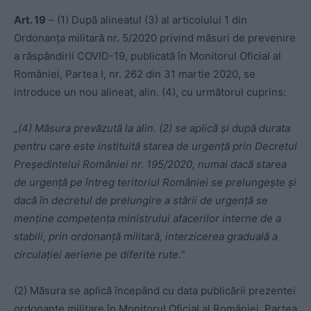
Art. 19
– (1) După alineatul (3) al articolului 1 din
Ordonanța militară nr. 5/2020 privind măsuri de prevenire
a răspândirii COVID-19, publicată în Monitorul Oficial al
României, Partea I, nr. 262 din 31 martie 2020, se
introduce un nou alineat, alin. (4), cu următorul cuprins:
„(4) Măsura prevăzută la alin. (2) se aplică și după durata
pentru care este instituită starea de urgență prin Decretul
Președintelui României nr. 195/2020, numai dacă starea
de urgență pe întreg teritoriul României se prelungește și
dacă în decretul de prelungire a stării de urgență se
menține competența ministrului afacerilor interne de a
stabili, prin ordonanță militară, interzicerea graduală a
circulației aeriene pe diferite rute.”
(2) Măsura se aplică începând cu data publicării prezentei
ordonanțe militare în Monitorul Oficial al României, Partea