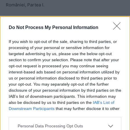
României, Partea I.
Art .7
– (1) Pe perioada stării de urgență se interzice/se
suspendă exportul pentru produsele agroalimentare din
Do Not Process My Personal Information
lista prevăzută în anexa nr. 2 la prezenta ordonanță
If you wish to opt-out of the sale, sharing to third parties, or
militară.
processing of your personal or sensitive information for
targeted advertising by us, please use the below opt-out
(2) Procedurile de export a produselor agroalimentare
section to confirm your selection. Please note that after your
prevăzute la alin. (1), aflate în derulare la data intrării în
opt-out request is processed you may continue seeing
interest-based ads based on personal information utilized by
vigoare a prezentei ordonanțe militare, se suspendă pe
us or personal information disclosed to third parties prior to
perioada stării de urgență.
your opt-out. You may separately opt-out of the further
disclosure of your personal information by third parties on the
(3) Pe perioada stării de urgență se suspendă activitatea
IAB’s list of downstream participants. This information may
also be disclosed by us to third parties on the
IAB’s List of
de emitere a certificatelor fitosanitare pentru exportul
Downstream Participants
that may further disclose it to other
produselor agroalimentare din lista prevăzută în anexa nr.
third parties.
2 la prezenta ordonanță militară.
Personal Data Processing Opt Outs