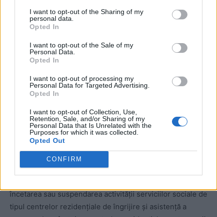
(4) Măsurile se aplică începând cu data publicării
I want to opt-out of the Sharing of my
prezentei ordonanțe militare în Monitorul Oficial al
personal data.
Opted In
României, Partea I.
I want to opt-out of the Sale of my
Personal Data.
Art.
8
– (1) Achiziționarea intracomunitară a produselor
Opted In
agroalimentare din lista prevăzută în anexa nr. 2, se poate
I want to opt-out of processing my
face numai dacă statul membru face dovada faptului că
Personal Data for Targeted Advertising.
produsele achiziționate sunt destinate consumului intern
Opted In
propriu sau al celui comunitar, iar nu exportului.
I want to opt-out of Collection, Use,
Retention, Sale, and/or Sharing of my
Personal Data that Is Unrelated with the
(2) Măsura se aplică începând cu data publicării prezentei
Purposes for which it was collected.
Opted Out
ordonanțe militare în Monitorul Oficial al României, Partea
I.
CONFIRM
Art. 9
– (1) Se interzice, pe perioada stării de urgență,
încetarea sau suspendarea activității serviciilor sociale de
tipul centrelor rezidențiale de îngrijire și asistență a