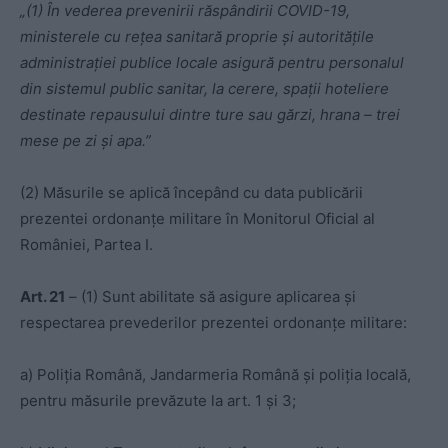
„(1) În vederea prevenirii răspândirii COVID-19,
ministerele cu rețea sanitară proprie și autoritățile
administrației publice locale asigură pentru personalul
din sistemul public sanitar, la cerere, spații hoteliere
destinate repausului dintre ture sau gărzi, hrana – trei
mese pe zi și apa.”
(2) Măsurile se aplică începând cu data publicării
prezentei ordonanțe militare în Monitorul Oficial al
României, Partea I.
Art. 21
– (1) Sunt abilitate să asigure aplicarea și
respectarea prevederilor prezentei ordonanțe militare:
a) Poliția Română, Jandarmeria Română și poliția locală,
pentru măsurile prevăzute la art. 1 și 3;