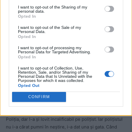
I want to opt-out of the Sharing of my
personal data.
Opted In
I want to opt-out of the Sale of my
Personal Data.
Opted In
18.
Domnule ministru Marcel Vela, fiți cu ochii pe acest
I want to opt-out of processing my
caz, că altfel va fi piatra de moară agățată de picioarele
Personal Data for Targeted Advertising.
Opted In
dvs. de ministru! Dacă nu vegheați la pedepsirea
exemplară a acestui nemernic, atunci episodul de marți
I want to opt-out of Collection, Use,
Retention, Sale, and/or Sharing of my
seară, din Pantelimon, va rămâne emblema Poliției
Personal Data that Is Unrelated with the
Purposes for which it was collected.
Române în starea de urgență!
Opted Out
19.
În cazul Boureanu, am spus clar: bine i-a făcut
CONFIRM
polițistul că i-a dat o stângă de l-a pus la pământ! De ce?
Pentru că șmecherașul ex-deputat nu doar că a sfidat
Poliția, dar l-a și lovit incalificabil pe polițist. Iar polițistul
nu i-a cărat pumni în neștire, i-a dat una și gata. Când