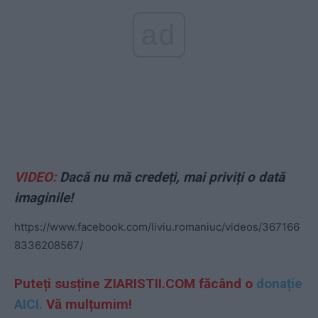
ad
VIDEO:
Dacă nu mă credeți, mai priviți o dată
imaginile!
https://www.facebook.com/liviu.romaniuc/videos/367166
8336208567/
Puteți susține ZIARISTII.COM făcând o
donație
AICI.
Vă mulțumim!