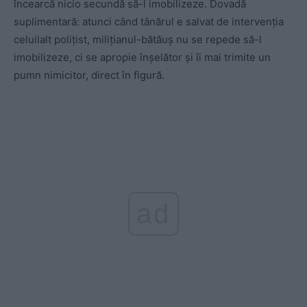
încearcă nicio secundă să-l imobilizeze. Dovadă
suplimentară: atunci când tânărul e salvat de intervenția
celuilalt polițist, milițianul-bătăuș nu se repede să-l
imobilizeze, ci se apropie înșelător și îi mai trimite un
pumn nimicitor, direct în figură.
ad