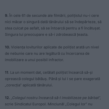
9.
În cele 61 de secunde ale filmării, polițistul nu-i cere
nici măcar o singură dată tânărului să se îndepărteze, să
stea culcat pe asfalt, să se întoarcă pentru a fi încătușat.
Singura lui preocupare e să-i zdrobească țeasta.
10.
Violența loviturilor aplicate de polițist arată un nivel
de nebunie care nu are legătură cu încercarea de
imobilizare a unui posibil infractor.
11
. La un moment dat, celălalt polițist încearcă să-și
oprească colegul bătăuș. Până și lui i se pare exagerată
„corecția” aplicată tânărului.
12.
„
Colegul nostru încearcă să-l imobilizeze pe bărbat”,
scrie Sindicatul Europol. Minciună! „Colegul lor” nu