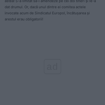
astea! S-a limitat să-i amendeze pe cei doi tineri și le-a
dat drumul. Or, dacă unul dintre ei comitea actele
invocate acum de Sindicatul Europol, încătușarea și
arestul erau obligatorii!
ad