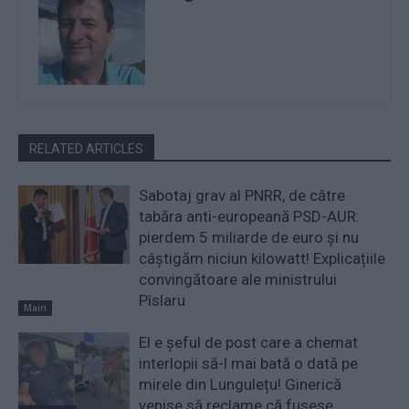
RELATED ARTICLES
Sabotaj grav al PNRR, de către
tabăra anti-europeană PSD-AUR:
pierdem 5 miliarde de euro și nu
câștigăm niciun kilowatt! Explicațiile
convingătoare ale ministrului
Pîslaru
Main
El e șeful de post care a chemat
interlopii să-l mai bată o dată pe
mirele din Lungulețu! Ginerică
venise să reclame că fusese...