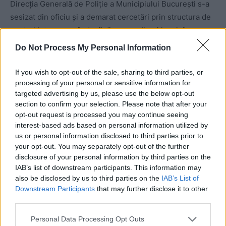
Direcția Generală de Poliţie a Municipiului București s-a
sesizat din oficiu și a demarat cercetări prin structura de
control intern, urmând a fi dispuse măsuri legale”.
Do Not Process My Personal Information
17.
Mulți îi condamnă pe cei doi tineri pentru că n-au
respectat ordonanțele militare și au ieșit noaptea pe
If you wish to opt-out of the sale, sharing to third parties, or
stradă. OK, au greșit, să fie pedepsiți exemplar! Dar unde
processing of your personal or sensitive information for
targeted advertising by us, please use the below opt-out
scrie, în ce decret sau ordonanță militară, că o asemenea
section to confirm your selection. Please note that after your
faptă se pedepsește cu pumni în cap până îl lași lat?!
opt-out request is processed you may continue seeing
interest-based ads based on personal information utilized by
us or personal information disclosed to third parties prior to
your opt-out. You may separately opt-out of the further
disclosure of your personal information by third parties on the
IAB’s list of downstream participants. This information may
also be disclosed by us to third parties on the
IAB’s List of
Downstream Participants
that may further disclose it to other
third parties.
ad
Personal Data Processing Opt Outs