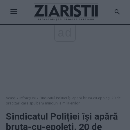
ad
Acasă
Infracțiuni
Sindicatul Poliției își apără bruta-cu-epoleți. 20 de
precizări care spulberă minciunile milițienilor
Sindicatul Poliției își apără
bruta-cu-epoleți. 20 de