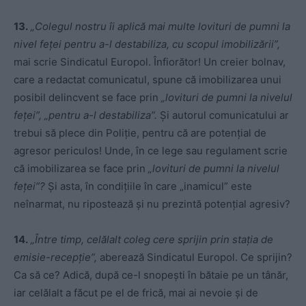
13.
„Colegul nostru î
i aplică mai multe lovituri de pumni la
nivel feței pentru a-l destabiliza, cu scopul imobilizării”,
mai scrie Sindicatul Europol. Înfiorător! Un creier bolnav,
care a redactat comunicatul, spune că imobilizarea unui
posibil delincvent se face prin
„lovituri de pumni la nivelul
feței”, „pentru a-l destabiliza”.
Și autorul comunicatului ar
trebui să plece din Poliție, pentru că are potențial de
agresor periculos! Unde, în ce lege sau regulament scrie
că imobilizarea se face prin
„lovituri de pumni la nivelul
feței”?
Și asta, în condițiile în care „inamicul” este
neînarmat, nu ripostează și nu prezintă potențial agresiv?
14.
„Între timp, c
elălalt coleg cere sprijin prin stația de
emisie-recepție”,
aberează Sindicatul Europol. Ce sprijin?
Ca să ce? Adică, după ce-l snopești în bătaie pe un tânăr,
iar celălalt a făcut pe el de frică, mai ai nevoie și de