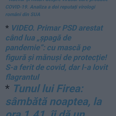
COVID-19. Analiza a doi reputați virologi
români din SUA
*
VIDEO. Primar PSD arestat
când lua „șpagă de
pandemie”: cu mască pe
figură și mănuși de protecție!
S-a ferit de covid, dar l-a lovit
flagrantul
*
Tunul lui Firea:
sâmbătă noaptea, la
ora 1.41, îi dă un