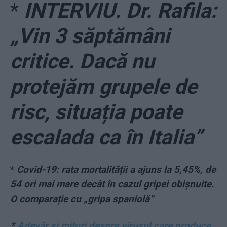
*
INTERVIU. Dr. Rafila:
„Vin 3 săptămâni
critice. Dacă nu
protejăm grupele de
risc, situația poate
escalada ca în Italia”
*
Covid-19: rata mortalității a ajuns la 5,45%, de
54 ori mai mare decât în cazul gripei obișnuite.
O comparație cu „gripa spaniolă”
*
Adevăr și mituri despre virusul care produce