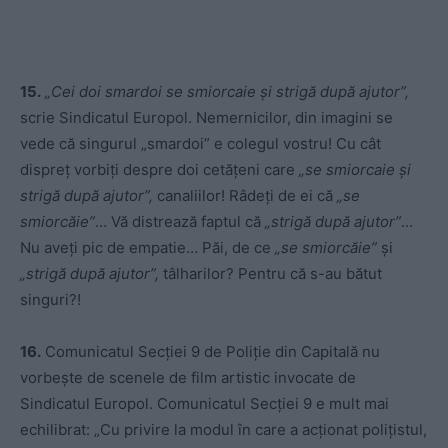
15.
„Cei doi smardoi
se smiorcaie și strigă după ajutor”,
scrie Sindicatul Europol. Nemernicilor, din imagini se
vede că singurul „smardoi” e colegul vostru! Cu cât
dispreț vorbiți despre doi cetățeni care
„se smiorcaie și
strigă după ajutor”,
canaliilor! Râdeți de ei că
„se
smiorcăie”
… Vă distrează faptul că
„strigă după ajutor”
…
Nu aveți pic de empatie… Păi, de ce
„se smiorcăie”
și
„strigă după ajutor”,
tâlharilor? Pentru că s-au bătut
singuri?!
16.
Comunicatul Secției 9 de Poliție din Capitală nu
vorbește de scenele de film artistic invocate de
Sindicatul Europol. Comunicatul Secției 9 e mult mai
echilibrat: „Cu privire la modul în care a acționat polițistul,