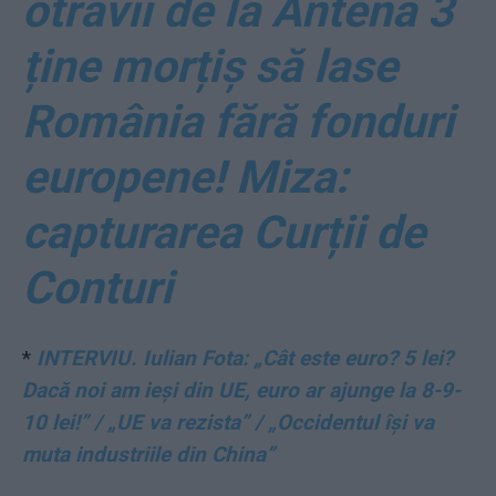
otrăvii de la Antena 3
ține morțiș să lase
România fără fonduri
europene! Miza:
capturarea Curții de
Conturi
*
INTERVIU. Iulian Fota: „Cât este euro? 5 lei?
Dacă noi am ieși din UE, euro ar ajunge la 8-9-
10 lei!” / „UE va rezista” / „Occidentul își va
muta industriile din China”