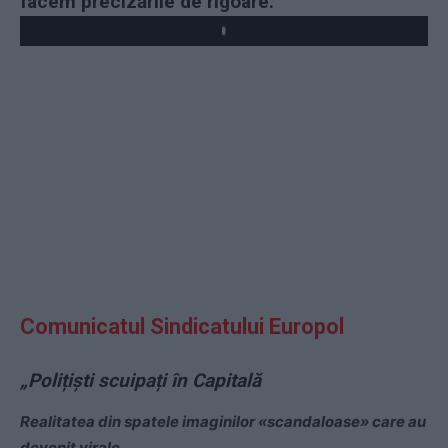
facem precizările de rigoare.
Play
Comunicatul Sindicatului Europol
„Polițiști scuipați în Capitală
Realitatea din spatele imaginilor «scandaloase» care au
devenit virale