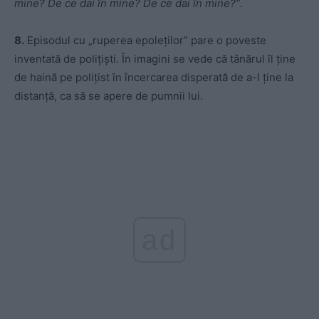
mine? De ce dai în mine? De ce dai în mine?”
.
8.
Episodul cu „ruperea epoleților” pare o poveste
inventată de polițiști. În imagini se vede că tânărul îl ține
de haină pe polițist în încercarea disperată de a-l ține la
distanță, ca să se apere de pumnii lui.
ad