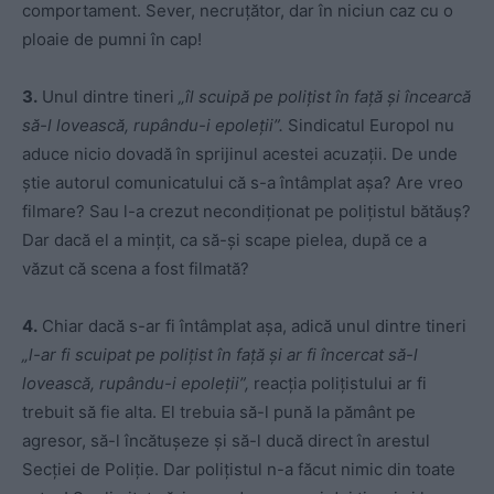
comportament. Sever, necruțător, dar în niciun caz cu o
ploaie de pumni în cap!
3.
Unul dintre tineri
„
îl scuipă pe polițist în față și încearcă
să-l lovească, rupându-i epoleții”.
Sindicatul Europol nu
aduce nicio dovadă în sprijinul acestei acuzații. De unde
știe autorul comunicatului că s-a întâmplat așa? Are vreo
filmare? Sau l-a crezut necondiționat pe polițistul bătăuș?
Dar dacă el a mințit, ca să-și scape pielea, după ce a
văzut că scena a fost filmată?
4.
Chiar dacă s-ar fi întâmplat așa, adică unul dintre tineri
„l-ar fi
scuipat pe polițist în față și ar fi încercat să-l
lovească, rupându-i epoleții”,
reacția polițistului ar fi
trebuit să fie alta. El trebuia să-l pună la pământ pe
agresor, să-l încătușeze și să-l ducă direct în arestul
Secției de Poliție. Dar polițistul n-a făcut nimic din toate