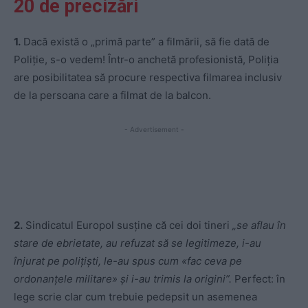
20 de precizări
1.
Dacă există o „primă parte” a filmării, să fie dată de
Poliție, s-o vedem! Într-o anchetă profesionistă, Poliția
are posibilitatea să procure respectiva filmarea inclusiv
de la persoana care a filmat de la balcon.
- Advertisement -
2.
Sindicatul Europol susține că cei doi tineri
„se aflau în
stare de ebrietate, au refuzat să se legitimeze, i-au
înjurat pe polițiști, le-au spus cum «fac ceva pe
ordonanțele militare» și i-au trimis la origini”.
Perfect: în
lege scrie clar cum trebuie pedepsit un asemenea