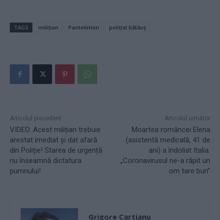
TAGS
milițian
Pantelimon
polițist bătăuș
Articolul precedent
Articolul următor
VIDEO. Acest milițian trebuie
Moartea româncei Elena
arestat imediat și dat afară
(asistentă medicală, 41 de
din Poliție! Starea de urgență
ani) a îndoliat Italia.
nu înseamnă dictatura
„Coronavirusul ne-a răpit un
pumnului!
om tare bun”
Grigore Cartianu