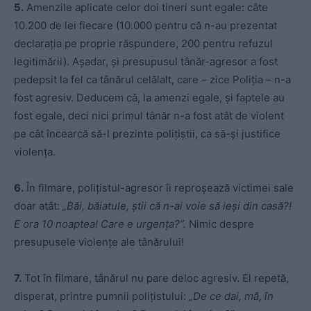
5.
Amenzile aplicate celor doi tineri sunt egale: câte
10.200 de lei fiecare (10.000 pentru că n-au prezentat
declarația pe proprie răspundere, 200 pentru refuzul
legitimării). Așadar, și presupusul tânăr-agresor a fost
pedepsit la fel ca tânărul celălalt, care – zice Poliția – n-a
fost agresiv. Deducem că, la amenzi egale, și faptele au
fost egale, deci nici primul tânăr n-a fost atât de violent
pe cât încearcă să-l prezinte polițiștii, ca să-și justifice
violența.
6.
În filmare, polițistul-agresor îi reproșează victimei sale
doar atât:
„Băi, băiatule, știi că n-ai voie să ieși din casă?!
E ora 10 noaptea! Care e urgența?”.
Nimic despre
presupusele violențe ale tânărului!
7.
Tot în filmare, tânărul nu pare deloc agresiv. El repetă,
disperat, printre pumnii polițistului:
„De ce dai, mă, în