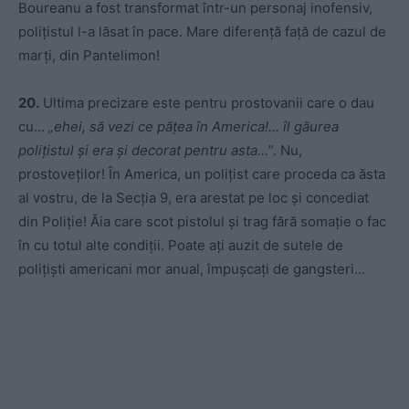
Boureanu a fost transformat într-un personaj inofensiv,
polițistul l-a lăsat în pace. Mare diferență față de cazul de
marți, din Pantelimon!
20.
Ultima precizare este pentru prostovanii care o dau
cu…
„ehei, să vezi ce pățea în America!… îl găurea
polițistul și era și decorat pentru asta…”
. Nu,
prostoveților! În America, un polițist care proceda ca ăsta
al vostru, de la Secția 9, era arestat pe loc și concediat
din Poliție! Ăia care scot pistolul și trag fără somație o fac
în cu totul alte condiții. Poate ați auzit de sutele de
polițiști americani mor anual, împușcați de gangsteri…