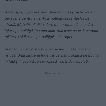
Azi noapte, o patrulă de ordine publică oprește două
persoane pentru a verifica motivul prezenței lor pe
stradă. Bărbații, aflați în stare de ebrietate, încep să-i
înjure pe polițiști, le spun cum «fac ceva pe ordonanțele
militare» și îi trimit pe polițiști… la origini.
Sunt somați să înceteze și să se legitimeze, aceștia
refuz
ă. Unul dintre ei fuge, iar celălalt îl scuipă pe polițist
în față și încearcă să-l lovească, rupându-i epoleții.
- Advertisement -