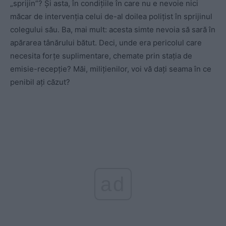
„sprijin”? Și asta, în condițiile în care nu e nevoie nici
măcar de intervenția celui de-al doilea polițist în sprijinul
colegului său. Ba, mai mult: acesta simte nevoia să sară în
apărarea tânărului bătut. Deci, unde era pericolul care
necesita forțe suplimentare, chemate prin stația de
emisie-recepție? Măi, milițienilor, voi vă dați seama în ce
penibil ați căzut?
ad