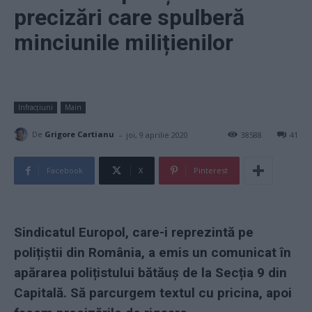
precizări care spulberă
minciunile milițienilor
Infracțiuni
Main
-
De
Grigore Cartianu
joi, 9 aprilie 2020
38588
41
Facebook
X
Pinterest
Sindicatul Europol, care-i reprezintă pe
polițiștii din România, a emis un comunicat în
apărarea polițistului bătăuș de la Secția 9 din
Capitală. Să parcurgem textul cu pricina, apoi