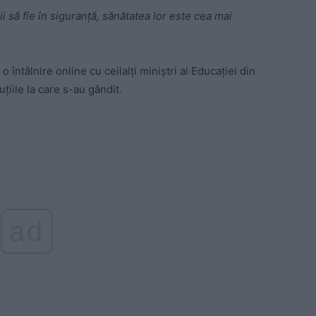
i să fie în siguranță, sănătatea lor este cea mai
întâlnire online cu ceilalți miniștri ai Educației din
țiile la care s-au gândit.
ad