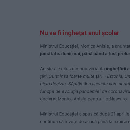
Nu va fi înghețat anul școlar
Ministrul Educației, Monica Anisie, a anunța
jumătatea lunii mai, până când a fost prelu
Anisie a exclus din nou varianta
înghețării a
țări. Sunt însă foarte multe țări – Estonia,
nicio decizie. Săptămâna aceasta vom anunța 
funcție de evoluția pandemiei de coronavirus
declarat Monica Anisie pentru HotNews.ro.
Ministrul Educației a spus că după 21 aprili
continua să învețe de acasă până la expirare