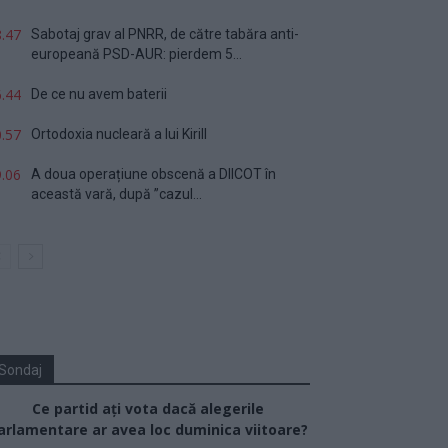
.47
Sabotaj grav al PNRR, de către tabăra anti-
europeană PSD-AUR: pierdem 5...
.44
De ce nu avem baterii
.57
Ortodoxia nucleară a lui Kirill
.06
A doua operațiune obscenă a DIICOT în
această vară, după ”cazul...
Sondaj
Ce partid ați vota dacă alegerile
arlamentare ar avea loc duminica viitoare?