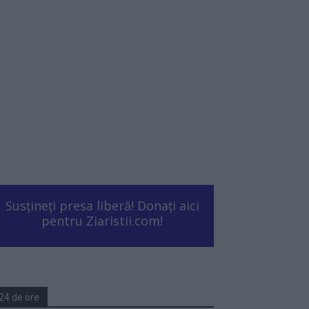
Susțineți presa liberă! Donați aici
pentru Ziaristii.com!
24 de ore