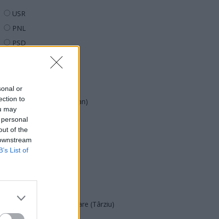
USR
PNL
PSD
AUR
UDMR
PMP (Tomac)
sonal or
ection to
Forța Dreptei (L. Orban)
ou may
PNȚMM
 personal
out of the
REPER
 downstream
SENS
B’s List of
SOS (Șoșoacă)
POT (Gavrilă)
PACE (Peia)
Acțiunea Conservatoare (Târziu)
PDF (Lazarus)