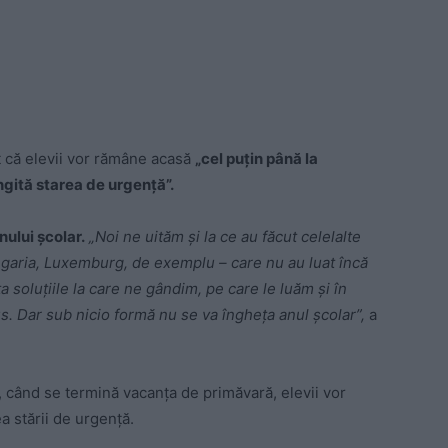
t că elevii vor rămâne acasă
„cel puțin până la
ngită starea de urgență”.
nului școlar.
„Noi ne uităm și la ce au făcut celelalte
 Ungaria, Luxemburg, de exemplu – care nu au luat încă
soluțiile la care ne gândim, pe care le luăm și în
. Dar sub nicio formă nu se va îngheța anul școlar”,
a
e, când se termină vacanța de primăvară, elevii vor
a stării de urgență.