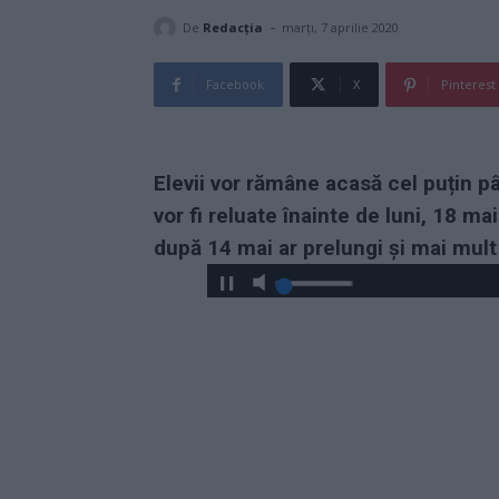
-
De
Redacţia
marți, 7 aprilie 2020
Facebook
X
Pinterest
Elevii vor rămâne acasă cel puțin p
vor fi reluate înainte de luni, 18 ma
după 14 mai ar prelungi și mai mult 