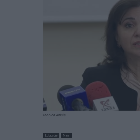
Monica Anisie
Educație
Main