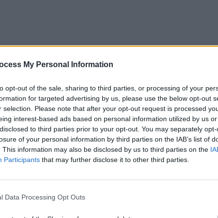
ocess My Personal Information
to opt-out of the sale, sharing to third parties, or processing of your per
finalul stării de urgență. Anunțul a fost făcut de
formation for targeted advertising by us, please use the below opt-out s
r selection. Please note that after your opt-out request is processed y
eing interest-based ads based on personal information utilized by us or
disclosed to third parties prior to your opt-out. You may separately opt-
area de urgență pentru perioada
15 aprilie – 14 mai.
losure of your personal information by third parties on the IAB’s list of
unțat Klaus Iohannis.
. This information may also be disclosed by us to third parties on the
IA
Participants
that may further disclose it to other third parties.
ență va fi
vineri, 15 mai.
 Advertisement -
l Data Processing Opt Outs