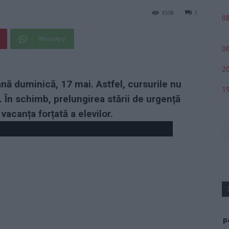
3558
1
08
WhatsApp
06
20
ână duminică, 17 mai. Astfel, cursurile nu
19
i. În schimb, prelungirea stării de urgență
vacanța forțată a elevilor.
p