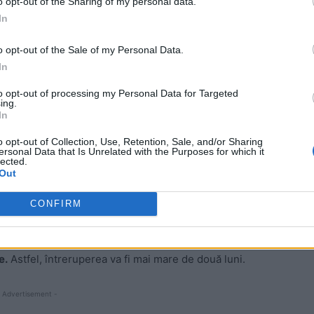
o opt-out of the Sharing of my personal data.
In
o opt-out of the Sale of my Personal Data.
In
to opt-out of processing my Personal Data for Targeted
ing.
In
o opt-out of Collection, Use, Retention, Sale, and/or Sharing
ersonal Data that Is Unrelated with the Purposes for which it
lected.
ineri, școala va fi reluată
luni, 18 mai.
În cel mai bun
Out
CONFIRM
rgență ar prelungi vacanța
dincolo de 18 mai.
e.
Astfel, întreruperea va fi mai mare de două luni.
 Advertisement -