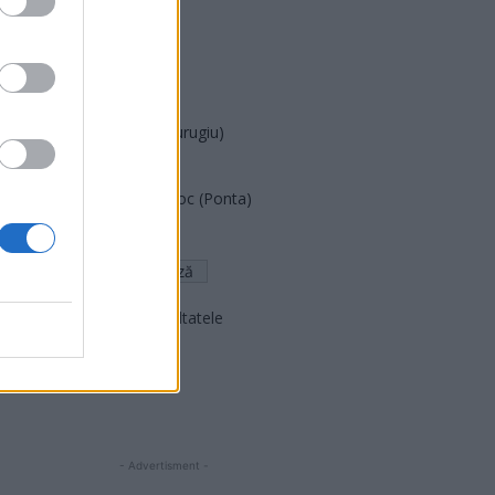
PUSL (D. Voiculescu)
PNȚCD (Pavelescu)
PNCR (Terheș)
Partidul Patrioților (Surugiu)
FAR (Coarnă)
România pe Primul Loc (Ponta)
Altul
Arată rezultatele
Arhiva sondajelor
- Advertisment -