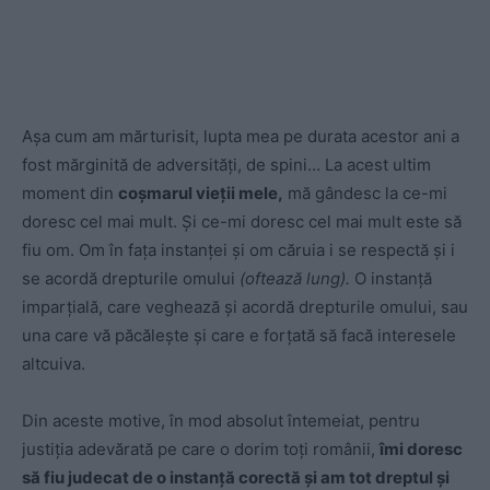
Așa cum am mărturisit, lupta mea pe durata acestor ani a
fost mărginită de adversități, de spini… La acest ultim
moment din
coșmarul vieții mele,
mă gândesc la ce-mi
doresc cel mai mult. Și ce-mi doresc cel mai mult este să
fiu om. Om în fața instanței și om căruia i se respectă și i
se acordă drepturile omului
(oftează lung).
O instanță
imparțială, care veghează și acordă drepturile omului, sau
una care vă păcălește și care e forțată să facă interesele
altcuiva.
Din aceste motive, în mod absolut întemeiat, pentru
justiția adevărată pe care o dorim toți românii,
îmi doresc
să fiu judecat de o instanță corectă și am tot dreptul și