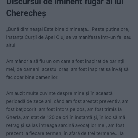
Discursul de iminent fugar al lui
Cherecheș
„Bună dimineața! Este bine dimineața… Peste puține ore,
instanța Curții de Apel Cluj se va manifesta într-un fel sau
altul.
Am mândria să fiu un om care a fost inspirat de părinții
mei, de oamenii acestui oraș, am fost inspirat să învăț să
fac doar bine oamenilor.
Am auzit multe cuvinte despre mine și în această
perioadă de zece ani, când am fost arestat preventiv, am
fost batjocorit, am fost întors pe dos, am fost trimis la
Gherla, am stat de 120 de ori în instanță și, în loc să mă
retrag și să las întreaga sarcină avocaților mei, am fost
prezent la fiecare termen, în afară de trei termene… la