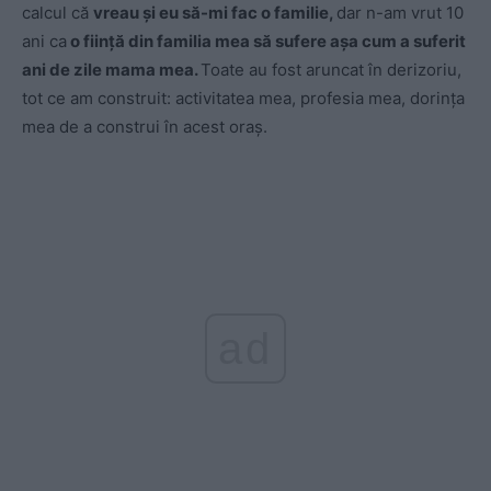
calcul că
vreau și eu să-mi fac o familie,
dar n-am vrut 10
ani ca
o ființă din familia mea să sufere așa cum a suferit
ani de zile mama mea.
Toate au fost aruncat în derizoriu,
tot ce am construit: activitatea mea, profesia mea, dorința
mea de a construi în acest oraș.
ad