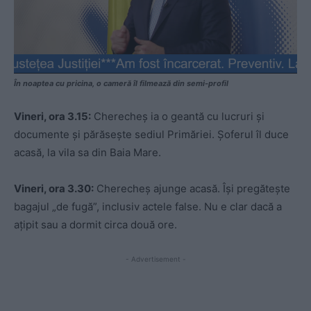
În noaptea cu pricina, o cameră îl filmează din semi-profil
Vineri, ora 3.15:
Cherecheș ia o geantă cu lucruri și
documente și părăsește sediul Primăriei. Șoferul îl duce
acasă, la vila sa din Baia Mare.
Vineri, ora 3.30:
Cherecheș ajunge acasă. Își pregătește
bagajul „de fugă”, inclusiv actele false. Nu e clar dacă a
ațipit sau a dormit circa două ore.
- Advertisement -