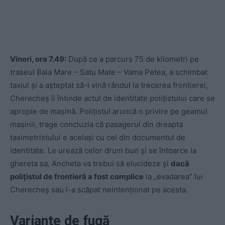
Vineri, ora 7.49:
După ce a parcurs 75 de kilometri pe
traseul Baia Mare – Satu Mate – Vama Petea, a schimbat
taxiul și a așteptat să-i vină rândul la trecerea frontierei,
Cherecheș îi întinde actul de identitate polițistului care se
apropie de mașină. Polițistul aruncă o privire pe geamul
mașinii, trage concluzia că pasagerul din dreapta
taximetristului e același cu cel din documentul de
identitate. Le urează celor drum bun și se întoarce la
ghereta sa. Ancheta va trebui să elucideze și
dacă
polițistul de frontieră a fost complice
la „evadarea” lui
Cherecheș sau l-a scăpat neintenționat pe acesta.
Variante de fugă