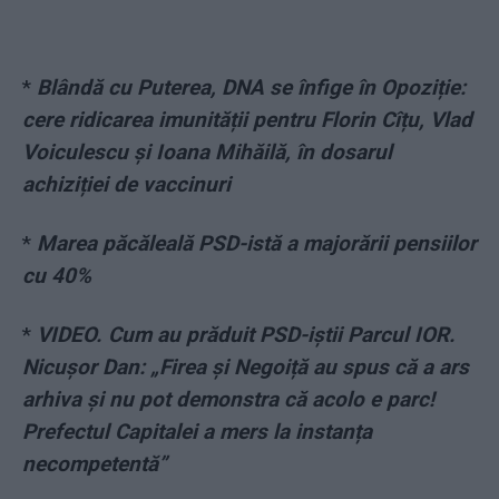
*
Blândă cu Puterea, DNA se înfige în Opoziție:
cere ridicarea imunității pentru Florin Cîțu, Vlad
Voiculescu și Ioana Mihăilă, în dosarul
achiziției de vaccinuri
*
Marea păcăleală PSD-istă a majorării pensiilor
cu 40%
*
VIDEO. Cum au prăduit PSD-iștii Parcul IOR.
Nicușor Dan: „Firea și Negoiță au spus că a ars
arhiva și nu pot demonstra că acolo e parc!
Prefectul Capitalei a mers la instanța
necompetentă”