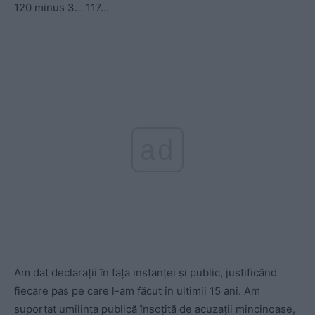
120 minus 3… 117…
ad
Am dat declarații în fața instanței și public, justificând
fiecare pas pe care l-am făcut în ultimii 15 ani. Am
suportat umilința publică însoțită de acuzații mincinoase,