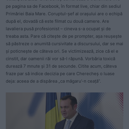
pe pagina sa de Facebook, în format live, chiar din sediul
Primăriei Baia Mare. Coruptul-șef al orașului are o echipă
după el, dovadă că este filmat cu două camere. Are
lavaliera pusă profesionist – cineva s-a ocupat și de
treaba asta. Pare că citește de pe prompter, așa reușește
să păstreze o anumită cursivitate a discursului, dar se mai
și poticnește de câteva ori. Se victimizează, zice că el e
cinstit, dar oamenii răi vor să-l răpună. Vorbăria toxică
durează 7 mnute și 31 de secunde. Citite acum, câteva
fraze par să indice decizia pe care Cherecheș o luase
deja: aceea de a dispărea „ca măgaru’-n ceață”.