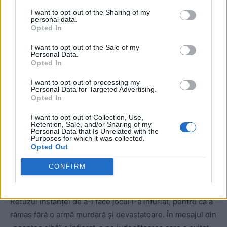
ad
I want to opt-out of the Sharing of my
personal data.
Opted In
I want to opt-out of the Sale of my
Personal Data.
Opted In
I want to opt-out of processing my
Personal Data for Targeted Advertising.
Escroc din fire, Cherecheș a încercat să justifice viitoarea
Opted In
sa fugă prin faptul că i-a fost lungit procesul prea mult,
I want to opt-out of Collection, Use,
dar responsabili cu tărăgănarea au fost chiar el și avocații
Retention, Sale, and/or Sharing of my
Personal Data that Is Unrelated with the
săi!
Purposes for which it was collected.
Opted Out
Cherecheș a mizat mult pe prescrierea faptelor, ceea ce
CONFIRM
i-ar fi adus achitarea. A încercat chiar o ultimă manevră
cu strămutarea procesului, pentru a forța prescrierea.
Refuzul instanței de a-i face jocul l-a înfuriat, pentru că a
rămas fără o armă murdară și devastatoare. În mesajul din