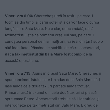
Vineri, ora 6.00:
Cherecheș urcă în taxiul pe care-l
tocmise din timp, al cărui șofer știa că vor face o cursă
lungă, spre Satu Mare. Nu e clar, deocamdată, dacă
taximetristul știa că primarul orașului său, pe care-l
cunoștea personal de mai mulți ani, va ieși din țară sub o
altă identitate. Rămâne de stabilit, de către anchetatori,
dacă taximetristul din Baia Mare fost complice
la
această operațiune.
Vineri, ora 7.15:
Ajuns în orașul Satu Mare, Cherecheș îi
spune taximetristului care l-a adus de la Baia Mare să-l
lase lângă cele două taxiuri parcate lângă trotuar.
Primarul urcă într-unul din cele două taxiuri și pleacă
spre Vama Petea. Anchetatorii trebuie să-l identifice și
interogheze pe taximetristul din Satu Mare. E greu de