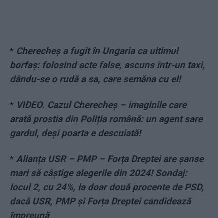
*
Cherecheș a fugit în Ungaria ca ultimul
borfaș: folosind acte false, ascuns într-un taxi,
dându-se o rudă a sa, care semăna cu el!
*
VIDEO. Cazul Cherecheș – imaginile care
arată prostia din Poliția română: un agent sare
gardul, deși poarta e descuiată!
*
Alianța USR – PMP – Forța Dreptei are șanse
mari să câștige alegerile din 2024! Sondaj:
locul 2, cu 24%, la doar două procente de PSD,
dacă USR, PMP și Forța Dreptei candidează
împreună