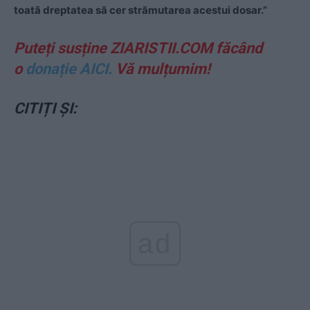
toată dreptatea să cer strămutarea acestui dosar.”
Puteți susține ZIARISTII.COM făcând
o
donație AICI.
Vă mulțumim!
CITIȚI ȘI:
ad