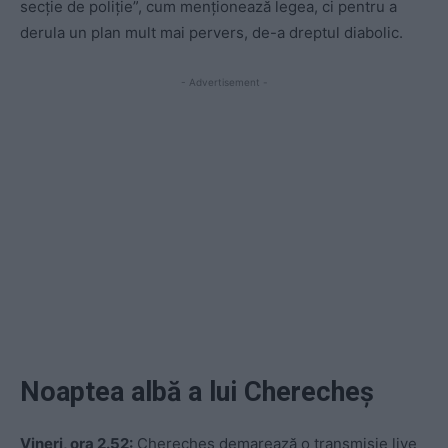
secție de poliție”, cum menționează legea, ci pentru a
derula un plan mult mai pervers, de-a dreptul diabolic.
- Advertisement -
Noaptea albă a lui Cherecheș
Vineri, ora 2.52:
Cherecheș demarează o transmisie live