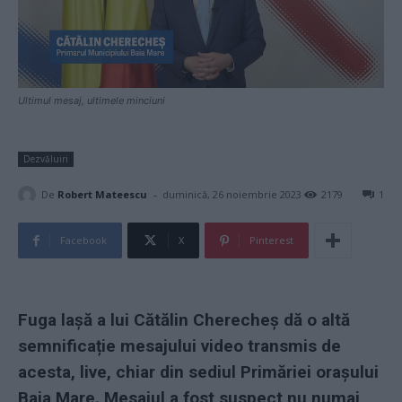
Ultimul mesaj, ultimele minciuni
Dezvăluiri
-
De
Robert Mateescu
duminică, 26 noiembrie 2023
2179
1
Facebook
X
Pinterest
Fuga lașă a lui Cătălin Cherecheș dă o altă
semnificație mesajului video transmis de
acesta, live, chiar din sediul Primăriei orașului
Baia Mare. Mesajul a fost suspect nu numai