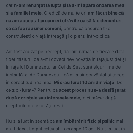
dar
n-am renunțat la luptă și la a-mi apăra onoarea mea
și a familiei mele.
Cred că de multe ori
am făcut bine că
nu am acceptat propuneri otrăvite ca să fac denunțuri,
ca să fac rău unor oameni,
pentru că onoarea ți-o
construiești o viață întreagă și o pierzi într-o clipă.
Am fost acuzat pe nedrept, dar am rămas de fiecare dată
fidel misiunii de a-mi dovedi nevinovăția în fața justiției și
în fața lui Dumnezeu. Iar Cel de Sus, sunt sigur – nu de
instanță, ci de Dumnezeu – că m-a binecuvântat și crede
în corectitudinea mea.
Mi s-au furat 10 ani din viață.
De
ce zic «furat»? Pentru că
acest proces nu s-a desfășurat
după dorințele sau interesele mele,
nici măcar după
drepturile mele cetățenești.
Nu s-a luat în seamă că
am îmbătrânit fizic și psihic
mai
mult decât timpul calculat – aproape 10 ani. Nu s-a luat în