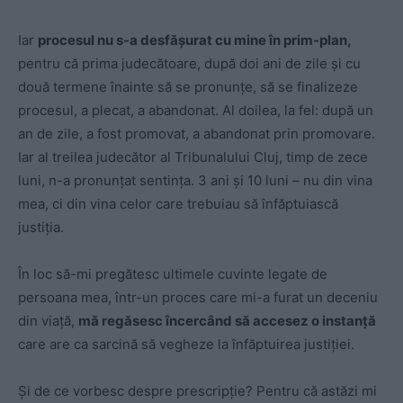
Iar
procesul nu s-a desfășurat cu mine în prim-plan,
pentru că prima judecătoare, după doi ani de zile și cu
două termene înainte să se pronunțe, să se finalizeze
procesul, a plecat, a abandonat. Al doilea, la fel: după un
an de zile, a fost promovat, a abandonat prin promovare.
Iar al treilea judecător al Tribunalului Cluj, timp de zece
luni, n-a pronunțat sentința. 3 ani și 10 luni – nu din vina
mea, ci din vina celor care trebuiau să înfăptuiască
justiția.
În loc să-mi pregătesc ultimele cuvinte legate de
persoana mea, într-un proces care mi-a furat un deceniu
din viață,
mă regăsesc încercând să accesez o instanță
care are ca sarcină să vegheze la înfăptuirea justiției.
Și de ce vorbesc despre prescripție? Pentru că astăzi mi