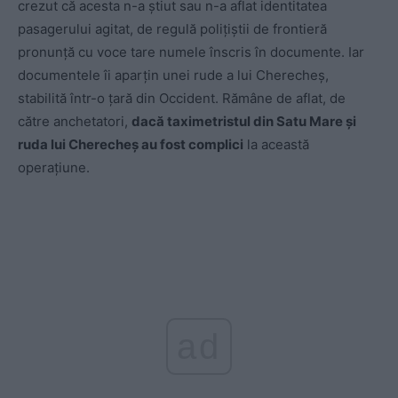
crezut că acesta n-a știut sau n-a aflat identitatea
pasagerului agitat, de regulă polițiștii de frontieră
pronunță cu voce tare numele înscris în documente. Iar
documentele îi aparțin unei rude a lui Cherecheș,
stabilită într-o țară din Occident. Rămâne de aflat, de
către anchetatori,
dacă taximetristul din Satu Mare și
ruda lui Cherecheș au fost complici
la această
operațiune.
ad