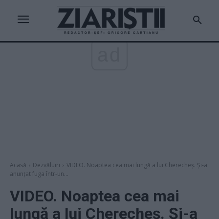
ad
Acasă
Dezvăluiri
VIDEO. Noaptea cea mai lungă a lui Cherecheș. Și-a
anunțat fuga într-un...
VIDEO. Noaptea cea mai
lungă a lui Cherecheș. Și-a