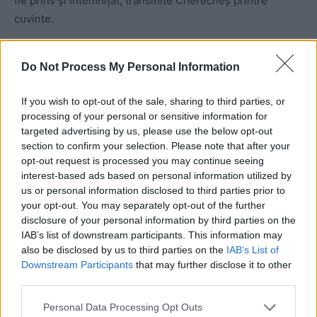
fie prins și întemnițat, transmite Cherecheș printre
cuvinte.
Deși e convins că
„acest proces nu s-a desfășurat după
Do Not Process My Personal Information
dorințele sau interesele mele”,
Cherecheș transmite clar
că
„n-am renunțat la luptă și la a-mi apăra onoarea mea
If you wish to opt-out of the sale, sharing to third parties, or
și a familiei mele”.
În situația lui, cu sentnța definitivă
processing of your personal or sensitive information for
iminentă, nu mai putea fi vorba de o rezolvare în justiție a
targeted advertising by us, please use the below opt-out
section to confirm your selection. Please note that after your
situației sale, ci într-un cadru extrajudiciar, după
opt-out request is processed you may continue seeing
pronunțarea sentinței. Iar asta nu putea însemna decât o
interest-based ads based on personal information utilized by
sustragere de la ispășirea pedepsei, adică o fugă.
us or personal information disclosed to third parties prior to
your opt-out. You may separately opt-out of the further
disclosure of your personal information by third parties on the
IAB’s list of downstream participants. This information may
also be disclosed by us to third parties on the
IAB’s List of
Downstream Participants
that may further disclose it to other
third parties.
Personal Data Processing Opt Outs