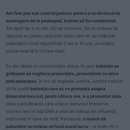
Am fost pus sub control judiciar pentru a ocoli riscul de
sustragere de la pedeapsă, înainte să fiu condamnat.
Am lipsit de 3 ori din 120 de termene. De ce trebuie să
răspund eu pentru acțiunile celor care mi-au întârziat
judecata în mod nejustificat 3 ani și 10 luni, aruncând
pisica moartă în curtea mea?
Eu am rămas cu consecințele altora, în care
instanța se
grăbește să vegheze prescripția, pronunțând cu orice
preț pedeapsa,
în loc să vegheze justiția. Justiția trebuie
să fie justă!
Instanța care se va pronunța asupra
dosarului meu azi, peste câteva ore, s-a pronunțat deja
când judecătoarea care a făcut denunțul împotriva
socrilor mei în fața DNA a uitat de traficul de influență,
malformat în dare de mită. Paradoxal,
o mamă de
judecător nu trebue să facă acest lucru
– și toate mi s-