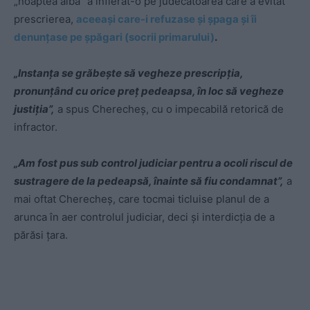
„noaptea albă” a înfierat-o pe judecătoarea care a evitat
prescrierea,
aceeași care-i refuzase și șpaga și îi
denunțase pe șpăgari (socrii primarului)
.
„Instanța se grăbește să vegheze prescripția,
pronunțând cu orice preț pedeapsa, în loc să vegheze
justiția”,
a spus Cherecheș, cu o impecabilă retorică de
infractor.
„Am fost pus sub control judiciar pentru a ocoli riscul de
sustragere de la pedeapsă, înainte să fiu condamnat”,
a
mai oftat Cherecheș, care tocmai ticluise planul de a
arunca în aer controlul judiciar, deci și interdicția de a
părăsi țara.