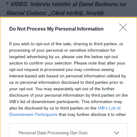
*
VIDEO. Interviu vomitiv al Danei Budeanu cu
Marcel Ciolacu: „Când vorbiți, liniștiți.
Observați binele din oameni. Sunteți un
Do Not Process My Personal Information
monument de răbdare!”
If you wish to opt-out of the sale, sharing to third parties, or
*
SUA ne avertizează: Rusia va încerca să
processing of your personal or sensitive information for
deturneze alegerile din România, de anul viitor!
targeted advertising by us, please use the below opt-out
section to confirm your selection. Please note that after your
Planul diabolic al Moscovei de a „otrăvi”
opt-out request is processed you may continue seeing
democrația din aproape 100 de țări
interest-based ads based on personal information utilized by
us or personal information disclosed to third parties prior to
your opt-out. You may separately opt-out of the further
*
Diversiunea „Longhin Jar” la Realitatea Plus.
disclosure of your personal information by third parties on the
Adevărata Biserică Ortodoxă Ucraineană are 20
IAB’s list of downstream participants. This information may
de milioane de credincioși și nu se supune
also be disclosed by us to third parties on the
IAB’s List of
Downstream Participants
that may further disclose it to other
Moscovei, cum face provocatorul Jar
third parties.
*
Unul dintre cei mai reputați jurnaliști germani,
Personal Data Processing Opt Outs