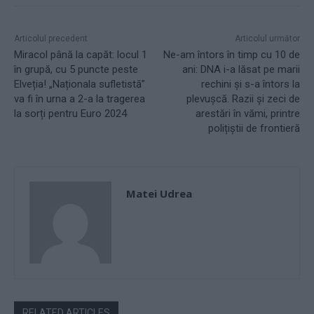
Articolul precedent
Articolul următor
Miracol până la capăt: locul 1
Ne-am întors în timp cu 10 de
în grupă, cu 5 puncte peste
ani: DNA i-a lăsat pe marii
Elveția! „Naționala sufletistă”
rechini și s-a întors la
va fi în urna a 2-a la tragerea
plevușcă. Razii și zeci de
la sorți pentru Euro 2024
arestări în vămi, printre
polițiștii de frontieră
Matei Udrea
RELATED ARTICLES