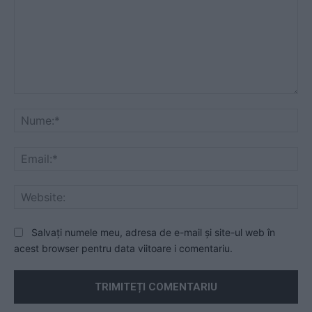
Comentariu:
Nu
Ema
Web
Salvați numele meu, adresa de e-mail și site-ul web în
acest browser pentru data viitoare i comentariu.