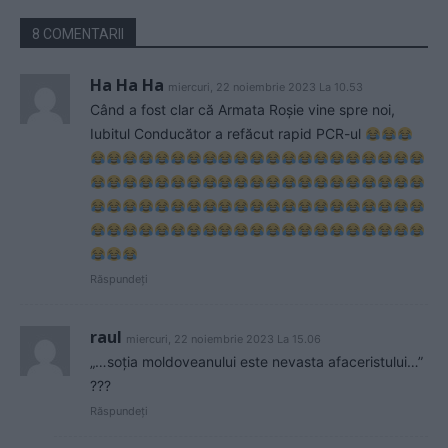
8 COMENTARII
Ha Ha Ha
miercuri, 22 noiembrie 2023 La 10.53
Când a fost clar că Armata Roșie vine spre noi,
Iubitul Conducător a refăcut rapid PCR-ul
Răspundeți
raul
miercuri, 22 noiembrie 2023 La 15.06
„…soția moldoveanului este nevasta afaceristului…”
???
Răspundeți