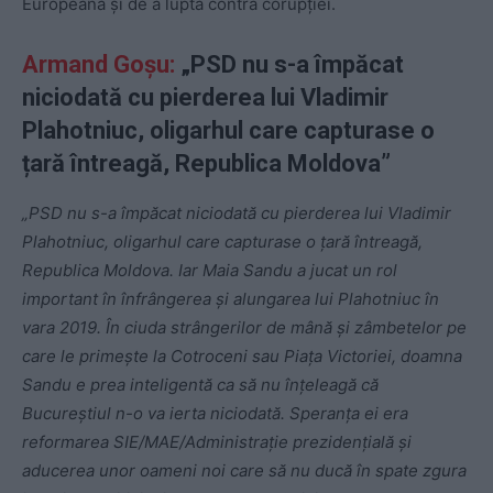
Europeană și de a lupta contra corupției.
Armand Goșu:
„PSD nu s-a împăcat
niciodată cu pierderea lui Vladimir
Plahotniuc, oligarhul care capturase o
țară întreagă, Republica Moldova”
„PSD nu s-a împăcat niciodată cu pierderea lui Vladimir
Plahotniuc, oligarhul care capturase o țară întreagă,
Republica Moldova. Iar Maia Sandu a jucat un rol
important în înfrângerea și alungarea lui Plahotniuc în
vara 2019. În ciuda strângerilor de mână și zâmbetelor pe
care le primește la Cotroceni sau Piața Victoriei, doamna
Sandu e prea inteligentă ca să nu înțeleagă că
Bucureștiul n-o va ierta niciodată. Speranța ei era
reformarea SIE/MAE/Administrație prezidențială și
aducerea unor oameni noi care să nu ducă în spate zgura