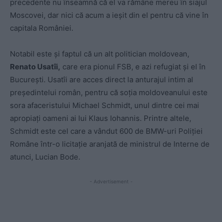
precedente nu înseamnă că el va rămâne mereu în siajul
Moscovei, dar nici că acum a ieșit din el pentru că vine în
capitala României.
Notabil este și faptul că un alt politician moldovean,
Renato Usatîi,
care era pionul FSB, e azi refugiat și el în
București. Usatîi are acces direct la anturajul intim al
președintelui român, pentru că soția moldoveanului este
sora afaceristului Michael Schmidt, unul dintre cei mai
apropiați oameni ai lui Klaus Iohannis. Printre altele,
Schmidt este cel care a vândut 600 de BMW-uri Poliției
Române într-o licitație aranjată de ministrul de Interne de
atunci, Lucian Bode.
- Advertisement -