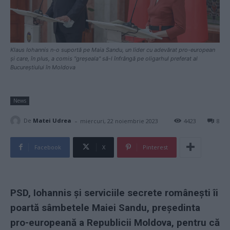
Klaus Iohannis n-o suportă pe Maia Sandu, un lider cu adevărat pro-european
și care, în plus, a comis "greșeala" să-l înfrângă pe oligarhul preferat al
Bucureștiului în Moldova
News
-
De
Matei Udrea
miercuri, 22 noiembrie 2023
4423
8
Facebook
X
Pinterest
PSD, Iohannis și serviciile secrete românești îi
poartă sâmbetele Maiei Sandu, președinta
pro-europeană a Republicii Moldova, pentru că