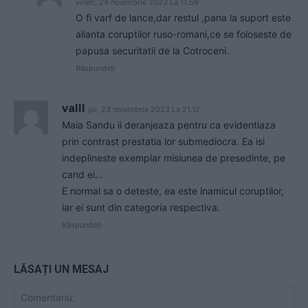
vineri, 24 noiembrie 2023 La 11.59
O fi varf de lance,dar restul ,pana la suport este
alianta coruptilor ruso-romani,ce se foloseste de
papusa securitatii de la Cotroceni.
Răspundeți
valll
joi, 23 noiembrie 2023 La 21.12
Maia Sandu ii deranjeaza pentru ca evidentiaza
prin contrast prestatia lor submediocra. Ea isi
indeplineste exemplar misiunea de presedinte, pe
cand ei…
E normal sa o deteste, ea este inamicul coruptilor,
iar ei sunt din categoria respectiva.
Răspundeți
LĂSAȚI UN MESAJ