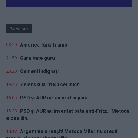
24 de ore
08.59
America fără Trump
21.59
Gura bate guru
20.20
Oameni indignați
19.46
Zelenski la ”rușii cei mici”
16.05
PSD și AUR ne-au vrut în junk
15.33
PSD și AUR au inventat bâta anti-Fritz. ”Metoda
e cea din...
14.18
Argentina a reușit! Metoda Milei: nu crești