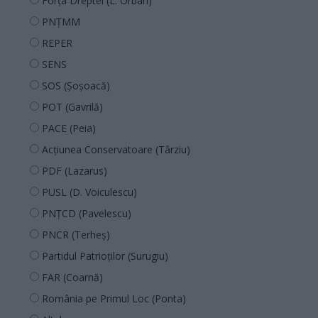
Forța Dreptei (L. Orban)
PNȚMM
REPER
SENS
SOS (Șoșoacă)
POT (Gavrilă)
PACE (Peia)
Acțiunea Conservatoare (Târziu)
PDF (Lazarus)
PUSL (D. Voiculescu)
PNȚCD (Pavelescu)
PNCR (Terheș)
Partidul Patrioților (Surugiu)
FAR (Coarnă)
România pe Primul Loc (Ponta)