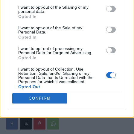
considerat expert de top în probleme rusești, a
I want to opt-out of the Sharing of my
personal data.
luat șpăgi de 600.000 de euro de la Moscova!
Opted In
În România, rețeaua cuprinde șefi de publicații,
I want to opt-out of the Sale of my
spune Armand Goșu
Personal Data.
Opted In
- Advertisement -
I want to opt-out of processing my
Personal Data for Targeted Advertising.
Opted In
I want to opt-out of Collection, Use,
Retention, Sale, and/or Sharing of my
Personal Data that Is Unrelated with the
Purposes for which it was collected.
Opted Out
TAGS
Armand Goșu
Ceban
FSB
Iohannis
maia sandu
Plahotniuc
PSD
republica moldova
Serviciile secrete
CONFIRM