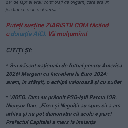
dar de fapt ei erau controlați de oligarh, care era un
jucător cu mult mai versat.”
Puteți susține ZIARISTII.COM făcând
o
donație AICI.
Vă mulțumim!
CITIȚI ȘI:
*
S-a născut naționala de fotbal pentru America
2026! Mergem cu încredere la Euro 2024:
avem, în sfârșit, o echipă valoroasă și cu suflet
*
VIDEO. Cum au prăduit PSD-iștii Parcul IOR.
Nicușor Dan: „Firea și Negoiță au spus că a ars
arhiva și nu pot demonstra că acolo e parc!
Prefectul Capitalei a mers la instanța