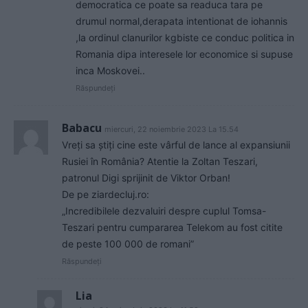
democratica ce poate sa readuca tara pe
drumul normal,derapata intentionat de iohannis
,la ordinul clanurilor kgbiste ce conduc politica in
Romania dipa interesele lor economice si supuse
inca Moskovei..
Răspundeți
Babacu
miercuri, 22 noiembrie 2023 La 15.54
Vreți sa știți cine este vârful de lance al expansiunii
Rusiei în România? Atentie la Zoltan Teszari,
patronul Digi sprijinit de Viktor Orban!
De pe ziardecluj.ro:
„Incredibilele dezvaluiri despre cuplul Tomsa-
Teszari pentru cumpararea Telekom au fost citite
de peste 100 000 de romani”
Răspundeți
Lia