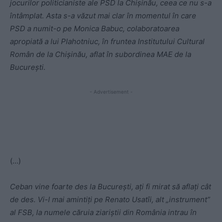
jocurilor politicianiste ale PSD la Chișinău, ceea ce nu s-a
întâmplat. Asta s-a văzut mai clar în momentul în care
PSD a numit-o pe Monica Babuc, colaboratoarea
apropiată a lui Plahotniuc, în fruntea Institutului Cultural
Român de la Chișinău, aflat în subordinea MAE de la
București.
- Advertisement -
(…)
Ceban vine foarte des la București, ați fi mirat să aflați cât
de des. Vi-l mai amintiți pe Renato Usatîi, alt „instrument”
al FSB, la numele căruia ziariștii din România intrau în