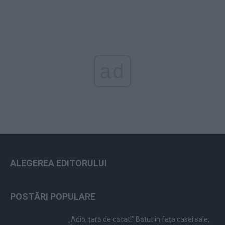
ad
ALEGEREA EDITORULUI
POSTĂRI POPULARE
„Adio, țară de căcat!” Bătut în fața casei sale,