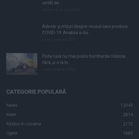
umilit de...
duminică, 21 iulie 2019
Adevăr și mituri despre virusul care produce
COVID-19. Analiza a doi...
vineri, 3 aprilie 2020
Flota rusă nu mai poate bombarda Odessa
fără „s-o ia în...
vineri, 8 aprilie 2022
CATEGORIE POPULARĂ
News
12043
Main
2814
Război în Ucraina
2172
Opinii
1889