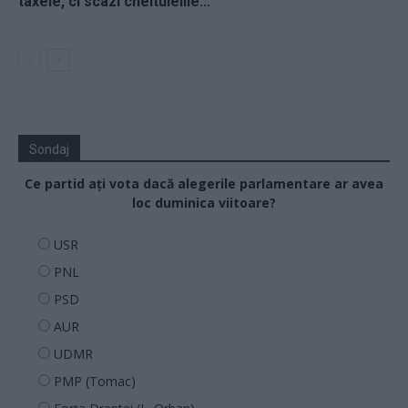
taxele, ci scazi cheltuielile...
Sondaj
Ce partid ați vota dacă alegerile parlamentare ar avea
loc duminica viitoare?
USR
PNL
PSD
AUR
UDMR
PMP (Tomac)