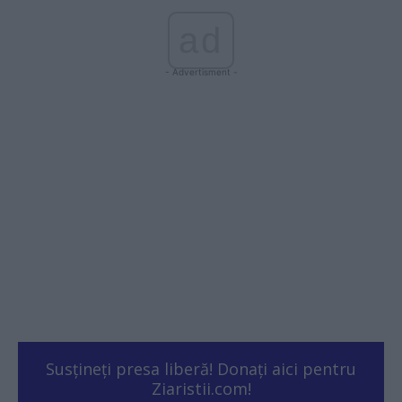
ad
- Advertisment -
Susțineți presa liberă! Donați aici pentru
Ziaristii.com!