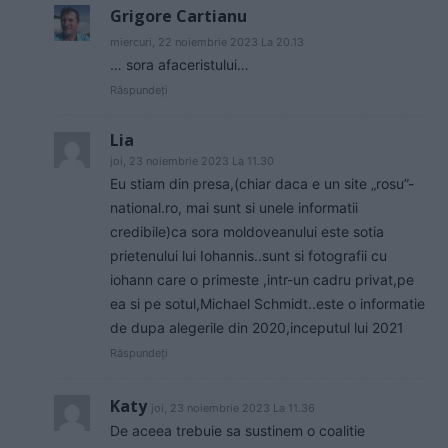
Grigore Cartianu
miercuri, 22 noiembrie 2023 La 20.13
… sora afaceristului…
Răspundeți
Lia
joi, 23 noiembrie 2023 La 11.30
Eu stiam din presa,(chiar daca e un site „rosu”-
national.ro, mai sunt si unele informatii
credibile)ca sora moldoveanului este sotia
prietenului lui Iohannis..sunt si fotografii cu
iohann care o primeste ,intr-un cadru privat,pe
ea si pe sotul,Michael Schmidt..este o informatie
de dupa alegerile din 2020,inceputul lui 2021
Răspundeți
Katy
joi, 23 noiembrie 2023 La 11.36
De aceea trebuie sa sustinem o coalitie