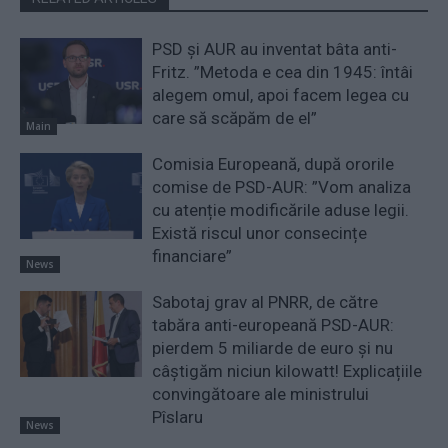
PSD și AUR au inventat bâta anti-
Fritz. ”Metoda e cea din 1945: întâi
alegem omul, apoi facem legea cu
care să scăpăm de el”
Main
Comisia Europeană, după ororile
comise de PSD-AUR: ”Vom analiza
cu atenție modificările aduse legii.
Există riscul unor consecințe
financiare”
News
Sabotaj grav al PNRR, de către
tabăra anti-europeană PSD-AUR:
pierdem 5 miliarde de euro și nu
câștigăm niciun kilowatt! Explicațiile
convingătoare ale ministrului
Pîslaru
News