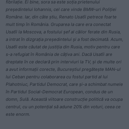
fibrilație. Ei bine, sora sa este soția prietenului
președintelui Iohannis, cel care vinde BMW-uri Poliției
Române. Iar, din câte știu, Renato Usatîi petrece foarte
mult timp în România. Gruparea la care era conectat
Usatîi la Moscova, a fostului șef al căilor ferate din Rusia,
a intrat în dizgrația președintelui și a fost decimată. Acum,
Usatîi este căutat de justiția din Rusia, motiv pentru care
s-a refugiat în România de câțiva ani. Dacă Usatîi are
dreptate în ce declară prin interviuri la TV, și de multe ori
a avut informații corecte, Bucureștiul pregătește MAN-ul
lui Ceban pentru colaborarea cu fostul partid al lui
Plahotniuc, Partidul Democrat, care și-a schimbat numele
în Partidul Social-Democrat European, condus de un
domn, Sulă. Această viitoare construcție politică va ocupa
centrul, cu un potențial să adune 20% din voturi, ceea ce
este enorm.