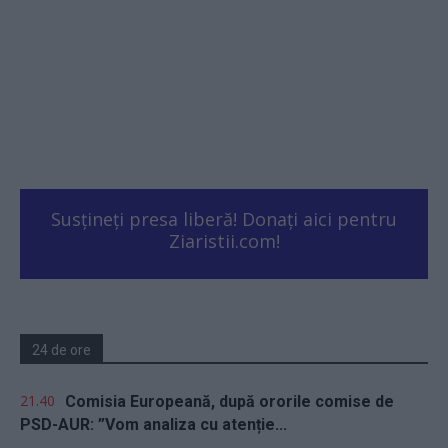
Susțineți presa liberă! Donați aici pentru
Ziaristii.com!
24 de ore
21.40
Comisia Europeană, după ororile comise de
PSD-AUR: ”Vom analiza cu atenție...