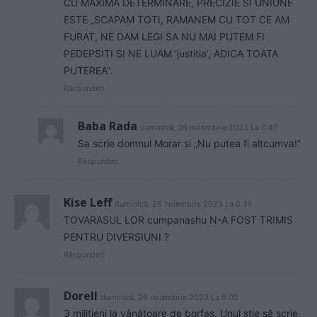
CU MAXIMA DETERMINARE, PRECIZIE SI UNIUNE
ESTE „SCAPAM TOTI, RAMANEM CU TOT CE AM
FURAT, NE DAM LEGI SA NU MAI PUTEM FI
PEDEPSITI SI NE LUAM ‘justitia’, ADICA TOATA
PUTEREA”.
Răspundeți
Baba Rada
duminică, 26 noiembrie 2023 La 0.47
Sa scrie domnul Morar si „Nu putea fi altcumva!”
Răspundeți
Kise Leff
duminică, 26 noiembrie 2023 La 0.35
TOVARASUL LOR cumpanashu N-A FOST TRIMIS
PENTRU DIVERSIUNI ?
Răspundeți
Dorell
duminică, 26 noiembrie 2023 La 9.05
3 milițieni la vânătoare de borfaș. Unul știe să scrie,