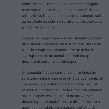
administrație. „Discreție” este un termen elegant
care vrea să arate că multe dintre beneficiile sau
chiar privilegiile pe care le-a obținut sistemul public
au fost ferite de ochii indiscreți al opiniei publice și
ai mediului economic.
Desigur, legile prin care s-au reglementat „rentele”
din sistemul bugetar nu au fost secrete, dar fie au
ajuns în atenția opiniei publice foarte tîrziu, fie
legislația era atît de complicată încît era greu de
descifrat de cei care nu sînt experți.
Un exemplu în acest sens a fost chiar legea de
salarizare unitară, care este plină de coeficienți, de
creșteri anuale, astfel încît era dificil de calculat
salariul unui profesor sau al unui medic în următorii
ani de la aplicarea legii. Ca să nu mai vorbim
despre faptul că astăzi, cînd se discută despre o
nouă lege de salarizare a personalului plătit din