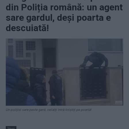
din Poliția română: un agent
sare gardul, deși poarta e
descuiată!
Un polițist sare peste gard, ceilalți intră liniștiți pe poartă!
News