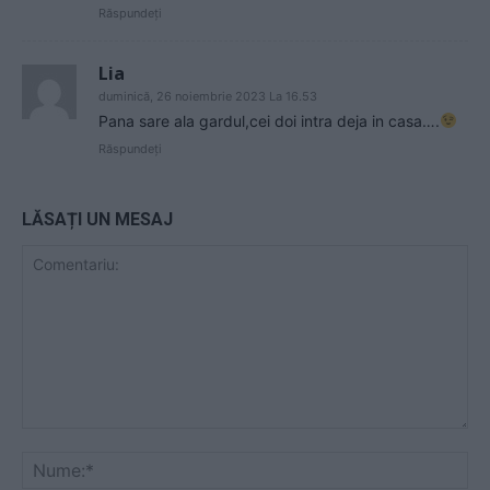
Răspundeți
Lia
duminică, 26 noiembrie 2023 La 16.53
Pana sare ala gardul,cei doi intra deja in casa….
Răspundeți
LĂSAȚI UN MESAJ
Comentariu:
Nu