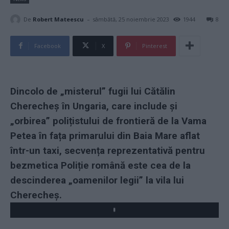
-
De
Robert Mateescu
sâmbătă, 25 noiembrie 2023
1944
8
Facebook
X
Pinterest
Dincolo de „misterul” fugii lui Cătălin
Cherecheș în Ungaria, care include și
„orbirea” polițistului de frontieră de la Vama
Petea în fața primarului din Baia Mare aflat
într-un taxi, secvența reprezentativă pentru
bezmetica Poliție română este cea de la
descinderea „oamenilor legii” la vila lui
Cherecheș.
Play