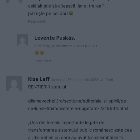
celălalt știe să citească, iar al treilea îi
păzește pe cei doi !
Răspundeți
Levente Puskás.
duminică, 26 noiembrie 2023 La 16.40
Răspundeți
Kise Leff
duminică, 26 noiembrie 2023 La 10.46
RENTIERIII statului
dilemaveche[.]ro/sectiune/editoriale-si-opinii/pe-
ce-lume-traim/misterele-bugetare-2318644.html
„Una din temele importante legate de
transformarea sistemului public românesc este cea
a „discreției” cu care au avut loc schimbările în