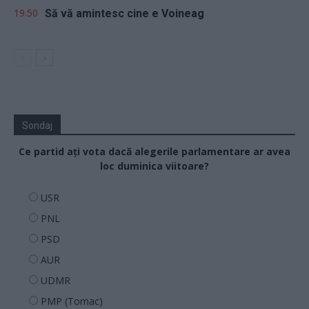
19.50
Să vă amintesc cine e Voineag
Sondaj
Ce partid ați vota dacă alegerile parlamentare ar avea
loc duminica viitoare?
USR
PNL
PSD
AUR
UDMR
PMP (Tomac)