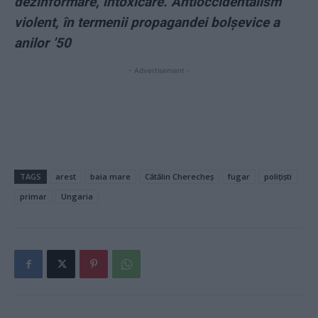
dezinformare, intoxicare. Antioccidentalism
violent, în termenii propagandei bolșevice a
anilor ’50
- Advertisement -
TAGS
arest
baia mare
Cătălin Cherecheș
fugar
polițiști
primar
Ungaria