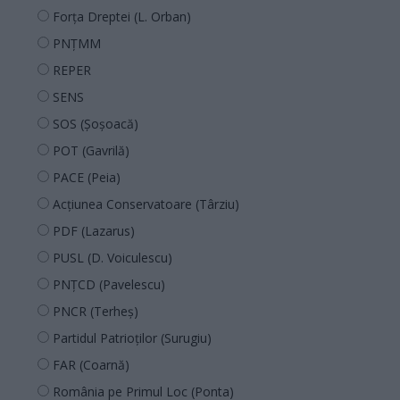
Forța Dreptei (L. Orban)
PNȚMM
REPER
SENS
SOS (Șoșoacă)
POT (Gavrilă)
PACE (Peia)
Acțiunea Conservatoare (Târziu)
PDF (Lazarus)
PUSL (D. Voiculescu)
PNȚCD (Pavelescu)
PNCR (Terheș)
Partidul Patrioților (Surugiu)
FAR (Coarnă)
România pe Primul Loc (Ponta)