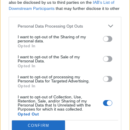
also be disclosed by us to third parties on the
IAB’s List of
Downstream Participants
that may further disclose it to other
RELATED ARTICLES
third parties.
Personal Data Processing Opt Outs
Comisia Europeană, după ororile
comise de PSD-AUR: ”Vom analiza
I want to opt-out of the Sharing of my
cu atenție modificările aduse legii.
personal data.
Opted In
Există riscul unor consecințe
financiare”
Main
I want to opt-out of the Sale of my
Personal Data.
Opted In
Sabotaj grav al PNRR, de către
tabăra anti-europeană PSD-AUR:
I want to opt-out of processing my
pierdem 5 miliarde de euro și nu
Personal Data for Targeted Advertising.
Opted In
câștigăm niciun kilowatt! Explicațiile
convingătoare ale ministrului
I want to opt-out of Collection, Use,
Pîslaru
Retention, Sale, and/or Sharing of my
News
Personal Data that Is Unrelated with the
Purposes for which it was collected.
A doua operațiune obscenă a
Opted Out
DIICOT în această vară, după ”cazul
CONFIRM
Pașca – Dumbrava”. Un fost