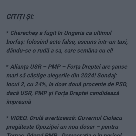
CITIȚI ȘI:
*
Cherecheș a fugit în Ungaria ca ultimul
borfaș: folosind acte false, ascuns într-un taxi,
dându-se o rudă a sa, care semăna cu el!
*
Alianța USR – PMP – Forța Dreptei are șanse
mari să câștige alegerile din 2024! Sondaj:
locul 2, cu 24%, la doar două procente de PSD,
dacă USR, PMP și Forța Dreptei candidează
împreună
*
VIDEO. Drulă avertizează: Guvernul Ciolacu
pregătește Opoziției un nou dosar – pentru
Tomac, liderul PMP. „Democrația e în pericol,