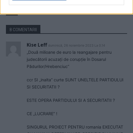
consilier al lui Băsescu a fost
percheziționat și...
News
8 COMENTARII
Kise Leff
duminică, 26 noiembrie 2023 La 0.14
„Două milioane de euro la reangajare pentru
judecătorii acuzați de corupție în Dosarul
Pădurilor/Hrebenciuc”
ccr SI „inalta” curte SUNT UNELTELE PARTIDULUI
SI SECURITATII ?
ESTE OPERA PARTIDULUI SI A SECURITATII ?
CE „LUCRARE” !
SINGURUL PROIECT PENTRU romania EXECUTAT