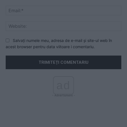
Ema
Web
Salvați numele meu, adresa de e-mail și site-ul web în
acest browser pentru data viitoare i comentariu.
ad
- Advertisment -