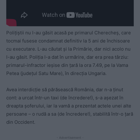
Poliţiştii nu l-au găsit acasă pe primarul Cherecheș, care
tocmai fusese condamnat definitiv la 5 ani de închisoare
cu executare. L-au căutat și la Primărie, dar nici acolo nu
l-au găsit. Poliția l-a dat în urmărire, dar era prea târziu:
primarul-infractor ieșise din țară la ora 7.49, pe la Vama
Petea (județul Satu Mare), în direcția Ungaria.
Avea interdicție să părăsească România, dar n-a ținut
cont: a urcat într-un taxi (de încredere!), s-a așezat în
dreapta șoferului, iar la vamă a prezentat actele unei alte
persoane – o rudă a sa (de încredere!), stabilită într-o țară
din Occident.
- Advertisement -