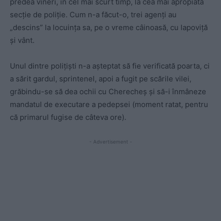
predea vineri, în cel mai scurt timp, la cea mai apropiată
secție de poliție. Cum n-a făcut-o, trei agenţi au
„descins” la locuinţa sa, pe o vreme câinoasă, cu lapoviţă
şi vânt.
Unul dintre polițiști n-a aşteptat să fie verificată poarta, ci
a sărit gardul, sprintenel, apoi a fugit pe scările vilei,
grăbindu-se să dea ochii cu Cherecheș și să-i înmâneze
mandatul de executare a pedepsei (moment ratat, pentru
că primarul fugise de câteva ore).
- Advertisement -