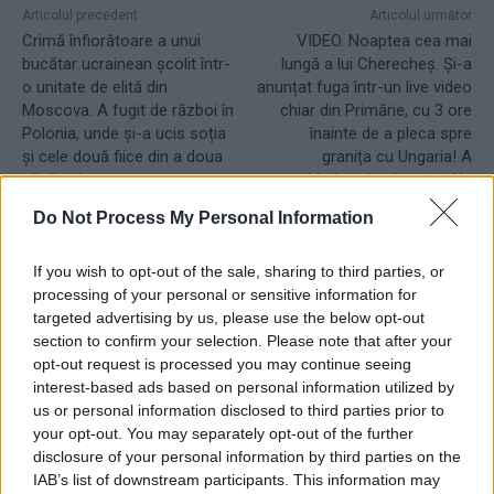
Articolul precedent
Articolul următor
Crimă înfiorătoare a unui
VIDEO. Noaptea cea mai
bucătar ucrainean școlit într-
lungă a lui Cherecheș. Și-a
o unitate de elită din
anunțat fuga într-un live video
Moscova. A fugit de război în
chiar din Primărie, cu 3 ore
Polonia, unde și-a ucis soția
înainte de a pleca spre
și cele două fiice din a doua
granița cu Ungaria! A
căsătorie
schimbat două taxiuri. Un
polițist bine instruit ar fi
Do Not Process My Personal Information
decriptat mesajul și ar fi putut
zădărnici fuga
If you wish to opt-out of the sale, sharing to third parties, or
processing of your personal or sensitive information for
targeted advertising by us, please use the below opt-out
section to confirm your selection. Please note that after your
Robert Mateescu
opt-out request is processed you may continue seeing
interest-based ads based on personal information utilized by
us or personal information disclosed to third parties prior to
your opt-out. You may separately opt-out of the further
disclosure of your personal information by third parties on the
IAB’s list of downstream participants. This information may