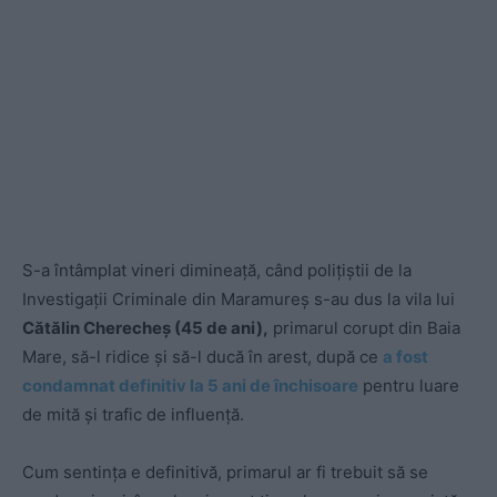
S-a întâmplat vineri dimineață, când poliţiştii de la
Investigaţii Criminale din Maramureş s-au dus la vila lui
Cătălin Cherecheș (45 de ani),
primarul corupt din Baia
Mare, să-l ridice și să-l ducă în arest, după ce
a fost
condamnat definitiv la 5 ani de închisoare
pentru luare
de mită și trafic de influență.
Cum sentința e definitivă, primarul ar fi trebuit să se