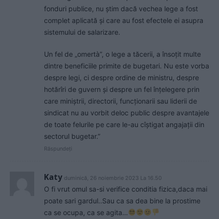
fonduri publice, nu știm dacă vechea lege a fost
complet aplicată și care au fost efectele ei asupra
sistemului de salarizare.
Un fel de „omertà”, o lege a tăcerii, a însoțit multe
dintre beneficiile primite de bugetari. Nu este vorba
despre legi, ci despre ordine de ministru, despre
hotărîri de guvern și despre un fel înțelegere prin
care miniștrii, directorii, funcționarii sau liderii de
sindicat nu au vorbit deloc public despre avantajele
de toate felurile pe care le-au cîștigat angajații din
sectorul bugetar.”
Răspundeți
Katy
duminică, 26 noiembrie 2023 La 16.50
O fi vrut omul sa-si verifice conditia fizica,daca mai
poate sari gardul..Sau ca sa dea bine la prostime
ca se ocupa, ca se agita…