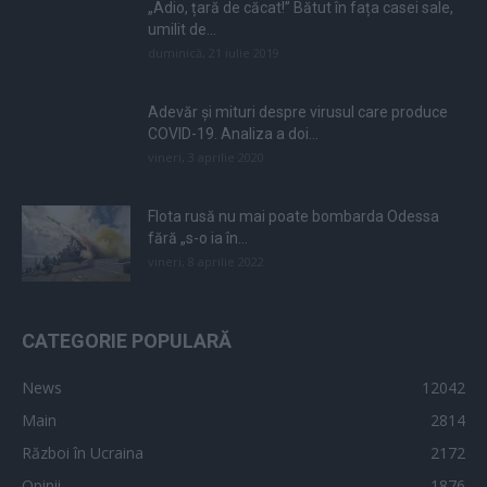
„Adio, țară de căcat!” Bătut în fața casei sale,
umilit de...
duminică, 21 iulie 2019
Adevăr și mituri despre virusul care produce
COVID-19. Analiza a doi...
vineri, 3 aprilie 2020
Flota rusă nu mai poate bombarda Odessa
fără „s-o ia în...
vineri, 8 aprilie 2022
CATEGORIE POPULARĂ
News
12042
Main
2814
Război în Ucraina
2172
Opinii
1876