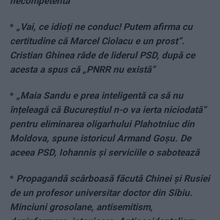
necompetentă”
*
„Vai, ce idioți ne conduc! Putem afirma cu
certitudine că Marcel Ciolacu e un prost”.
Cristian Ghinea râde de liderul PSD, după ce
acesta a spus că „PNRR nu există”
*
„Maia Sandu e prea inteligentă ca să nu
înțeleagă că Bucureștiul n-o va ierta niciodată”
pentru eliminarea oligarhului Plahotniuc din
Moldova, spune istoricul Armand Goșu. De
aceea PSD, Iohannis și serviciile o sabotează
*
Propagandă scârboasă făcută Chinei și Rusiei
de un profesor universitar doctor din Sibiu.
Minciuni grosolane, antisemitism,