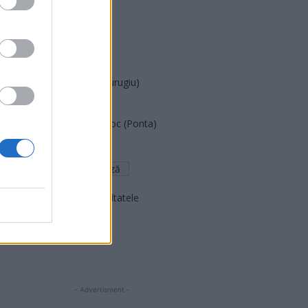
PUSL (D. Voiculescu)
PNȚCD (Pavelescu)
PNCR (Terheș)
Partidul Patrioților (Surugiu)
FAR (Coarnă)
România pe Primul Loc (Ponta)
Altul
Arată rezultatele
Arhiva sondajelor
- Advertisment -