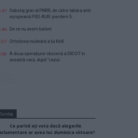
.47
Sabotaj grav al PNRR, de către tabăra anti-
europeană PSD-AUR: pierdem 5...
.44
De ce nu avem baterii
.57
Ortodoxia nucleară a lui Kirill
.06
A doua operațiune obscenă a DIICOT în
această vară, după ”cazul...
Sondaj
Ce partid ați vota dacă alegerile
arlamentare ar avea loc duminica viitoare?