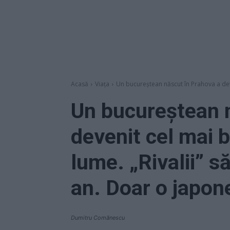
Acasă
Viața
Un bucureștean născut în Prahova a deve
Un bucureștean 
devenit cel mai 
lume. „Rivalii” s
an. Doar o japon
Dumitru Comănescu