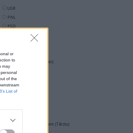
USR
PNL
PSD
AUR
UDMR
PMP (Tomac)
sonal or
ection to
Forța Dreptei (L. Orban)
ou may
PNȚMM
 personal
out of the
REPER
 downstream
SENS
B’s List of
SOS (Șoșoacă)
POT (Gavrilă)
PACE (Peia)
Acțiunea Conservatoare (Târziu)
PDF (Lazarus)