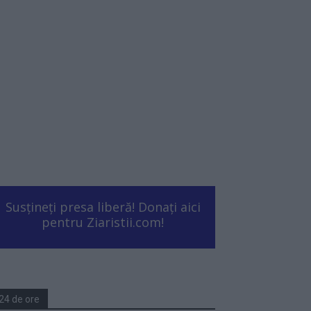
Susțineți presa liberă! Donați aici
pentru Ziaristii.com!
24 de ore