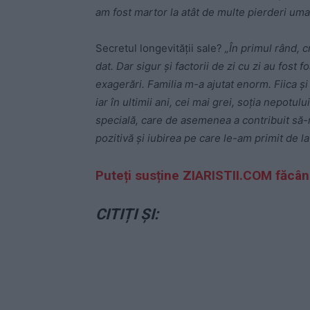
am fost martor la atât de multe pierderi uma
Secretul longevității sale?
„În primul rând, 
dat. Dar sigur şi factorii de zi cu zi au fost
exagerări.
Familia m-a ajutat enorm. Fiica şi
iar în ultimii ani, cei mai grei, soţia nepotul
specială, care de asemenea a contribuit să-mi
pozitivă şi iubirea pe care le-am primit de la
Puteți susține ZIARISTII.COM făcâ
CITIȚI ȘI: