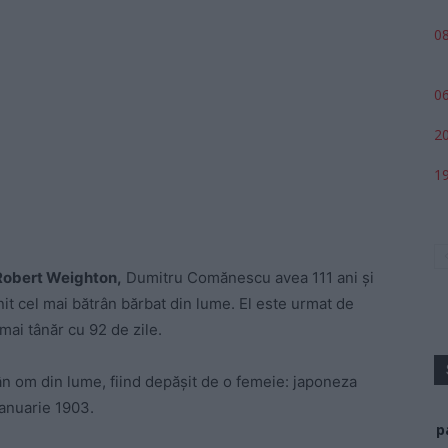
08
06
20
19
Robert Weighton,
Dumitru Comănescu avea 111 ani și
nit cel mai bătrân bărbat din lume. El este urmat de
mai tânăr cu 92 de zile.
n om din lume, fiind depășit de o femeie: japoneza
ianuarie 1903.
p