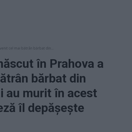
nit cel mai bătrân bărbat din...
născut în Prahova a
bătrân bărbat din
ăi au murit în acest
eză îl depășește