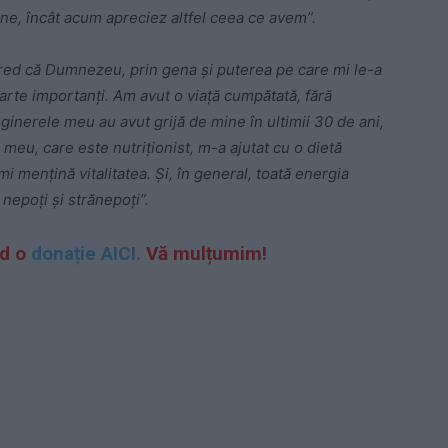
ne, încât acum apreciez altfel ceea ce avem”.
cred că Dumnezeu, prin gena şi puterea pe care mi le-a
 foarte importanţi. Am avut o viaţă cumpătată, fără
 ginerele meu au avut grijă de mine în ultimii 30 de ani,
ui meu, care este nutriţionist, m-a ajutat cu o dietă
 menţină vitalitatea. Şi, în general, toată energia
 nepoţi şi strănepoţi”.
nd o
donație AICI.
Vă mulțumim!