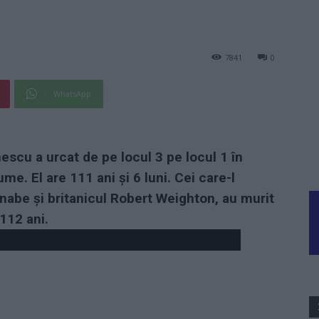
7841
0
WhatsApp
escu a urcat de pe locul 3 pe locul 1 în
ume. El are 111 ani și 6 luni. Cei care-l
abe și britanicul Robert Weighton, au murit
 112 ani.