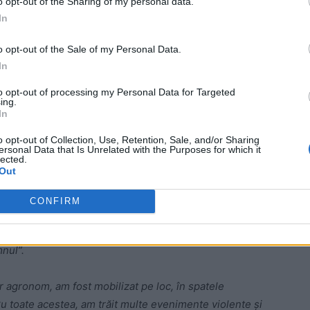
o opt-out of the Sharing of my personal data.
In
la 70 de ani. De multe decenii locuiește în București.
o opt-out of the Sale of my Personal Data.
ist, m-a ajutat cu o dietă specială”
In
cele două războaie mondiale.
to opt-out of processing my Personal Data for Targeted
ing.
In
 Advertisement -
o opt-out of Collection, Use, Retention, Sale, and/or Sharing
ersonal Data that Is Unrelated with the Purposes for which it
lected.
Out
CONFIRM
 6 ani, nu îmi aduc aminte prea mult. Noi eram la ţară
918, însă, îmi aduc aminte de Marea Unire, când toţi
mnul”.
er agronom, am fost mobilizat pe loc, în spatele
. Cu toate acestea, am trăit multe evenimente violente şi