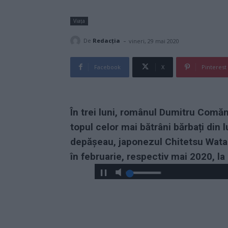
Viața
-
De
Redacţia
vineri, 29 mai 2020
Facebook
X
Pinterest
În trei luni, românul Dumitru Comăn
topul celor mai bătrâni bărbați din l
depășeau, japonezul Chitetsu Watan
în februarie, respectiv mai 2020, la