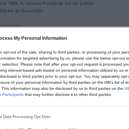
ie 1908, în comuna Provița de Jos din județul
 100 km de Bucureşti).
 Advertisement -
ocess My Personal Information
to opt-out of the sale, sharing to third parties, or processing of your per
formation for targeted advertising by us, please use the below opt-out s
r selection. Please note that after your opt-out request is processed y
eing interest-based ads based on personal information utilized by us or
disclosed to third parties prior to your opt-out. You may separately opt-
losure of your personal information by third parties on the IAB’s list of
. This information may also be disclosed by us to third parties on the
IA
Participants
that may further disclose it to other third parties.
ul Agronomic, având profesori iluștri, precum
mie l-a avut ca mentor pe fondatorul Institutului de
l Data Processing Opt Outs
isești.