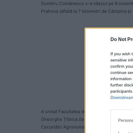
Dumitru Comănescu s-a născut pe 8 noiembr
Prahova (aflată la 7 kilometri de Câmpina şi
-
Do Not Pr
If you wish 
sensitive in
confirm you
continue se
information 
further disc
participants
Downstream 
A urmat Facultatea de Matematică și Institut
Gheorghe Țițeica (la matematică). La Agrono
Persona
Cercetătri Agronomice, Gheorghe Ionescu S