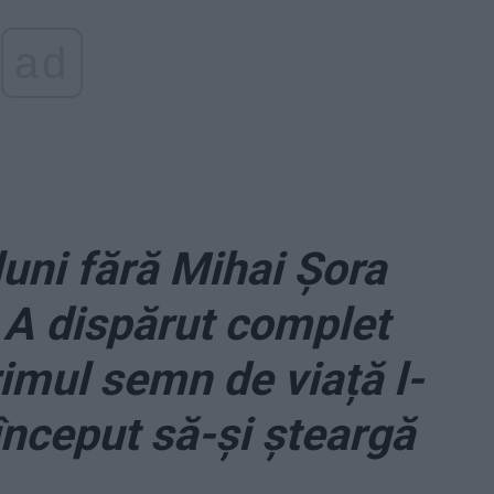
ad
uni fără Mihai Șora
. A dispărut complet
rimul semn de viață l-
 început să-și șteargă