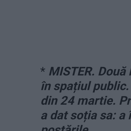
*
MISTER. Două l
în spațiul public
din 24 martie. P
a dat soția sa: a
postările