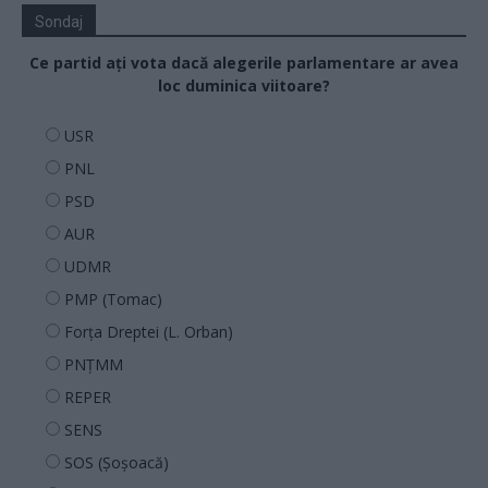
Sondaj
Ce partid ați vota dacă alegerile parlamentare ar avea
loc duminica viitoare?
USR
PNL
PSD
AUR
UDMR
PMP (Tomac)
Forța Dreptei (L. Orban)
PNȚMM
REPER
SENS
SOS (Șoșoacă)