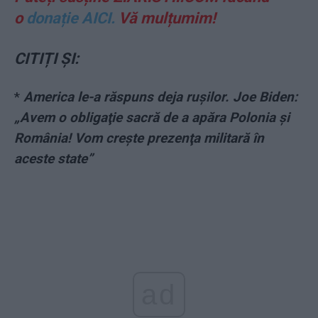
o
donație AICI.
Vă mulțumim!
CITIȚI ȘI:
*
America le-a răspuns deja rușilor. Joe Biden:
„Avem o obligaţie sacră de a apăra Polonia și
România! Vom creşte prezenţa militară în
aceste state”
ad