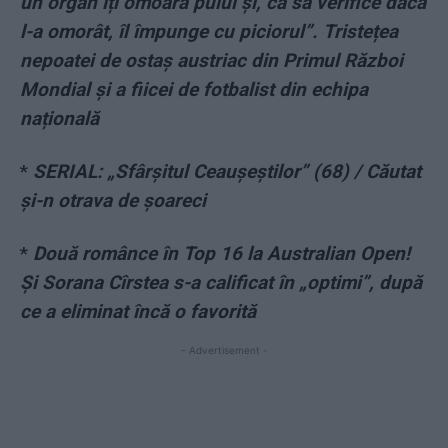
un organ îți omoară puiul și, ca să verifice dacă
l-a omorât, îl împunge cu piciorul”. Tristețea
nepoatei de ostaș austriac din Primul Război
Mondial și a fiicei de fotbalist din echipa
națională
*
SERIAL: „Sfârșitul Ceaușeștilor” (68) / Căutat
și-n otrava de șoareci
*
Două românce în Top 16 la Australian Open!
Și Sorana Cîrstea s-a calificat în „optimi”, după
ce a eliminat încă o favorită
- Advertisement -