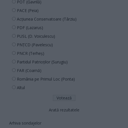
POT (Gavrilă)
PACE (Peia)
Acțiunea Conservatoare (Târziu)
PDF (Lazarus)
PUSL (D. Voiculescu)
PNȚCD (Pavelescu)
PNCR (Terheș)
Partidul Patrioților (Surugiu)
FAR (Coarnă)
România pe Primul Loc (Ponta)
Altul
Arată rezultatele
Arhiva sondajelor