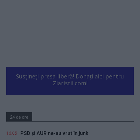
Susțineți presa liberă! Donați aici pentru
Ziaristii.com!
24 de ore
16.05
PSD și AUR ne-au vrut în junk