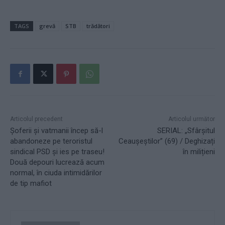
TAGS
grevă
STB
trădători
Articolul precedent
Articolul următor
Șoferii și vatmanii încep să-l
SERIAL: „Sfârșitul
abandoneze pe teroristul
Ceaușeștilor” (69) / Deghizați
sindical PSD și ies pe traseu!
în milițieni
Două depouri lucrează acum
normal, în ciuda intimidărilor
de tip mafiot