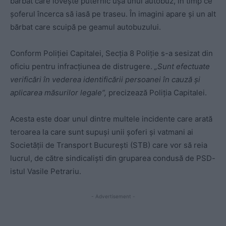
bărbat care lovește puternic ușa unui autobuz, în timp ce
șoferul încerca să iasă pe traseu. În imagini apare și un alt
bărbat care scuipă pe geamul autobuzului.
Conform Poliției Capitalei, Secția 8 Poliție s-a sesizat din
oficiu pentru infracțiunea de distrugere.
„Sunt efectuate
verificări în vederea identificării persoanei în cauză și
aplicarea măsurilor legale”,
precizează Poliția Capitalei.
Acesta este doar unul dintre multele incidente care arată
teroarea la care sunt supuși unii șoferi și vatmani ai
Societății de Transport București (STB) care vor să reia
lucrul, de către sindicaliști din gruparea condusă de PSD-
istul Vasile Petrariu.
- Advertisement -