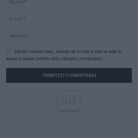
Ema
Web
Salvați numele meu, adresa de e-mail și site-ul web în
acest browser pentru data viitoare i comentariu.
ad
- Advertisment -