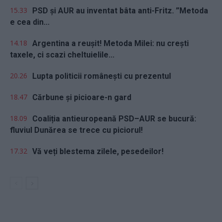
15.33
PSD și AUR au inventat bâta anti-Fritz. ”Metoda
e cea din...
14.18
Argentina a reușit! Metoda Milei: nu crești
taxele, ci scazi cheltuielile...
20.26
Lupta politicii românești cu prezentul
18.47
Cărbune și picioare-n gard
18.09
Coaliția antieuropeană PSD–AUR se bucură:
fluviul Dunărea se trece cu piciorul!
17.32
Vă veți blestema zilele, pesedeilor!