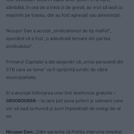
sâmbătă, în cea de a treia zi de grevă, au vrut să iasă cu
mașinile pe traseu, dar au fost agresați sau amenințați.
Nicușor Dan a acuzat „sindicalismul de tip mafiot”,
spunând că a fost „o adevărată teroare din partea
sindicatului”.
Primarul Capitalei a dat asigurări că „orice persoană din
STB care se teme” va fi sprijinită juridic de către
municipalitate.
El a anunțat înființarea unei linii telefonice gratuite –
0800800868
– la care pot suna șoferii și vatmanii care
vor să iasă la muncă și sunt împiedicați de colegi de-ai
lor.
Nicușor Dan:
„Dăm garanția că Poliția intervine imediat.