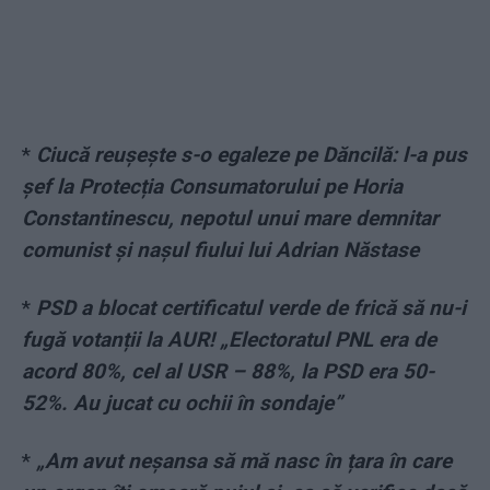
*
Ciucă reușește s-o egaleze pe Dăncilă: l-a pus
șef la Protecția Consumatorului pe Horia
Constantinescu, nepotul unui mare demnitar
comunist și nașul fiului lui Adrian Năstase
*
PSD a blocat certificatul verde de frică să nu-i
fugă votanții la AUR! „Electoratul PNL era de
acord 80%, cel al USR – 88%, la PSD era 50-
52%. Au jucat cu ochii în sondaje”
*
„Am avut neșansa să mă nasc în țara în care