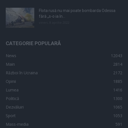
Flota rusă nu mai poate bombarda Odessa
fără „s-o ia în...
vineri, 8 aprilie 2022
CATEGORIE POPULARĂ
News
12043
Main
2814
Război în Ucraina
2172
Opinii
1885
Lumea
1416
Politică
1300
Dezvăluiri
1065
Sport
1053
Mass-media
591