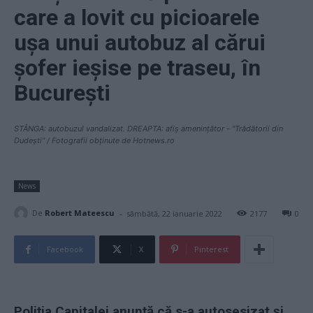
care a lovit cu picioarele
ușa unui autobuz al cărui
șofer ieșise pe traseu, în
București
STÂNGA: autobuzul vandalizat. DREAPTA: afiș amenințător - "Trădătorii din
Dudești" / Fotografii obținute de Hotnews.ro
News
-
De
Robert Mateescu
sâmbătă, 22 ianuarie 2022
2177
0
Facebook
X
Pinterest
Poliția Capitalei anunță că s-a autosesizat și