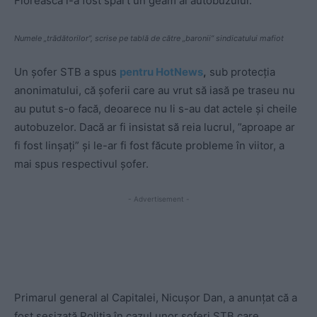
Floreasca i-a fost spart un geam al autobuzului.
Numele „trădătorilor”, scrise pe tablă de către „baronii” sindicatului mafiot
Un șofer STB a spus
pentru HotNews
,
sub protecția
anonimatului, că șoferii care au vrut să iasă pe traseu nu
au putut s-o facă, deoarece nu li s-au dat actele și cheile
autobuzelor. Dacă ar fi insistat să reia lucrul, ”aproape ar
fi fost linșați” și le-ar fi fost făcute probleme în viitor, a
mai spus respectivul șofer.
- Advertisement -
Primarul general al Capitalei, Nicușor Dan, a anunțat că a
fost sesizată Poliția în cazul unor șoferi STB care,