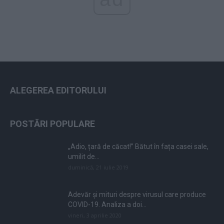
ALEGEREA EDITORULUI
POSTĂRI POPULARE
„Adio, țară de căcat!” Bătut în fața casei sale,
umilit de...
duminică, 21 iulie 2019
Adevăr și mituri despre virusul care produce
COVID-19. Analiza a doi...
vineri, 3 aprilie 2020