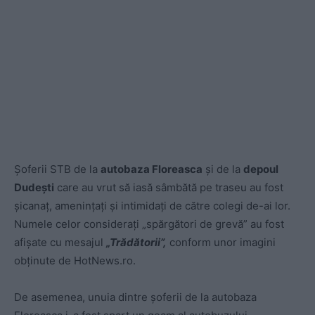
Șoferii STB de la
autobaza Floreasca
și de la
depoul
Dudești
care au vrut să iasă sâmbătă pe traseu au fost
șicanaț, amenințați și intimidați de către colegi de-ai lor.
Numele celor considerați „spărgători de grevă” au fost
afișate cu mesajul
„Trădătorii”,
conform unor imagini
obținute de HotNews.ro.
De asemenea, unuia dintre șoferii de la autobaza