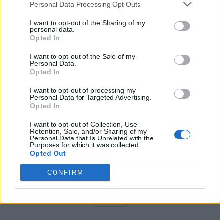
Personal Data Processing Opt Outs
Craiova PSD-istă – un pol al propagandei
I want to opt-out of the Sharing of my
moscovite
personal data.
Opted In
*
PSD-istul Claudiu Manda, pe locul 9 în topul
I want to opt-out of the Sale of my
Personal Data.
chiulangiilor din Parlamentul European. Soțul
Opted In
Olguței Vasilescu și-a luat apartament la
I want to opt-out of processing my
Bruxelles cu 240.000 de euro
Personal Data for Targeted Advertising.
Opted In
I want to opt-out of Collection, Use,
Retention, Sale, and/or Sharing of my
Personal Data that Is Unrelated with the
Purposes for which it was collected.
Opted Out
CONFIRM
ad