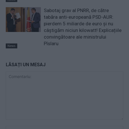
Sabotaj grav al PNRR, de către
tabăra anti-europeană PSD-AUR:
pierdem 5 miliarde de euro și nu
câștigăm niciun kilowatt! Explicațiile
convingătoare ale ministrului
Pîslaru
News
LĂSAȚI UN MESAJ
Comentariu:
Nu