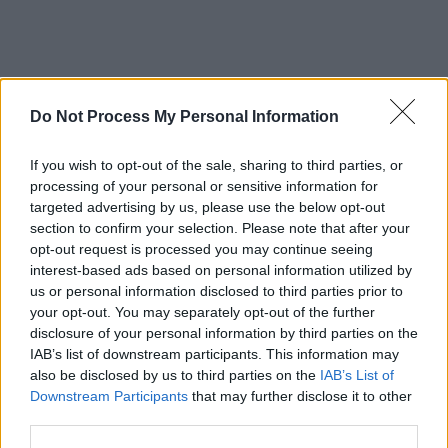
Do Not Process My Personal Information
*
Rusia somează NATO să se retragă din
If you wish to opt-out of the sale, sharing to third parties, or
processing of your personal or sensitive information for
România și Bulgaria! Ministerul de Externe rus:
targeted advertising by us, please use the below opt-out
„Toate trupele străine, armamentul și
section to confirm your selection. Please note that after your
opt-out request is processed you may continue seeing
echipamentele militare grele să fie scoase din
interest-based ads based on personal information utilized by
aceste țări”
us or personal information disclosed to third parties prior to
your opt-out. You may separately opt-out of the further
disclosure of your personal information by third parties on the
*
În plină criză a energiei, șeful ANRE, PSD-
IAB’s list of downstream participants. This information may
istul Chiriță, se bronzează în Caraibe! Îl plătim
also be disclosed by us to third parties on the
IAB’s List of
cu 11.500 de euro pe lună
Downstream Participants
that may further disclose it to other
third parties.
*
AGENȚII HAOSULUI (4). „Amicii Rusiei” și