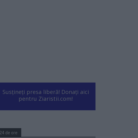
Susțineți presa liberă! Donați aici
pentru Ziaristii.com!
24 de ore