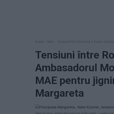
Acasă
Main
Tensiuni între România și Rusia! Ambasa
Tensiuni între R
Ambasadorul Mos
MAE pentru jigni
Margareta
Valeri Kuzmin, ambasadorul Rusiei la București, i-a adus jign