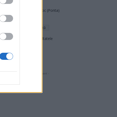
FAR (Coarnă)
România pe Primul Loc (Ponta)
Altul
Arată rezultatele
Arhiva sondajelor
- Advertisment -