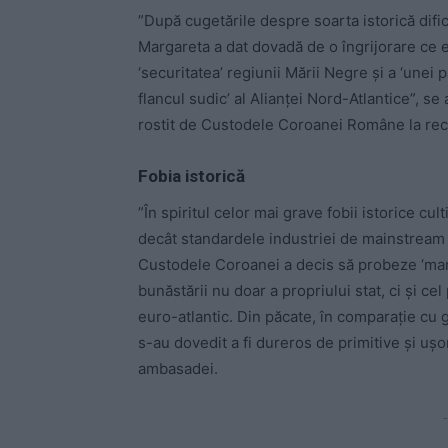
”După cugetările despre soarta istorică dific
Margareta a dat dovadă de o îngrijorare ce e
‘securitatea’ regiunii Mării Negre şi a ‘unei 
flancul sudic’ al Alianţei Nord-Atlantice”, s
rostit de Custodele Coroanei Române la rece
Fobia istorică
”În spiritul celor mai grave fobii istorice cul
decât standardele industriei de mainstream 
Custodele Coroanei a decis să probeze ‘manta
bunăstării nu doar a propriului stat, ci şi cel
euro-atlantic. Din păcate, în comparaţie cu g
s-au dovedit a fi dureros de primitive şi uş
ambasadei.
-