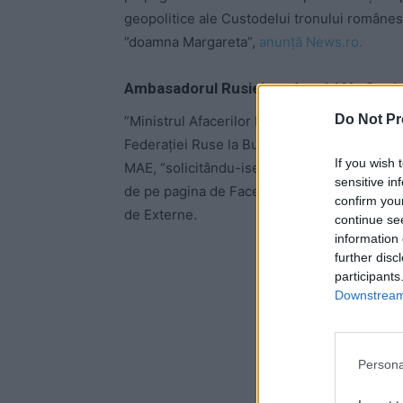
geopolitice ale Custodelui tronului românesc
”doamna Margareta”,
anunță News.ro.
Ambasadorul Rusiei, pedepsit! Va fi prim
Do Not Pr
”Ministrul Afacerilor Externe Bogdan Aures
Federaţiei Ruse la Bucureşti, Valeri Kuzmin şi
If you wish 
MAE, “solicitându-ise să facă precizări pe t
sensitive in
de pe pagina de Facebook a ambasadei la a
confirm you
de Externe.
continue se
information 
further disc
-
participants
Downstream 
Persona