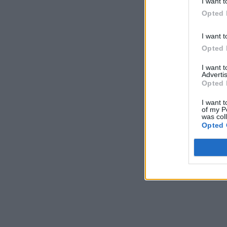
I want t
Opted 
I want t
Opted 
I want 
Advertis
Opted 
I want t
of my P
was col
Opted 