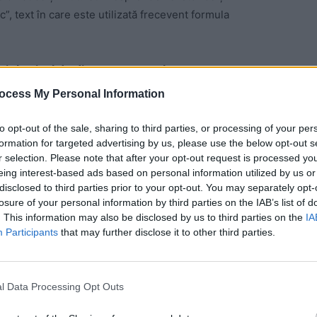
”, text în care este utilizată frecevent formula
it la nivel de director general
ocess My Personal Information
cu a dispus convocarea la MAE a ambasadorului
 va fi primit la nivel de director general”, transmite
to opt-out of the sale, sharing to third parties, or processing of your per
ema convocării diplomatului rus ca urmare a afirmaţiilor
formation for targeted advertising by us, please use the below opt-out s
dresa Custodelui Coroanei Române”, anunță Ministerul
r selection. Please note that after your opt-out request is processed y
eing interest-based ads based on personal information utilized by us or
disclosed to third parties prior to your opt-out. You may separately opt-
losure of your personal information by third parties on the IAB’s list of
 Advertisement -
. This information may also be disclosed by us to third parties on the
IA
Participants
that may further disclose it to other third parties.
l Data Processing Opt Outs