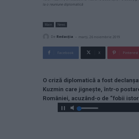
la o reuniune diplomatică
Main
News
-
De
Redacţia
marți, 26 noiembrie 2019
Facebook
X
Pinterest
O criză diplomatică a fost declanșa
Kuzmin care jignește, într-o postar
României, acuzând-o de “fobii istor