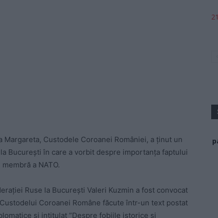
21
sa Margareta, Custodele Coroanei României, a ținut un
p
i la București în care a vorbit despre importanța faptului
i membră a NATO.
eraţiei Ruse la Bucureşti Valeri Kuzmin a fost convocat
a Custodelui Coroanei Române făcute într-un text postat
matice şi intitulat ”Despre fobiile istorice şi