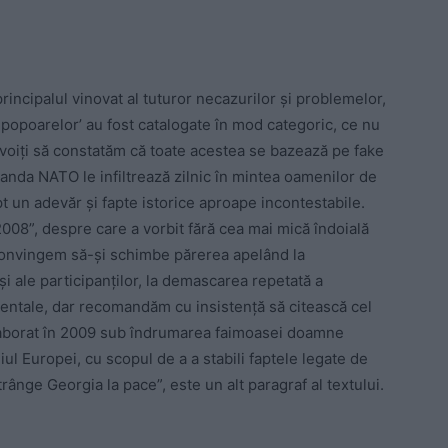
rincipalul vinovat al tuturor necazurilor şi problemelor,
ea popoarelor’ au fost catalogate în mod categoric, ce nu
voiţi să constatăm că toate acestea se bazează pe fake
nda NATO le infiltrează zilnic în mintea oamenilor de
t un adevăr şi fapte istorice aproape incontestabile.
008”, despre care a vorbit fără cea mai mică îndoială
onvingem să-şi schimbe părerea apelând la
i ale participanţilor, la demascarea repetată a
entale, dar recomandăm cu insistenţă să citească cel
laborat în 2009 sub îndrumarea faimoasei doamne
iul Europei, cu scopul de a a stabili faptele legate de
ânge Georgia la pace”, este un alt paragraf al textului.