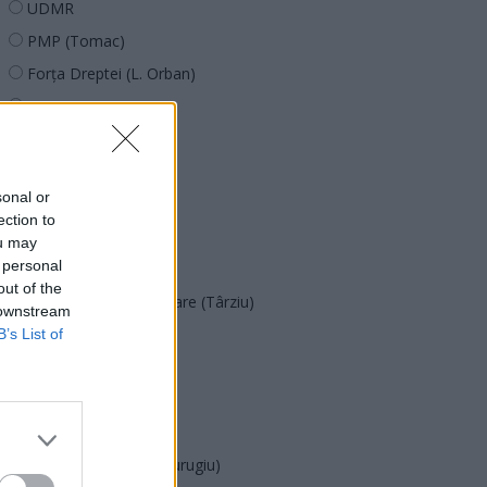
UDMR
PMP (Tomac)
Forța Dreptei (L. Orban)
PNȚMM
REPER
SENS
sonal or
SOS (Șoșoacă)
ection to
POT (Gavrilă)
ou may
 personal
PACE (Peia)
out of the
Acțiunea Conservatoare (Târziu)
 downstream
PDF (Lazarus)
B’s List of
PUSL (D. Voiculescu)
PNȚCD (Pavelescu)
PNCR (Terheș)
Partidul Patrioților (Surugiu)