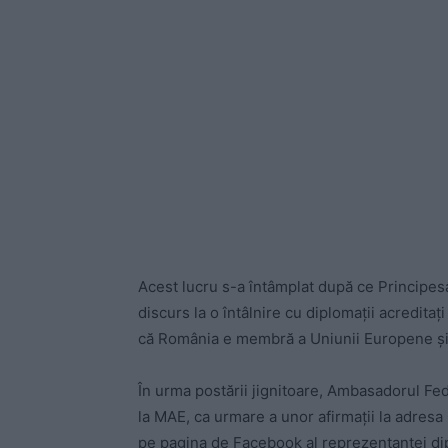
Acest lucru s-a întâmplat după ce Principe
discurs la o întâlnire cu diplomații acreditaț
că România e membră a Uniunii Europene ș
În urma postării jignitoare, Ambasadorul Fed
la MAE, ca urmare a unor afirmaţii la adres
pe pagina de Facebook al reprezentanţei diplo