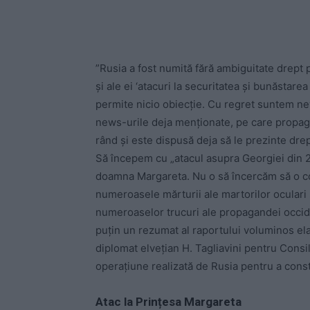
”Rusia a fost numită fără ambiguitate drept p
şi ale ei ‘atacuri la securitatea şi bunăstar
permite nicio obiecţie. Cu regret suntem ne
news-urile deja menţionate, pe care propaga
rând şi este dispusă deja să le prezinte drep
Să începem cu „atacul asupra Georgiei din 2
doamna Margareta. Nu o să încercăm să o c
numeroasele mărturii ale martorilor oculari ş
numeroaselor trucuri ale propagandei occid
puţin un rezumat al raportului voluminos e
diplomat elveţian H. Tagliavini pentru Consil
operaţiune realizată de Rusia pentru a constr
Atac la Prințesa Margareta