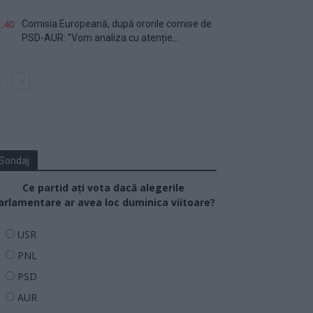
.40
Comisia Europeană, după ororile comise de
PSD-AUR: ”Vom analiza cu atenție...
Sondaj
Ce partid ați vota dacă alegerile
arlamentare ar avea loc duminica viitoare?
USR
PNL
PSD
AUR