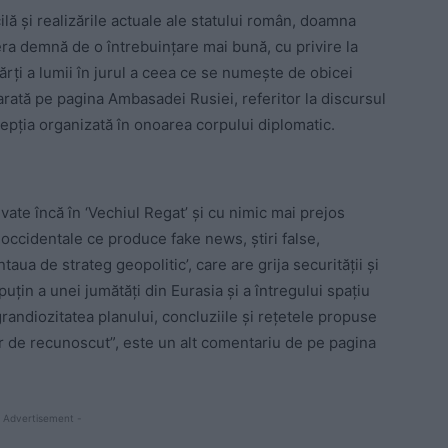
ilă şi realizările actuale ale statului român, doamna
ra demnă de o întrebuinţare mai bună, cu privire la
părţi a lumii în jurul a ceea ce se numeşte de obicei
e arată pe pagina Ambasadei Rusiei, referitor la discursul
pţia organizată în onoarea corpului diplomatic.
tivate încă în ‘Vechiul Regat’ şi cu nimic mai prejos
occidentale ce produce fake news, ştiri false,
ua de strateg geopolitic’, care are grija securităţii şi
 puţin a unei jumătăţi din Eurasia şi a întregului spaţiu
randiozitatea planului, concluziile şi reţetele propuse
or de recunoscut”, este un alt comentariu de pe pagina
 Advertisement -