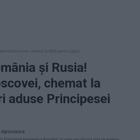
dorul Moscovei, chemat la MAE pentru jigniri...
omânia și Rusia!
covei, chemat la
ri aduse Principesei
iri Principesei Margareta a României, în urma unui discurs ținut de aceasta