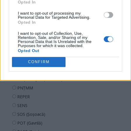
Opted In
Ce partid ați vota dacă alegerile parlamentare ar avea
loc duminica viitoare?
I want to opt-out of processing my
Personal Data for Targeted Advertising.
Opted In
USR
I want to opt-out of Collection, Use,
PNL
Retention, Sale, and/or Sharing of my
Personal Data that Is Unrelated with the
PSD
Purposes for which it was collected.
Opted Out
AUR
UDMR
CONFIRM
PMP (Tomac)
Forța Dreptei (L. Orban)
PNȚMM
REPER
SENS
SOS (Șoșoacă)
POT (Gavrilă)