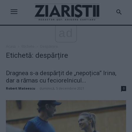
ad
Acasă
Etichete
Despărțire
Etichetă: despărțire
Dragnea s-a despărțit de „nepoțica” Irina,
dar a rămas cu feciorelnicul...
Robert Mateescu
-
duminică, 5 decembrie 2021
0