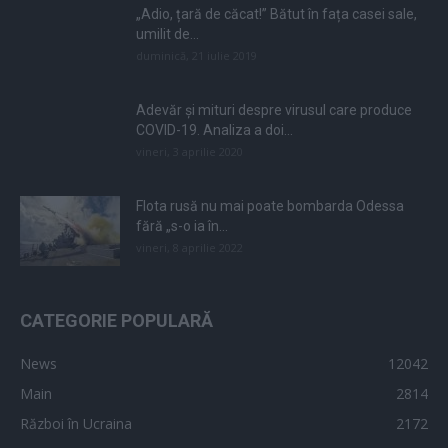
„Adio, țară de căcat!” Bătut în fața casei sale,
umilit de...
duminică, 21 iulie 2019
Adevăr și mituri despre virusul care produce
COVID-19. Analiza a doi...
vineri, 3 aprilie 2020
Flota rusă nu mai poate bombarda Odessa
fără „s-o ia în...
vineri, 8 aprilie 2022
CATEGORIE POPULARĂ
News
12042
Main
2814
Război în Ucraina
2172