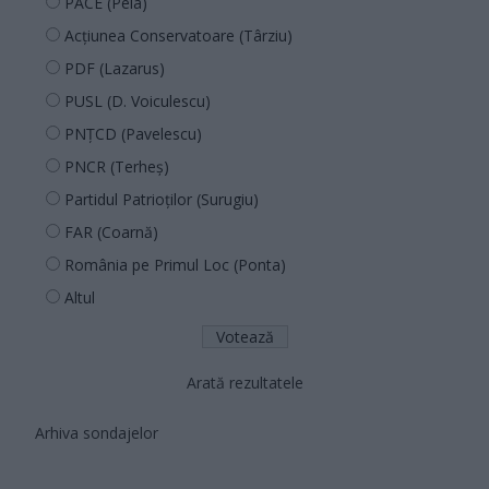
PACE (Peia)
Acțiunea Conservatoare (Târziu)
PDF (Lazarus)
PUSL (D. Voiculescu)
PNȚCD (Pavelescu)
PNCR (Terheș)
Partidul Patrioților (Surugiu)
FAR (Coarnă)
România pe Primul Loc (Ponta)
Altul
Arată rezultatele
Arhiva sondajelor