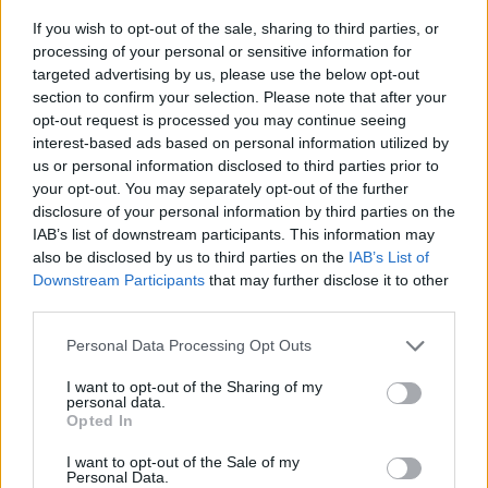
24 de ore
If you wish to opt-out of the sale, sharing to third parties, or
processing of your personal or sensitive information for
targeted advertising by us, please use the below opt-out
20.26
Lupta politicii românești cu prezentul
section to confirm your selection. Please note that after your
opt-out request is processed you may continue seeing
18.47
Cărbune și picioare-n gard
interest-based ads based on personal information utilized by
us or personal information disclosed to third parties prior to
18.09
Coaliția antieuropeană PSD–AUR se bucură:
your opt-out. You may separately opt-out of the further
fluviul Dunărea se trece cu piciorul!
disclosure of your personal information by third parties on the
IAB’s list of downstream participants. This information may
17.32
Vă veți blestema zilele, pesedeilor!
also be disclosed by us to third parties on the
IAB’s List of
Downstream Participants
that may further disclose it to other
08.38
Escrocul Chirieac
third parties.
Personal Data Processing Opt Outs
I want to opt-out of the Sharing of my
personal data.
Opted In
I want to opt-out of the Sale of my
Sondaj
Personal Data.