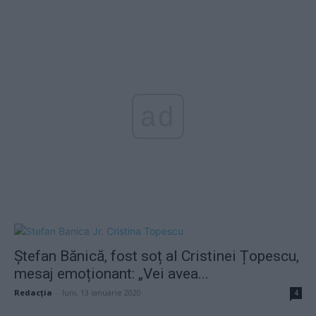
ad
Ștefan Bănică, fost soț al Cristinei Țopescu,
mesaj emoționant: „Vei avea...
Redacţia
-
luni, 13 ianuarie 2020
4