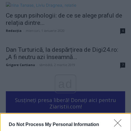
Ce spun psihologii: de ce se alege praful de
relația dintre...
Redacţia
-
miercuri, 1 ianuarie 2020
4
Dan Turturică, la despărțirea de Digi24.ro:
„A fi neutru azi înseamnă...
Grigore Cartianu
-
sâmbătă, 2 martie 2019
7
ad
Susțineți presa liberă! Donați aici pentru
Ziaristii.com!
Do Not Process My Personal Information