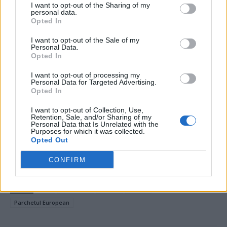
I want to opt-out of the Sharing of my
pentru că are de luptat cu „câteva personaje
personal data.
mondiale” și cu „câțiva de pe aici”!
Opted In
I want to opt-out of the Sale of my
Personal Data.
*
„Duzina de dezinformare” – Cei 12 care au
Opted In
otrăvit planeta cu mesaje anti-vaccinare.
I want to opt-out of processing my
Printre ei, nepotul fostului președinte american
Personal Data for Targeted Advertising.
Opted In
John F. Kennedy
I want to opt-out of Collection, Use,
- Advertisement -
Retention, Sale, and/or Sharing of my
Personal Data that Is Unrelated with the
Purposes for which it was collected.
Opted Out
CONFIRM
TAGS
DNA
fonduri UE
fraude
Kovesi
Parchetul European