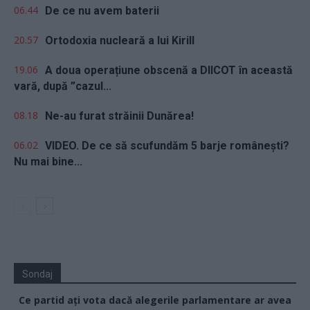
06.44
De ce nu avem baterii
20.57
Ortodoxia nucleară a lui Kirill
19.06
A doua operațiune obscenă a DIICOT în această
vară, după ”cazul...
08.18
Ne-au furat străinii Dunărea!
06.02
VIDEO. De ce să scufundăm 5 barje românești?
Nu mai bine...
Sondaj
Ce partid ați vota dacă alegerile parlamentare ar avea