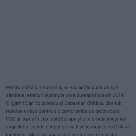
Pentru mafia din România, se văd astfel duse pe apa
sâmbetei eforturi susținute care durează încă din 2014.
Oligarhii Dan Voiculescu și Sebastian Ghiță au cheltuit
resurse uriașe pentru a o compromite pe procuroare.
PSD și-a pus în cap toată Europa și și-a erodat imaginea
angajându-se într-o luptă pe viață și pe moarte cu DNA-ul
lui Kovesi. Miza era una a subzistenței pentru social-