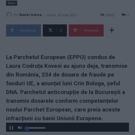
News
-
De
Matei Udrea
marți, 20 iulie 2021
32922
1
Facebook
X
Pinterest
La Parchetul European (EPPO) condus de
Laura Codruța Kovesi au ajuns deja, transmise
din România, 234 de dosare de fraude pe
fonduri UE, a anunțat luni Crin Bologa, șeful
DNA. Parchetul anticorupție de la București a
transmis dosarele conform competențelor
noului Parchet European, care preia aceste
infracțiuni cu banii Uniunii Europene.