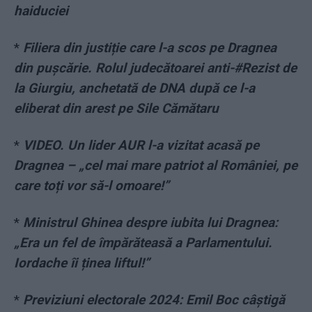
haiduciei
*
Filiera din justiție care l-a scos pe Dragnea
din pușcărie. Rolul judecătoarei anti-#Rezist de
la Giurgiu, anchetată de DNA după ce l-a
eliberat din arest pe Sile Cămătaru
*
VIDEO. Un lider AUR l-a vizitat acasă pe
Dragnea – „cel mai mare patriot al României, pe
care toți vor să-l omoare!”
*
Ministrul Ghinea despre iubita lui Dragnea:
„Era un fel de împărăteasă a Parlamentului.
Iordache îi ținea liftul!”
*
Previziuni electorale 2024: Emil Boc câștigă