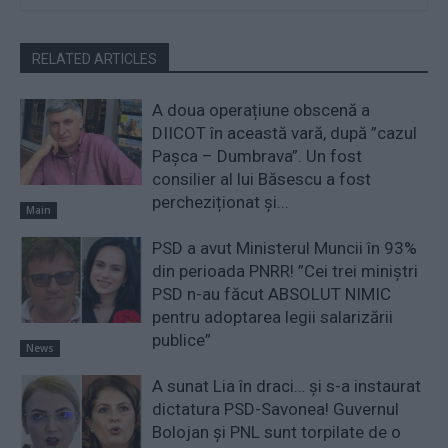
RELATED ARTICLES
A doua operațiune obscenă a
DIICOT în această vară, după ”cazul
Pașca – Dumbrava”. Un fost
consilier al lui Băsescu a fost
percheziționat și...
Main
PSD a avut Ministerul Muncii în 93%
din perioada PNRR! ”Cei trei miniştri
PSD n-au făcut ABSOLUT NIMIC
pentru adoptarea legii salarizării
publice”
News
A sunat Lia în draci… și s-a instaurat
dictatura PSD-Savonea! Guvernul
Bolojan și PNL sunt torpilate de o