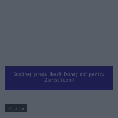
Susțineți presa liberă! Donați aici pentru
Ziaristii.com!
24 de ore