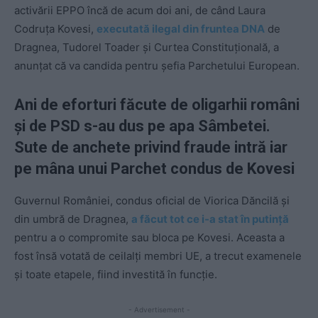
activării EPPO încă de acum doi ani, de când Laura
Codruța Kovesi,
executată ilegal din fruntea DNA
de
Dragnea, Tudorel Toader și Curtea Constituțională, a
anunțat că va candida pentru șefia Parchetului European.
Ani de eforturi făcute de oligarhii români
și de PSD s-au dus pe apa Sâmbetei.
Sute de anchete privind fraude intră iar
pe mâna unui Parchet condus de Kovesi
Guvernul României, condus oficial de Viorica Dăncilă și
din umbră de Dragnea,
a făcut tot ce i-a stat în putință
pentru a o compromite sau bloca pe Kovesi. Aceasta a
fost însă votată de ceilalți membri UE, a trecut examenele
și toate etapele, fiind investită în funcție.
- Advertisement -