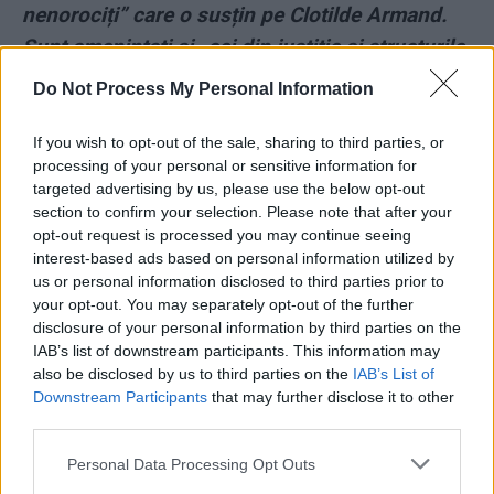
nenorociți” care o susțin pe Clotilde Armand.
Sunt amenințați și „cei din justiție și structurile
de stat”
Do Not Process My Personal Information
*
Demența unui colonel de poliție, consilier
If you wish to opt-out of the sale, sharing to third parties, or
processing of your personal or sensitive information for
AUR în Senat: „Nu mai recunosc autoritatea
targeted advertising by us, please use the below opt-out
dictatorială a UE! Pregătesc rezistența în
section to confirm your selection. Please note that after your
munți!“
opt-out request is processed you may continue seeing
interest-based ads based on personal information utilized by
us or personal information disclosed to third parties prior to
*
Ion Rădoi și concubina sa – 60 de zile sub
your opt-out. You may separately opt-out of the further
control judiciar. Nu au voie să iasă din țară sau
disclosure of your personal information by third parties on the
IAB’s list of downstream participants. This information may
să poarte arme. Una dintre acuzații: șantajul
also be disclosed by us to third parties on the
IAB’s List of
Downstream Participants
that may further disclose it to other
*
Florin Călinescu se desparte de „actualul
third parties.
management” al Pro TV. Renunță și la „Românii
Personal Data Processing Opt Outs
au talent”. Continuă doar la Partidul Verzilor,