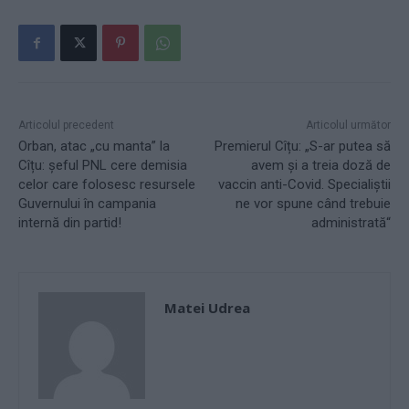
Articolul precedent
Articolul următor
Orban, atac „cu manta” la
Premierul Cîțu: „S-ar putea să
Cîțu: șeful PNL cere demisia
avem și a treia doză de
celor care folosesc resursele
vaccin anti-Covid. Specialiștii
Guvernului în campania
ne vor spune când trebuie
internă din partid!
administrată“
Matei Udrea