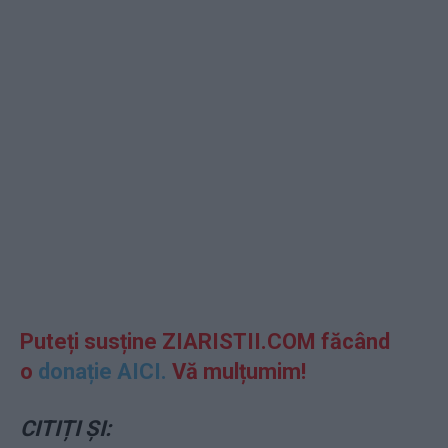
Puteți susține ZIARISTII.COM făcând
o
donație AICI.
Vă mulțumim!
CITIȚI ȘI: