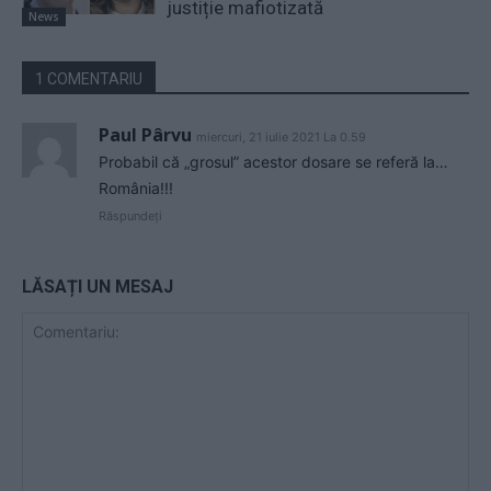
justiție mafiotizată
News
1 COMENTARIU
Paul Pârvu
miercuri, 21 iulie 2021 La 0.59
Probabil că „grosul” acestor dosare se referă la…
România!!!
Răspundeți
LĂSAȚI UN MESAJ