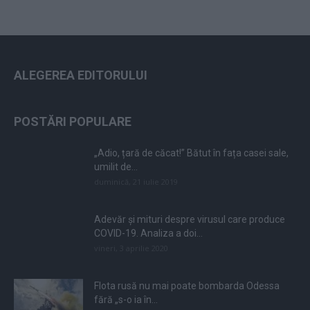
ALEGEREA EDITORULUI
POSTĂRI POPULARE
„Adio, țară de căcat!” Bătut în fața casei sale,
umilit de...
duminică, 21 iulie 2019
Adevăr și mituri despre virusul care produce
COVID-19. Analiza a doi...
vineri, 3 aprilie 2020
Flota rusă nu mai poate bombarda Odessa
fără „s-o ia în...