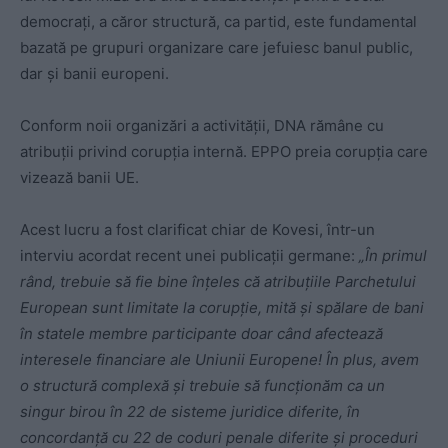
democrați, a căror structură, ca partid, este fundamental
bazată pe grupuri organizare care jefuiesc banul public,
dar și banii europeni.
Conform noii organizări a activității, DNA rămâne cu
atribuții privind corupția internă. EPPO preia corupția care
vizează banii UE.
Acest lucru a fost clarificat chiar de Kovesi, într-un
interviu acordat recent unei publicații germane:
„
Î
n primul
rând, trebuie să fie bine înțeles că atribuțiile Parchetului
European sunt limitate la corupție, mită și spălare de bani
în statele membre participante doar când afectează
interesele financiare ale Uniunii Europene! În plus, avem
o structură complexă și trebuie să funcționăm ca un
singur birou în 22 de sisteme juridice diferite, în
concordanță cu 22 de coduri penale diferite și proceduri