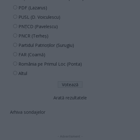
PDF (Lazarus)
PUSL (D. Voiculescu)
PNȚCD (Pavelescu)
PNCR (Terheș)
Partidul Patrioților (Surugiu)
FAR (Coarnă)
România pe Primul Loc (Ponta)
Altul
Arată rezultatele
Arhiva sondajelor
- Advertisment -