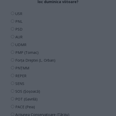
loc duminica viitoare?
USR
PNL
PSD
AUR
UDMR
PMP (Tomac)
Forța Dreptei (L. Orban)
PNȚMM
REPER
SENS
SOS (Șoșoacă)
POT (Gavrilă)
PACE (Peia)
Acțiunea Conservatoare (Târziu)