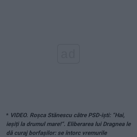
ad
*
VIDEO. Roșca Stănescu către PSD-iști: “Hai,
ieșiți la drumul mare!“. Eliberarea lui Dragnea le
dă curaj borfașilor: se întorc vremurile