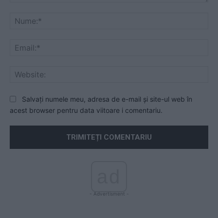
Comentariu:
Nu
Ema
Web
Salvați numele meu, adresa de e-mail și site-ul web în
acest browser pentru data viitoare i comentariu.
ad
- Advertisment -