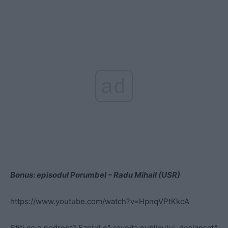
ad
Bonus: episodul Porumbel – Radu Mihail (USR)
https://www.youtube.com/watch?v=HpnqVPtKkcA
Știți ce e nedrept? Faptul că revolta publicului, declanșată