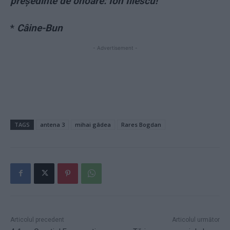
președinte de onoare: Ion Iliescu!
*
Câine-Bun
- Advertisement -
TAGS
antena 3
mihai gâdea
Rares Bogdan
Articolul precedent
Articolul următor