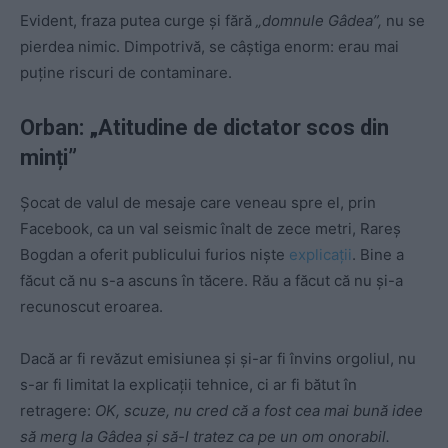
Evident, fraza putea curge și fără
„domnule Gâdea”,
nu se
pierdea nimic. Dimpotrivă, se câștiga enorm: erau mai
puține riscuri de contaminare.
Orban: „Atitudine de dictator scos din
minți”
Șocat de valul de mesaje care veneau spre el, prin
Facebook, ca un val seismic înalt de zece metri, Rareș
Bogdan a oferit publicului furios niște
explicații
. Bine a
făcut că nu s-a ascuns în tăcere. Rău a făcut că nu și-a
recunoscut eroarea.
Dacă ar fi revăzut emisiunea și și-ar fi învins orgoliul, nu
s-ar fi limitat la explicații tehnice, ci ar fi bătut în
retragere:
OK, scuze, nu cred că a fost cea mai bună idee
să merg la Gâdea și să-l tratez ca pe un om onorabil.