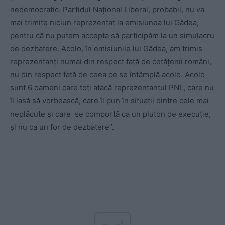
nedemocratic. Partidul Naţional Liberal, probabil, nu va
mai trimite niciun reprezentat la emisiunea lui Gâdea,
pentru că nu putem accepta să participăm la un simulacru
de dezbatere. Acolo, în emisiunile lui Gâdea, am trimis
reprezentanţi numai din respect faţă de cetăţenii români,
nu din respect faţă de ceea ce se întâmplă acolo. Acolo
sunt 6 oameni care toţi atacă reprezentantul PNL, care nu
îl lasă să vorbească, care îl pun în situaţii dintre cele mai
neplăcute şi care se comportă ca un pluton de execuţie,
şi nu ca un for de dezbatere”.