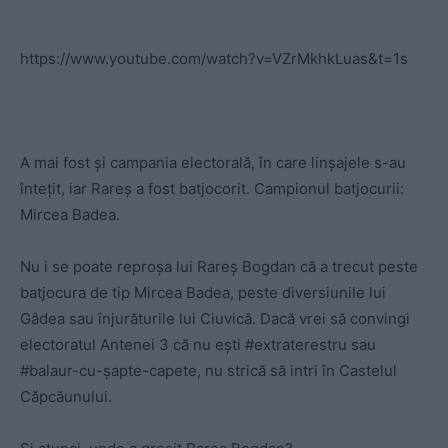
https://www.youtube.com/watch?v=VZrMkhkLuas&t=1s
A mai fost și campania electorală, în care linșajele s-au
întețit, iar Rareș a fost batjocorit. Campionul batjocurii:
Mircea Badea.
Nu i se poate reproșa lui Rareș Bogdan că a trecut peste
batjocura de tip Mircea Badea, peste diversiunile lui
Gâdea sau înjurăturile lui Ciuvică. Dacă vrei să convingi
electoratul Antenei 3 că nu ești #extraterestru sau
#balaur-cu-șapte-capete, nu strică să intri în Castelul
Căpcăunului.