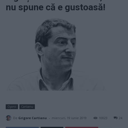
nu spune că e gustoasă!
Opinii
Cartianu
-
De
Grigore Cartianu
miercuri, 19 iunie 2019
10023
24