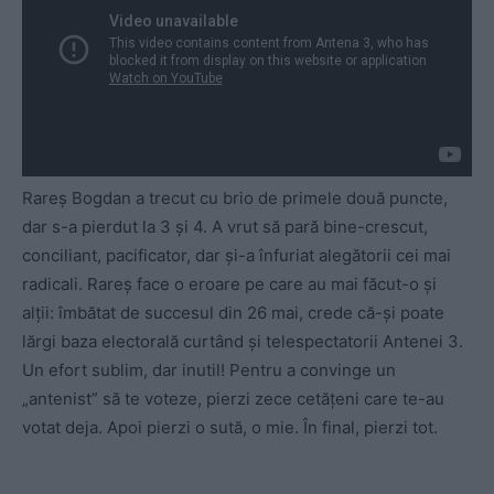
Rareș Bogdan a trecut cu brio de primele două puncte,
dar s-a pierdut la 3 și 4. A vrut să pară bine-crescut,
conciliant, pacificator, dar și-a înfuriat alegătorii cei mai
radicali. Rareș face o eroare pe care au mai făcut-o și
alții: îmbătat de succesul din 26 mai, crede că-și poate
lărgi baza electorală curtând și telespectatorii Antenei 3.
Un efort sublim, dar inutil! Pentru a convinge un
„antenist” să te voteze, pierzi zece cetățeni care te-au
votat deja. Apoi pierzi o sută, o mie. În final, pierzi tot.