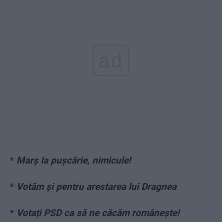
ad
*
Marș la pușcărie, nimicule!
*
Votăm și pentru arestarea lui Dragnea
*
Votați PSD ca să ne căcăm românește!