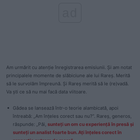
ad
Am urmărit cu atenție înregistrarea emisiunii. Și am notat
principalele momente de slăbiciune ale lui Rareș. Merită
să le survolăm împreună. Și Rareș merită să le (re)vadă.
Va ști ce să nu mai facă data viitoare.
Gâdea se lansează într-o teorie alambicată, apoi
întreabă: „Am înțeles corect sau nu?”. Rareș, generos,
răspunde: „Păi,
sunteți un om cu experiență în presă și
sunteți un analist foarte bun. Ați înțeles corect în