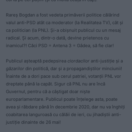
Rareș Bogdan a fost vedeta primăverii politice călărind
valul anti-PSD atât ca moderator (la Realitatea TV), cât și
ca politician (la PNL). Și-a obișnuit publicul cu un mesaj
radical. Și acum, dintr-o dată, devine prietenos cu
inamicul?! Căci PSD = Antena 3 = Gâdea, să fie clar!
Publicul așteaptă pedepsirea
ciordacilor
anti-justiție și a
găzarilor
din politică, dar și a propagandiștilor minciunii!
Înainte de a dori pace sub cerul patriei, votanții PNL vor
dreptate până la capăt. Sigur că PNL nu are încă
Guvernul, pentru că a câștigat doar niște
europarlamentare. Publicul poate înțelege asta, poate
avea și răbdare până în decembrie 2020, dar nu va înghiți
coabitarea languroasă cu călăii de ieri, cu jihadiștii anti-
justiție dinainte de 26 mai!