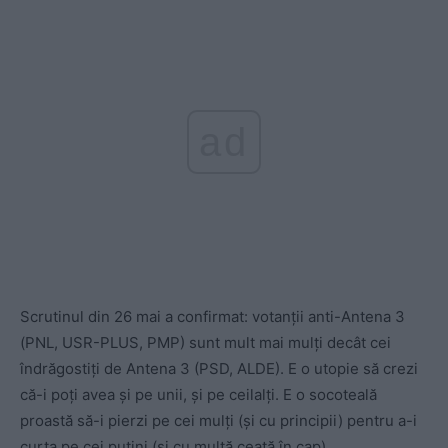
ad
Scrutinul din 26 mai a confirmat: votanții anti-Antena 3
(PNL, USR-PLUS, PMP) sunt mult mai mulți decât cei
îndrăgostiți de Antena 3 (PSD, ALDE). E o utopie să crezi
că-i poți avea și pe unii, și pe ceilalți. E o socoteală
proastă să-i pierzi pe cei mulți (și cu principii) pentru a-i
curta pe cei puțini (și cu multă ceață în cap).