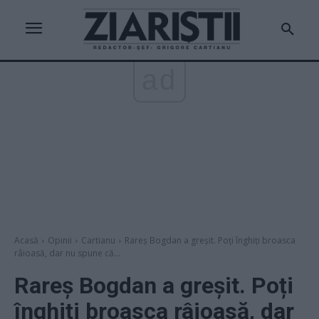
ad
Acasă
Opinii
Cartianu
Rareș Bogdan a greșit. Poți înghiți broasca
râioasă, dar nu spune că...
Rareș Bogdan a greșit. Poți
înghiți broasca râioasă, dar