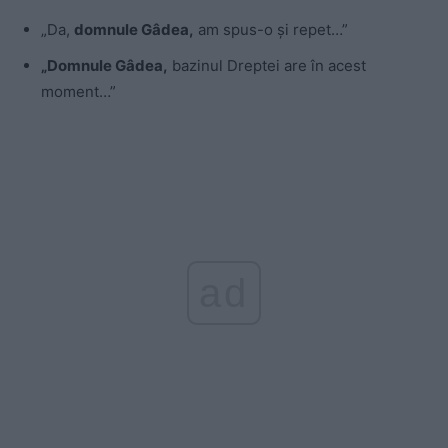
„Da,
domnule Gâdea,
am spus-o și repet…”
„Domnule Gâdea,
bazinul Dreptei are în acest
moment…”
ad