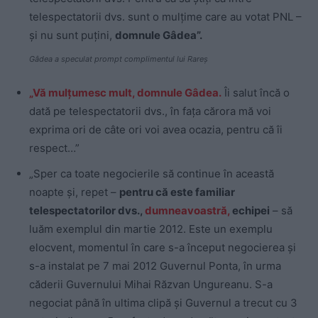
telespectatorii dvs. sunt o mulțime care au votat PNL –
și nu sunt puțini,
domnule Gâdea”.
Gâdea a speculat prompt complimentul lui Rareș
„Vă mulțumesc mult, domnule Gâdea.
Îi salut încă o
dată pe telespectatorii dvs., în fața cărora mă voi
exprima ori de câte ori voi avea ocazia, pentru că îi
respect…”
„Sper ca toate negocierile să continue în această
noapte și, repet –
pentru că este familiar
telespectatorilor dvs.,
dumneavoastră,
echipei
– să
luăm exemplul din martie 2012. Este un exemplu
elocvent, momentul în care s-a început negocierea și
s-a instalat pe 7 mai 2012 Guvernul Ponta, în urma
căderii Guvernului Mihai Răzvan Ungureanu. S-a
negociat până în ultima clipă și Guvernul a trecut cu 3