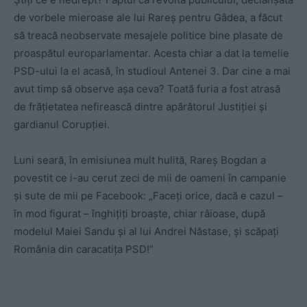
de vorbele mieroase ale lui Rareș pentru Gâdea, a făcut
să treacă neobservate mesajele politice bine plasate de
proaspătul europarlamentar. Acesta chiar a dat la temelie
PSD-ului la el acasă, în studioul Antenei 3. Dar cine a mai
avut timp să observe așa ceva? Toată furia a fost atrasă
de frățietatea nefirească dintre apărătorul Justiției și
gardianul Corupției.
Luni seară, în emisiunea mult hulită, Rareș Bogdan a
povestit ce i-au cerut zeci de mii de oameni în campanie
și sute de mii pe Facebook: „Faceți orice, dacă e cazul –
în mod figurat – înghițiți broaște, chiar râioase, după
modelul Maiei Sandu și al lui Andrei Năstase, și scăpați
România din caracatița PSD!”