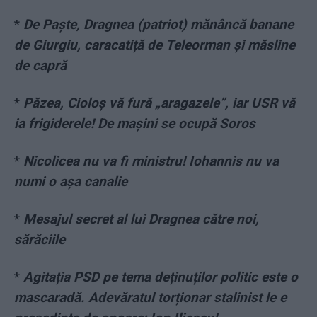
*
De Paște, Dragnea (patriot) mănâncă banane
de Giurgiu, caracatiță de Teleorman și măsline
de capră
*
Păzea, Cioloș vă fură „aragazele”, iar USR vă
ia frigiderele! De mașini se ocupă Soros
*
Nicolicea nu va fi ministru! Iohannis nu va
numi o așa canalie
*
Mesajul secret al lui Dragnea către noi,
sărăciile
*
Agitația PSD pe tema deținuților politic este o
mascaradă. Adevăratul torționar stalinist le e