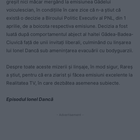
greșit nici măcar mergând la emisiunea Gâdelui
voiculescian, în condițiile în care zice că n-a știut că
există o decizie a Biroului Politic Executiv al PNL, din 1
aprilie, de a boicota respectiva emisiune. Decizia a fost
luată după comportamentul abject al haitei Gâdea-Badea-
Ciuvică față de unii invitați liberali, culminând cu linșarea
lui Ionel Dancă sub amenințarea evacuării cu bodyguarzii.
Despre toate aceste mizerii și linșaje, în mod sigur, Rareș
a știut, pentru că era ziarist și făcea emisiuni excelente la
Realitatea TV, în care dezbătea asemenea subiecte.
Episodul Ionel Dancă
- Advertisement -