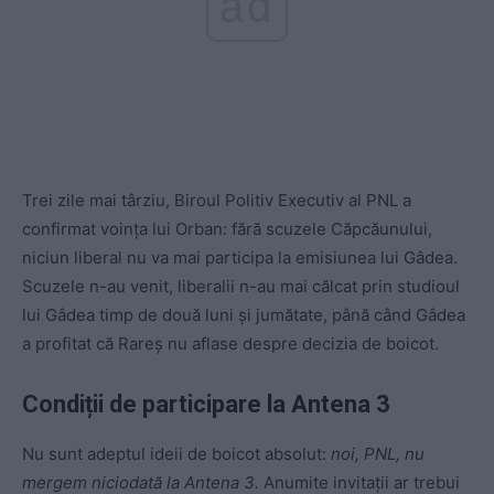
ad
Trei zile mai târziu, Biroul Politiv Executiv al PNL a
confirmat voința lui Orban: fără scuzele Căpcăunului,
niciun liberal nu va mai participa la emisiunea lui Gâdea.
Scuzele n-au venit, liberalii n-au mai călcat prin studioul
lui Gâdea timp de două luni și jumătate, până când Gâdea
a profitat că Rareș nu aflase despre decizia de boicot.
Condiții de participare la Antena 3
Nu sunt adeptul ideii de boicot absolut:
noi, PNL, nu
mergem niciodată la Antena 3.
Anumite invitații ar trebui