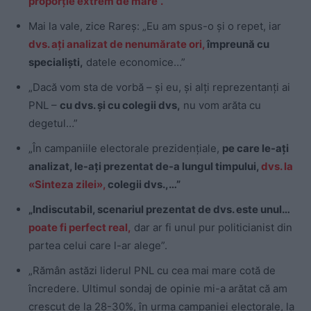
proporție extrem de mare”.
Mai la vale, zice Rareș: „Eu am spus-o și o repet, iar
dvs. ați analizat de nenumărate ori,
împreună cu
specialiști,
datele economice…”
„Dacă vom sta de vorbă – și eu, și alți reprezentanți ai
PNL –
cu dvs. și cu colegii dvs,
nu vom arăta cu
degetul…”
„În campaniile electorale prezidențiale,
pe care le-ați
analizat, le-ați prezentat de-a lungul timpului,
dvs. la
«Sinteza zilei»,
colegii dvs.,…”
„Indiscutabil, scenariul prezentat de dvs. este unul…
poate fi perfect real,
dar ar fi unul pur politicianist din
partea celui care l-ar alege”.
„Rămân astăzi liderul PNL cu cea mai mare cotă de
încredere. Ultimul sondaj de opinie mi-a arătat că am
crescut de la 28-30%, în urma campaniei electorale, la