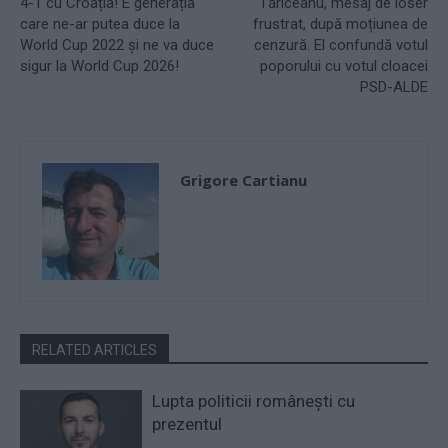
4-1 cu Croația! E generația
Tăriceanu, mesaj de loser
care ne-ar putea duce la
frustrat, după moțiunea de
World Cup 2022 și ne va duce
cenzură. El confundă votul
sigur la World Cup 2026!
poporului cu votul cloacei
PSD-ALDE
Grigore Cartianu
RELATED ARTICLES
Lupta politicii românești cu
prezentul