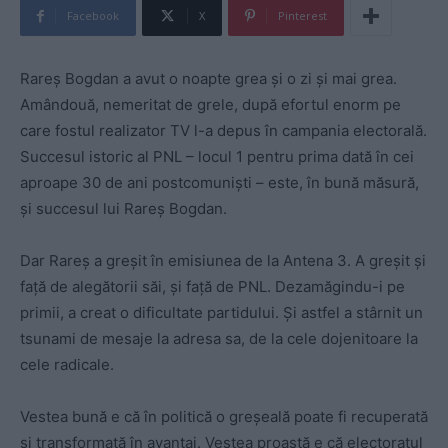
Facebook
X
Pinterest
Rareș Bogdan a avut o noapte grea și o zi și mai grea.
Amândouă, nemeritat de grele, după efortul enorm pe
care fostul realizator TV l-a depus în campania electorală.
Succesul istoric al PNL – locul 1 pentru prima dată în cei
aproape 30 de ani postcomuniști – este, în bună măsură,
și succesul lui Rareș Bogdan.
Dar Rareș a greșit în emisiunea de la Antena 3. A greșit și
față de alegătorii săi, și față de PNL. Dezamăgindu-i pe
primii, a creat o dificultate partidului. Și astfel a stârnit un
tsunami de mesaje la adresa sa, de la cele dojenitoare la
cele radicale.
Vestea bună e că în politică o greșeală poate fi recuperată
și transformată în avantaj. Vestea proastă e că electoratul