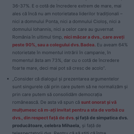
36-37%. E o cotă de încredere extrem de mare, mai
ales că încă nu am notorietatea liderilor tradiționali –
nici a domnului Ponta, nici a domnului Cioloș, nici a
domnului Iohannis, nici a celor care au guvernat
România în ultimul timp,
nici măcar a dvs., care aveți
peste 90%, sau a colegului dvs. Badea.
Eu aveam 64%
notorietate în momentul intrării în campanie, în
momentul ăsta am 73%, dar cu o cotă de încredere
foarte mare, deci mai pot să cresc de acolo”.
„Consider că dialogul și prezentarea argumentelor
sunt singurele căi prin care putem să ne normalizăm și
prin care putem să consolidăm democrația
românească. De asta vă spun că
sunt onorat și vă
mulțumesc că m-ați invitat pentru a sta de vorbă cu
dvs., din respect față de dvs.
și față de simpatica dvs.
producătoare, celebra Mihaela,
și față de
telespectatorii dvs. Pentru că să știți că între