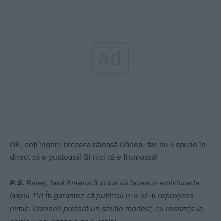
ad
OK, poți înghiți broasca râioasă Gâdea, dar nu-i spune în
direct că e gustoasă! Și nici că e frumoasă!
P. S.
Rareș, lasă Antena 3 și hai să facem o emisiune la
Nașul TV! Îți garantez că publicul n-o să-ți reproșeze
nimic. Oamenii preferă un studio modest, cu restanțe la