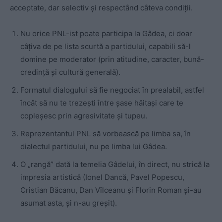
acceptate, dar selectiv și respectând câteva condiții.
Nu orice PNL-ist poate participa la Gâdea, ci doar
câțiva de pe lista scurtă a partidului, capabili să-l
domine pe moderator (prin atitudine, caracter, bună-
credință și cultură generală).
Formatul dialogului să fie negociat în prealabil, astfel
încât să nu te trezești între șase hăitași care te
copleșesc prin agresivitate și tupeu.
Reprezentantul PNL să vorbească pe limba sa, în
dialectul partidului, nu pe limba lui Gâdea.
O „rangă” dată la temelia Gâdelui, în direct, nu strică la
impresia artistică (Ionel Dancă, Pavel Popescu,
Cristian Băcanu, Dan Vîlceanu și Florin Roman și-au
asumat asta, și n-au greșit).