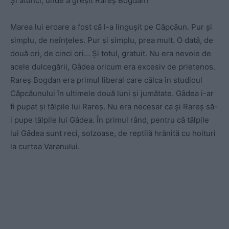
Și atunci, unde a greșit Rareș Bogdan?
Marea lui eroare a fost că l-a lingușit pe Căpcăun. Pur și
simplu, de neînțeles. Pur și simplu, prea mult. O dată, de
două ori, de cinci ori… Și totul, gratuit. Nu era nevoie de
acele dulcegării, Gâdea oricum era excesiv de prietenos.
Rareș Bogdan era primul liberal care călca în studioul
Căpcăunului în ultimele două luni și jumătate. Gâdea i-ar
fi pupat și tălpile lui Rareș. Nu era necesar ca și Rareș să-
i pupe tălpile lui Gâdea. În primul rând, pentru că tălpile
lui Gâdea sunt reci, solzoase, de reptilă hrănită cu hoituri
la curtea Varanului.