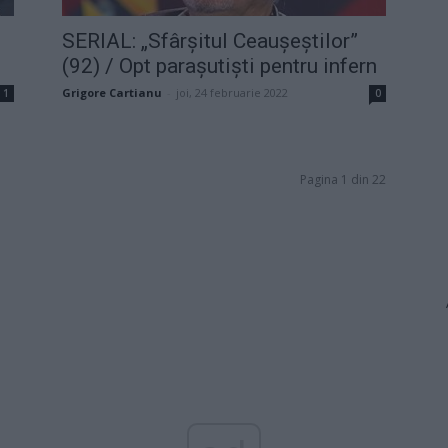
SERIAL: „Sfârșitul Ceaușeștilor”
(92) / Opt parașutiști pentru infern
Grigore Cartianu
-
joi, 24 februarie 2022
1
0
Pagina 1 din 22