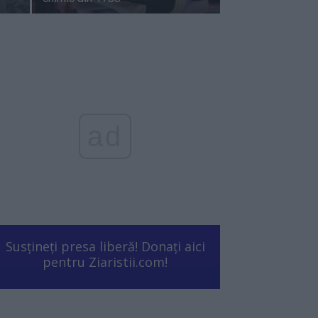
ad
Susțineți presa liberă! Donați aici
pentru Ziaristii.com!