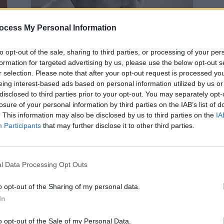
Copiii deportaților
ocess My Personal Information
i
08
Nicolae Dabija (Chișinău)
-
sâmbătă, 10 iunie 2023
0
to opt-out of the sale, sharing to third parties, or processing of your per
18
formation for targeted advertising by us, please use the below opt-out s
1
r selection. Please note that after your opt-out request is processed y
17
eing interest-based ads based on personal information utilized by us or
disclosed to third parties prior to your opt-out. You may separately opt-
Călăii sunt de vină, nu victimele!
losure of your personal information by third parties on the IAB’s list of
Alecu Reniță (Chișinău)
-
luni, 18 iulie 2022
8
. This information may also be disclosed by us to third parties on the
IA
Participants
that may further disclose it to other third parties.
l Data Processing Opt Outs
o opt-out of the Sharing of my personal data.
p
In
3
o opt-out of the Sale of my Personal Data.