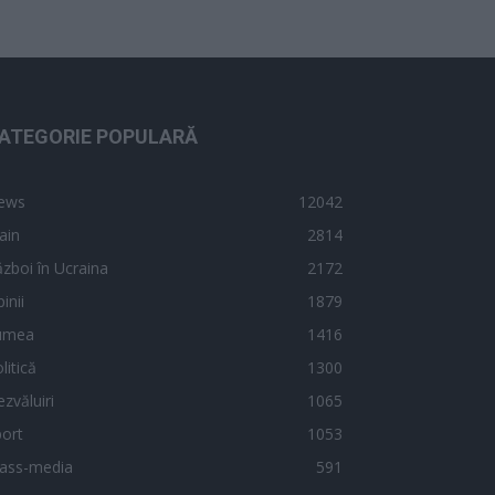
ATEGORIE POPULARĂ
ews
12042
ain
2814
zboi în Ucraina
2172
inii
1879
umea
1416
litică
1300
zvăluiri
1065
ort
1053
ass-media
591