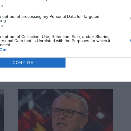
In
.
to opt-out of processing my Personal Data for Targeted
ing.
In
2
o opt-out of Collection, Use, Retention, Sale, and/or Sharing
ersonal Data that Is Unrelated with the Purposes for which it
lected.
Out
Remember: 28 iunie, ziua sfâșierii
CONFIRM
României noastre
Alecu Reniță (Chișinău)
-
marți, 28 iunie 2022
5