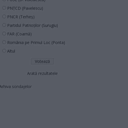
PNȚCD (Pavelescu)
PNCR (Terheș)
Partidul Patrioților (Surugiu)
FAR (Coarnă)
România pe Primul Loc (Ponta)
Altul
Arată rezultatele
Arhiva sondajelor