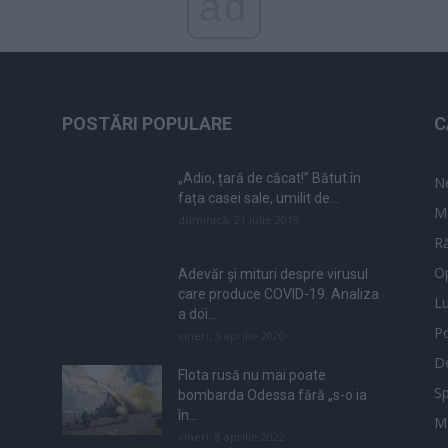
ad
POSTĂRI POPULARE
C
„Adio, țară de căcat!” Bătut în
N
fața casei sale, umilit de...
M
duminică, 21 iulie 2019
Ră
Op
Adevăr și mituri despre virusul
care produce COVID-19. Analiza
L
a doi...
Po
vineri, 3 aprilie 2020
De
Flota rusă nu mai poate
Sp
bombarda Odessa fără „s-o ia
în...
M
vineri, 8 aprilie 2022