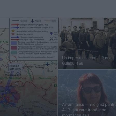
Un imperiu anacronic: Rusia și
Gulagul său
Avram Iancu – mic ghid pentr
AUR-iștii care tropăie pe
mormântul său