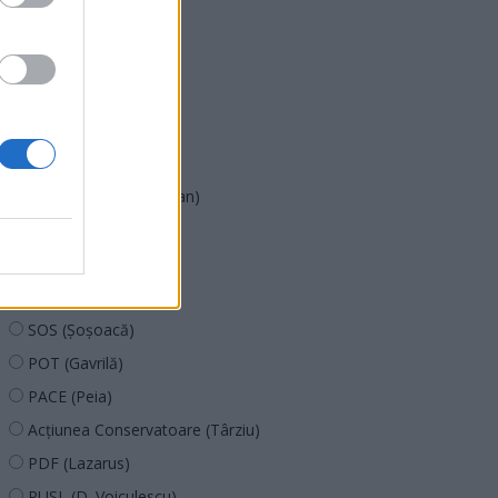
PNL
PSD
AUR
UDMR
PMP (Tomac)
Forța Dreptei (L. Orban)
PNȚMM
REPER
SENS
SOS (Șoșoacă)
POT (Gavrilă)
PACE (Peia)
Acțiunea Conservatoare (Târziu)
PDF (Lazarus)
PUSL (D. Voiculescu)