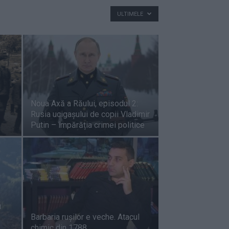
ULTIMELE
Noua Axă a Răului, episodul 2:
Rusia ucigașului de copii Vladimir
Putin – împărăția crimei politice
u
Barbaria rușilor e veche. Atacul
chimic din 1788