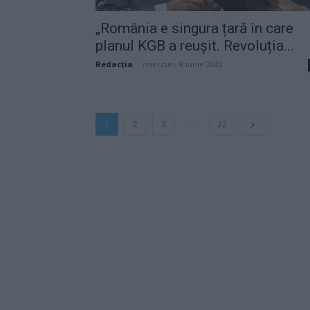
„România e singura țară în care
planul KGB a reușit. Revoluția...
Redacţia
-
miercuri, 8 iunie 2022
...
1
2
3
22