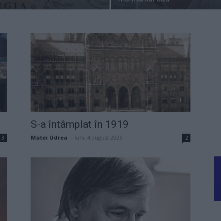
S-a întâmplat în 1919
Matei Udrea
-
luni, 4 august 2025
3
2