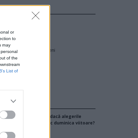
24 de ore
.38
Escrocul Chirieac
sonal or
.22
Georgia 2008
ection to
ou may
.39
Bătălia de la Călugăreni
 personal
out of the
 downstream
B’s List of
Sondaj
Ce partid ați vota dacă alegerile
arlamentare ar avea loc duminica viitoare?
USR