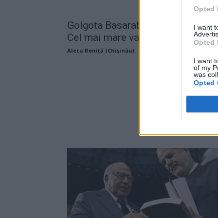
Opted 
Golgota Basarabiei: 5-6 iulie 1949
I want 
Advertis
Cel mai mare val al deportărilor...
Opted 
Alecu Reniță (Chișinău)
-
marți, 5 iulie 2022
I want t
of my P
was col
Opted 