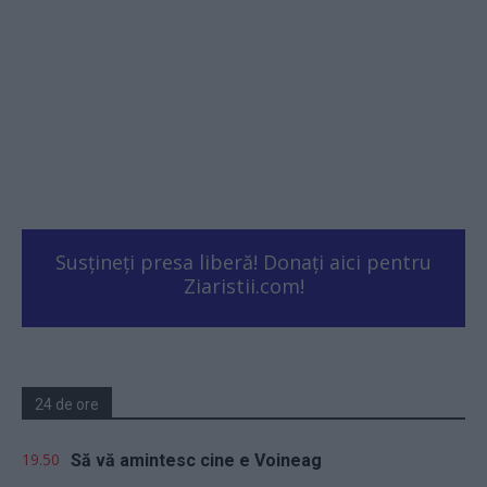
Susțineți presa liberă! Donați aici pentru
Ziaristii.com!
24 de ore
19.50
Să vă amintesc cine e Voineag