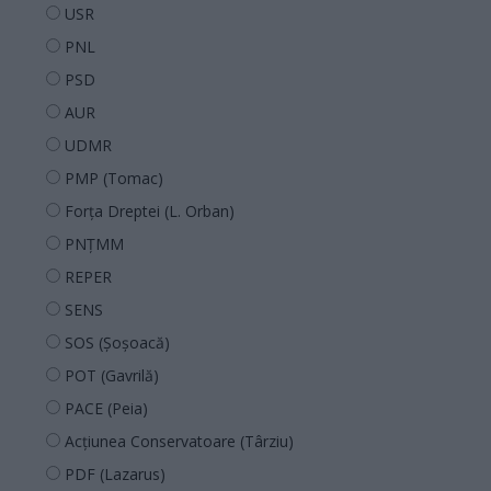
USR
PNL
PSD
AUR
UDMR
PMP (Tomac)
Forța Dreptei (L. Orban)
PNȚMM
REPER
SENS
SOS (Șoșoacă)
POT (Gavrilă)
PACE (Peia)
Acțiunea Conservatoare (Târziu)
PDF (Lazarus)