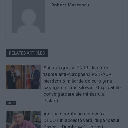
Robert Mateescu
RELATED ARTICLES
Sabotaj grav al PNRR, de către
tabăra anti-europeană PSD-AUR:
pierdem 5 miliarde de euro și nu
câștigăm niciun kilowatt! Explicațiile
convingătoare ale ministrului
Pîslaru
Main
A doua operațiune obscenă a
DIICOT în această vară, după ”cazul
Pașca – Dumbrava”. Un fost