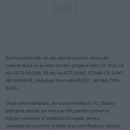
ad
Am fost eliberată, mi-am adunat puterile să ies din
cabinet după ce au ieşit cei doi, strigând către Dr. Pick CĂ
NU ESTE POSIBIL SĂ NU IA ATITUDINE, ŞTIIND CĂ SUNT
NEVINOVATĂ, răspunsul fiind «MAI ÎNCET, NU MAI ŢIPA
AȘA!».
După cele întâmplate, am sunat imediat la 112, făcând
plângere penală, am mers la UPU pentru consult şi
îngrijiri medicale şi la Medicină Legală, pentru
constatarea leziunilor şi eliberarea certificatului medico-