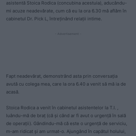
asistentă Stoica Rodica (concubina acestuia), aducându-
mi acuze neadevărate, cum că eu la ora 6.30 mă aflăm în
cabinetul Dr. Pick L, întreţinând relaţii intime.
- Advertisement -
Fapt neadevărat, demonstrând asta prin conversaţia
avută cu colega mea, care la ora 6.40 a venit să mă ia de
acasă.
Stoica Rodica a venit în cabinetul asistentelor la T.I. ,
luându-mă de braţ (că şi când ar fi avut o urgenţă în sală
de operaţii). Gândindu-mă că este o urgenţă de serviciu,
m-am ridicat şi am urmat-o. Ajungând în capătul holului,