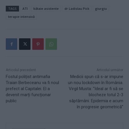
TAGS
ATI
bătaie asistente
dr Ladislau Pick
giurgiu
terapie intensivă
Articolul precedent
Articolul următor
Fostul polițist antimafia
Medicii spun că s-ar impune
Traian Berbeceanu va fi noul
un nou lockdown în România.
prefect al Capitalei. El a
Virgil Musta: “Ideal ar fi să se
devenit marți funcționar
blocheze totul 2-3
public
săptămâni. Epidemia e acum
în progresie geometrică”