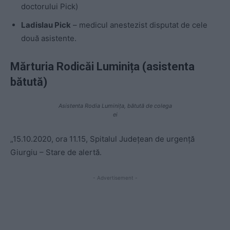
doctorului Pick)
Ladislau Pick
– medicul anestezist disputat de cele
două asistente.
Mărturia Rodicăi Luminița (asistenta
bătută)
Asistenta Rodia Luminița, bătută de colega
ei
„15.10.2020, ora 11.15, Spitalul Judeţean de urgenţă
Giurgiu – Stare de alertă.
- Advertisement -