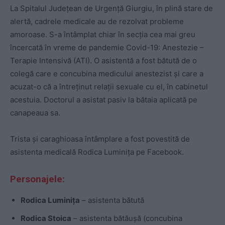
La Spitalul Judeţean de Urgenţă Giurgiu, în plină stare de
alertă, cadrele medicale au de rezolvat probleme
amoroase. S-a întâmplat chiar în secţia cea mai greu
încercată în vreme de pandemie Covid-19: Anestezie –
Terapie Intensivă (ATI). O asistentă a fost bătută de o
colegă care e concubina medicului anestezist şi care a
acuzat-o că a întreţinut relaţii sexuale cu el, în cabinetul
acestuia. Doctorul a asistat pasiv la bătaia aplicată pe
canapeaua sa.
Trista și caraghioasa întâmplare a fost povestită de
asistenta medicală Rodica Luminiţa pe Facebook.
Personajele:
Rodica Luminița
– asistenta bătută
Rodica Stoica
– asistenta bătăușă (concubina