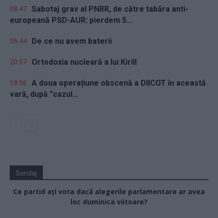
08.47
Sabotaj grav al PNRR, de către tabăra anti-
europeană PSD-AUR: pierdem 5...
06.44
De ce nu avem baterii
20.57
Ortodoxia nucleară a lui Kirill
19.06
A doua operațiune obscenă a DIICOT în această
vară, după ”cazul...
Sondaj
Ce partid ați vota dacă alegerile parlamentare ar avea
loc duminica viitoare?