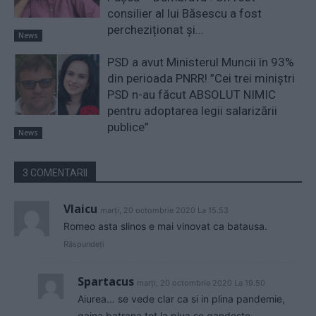
consilier al lui Băsescu a fost
percheziționat și...
News
PSD a avut Ministerul Muncii în 93%
din perioada PNRR! ”Cei trei miniştri
PSD n-au făcut ABSOLUT NIMIC
pentru adoptarea legii salarizării
publice”
News
3 COMENTARII
Vlaicu
marți, 20 octombrie 2020 La 15.53
Romeo asta slinos e mai vinovat ca batausa.
Răspundeți
Spartacus
marți, 20 octombrie 2020 La 19.50
Aiurea… se vede clar ca si in plina pandemie,
gaina batrana tot la plua se gandeste…