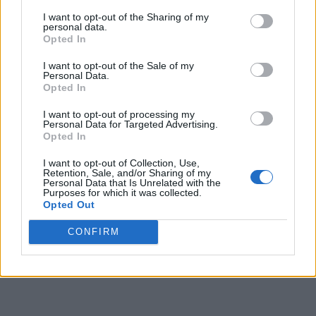
punctul critic: medicii
I want to opt-out of the Sharing of my
personal data.
Opted In
aleg ce pacienți
I want to opt-out of the Sale of my
Personal Data.
salvează, din cauza
Opted In
I want to opt-out of processing my
supraaglomerării la
Personal Data for Targeted Advertising.
Opted In
Terapie Intensivă. „Ați
I want to opt-out of Collection, Use,
Retention, Sale, and/or Sharing of my
Personal Data that Is Unrelated with the
crezut că n-am ajuns
Purposes for which it was collected.
Opted Out
acolo? Am ajuns!”
CONFIRM