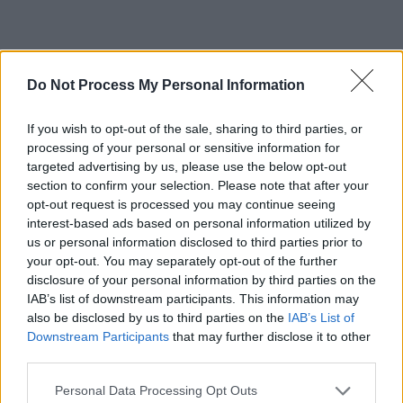
Do Not Process My Personal Information
*
Beizadeaua Victoraș
If you wish to opt-out of the sale, sharing to third parties, or
Micula s-a deghizat în
processing of your personal or sensitive information for
targeted advertising by us, please use the below opt-out
polițist, cu cagulă, și a
section to confirm your selection. Please note that after your
opt-out request is processed you may continue seeing
interest-based ads based on personal information utilized by
furat datele cântăreței
us or personal information disclosed to third parties prior to
your opt-out. You may separately opt-out of the further
Vlăduța Lupău! Are
disclosure of your personal information by third parties on the
IAB’s list of downstream participants. This information may
dosar penal
also be disclosed by us to third parties on the
IAB’s List of
Downstream Participants
that may further disclose it to other
third parties.
*
România a atins
Personal Data Processing Opt Outs