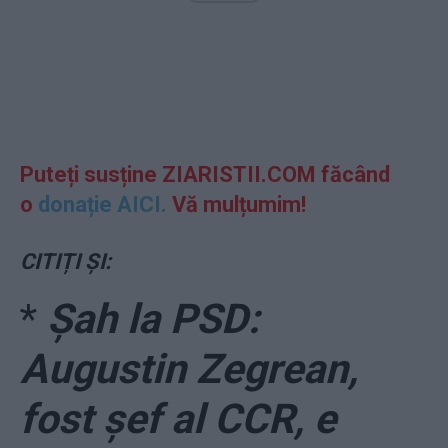
Puteți susține ZIARISTII.COM făcând
o
donație AICI.
Vă mulțumim!
CITIȚI ȘI:
*
Șah la PSD:
Augustin Zegrean,
fost șef al CCR, e