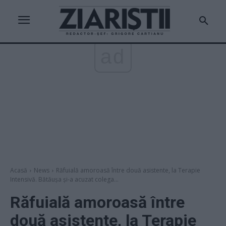
ad
Acasă
News
Răfuială amoroasă între două asistente, la Terapie
Intensivă. Bătăușa și-a acuzat colega...
Răfuială amoroasă între
două asistente, la Terapie