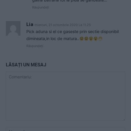
Răspundeți
Lia
miercuri, 21 octombrie 2020 La 11.25
Pick aduna si el ce gaseste prin sectie disponibil
dimineata,in loc de matura..
Răspundeți
LĂSAȚI UN MESAJ
Comentariu:
Nu