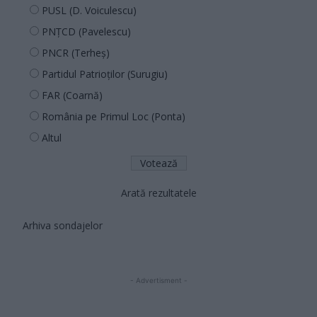
PUSL (D. Voiculescu)
PNȚCD (Pavelescu)
PNCR (Terheș)
Partidul Patrioților (Surugiu)
FAR (Coarnă)
România pe Primul Loc (Ponta)
Altul
Arată rezultatele
Arhiva sondajelor
- Advertisment -