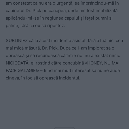
am constatat că nu era o urgenţă, ea îmbrâncindu-mă în
cabinetul Dr. Pick pe canapea, unde am fost imobilizată,
aplicându-mi-se în regiunea capului şi feţei pumni şi
palme, fără ca eu să ripostez.
SUBLINIEZ că la acest incident a asistat, fără a luă nici cea
mai mică măsură, Dr. Pick. După ce l-am implorat să o
oprească şi să recunoască că între noi nu a existat nimic
NICIODATĂ, el rostind către concubină «HONEY, NU MAI
FACE GALAGIE!» – fiind mai mult interesat să nu ne audă
cineva, în loc să oprească incidentul.