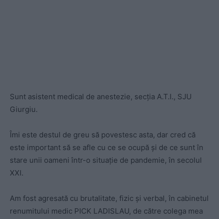
Sunt asistent medical de anestezie, secţia A.T.I., SJU
Giurgiu.
Îmi este destul de greu să povestesc asta, dar cred că
este important să se afle cu ce se ocupă şi de ce sunt în
stare unii oameni într-o situaţie de pandemie, în secolul
XXI.
Am fost agresată cu brutalitate, fizic şi verbal, în cabinetul
renumitului medic PICK LADISLAU, de către colega mea