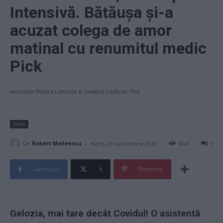
Intensivă. Bătăușa și-a
acuzat colega de amor
matinal cu renumitul medic
Pick
Asistenta Rodica Luminița și medicul Ladislau Pick
News
-
De
Robert Mateescu
marți, 20 octombrie 2020
9041
3
Facebook
X
Pinterest
Gelozia, mai tare decât Covidul! O asistentă