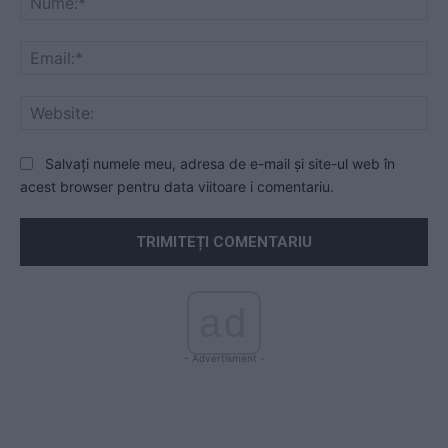
Ema
Web
Salvați numele meu, adresa de e-mail și site-ul web în
acest browser pentru data viitoare i comentariu.
ad
- Advertisment -