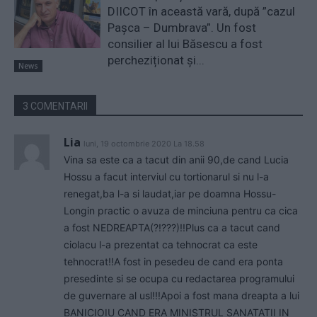
DIICOT în această vară, după ”cazul
Pașca – Dumbrava”. Un fost
consilier al lui Băsescu a fost
percheziționat și...
News
3 COMENTARII
Lia
luni, 19 octombrie 2020 La 18.58
Vina sa este ca a tacut din anii 90,de cand Lucia
Hossu a facut interviul cu tortionarul si nu l-a
renegat,ba l-a si laudat,iar pe doamna Hossu-
Longin practic o avuza de minciuna pentru ca cica
a fost NEDREAPTA(?!???)!!Plus ca a tacut cand
ciolacu l-a prezentat ca tehnocrat ca este
tehnocrat!!A fost in pesedeu de cand era ponta
presedinte si se ocupa cu redactarea programului
de guvernare al usl!!!Apoi a fost mana dreapta a lui
BANICIOIU CAND ERA MINISTRUL SANATATII IN