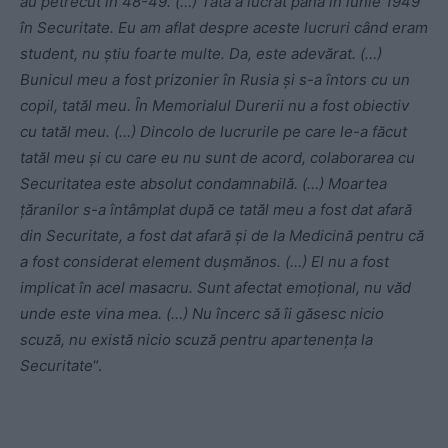
au petrecut în 48-49. (…) Tata a lucrat până în iunie 1949
în Securitate. Eu am aflat despre aceste lucruri când eram
student, nu știu foarte multe. Da, este adevărat. (…)
Bunicul meu a fost prizonier în Rusia și s-a întors cu un
copil, tatăl meu. În Memorialul Durerii nu a fost obiectiv
cu tatăl meu. (…) Dincolo de lucrurile pe care le-a făcut
tatăl meu și cu care eu nu sunt de acord, colaborarea cu
Securitatea este absolut condamnabilă. (…) Moartea
țăranilor s-a întâmplat după ce tatăl meu a fost dat afară
din Securitate, a fost dat afară și de la Medicină pentru că
a fost considerat element dușmănos. (…) El nu a fost
implicat în acel masacru. Sunt afectat emoțional, nu văd
unde este vina mea. (…) Nu încerc să îi găsesc nicio
scuză, nu există nicio scuză pentru apartenența la
Securitate
“.