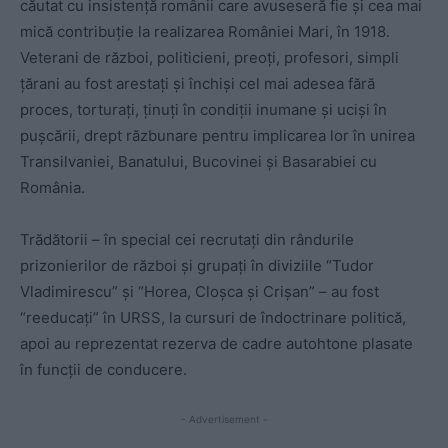
căutat cu insistență românii care avuseseră fie și cea mai
mică contribuție la realizarea României Mari, în 1918.
Veterani de război, politicieni, preoți, profesori, simpli
țărani au fost arestați și închiși cel mai adesea fără
proces, torturați, ținuți în condiții inumane și uciși în
pușcării, drept răzbunare pentru implicarea lor în unirea
Transilvaniei, Banatului, Bucovinei și Basarabiei cu
România.
Trădătorii – în special cei recrutați din rândurile
prizonierilor de război și grupați în diviziile “Tudor
Vladimirescu” și “Horea, Cloșca și Crișan” – au fost
“reeducați” în URSS, la cursuri de îndoctrinare politică,
apoi au reprezentat rezerva de cadre autohtone plasate
în funcții de conducere.
- Advertisement -