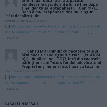
primit; dar dacă faci rău, păcatul
pândeşte la uşă; dorinţa lui se ţine după
tine, dar tu să -l stăpâneşti.” (Gen 4/7)…
Dar s ă nu-l stăpâneşti de unul singur,
“căci despărţiţi de
sâmbătă, 27 aprilie 2024 La 21.46
[…]
https://ziaristii.com/doctorul-rafila-proaspat-candidat-al-
psd-la-camera-deputatilor-recunoaste-ca-t&#8230
; […]
Răspundeți
…” dar tu M’ai chinuit cu păcatele tale şi
M’ai obosit cu nelegiuirile tale.” (Îs. 43/24
b) Şi, după ce, noi, TOŢI, încă din coapsele
părinţilor i-am întors fundul adevăratului
Proprietar şi ne-am făcut una cu tatăl mi
vineri, 21 iunie 2024 La 22.35
[…]
https://ziaristii.com/doctorul-rafila-proaspat-candidat-al-
psd-la-camera-deputatilor-recunoaste-ca-t&#8230
; […]
Răspundeți
LĂSAȚI UN MESAJ