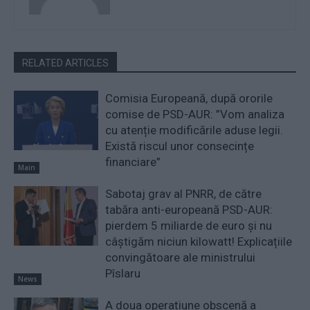
RELATED ARTICLES
Comisia Europeană, după ororile
comise de PSD-AUR: ”Vom analiza
cu atenție modificările aduse legii.
Există riscul unor consecințe
financiare”
Main
Sabotaj grav al PNRR, de către
tabăra anti-europeană PSD-AUR:
pierdem 5 miliarde de euro și nu
câștigăm niciun kilowatt! Explicațiile
convingătoare ale ministrului
Pîslaru
News
A doua operațiune obscenă a