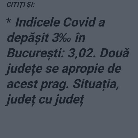
CITIȚI ȘI:
*
Indicele Covid a
depășit 3‰ în
București: 3,02. Două
județe se apropie de
acest prag. Situația,
județ cu județ