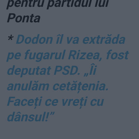
pentru partidul lui
Ponta
*
Dodon îl va extrăda
pe fugarul Rizea, fost
deputat PSD. „Îi
anulăm cetățenia.
Faceți ce vreți cu
dânsul!”