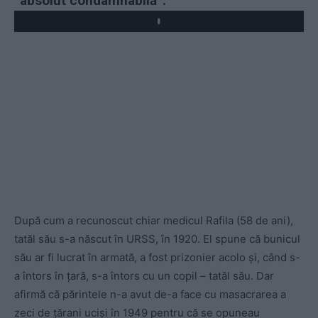
“absolut condamnabilă”.
Play
După cum a recunoscut chiar medicul Rafila (58 de ani),
tatăl său s-a născut în URSS, în 1920. El spune că bunicul
său ar fi lucrat în armată, a fost prizonier acolo și, când s-
a întors în țară, s-a întors cu un copil – tatăl său. Dar
afirmă că părintele n-a avut de-a face cu masacrarea a
zeci de țărani uciși în 1949 pentru că se opuneau