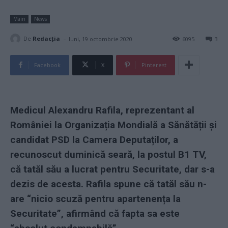
Main
News
-
De
Redacţia
luni, 19 octombrie 2020
6095
3
Facebook
X
Pinterest
Medicul Alexandru Rafila, reprezentant al
României la Organizația Mondială a Sănătății și
candidat PSD la Camera Deputaților, a
recunoscut duminică seară, la postul B1 TV,
că tatăl său a lucrat pentru Securitate, dar s-a
dezis de acesta. Rafila spune că tatăl său n-
are “nicio scuză pentru apartenența la
Securitate”, afirmând că fapta sa este