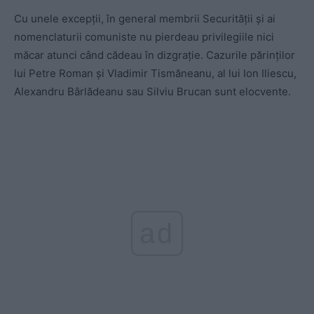
Cu unele excepții, în general membrii Securității și ai
nomenclaturii comuniste nu pierdeau privilegiile nici
măcar atunci când cădeau în dizgrație. Cazurile părinților
lui Petre Roman și Vladimir Tismăneanu, al lui Ion Iliescu,
Alexandru Bârlădeanu sau Silviu Brucan sunt elocvente.
ad