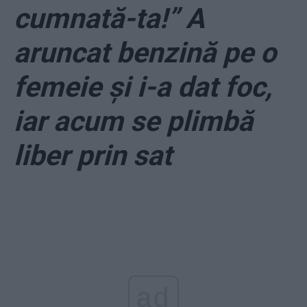
cumnată-ta!” A
aruncat benzină pe o
femeie și i-a dat foc,
iar acum se plimbă
liber prin sat
ad