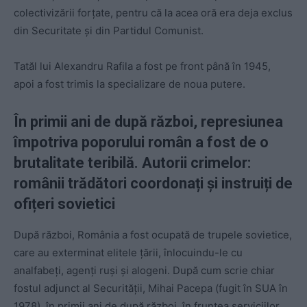
colectivizării forțate, pentru că la acea oră era deja exclus
din Securitate și din Partidul Comunist.
Tatăl lui Alexandru Rafila a fost pe front până în 1945,
apoi a fost trimis la specializare de noua putere.
În primii ani de după război, represiunea
împotriva poporului român a fost de o
brutalitate teribilă. Autorii crimelor
:
rom
ânii trădători coordonați și instruiți de
ofițeri sovietici
După război, România a fost ocupată de trupele sovietice,
care au exterminat elitele țării, înlocuindu-le cu
analfabeți, agenți ruși și alogeni. După cum scrie chiar
fostul adjunct al Securității, Mihai Pacepa (fugit în SUA în
1978), în primii ani de după război, în fruntea serviciilor