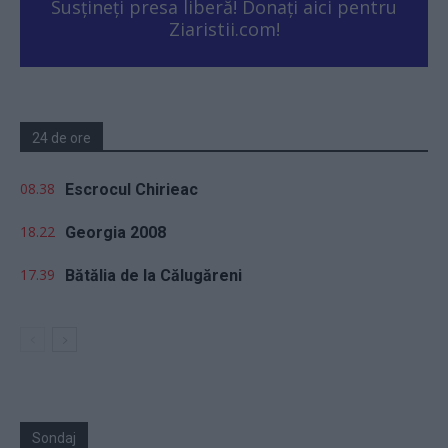
Susțineți presa liberă! Donați aici pentru
Ziaristii.com!
24 de ore
08.38
Escrocul Chirieac
18.22
Georgia 2008
17.39
Bătălia de la Călugăreni
Sondaj