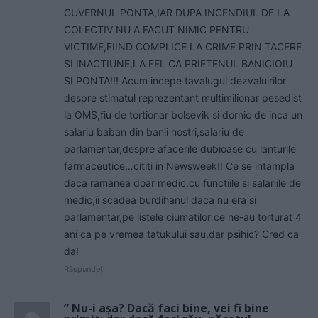
GUVERNUL PONTA,IAR DUPA INCENDIUL DE LA
COLECTIV NU A FACUT NIMIC PENTRU
VICTIME,FIIND COMPLICE LA CRIME PRIN TACERE
SI INACTIUNE,LA FEL CA PRIETENUL BANICIOIU
SI PONTA!!! Acum incepe tavalugul dezvaluirilor
despre stimatul reprezentant multimilionar pesedist
la OMS,fiu de tortionar bolsevik si dornic de inca un
salariu baban din banii nostri,salariu de
parlamentar,despre afacerile dubioase cu lanturile
farmaceutice…cititi in Newsweek!! Ce se intampla
daca ramanea doar medic,cu functiile si salariile de
medic,ii scadea burdihanul daca nu era si
parlamentar,pe listele ciumatilor ce ne-au torturat 4
ani ca pe vremea tatukului sau,dar psihic? Cred ca
da!
Răspundeți
” Nu-i aşa? Dacă faci bine, vei fi bine