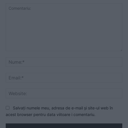
Comentariu:
Nu
Ema
Web
Salvați numele meu, adresa de e-mail și site-ul web în
acest browser pentru data viitoare i comentariu.