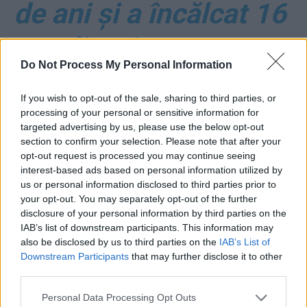
de ani și a încălcat 16
reguli rutiere
Do Not Process My Personal Information
*
Alunecosul domn
If you wish to opt-out of the sale, sharing to third parties, or
processing of your personal or sensitive information for
Rafila: PSD-ist vechi,
targeted advertising by us, please use the below opt-out
section to confirm your selection. Please note that after your
secretar de stat la
opt-out request is processed you may continue seeing
interest-based ads based on personal information utilized by
us or personal information disclosed to third parties prior to
Colectiv, dar zice că a
your opt-out. You may separately opt-out of the further
disclosure of your personal information by third parties on the
protestat împotriva
IAB’s list of downstream participants. This information may
also be disclosed by us to third parties on the
IAB’s List of
OUG 13 și că nu a
Downstream Participants
that may further disclose it to other
third parties.
votat-o pe Dăncilă la
Personal Data Processing Opt Outs