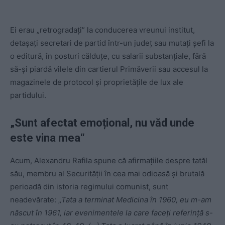
Ei erau „retrogradați” la conducerea vreunui institut,
detașați secretari de partid într-un județ sau mutați șefi la
o editură, în posturi călduțe, cu salarii substanțiale, fără
să-și piardă vilele din cartierul Primăverii sau accesul la
magazinele de protocol și proprietățile de lux ale
partidului.
„Sunt afectat emoțional, nu văd unde
este vina mea“
Acum, Alexandru Rafila spune că afirmațiile despre tatăl
său, membru al Securității în cea mai odioasă și brutală
perioadă din istoria regimului comunist, sunt
neadevărate: „
Tata a terminat Medicina în 1960, eu m-am
născut în 1961, iar evenimentele la care faceți referință s-