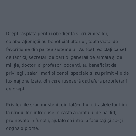
Drept răsplată pentru obediența și cruzimea lor,
colaboraționiștii au beneficiat ulterior, toată viața, de
favoritisme din partea sistemului. Au fost reciclați ca șefi
de fabrici, secretari de partid, generali de armată și de
miliție, doctori și profesori docenți, au beneficiat de
privilegii, salarii mari și pensii speciale și au primit vile de
lux naționalizate, din care fuseseră dați afară proprietarii
de drept.
Privilegiile s-au moștenit din tată-n fiu, odraslele lor fiind,
la rândul lor, introduse în casta aparatului de partid,
promovate în funcții, ajutate să intre la facultăți și să-și
obțină diplome.