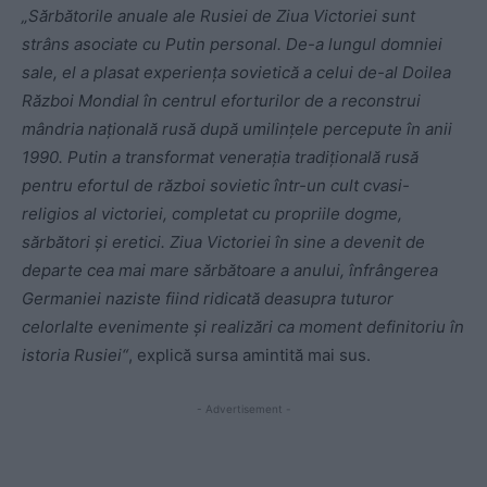
„Sărbătorile anuale ale Rusiei de Ziua Victoriei sunt
strâns asociate cu Putin personal. De-a lungul domniei
sale, el a plasat experiența sovietică a celui de-al Doilea
Război Mondial în centrul eforturilor de a reconstrui
mândria națională rusă după umilințele percepute în anii
1990. Putin a transformat venerația tradițională rusă
pentru efortul de război sovietic într-un cult cvasi-
religios al victoriei, completat cu propriile dogme,
sărbători și eretici. Ziua Victoriei în sine a devenit de
departe cea mai mare sărbătoare a anului, înfrângerea
Germaniei naziste fiind ridicată deasupra tuturor
celorlalte evenimente și realizări ca moment definitoriu în
istoria Rusiei“
, explică sursa amintită mai sus.
- Advertisement -