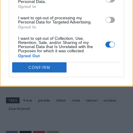
Personal Data.
Opted In
*
VIDEO. Profesoara de engleză abuzată în
clasă de elevi spune că „nu s-a întâmplat nimic
I want to opt-out of processing my
Personal Data for Targeted Advertising.
grav“! Poliția a deschis dosar penal după ce
Opted In
copii de 13 ani au mimat scene de sex cu
I want to opt-out of Collection, Use,
Retention, Sale, and/or Sharing of my
profesoara în timp ce aceasta preda
Personal Data that Is Unrelated with the
Purposes for which it was collected.
Opted Out
- Advertisement -
CONFIRM
TAGS
9 mai
parada
război
rusia
tancuri
ucraina
Ziua Victoriei