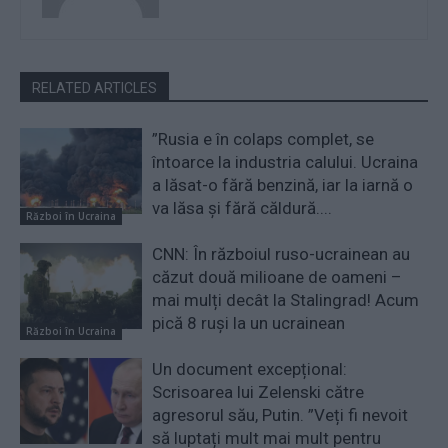
RELATED ARTICLES
”Rusia e în colaps complet, se
întoarce la industria calului. Ucraina
a lăsat-o fără benzină, iar la iarnă o
va lăsa și fără căldură....
Război în Ucraina
CNN: În războiul ruso-ucrainean au
căzut două milioane de oameni –
mai mulți decât la Stalingrad! Acum
pică 8 ruși la un ucrainean
Război în Ucraina
Un document excepțional:
Scrisoarea lui Zelenski către
agresorul său, Putin. ”Veți fi nevoit
să luptați mult mai mult pentru