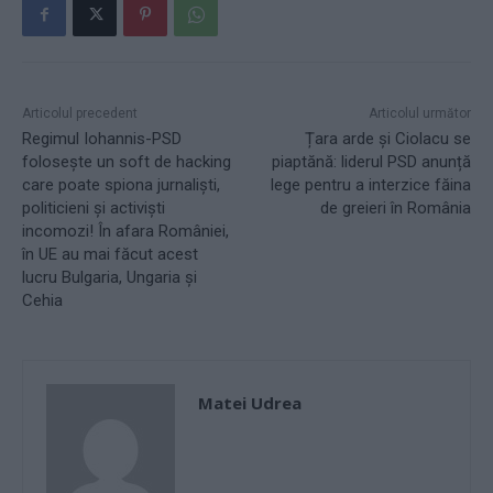
Articolul precedent
Articolul următor
Regimul Iohannis-PSD
Țara arde și Ciolacu se
folosește un soft de hacking
piaptănă: liderul PSD anunță
care poate spiona jurnaliști,
lege pentru a interzice făina
politicieni și activiști
de greieri în România
incomozi! În afara României,
în UE au mai făcut acest
lucru Bulgaria, Ungaria și
Cehia
Matei Udrea