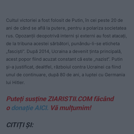
Cultul victoriei a fost folosit de Putin, în cei peste 20 de
ani de când se află la putere, pentru a polariza societatea
rus. Opozanții deopotrivă interni și externi au fost atacați,
de la tribuna acestei sărbători, punându-li-se eticheta
„fasciști“. După 2014, Ucraina a devenit ținta principală,
acest popor fiind acuzat constant că este „nazist“. Putin
și-a justificat, dealtfel, războiul contra Ucrainei ca fiind
unul de continuare, după 80 de ani, a luptei cu Germania
lui Hitler.
Puteți susține ZIARISTII.COM făcând
o
donație AICI.
Vă mulțumim!
CITIȚI ȘI: