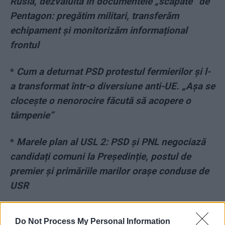
Rusia, dezvăluită în documentele „scăpate“ de
Pentagon: pregătim militari, transferăm
echipament și monitorizăm informațional
frontul
*
Cum a deturnat PSD protestul fermierilor și l-
a transformat într-o diversiune anti-UE. „Așa se
clocește o nenorocire făcută să acopere o
tâmpenie”
*
Marele plan al USL 2: PSD și PNL negociază
candidați comuni la Președinție, postul de
premier și primăriile marilor orașe conduse de
USR
*
STENOGRAME. Dosarul „Șpagă la Otopeni”.
Do Not Process My Personal Information