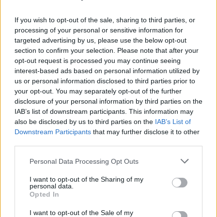
Directorul arestat: „Am vorbit cu Rareș – «Stai
liniștit! Garantat săptămâna viitoare!»” / Vecinul
If you wish to opt-out of the sale, sharing to third parties, or
din complexul „Stejarii”
processing of your personal or sensitive information for
targeted advertising by us, please use the below opt-out
section to confirm your selection. Please note that after your
*
STENOGRAME. Toți liderii PSD, invocați în
opt-out request is processed you may continue seeing
dosarul șpăgii de la Aeroportul Otopeni. „Mă
interest-based ads based on personal information utilized by
us or personal information disclosed to third parties prior to
duc la Marcel, l-am rugat să-l sune pe
your opt-out. You may separately opt-out of the further
Grindeanu, să-mi dea și mie o prelungire pe 3,
disclosure of your personal information by third parties on the
5, 7 ani”
IAB’s list of downstream participants. This information may
also be disclosed by us to third parties on the
IAB’s List of
Downstream Participants
that may further disclose it to other
*
Adrian Năstase spune că Putin e vânat de
third parties.
„statul paralel european”, cu contribuția unei
Personal Data Processing Opt Outs
românce care l-a „abuzat” și pe el! Coruptul
Năstase e furios că judecătoarea Iulia Motoc ar
I want to opt-out of the Sharing of my
personal data.
putea ajunge la Curtea Penală Internațională,
Opted In
după ce a fost și la CEDO
I want to opt-out of the Sale of my