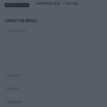
existența dvs. – nu cea...
Război în Ucraina
LĂSAȚI UN MESAJ
Comentariu:
Nu
Ema
Web