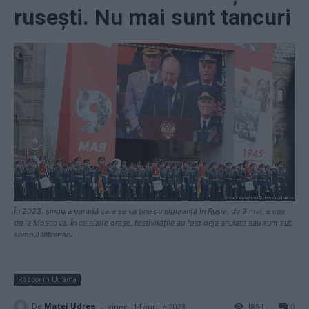
rusești. Nu mai sunt tancuri
În 2023, singura paradă care se va ține cu siguranță în Rusia, de 9 mai, e cea
de la Moscova. În celelalte orașe, festivitățile au fost deja anulate sau sunt sub
semnul întrebării
Război în Ucraina
-
De
Matei Udrea
vineri, 14 aprilie 2023
1854
0