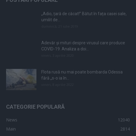
„Adio, țară de căcat!” Bătut în fața casei sale,
umilit de...
duminică, 21 iulie 2019
Adevăr și mituri despre virusul care produce
COVID-19. Analiza a doi...
vineri, 3 aprilie 2020
Flota rusă nu mai poate bombarda Odessa
fără „s-o ia în...
vineri, 8 aprilie 2022
CATEGORIE POPULARĂ
News
12040
Main
2814