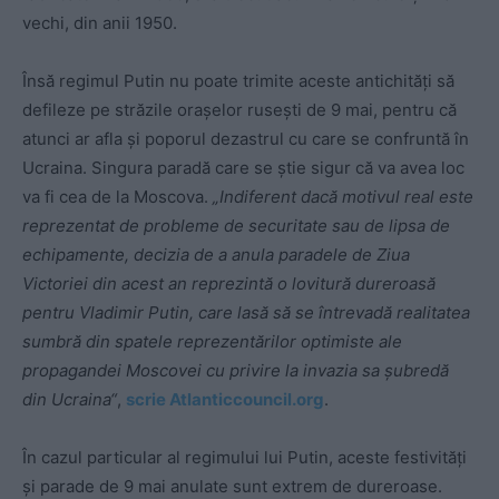
vechi, din anii 1950.
Însă regimul Putin nu poate trimite aceste antichități să
defileze pe străzile orașelor rusești de 9 mai, pentru că
atunci ar afla și poporul dezastrul cu care se confruntă în
Ucraina. Singura paradă care se știe sigur că va avea loc
va fi cea de la Moscova.
„Indiferent dacă motivul real este
reprezentat de probleme de securitate sau de lipsa de
echipamente, decizia de a anula paradele de Ziua
Victoriei din acest an reprezintă o lovitură dureroasă
pentru Vladimir Putin, care lasă să se întrevadă realitatea
sumbră din spatele reprezentărilor optimiste ale
propagandei Moscovei cu privire la invazia sa șubredă
din Ucraina“
,
scrie Atlanticcouncil.org
.
În cazul particular al regimului lui Putin, aceste festivități
și parade de 9 mai anulate sunt extrem de dureroase.