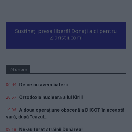
Susțineți presa liberă! Donați aici pentru
Ziaristii.com!
24 de ore
06.44
De ce nu avem baterii
20.57
Ortodoxia nucleară a lui Kirill
19.06
A doua operațiune obscenă a DIICOT în această
vară, după ”cazul...
08.18
Ne-au furat străinii Dunărea!