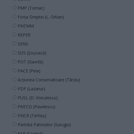
PMP (Tomac)
Forța Dreptei (L. Orban)
PNȚMM
REPER
SENS
SOS (Șoșoacă)
POT (Gavrilă)
PACE (Peia)
Acțiunea Conservatoare (Târziu)
PDF (Lazarus)
PUSL (D. Voiculescu)
PNȚCD (Pavelescu)
PNCR (Terheș)
Partidul Patrioților (Surugiu)
FAR (Coarnă)