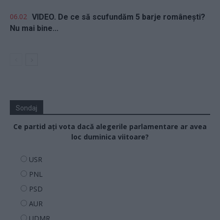
06.02
VIDEO. De ce să scufundăm 5 barje românești?
Nu mai bine...
Sondaj
Ce partid ați vota dacă alegerile parlamentare ar avea
loc duminica viitoare?
USR
PNL
PSD
AUR
UDMR